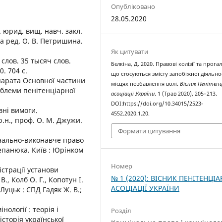
Опубліковано
28.05.2020
. юрид. вищ. навч. закл.
 за ред. О. В. Петришина.
Як цитувати
слов. 35 тысяч слов.
Бєлкіна, Д. 2020. Правові колізії та прога
. 704 с.
що стосуються змісту запобіжної діяльнос
апарата Основної частини
місцях позбавлення волі.
Вісник Пенітенц
облеми пенітенціарної
асоціації України
. 1 (Трав 2020), 205–213.
DOI:https://doi.org/10.34015/2523-
вні вимоги.
4552.2020.1.20.
.н., проф. О. М. Джужи.
Формати цитування
имінально-виконавче право
тепанюка. Київ : Юрінком
Номер
істрації установи
№ 1 (2020): ВІСНИК ПЕНІТЕНЦІА
., Колб О. Г., Копотун І.
АСОЦІАЦІЇ УКРАЇНИ
. Луцьк : СПД Гадяк Ж. В.;
нології : теорія і
Розділ
історія української