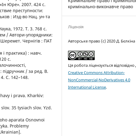
Кримінальне право і кримінолог
«Ін Юре». 2007. 424 с.
кримінально-виконавче право
йствие преступности:
ков : Изд-во Нац. ун-та
Ліцензія
аука, 1972. Т. 3. 768 с.
хем / Автори-упорядники:
С. Шеремет. Чернігів : ПАТ
Авторське право (c) 2020 Д. Бєлкіна
я і практика) : навч.
120 с.
 злочинності,
Ця робота ліцензується відповідно
 підручник / за ред. В.
Creative Commons Attribution-
14. С. 142–148.
NonCommercial-NoDerivatives 4.0
International License
.
zhavy i prava. Kharkiv:
slov. 35 tysiach slov. Yzd.
hnoho aparata Osnovnoi
tyka. Problemy
Ukrainian].