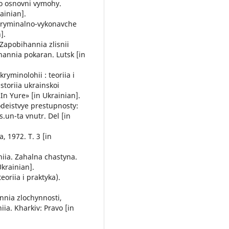
ho osnovni vymohy.
ainian].
). Kryminalno-vykonavche
].
. Zapobihannia zlisnii
annia pokaran. Lutsk [in
ryminolohii : teoriia i
storiia ukrainskoi
In Yure» [in Ukrainian].
odeistvye prestupnosty:
.un-ta vnutr. Del [in
, 1972. T. 3 [in
hiia. Zahalna chastyna.
krainian].
eoriia i praktyka).
annia zlochynnosti,
ia. Kharkiv: Pravo [in