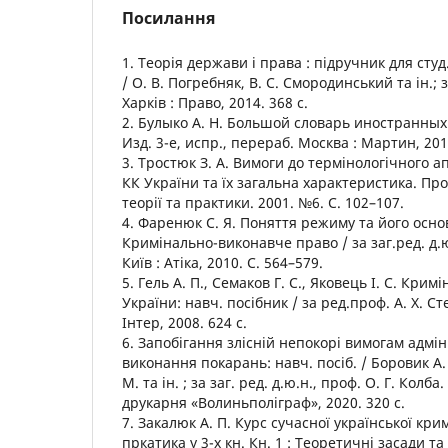
Посилання
1. Теорія держави і права : підручник для студ
/ О. В. Погребняк, В. С. Смородинський та ін.;
Харків : Право, 2014. 368 с.
2. Булыко А. Н. Большой словарь иностранных 
Изд. 3-е, испр., перераб. Москва : Мартин, 2010
3. Тростюк З. А. Вимоги до термінологічного 
КК України та їх загальна характеристика. Пр
теорії та практики. 2001. №6. С. 102–107.
4. Фаренюк С. Я. Поняття режиму та його осно
Кримінально-виконавче право / за заг.ред. д.ю
Київ : Атіка, 2010. С. 564–579.
5. Гель А. П., Семаков Г. С., Яковець І. С. Кр
України: навч. посібник / за ред.проф. А. Х. С
Інтер, 2008. 624 с.
6. Запобігання злісній непокорі вимогам адмін
виконання покарань: навч. посіб. / Боровик А. В
М. та ін. ; за заг. ред. д.ю.н., проф. О. Г. Колба
друкарня «Волиньполіграф», 2020. 320 с.
7. Закалюк А. П. Курс сучасної української кримі
пркатика у 3-х кн. Кн. 1 : Теоретичні засади та 