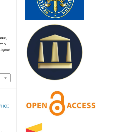
лини,
ті у
іарної
РНОЇ