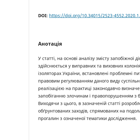
DOI:
https://doi.org/10.34015/2523-4552.2020.1
Анотація
У статті, на основі аналізу змісту запобіжної д
здійснюється у виправних та виховних колоніях
ізоляторах України, встановлені проблемні пит
правовим регулюванням даного виду суспільн
реалізацією на практиці законодавчо визначе
запобіганню злочинам і правопорушенням з б
Виходячи з цього, в зазначеній статті розроб
обґрунтованих заходів, спрямованих на подола
прогалин з означеної тематики дослідження.