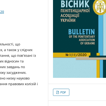
.20
іяльності, що
, а також у слідчих
ання, що пов’язані із
их відносин та
них завдань по
оку засуджених.
лено низку науково
ння правових колізій і
PDF