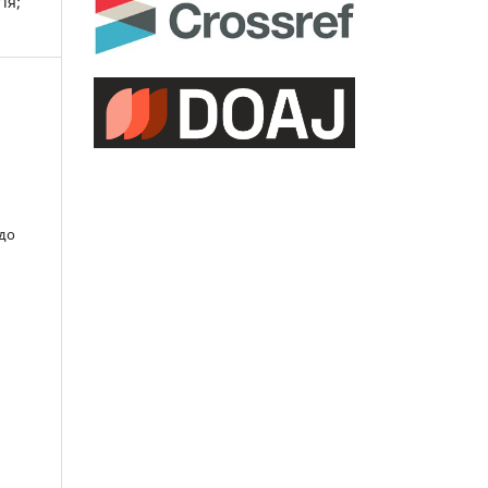
ія;
 до