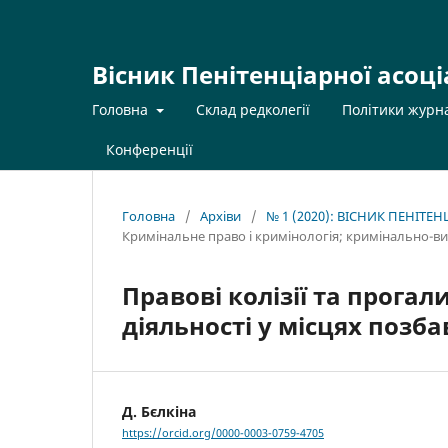
Вісник Пенітенціарної асоці
Головна
Склад редколегії
Політики журн
Конференції
Головна
/
Архіви
/
№ 1 (2020): ВІСНИК ПЕНІТЕ
Кримінальне право і кримінологія; кримінально-в
Правові колізії та прогал
діяльності у місцях позба
Д. Бєлкіна
https://orcid.org/0000-0003-0759-4705