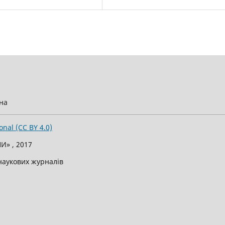
їна
onal (CC BY 4.0)
И» , 2017
 наукових журналів