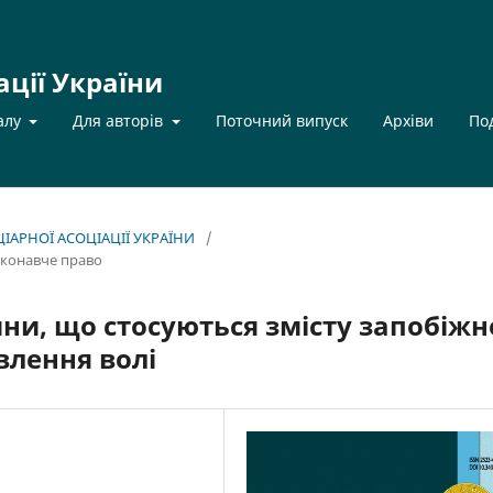
ації України
алу
Для авторів
Поточний випуск
Архіви
По
НЦІАРНОЇ АСОЦІАЦІЇ УКРАЇНИ
/
иконавче право
ини, що стосуються змісту запобіжн
влення волі