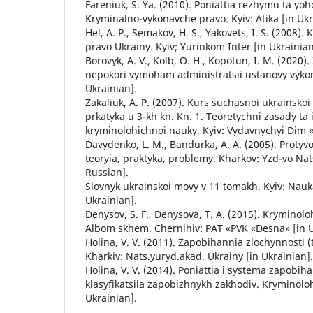
Fareniuk, S. Ya. (2010). Poniattia rezhymu ta yo
Kryminalno-vykonavche pravo. Kyiv: Atika [in Ukr
Hel, A. P., Semakov, H. S., Yakovets, I. S. (2008
pravo Ukrainy. Kyiv; Yurinkom Inter [in Ukrainian
Borovyk, A. V., Kolb, O. H., Kopotun, I. M. (2020)
nepokori vymoham administratsii ustanovy vykon
Ukrainian].
Zakaliuk, A. P. (2007). Kurs suchasnoi ukrainskoi k
prkatyka u 3-kh kn. Kn. 1. Teoretychni zasady ta i
kryminolohichnoi nauky. Kyiv: Vydavnychyi Dim «
Davydenko, L. M., Bandurka, A. A. (2005). Protyv
teoryia, praktyka, problemy. Kharkov: Yzd-vo Nats
Russian].
Slovnyk ukrainskoi movy v 11 tomakh. Kyiv: Nauka
Ukrainian].
Denysov, S. F., Denysovа, T. A. (2015). Kryminolo
Albom skhem. Chernihiv: PAT «PVK «Desna» [in U
Holina, V. V. (2011). Zapobihannia zlochynnosti (t
Kharkiv: Nats.yuryd.akad. Ukrainy [in Ukrainian].
Holina, V. V. (2014). Poniattia i systema zapobih
klasyfikatsiia zapobizhnykh zakhodiv. Kryminolohi
Ukrainian].