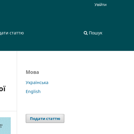
Увійти
дати статтю
Пошук
Мова
Українська
ої
English
Подати статтю