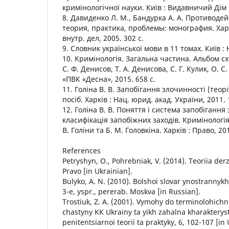
кримінологічної науки. Київ : Видавничий Дім 
8. Давиденко Л. М., Бандурка А. А. Противоде
теория, практика, проблемы: монография. Харь
внутр. дел, 2005. 302 с.
9. Словник української мови в 11 томах. Київ : Н
10. Кримінологія. Загальна частина. Альбом с
С. Ф. Денисов, Т. А. Денисова, С. Г. Кулик, О. 
«ПВК «Десна», 2015. 658 с.
11. Голіна В. В. Запобігання злочинності (теорі
посіб. Харків : Нац. юрид. акад. України, 2011. 
12. Голіна В. В. Поняття і система запобігання
класифікація запобіжних заходів. Кримінологія:
В. Голіни та Б. М. Головкіна. Харків : Право, 20
References
Petryshyn, O., Pohrebniak, V. (2014). Teoriia der
Pravo [in Ukrainian].
Bulyko, A. N. (2010). Bolshoi slovar ynostrannykh 
3-e, yspr., pererab. Moskva [in Russian].
Trostiuk, Z. A. (2001). Vymohy do terminolohic
chastyny KK Ukrainy ta yikh zahalna kharakterys
penitentsiarnoi teorii ta praktyky, 6, 102-107 [in 