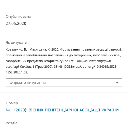
Опубліковано
27.05.2020
Як цитувати
Коваленко, В. і Махніцька, К. 2020. Формування правових засад діяльності,
пов’язаної із запобіганням потрапляння до засуджених, позбавлених волі,
заборонених предметів: історія та сучасність.
Вісник Пенітенціарної
асоціації України
. 1 (Трав 2020), 38–46. DOI:https://doi.org/10.34015/2523-
4552.2020.1.03.
Формати цитування
Номер
№ 1 (2020): ВІСНИК ПЕНІТЕНЦІАРНОЇ АСОЦІАЦІЇ УКРАЇНИ
Розділ