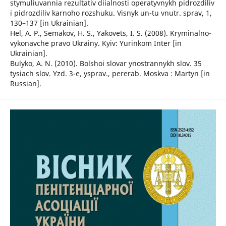
stymuliuvannia rezultativ diialnosti operatyvnykh pidrozdiliv
i pidrozdiliv karnoho rozshuku. Visnyk un-tu vnutr. sprav, 1,
130–137 [in Ukrainian].
Hel, A. P., Semakov, H. S., Yakovets, I. S. (2008). Kryminalno-
vykonavche pravo Ukrainy. Kyiv: Yurinkom Inter [in
Ukrainian].
Bulyko, A. N. (2010). Bolshoi slovar ynostrannykh slov. 35
tysiach slov. Yzd. 3-e, ysprav., pererab. Moskva : Martyn [in
Russian].