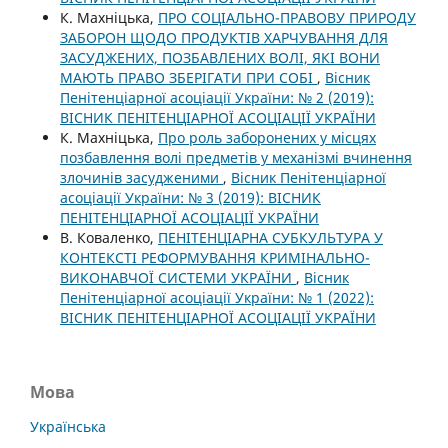
К. Махніцька,
ПРО СОЦІАЛЬНО-ПРАВОВУ ПРИРОДУ
ЗАБОРОН ЩОДО ПРОДУКТІВ ХАРЧУВАННЯ ДЛЯ
ЗАСУДЖЕНИХ, ПОЗБАВЛЕНИХ ВОЛІ, ЯКІ ВОНИ
МАЮТЬ ПРАВО ЗБЕРІГАТИ ПРИ СОБІ
,
Вісник
Пенітенціарної асоціації України: № 2 (2019):
ВІСНИК ПЕНІТЕНЦІАРНОЇ АСОЦІАЦІЇ УКРАЇНИ
К. Махніцька,
Про роль заборонених у місцях
позбавлення волі предметів у механізмі вчинення
злочинів засудженими
,
Вісник Пенітенціарної
асоціації України: № 3 (2019): ВІСНИК
ПЕНІТЕНЦІАРНОЇ АСОЦІАЦІЇ УКРАЇНИ
В. Коваленко,
ПЕНІТЕНЦІАРНА СУБКУЛЬТУРА У
КОНТЕКСТІ РЕФОРМУВАННЯ КРИМІНАЛЬНО-
ВИКОНАВЧОЇ СИСТЕМИ УКРАЇНИ
,
Вісник
Пенітенціарної асоціації України: № 1 (2022):
ВІСНИК ПЕНІТЕНЦІАРНОЇ АСОЦІАЦІЇ УКРАЇНИ
Мова
Українська