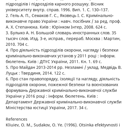
підрозділів і підрозділів карного розшуку. Вісник
університету внутр. справ. 1996. Вип. 1. С. 130–137.
2. Гель А. П., Семаков Г. С., Яковець І. С. Кримінально-
виконавче право України : навч. посібник / за ред. проф.
А. Х. Степанюка. Київ : Юрінком Інтер, 2008. 624 с.
3. Булыко А. Н. Большой словарь иностранных слов. 35
тысяч слов. Изд. 3-е, исправ., перераб. Москва : Мартин,
2010. 704 с.
4. Про діяльність підрозділів охорони, нагляду і безпеки
кримінально-виконавчих установ у 2011 році : інформ.
бюлетень. Київ : ДПтС України, 2011. Кн. 1. 69 с.
5. Про Майдан 2013-2014 рр. Незламні / уклад. Медвідь В.
Луцьк : Твердиня, 2014. 122 с.
6. Про стан правопорядку, ізоляції та нагляду, діяльність
підрозділів охорони, пожежної безпеки та воєнізованих
формувань Державної кримінально-виконавчої служби
України у 2016 році : інформ. бюлетень. Київ :
Департамент Державної кримінально-виконавчої служби
Міністерства юстиції України, 2017. 34 с.
References
Kliuiev, O. M., Sudakov, O. Ye. (1996). Otsinka efektyvnosti i