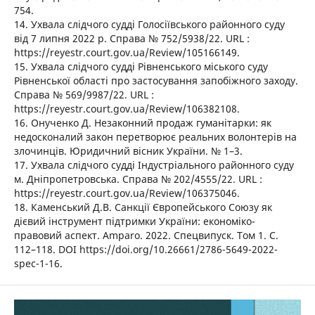
754.
14. Ухвала слідчого судді Голосіївського районного суду
від 7 липня 2022 р. Справа № 752/5938/22. URL :
https://reyestr.court.gov.ua/Review/105166149.
15. Ухвала слідчого судді Рівненського міського суду
Рівненської області про застосування запобіжного заходу.
Справа № 569/9987/22. URL :
https://reyestr.court.gov.ua/Review/106382108.
16. Онученко Д. Незаконний продаж гуманітарки: як
недосконалий закон перетворює реальних волонтерів на
злочинців. Юридичний вісник України. № 1–3.
17. Ухвала слідчого судді Індустріального районного суду
м. Дніпропетровська. Справа № 202/4555/22. URL :
https://reyestr.court.gov.ua/Review/106375046.
18. Каменський Д.В. Санкції Європейського Союзу як
дієвий інструмент підтримки України: економіко-
правовий аспект. Amparo. 2022. Спецвипуск. Том 1. С.
112–118. DOI https://doi.org/10.26661/2786-5649-2022-
spec-1-16.