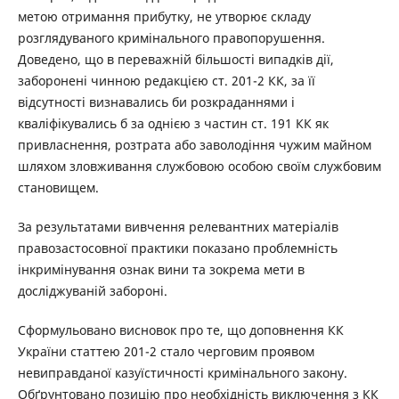
метою отримання прибутку, не утворює складу
розглядуваного кримінального правопорушення.
Доведено, що в переважній більшості випадків дії,
заборонені чинною редакцією ст. 201-2 КК, за її
відсутності визнавались би розкраданнями і
кваліфікувались б за однією з частин ст. 191 КК як
привласнення, розтрата або заволодіння чужим майном
шляхом зловживання службовою особою своїм службовим
становищем.
За результатами вивчення релевантних матеріалів
правозастосовної практики показано проблемність
інкримінування ознак вини та зокрема мети в
досліджуваній забороні.
Сформульовано висновок про те, що доповнення КК
України статтею 201-2 стало черговим проявом
невиправданої казуїстичності кримінального закону.
Обґрунтовано позицію про необхідність виключення з КК