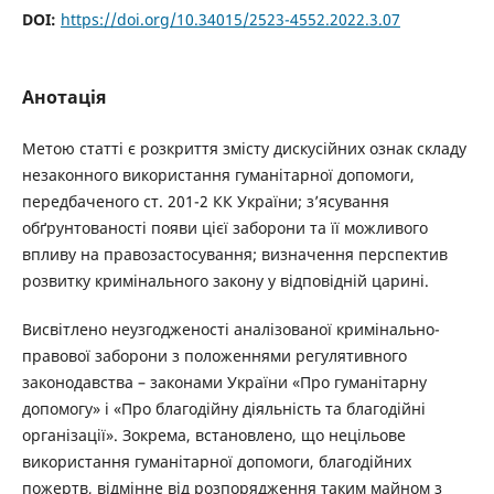
DOI:
https://doi.org/10.34015/2523-4552.2022.3.07
Анотація
Метою статті є розкриття змісту дискусійних ознак складу
незаконного використання гуманітарної допомоги,
передбаченого ст. 201-2 КК України; з’ясування
обґрунтованості появи цієї заборони та її можливого
впливу на правозастосування; визначення перспектив
розвитку кримінального закону у відповідній царині.
Висвітлено неузгодженості аналізованої кримінально-
правової заборони з положеннями регулятивного
законодавства – законами України «Про гуманітарну
допомогу» і «Про благодійну діяльність та благодійні
організації». Зокрема, встановлено, що нецільове
використання гуманітарної допомоги, благодійних
пожертв, відмінне від розпорядження таким майном з