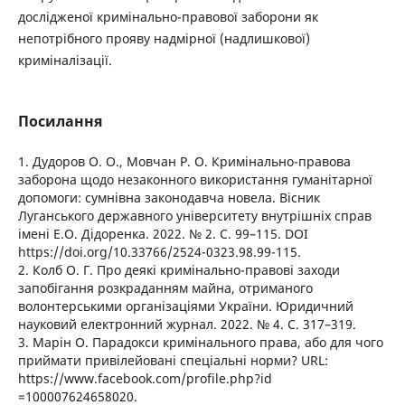
дослідженої кримінально-правової заборони як
непотрібного прояву надмірної (надлишкової)
криміналізації.
Посилання
1. Дудоров О. О., Мовчан Р. О. Кримінально-правова
заборона щодо незаконного використання гуманітарної
допомоги: сумнівна законодавча новела. Вісник
Луганського державного університету внутрішніх справ
імені Е.О. Дідоренка. 2022. № 2. С. 99–115. DOI
https://doi.org/10.33766/2524-0323.98.99-115.
2. Колб О. Г. Про деякі кримінально-правові заходи
запобігання розкраданням майна, отриманого
волонтерськими організаціями України. Юридичний
науковий електронний журнал. 2022. № 4. С. 317–319.
3. Марін О. Парадокси кримінального права, або для чого
приймати привілейовані спеціальні норми? URL:
https://www.facebook.com/profile.php?id
=100007624658020.