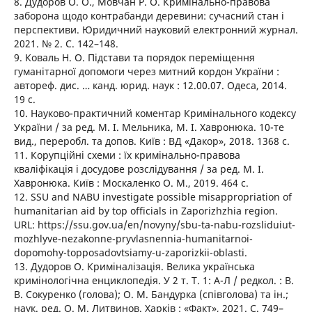
8. Дудоров О. О., Мовчан Р. О. Кримінально-правова
заборона щодо контрабанди деревини: сучасний стан і
перспективи. Юридичний науковий електронний журнал.
2021. № 2. С. 142–148.
9. Коваль Н. О. Підстави та порядок переміщення
гуманітарної допомоги через митний кордон України :
автореф. дис. … канд. юрид. наук : 12.00.07. Одеса, 2014.
19 с.
10. Науково-практичний коментар Кримінального кодексу
України / за ред. М. І. Мельника, М. І. Хавронюка. 10-те
вид., переробл. та допов. Київ : ВД «Дакор», 2018. 1368 с.
11. Корупційні схеми : їх кримінально-правова
кваліфікація і досудове розслідування / за ред. М. І.
Хавронюка. Київ : Москаленко О. М., 2019. 464 с.
12. SSU and NABU investigate possible misappropriation of
humanitarian aid by top officials in Zaporizhzhia region.
URL: https://ssu.gov.ua/en/novyny/sbu-ta-nabu-rozsliduiut-
mozhlyve-nezakonne-pryvlasnennia-humanitarnoi-
dopomohy-topposadovtsiamy-u-zaporizkii-oblasti.
13. Дудоров О. Криміналізація. Велика українська
кримінологічна енциклопедія. У 2 т. Т. 1: А-Л / редкол. : В.
В. Сокуренко (голова); О. М. Бандурка (співголова) та ін.;
наук. ред. О. М. Литвинов. Харків : «Факт», 2021. С. 749–