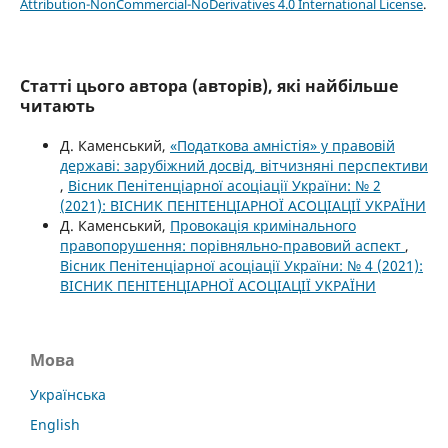
Attribution-NonCommercial-NoDerivatives 4.0 International License
.
Статті цього автора (авторів), які найбільше
читають
Д. Каменський,
«Податкова амністія» у правовій
державі: зарубіжний досвід, вітчизняні перспективи
,
Вісник Пенітенціарної асоціації України: № 2
(2021): ВІСНИК ПЕНІТЕНЦІАРНОЇ АСОЦІАЦІЇ УКРАЇНИ
Д. Каменський,
Провокація кримінального
правопорушення: порівняльно-правовий аспект
,
Вісник Пенітенціарної асоціації України: № 4 (2021):
ВІСНИК ПЕНІТЕНЦІАРНОЇ АСОЦІАЦІЇ УКРАЇНИ
Мова
Українська
English