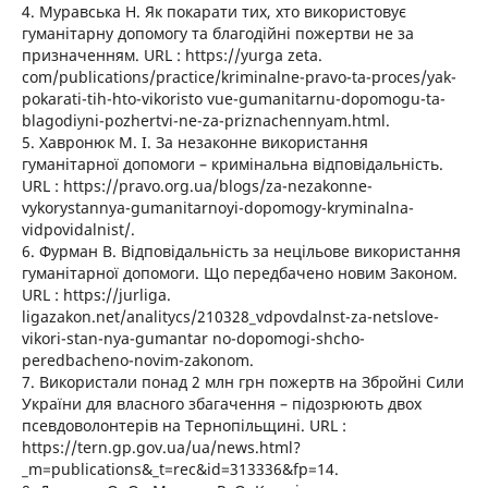
4. Муравська Н. Як покарати тих, хто використовує
гуманітарну допомогу та благодійні пожертви не за
призначенням. URL : https://yurga zeta.
com/publications/practice/kriminalne-pravo-ta-proces/yak-
pokarati-tih-hto-vikoristo vue-gumanitarnu-dopomogu-ta-
blagodiyni-pozhertvi-ne-za-priznachennyam.html.
5. Хавронюк М. І. За незаконне використання
гуманітарної допомоги – кримінальна відповідальність.
URL : https://pravo.org.ua/blogs/za-nezakonne-
vykorystannya-gumanitarnoyi-dopomogy-kryminalna-
vidpovidalnist/.
6. Фурман В. Відповідальність за нецільове використання
гуманітарної допомоги. Що передбачено новим Законом.
URL : https://jurliga.
ligazakon.net/analitycs/210328_vdpovdalnst-za-netslove-
vikori-stan-nya-gumantar no-dopomogi-shcho-
peredbacheno-novim-zakonom.
7. Використали понад 2 млн грн пожертв на Збройні Сили
України для власного збагачення – підозрюють двох
псевдоволонтерів на Тернопільщині. URL :
https://tern.gp.gov.ua/ua/news.html?
_m=publications&_t=rec&id=313336&fp=14.