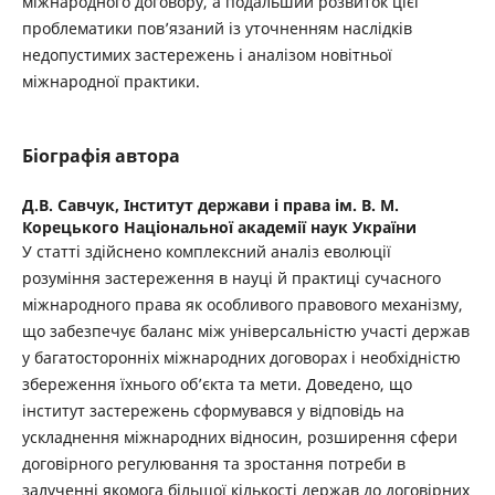
міжнародного договору, а подальший розвиток цієї
проблематики пов’язаний із уточненням наслідків
недопустимих застережень і аналізом новітньої
міжнародної практики.
Біографія автора
Д.В. Савчук,
Інститут держави і права ім. В. М.
Корецького Національної академії наук України
У статті здійснено комплексний аналіз еволюції
розуміння застереження в науці й практиці сучасного
міжнародного права як особливого правового механізму,
що забезпечує баланс між універсальністю участі держав
у багатосторонніх міжнародних договорах і необхідністю
збереження їхнього об’єкта та мети. Доведено, що
інститут застережень сформувався у відповідь на
ускладнення міжнародних відносин, розширення сфери
договірного регулювання та зростання потреби в
залученні якомога більшої кількості держав до договірних