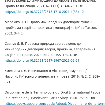
застережень до міжнародних договорів з прав людини.
Право та інновації. 2021. № 1 (33). С. 68–73. DOI:
https://doi.org/10.37772/2518-1718-2021-1(33)-10
Мережко О. О. Право міжнародних договорів: сучасні
проблеми теорії та практики : монографія. Київ : Таксон,
2002. 344 с.
Савчук Д. В. Правова природа застережень до
міжнародних договорів: теорія, практика, заперечення.
Соціальне право. 2025. № 2. С. 155–165. DOI:
https://doi.org/10.32751/2617-5967-2025-02-21
.
Хмельова І. Є. Невизнання в міжнародному праві/
Часопис Київського університету права. 2016. № 2. С. 368–
371.
Dictionnaire de la Terminologie du Droit International / sous
la direction de J. Basdevant. Paris : Sirey, 1960. 755 p. URL:
https://books.google.com/books/about/Dictionnaire_de_la_term