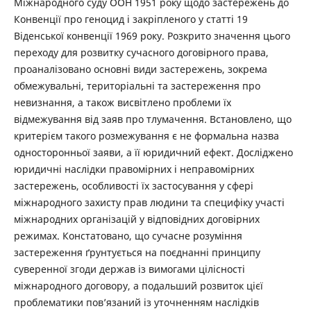
Міжнародного суду ООН 1951 року щодо застережень до
Конвенції про геноцид і закріпленого у статті 19
Віденської конвенції 1969 року. Розкрито значення цього
переходу для розвитку сучасного договірного права,
проаналізовано основні види застережень, зокрема
обмежувальні, територіальні та застереження про
невизнання, а також висвітлено проблеми їх
відмежування від заяв про тлумачення. Встановлено, що
критерієм такого розмежування є не формальна назва
односторонньої заяви, а її юридичний ефект. Досліджено
юридичні наслідки правомірних і неправомірних
застережень, особливості їх застосування у сфері
міжнародного захисту прав людини та специфіку участі
міжнародних організацій у відповідних договірних
режимах. Констатовано, що сучасне розуміння
застереження ґрунтується на поєднанні принципу
суверенної згоди держав із вимогами цілісності
міжнародного договору, а подальший розвиток цієї
проблематики пов’язаний із уточненням наслідків