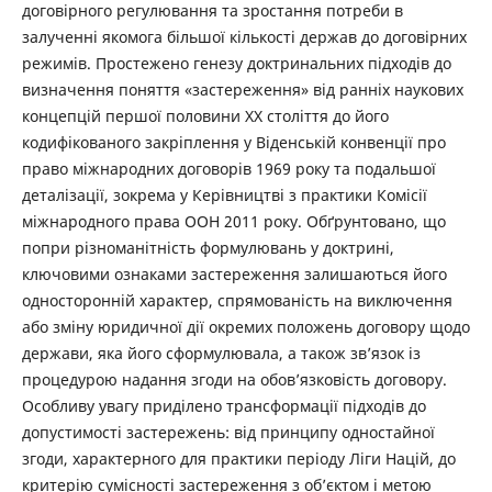
договірного регулювання та зростання потреби в
залученні якомога більшої кількості держав до договірних
режимів. Простежено генезу доктринальних підходів до
визначення поняття «застереження» від ранніх наукових
концепцій першої половини ХХ століття до його
кодифікованого закріплення у Віденській конвенції про
право міжнародних договорів 1969 року та подальшої
деталізації, зокрема у Керівництві з практики Комісії
міжнародного права ООН 2011 року. Обґрунтовано, що
попри різноманітність формулювань у доктрині,
ключовими ознаками застереження залишаються його
односторонній характер, спрямованість на виключення
або зміну юридичної дії окремих положень договору щодо
держави, яка його сформулювала, а також зв’язок із
процедурою надання згоди на обов’язковість договору.
Особливу увагу приділено трансформації підходів до
допустимості застережень: від принципу одностайної
згоди, характерного для практики періоду Ліги Націй, до
критерію сумісності застереження з об’єктом і метою