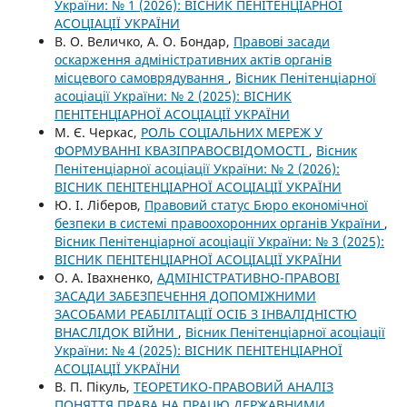
України: № 1 (2026): ВІСНИК ПЕНІТЕНЦІАРНОЇ
АСОЦІАЦІЇ УКРАЇНИ
В. О. Величко, А. О. Бондар,
Правові засади
оскарження адміністративних актів органів
місцевого самоврядування
,
Вісник Пенітенціарної
асоціації України: № 2 (2025): ВІСНИК
ПЕНІТЕНЦІАРНОЇ АСОЦІАЦІЇ УКРАЇНИ
М. Є. Черкас,
РОЛЬ СОЦІАЛЬНИХ МЕРЕЖ У
ФОРМУВАННІ КВАЗІПРАВОСВІДОМОСТІ
,
Вісник
Пенітенціарної асоціації України: № 2 (2026):
ВІСНИК ПЕНІТЕНЦІАРНОЇ АСОЦІАЦІЇ УКРАЇНИ
Ю. І. Ліберов,
Правовий статус Бюро економічної
безпеки в системі правоохоронних органів України
,
Вісник Пенітенціарної асоціації України: № 3 (2025):
ВІСНИК ПЕНІТЕНЦІАРНОЇ АСОЦІАЦІЇ УКРАЇНИ
О. А. Івахненко,
АДМІНІСТРАТИВНО-ПРАВОВІ
ЗАСАДИ ЗАБЕЗПЕЧЕННЯ ДОПОМІЖНИМИ
ЗАСОБАМИ РЕАБІЛІТАЦІЇ ОСІБ З ІНВАЛІДНІСТЮ
ВНАСЛІДОК ВІЙНИ
,
Вісник Пенітенціарної асоціації
України: № 4 (2025): ВІСНИК ПЕНІТЕНЦІАРНОЇ
АСОЦІАЦІЇ УКРАЇНИ
В. П. Пікуль,
ТЕОРЕТИКО-ПРАВОВИЙ АНАЛІЗ
ПОНЯТТЯ ПРАВА НА ПРАЦЮ ДЕРЖАВНИМИ