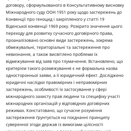
договору, сформульованого в Консультативному висновку
Міжнародного суду ООН 1951 року щодо застережень до
Конвенції про геноцид і закріпленого у статті 19
Віденської конвенції 1969 року. Розкрито значення цього
переходу для розвитку сучасного договірного права,
проаналізовано основні види застережень, зокрема
обмежувальні, територіальні та застереження про
невизнання, а також висвітлено проблеми їх
відмежування від заяв про тлумачення. Встановлено, що
критерієм такого розмежування є не формальна назва
односторонньої заяви, а її юридичний ефект. Досліджено
юридичні наслідки правомірних і неправомірних
застережень, особливості їх застосування у сфері
міжнародного захисту прав людини та специфіку участі
міжнародних організацій у відповідних договірних
режимах. Констатовано, що сучасне розуміння
застереження ґрунтується на поєднанні принципу
суверенної згоди держав із вимогами цілісності