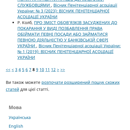
СЛУЖБОВЦЯМИ
,
Вісник Пенітенціарної асоціації
України: № 3 (2023): ВІСНИК ПЕНІТЕНЦІАРНОЇ
АСОЦІАЦІЇ УКРАЇНИ
Р. Колб,
ПРО ЗМІСТ ОБОВ’ЯЗКІВ ЗАСУДЖЕНИХ ДО
ПОКАРАННЯ У ВИДІ ПОЗБАВЛЕННЯ ПРАВА
ОБІЙМАТИ ПЕВНІ ПОСАДИ АБО ЗАЙМАТИСЯ
ПЕВНОЮ ДІЯЛЬНІСТЮ У БАНКІВСЬКІЙ СФЕРІ
УКРАЇНИ
,
Вісник Пенітенціарної асоціації України:
№ 1 (2019): ВІСНИК ПЕНІТЕНЦІАРНОЇ АСОЦІАЦІЇ
УКРАЇНИ
<<
<
3
4
5
6
7
8
9
10
11
12
>
>>
Ви також можете
розпочати розширений пошук схожих
статей
для цієї статті.
Мова
Українська
English