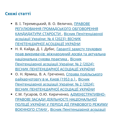
Схожі статті
В. І. Теремецький, В. О. Величко,
ПРАВОВЕ
РЕГУЛЮВАННЯ ГРОМАДСЬКОГО ОБГОВОРЕННЯ
КАНДИДАТУРИ СТАРОСТИ
,
Вісник Пенітенціарної
асоціації України: № 4 (2023): ВІСНИК
ПЕНІТЕНЦІАРНОЇ АСОЦІАЦІЇ УКРАЇНИ
Н. Я. Кайда, Д. І. Дубас,
Гарантії захисту трудових
прав викривачів: міжнародний досвід та актуальна
національна судова практика
,
Вісник
Пенітенціарної асоціації України: № 2 (2024):
ВІСНИК ПЕНІТЕНЦІАРНОЇ АСОЦІАЦІЇ УКРАЇНИ
О. Н. Ярмиш, В. А. Греченко,
Справа подільського
райхарчоторгу в м. Києві (1953 р.)
,
Вісник
Пенітенціарної асоціації України: № 2 (2024):
ВІСНИК ПЕНІТЕНЦІАРНОЇ АСОЦІАЦІЇ УКРАЇНИ
С.М. Гусаров, О.Ю. Кириченко,
АДМІНІСТРАТИВНО-
ПРАВОВІ ЗАСАДИ ДІЯЛЬНОСТІ НАЦІОНАЛЬНОЇ
ПОЛІЦІЇ УКРАЇНИ У ПЕРІОД ДІЇ ПРАВОВОГО РЕЖИМУ
ВОЄННОГО СТАНУ
,
Вісник Пенітенціарної асоціації