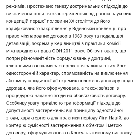
режимів. Простежено генезу доктринальних підходів до
визначення поняття «застереження» від ранніх наукових
концепцій першої половини ХХ століття до його
кодифікованого закріплення у Віденській конвенції про
право міжнародних договорів 1969 року та подальшої
деталізації, зокрема у Керівництві з практики Комісії
міжнародного права ООН 2011 року. Обґрунтовано, що
попри різноманітність формулювань у доктрині,
ключовими ознаками застереження залишаються його
односторонній характер, спрямованість на виключення
або зміну юридичної дії окремих положень договору щодо
держави, яка його сформулювала, а також зв’язок із
процедурою надання згоди на обов’язковість договору.
Особливу увагу приділено трансформації підходів до
допустимості застережень: від принципу одностайної
згоди, характерного для практики періоду Ліги Націй, до
критерію сумісності застереження з об’єктом і метою
договору, сформульованого в Консультативному висновку