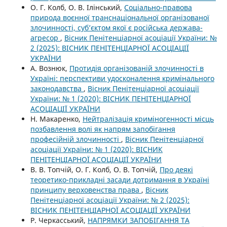
О. Г. Колб, О. В. Ілінський,
Соціально-правова
природа воєнної транснаціональної організованої
злочинності, суб’єктом якої є російська держава-
агресор
,
Вісник Пенітенціарної асоціації України: №
2 (2025): ВІСНИК ПЕНІТЕНЦІАРНОЇ АСОЦІАЦІЇ
УКРАЇНИ
А. Вознюк,
Протидія організованій злочинності в
Україні: перспективи удосконалення кримінального
законодавства
,
Вісник Пенітенціарної асоціації
України: № 1 (2020): ВІСНИК ПЕНІТЕНЦІАРНОЇ
АСОЦІАЦІЇ УКРАЇНИ
Н. Макаренко,
Нейтралізація криміногенності місць
позбавлення волі як напрям запобігання
професійній злочинності
,
Вісник Пенітенціарної
асоціації України: № 1 (2020): ВІСНИК
ПЕНІТЕНЦІАРНОЇ АСОЦІАЦІЇ УКРАЇНИ
В. В. Топчій, О. Г. Колб, О. В. Топчій,
Про деякі
теоретико-прикладні засади дотримання в Україні
принципу верховенства права
,
Вісник
Пенітенціарної асоціації України: № 2 (2025):
ВІСНИК ПЕНІТЕНЦІАРНОЇ АСОЦІАЦІЇ УКРАЇНИ
Р. Черкасський,
НАПРЯМКИ ЗАПОБІГАННЯ ТА