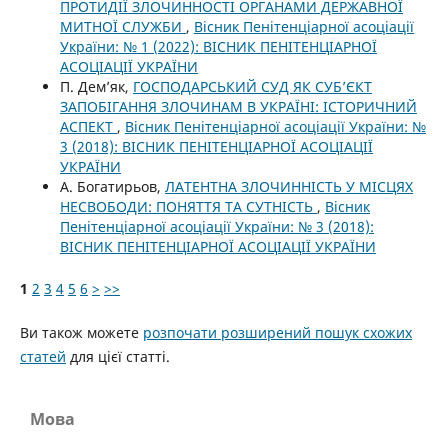
ПРОТИДІЇ ЗЛОЧИННОСТІ ОРГАНАМИ ДЕРЖАВНОЇ
МИТНОЇ СЛУЖБИ
,
Вісник Пенітенціарної асоціації
України: № 1 (2022): ВІСНИК ПЕНІТЕНЦІАРНОЇ
АСОЦІАЦІЇ УКРАЇНИ
П. Дем’як,
ГОСПОДАРСЬКИЙ СУД ЯК СУБ’ЄКТ
ЗАПОБІГАННЯ ЗЛОЧИНАМ В УКРАЇНІ: ІСТОРИЧНИЙ
АСПЕКТ
,
Вісник Пенітенціарної асоціації України: №
3 (2018): ВІСНИК ПЕНІТЕНЦІАРНОЇ АСОЦІАЦІЇ
УКРАЇНИ
А. Богатирьов,
ЛАТЕНТНА ЗЛОЧИННІСТЬ У МІСЦЯХ
НЕСВОБОДИ: ПОНЯТТЯ ТА СУТНІСТЬ
,
Вісник
Пенітенціарної асоціації України: № 3 (2018):
ВІСНИК ПЕНІТЕНЦІАРНОЇ АСОЦІАЦІЇ УКРАЇНИ
1
2
3
4
5
6
>
>>
Ви також можете
розпочати розширений пошук схожих
статей
для цієї статті.
Мова