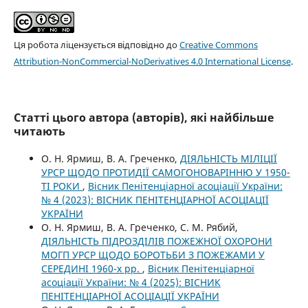
Ця робота ліцензується відповідно до
Creative Commons
Attribution-NonCommercial-NoDerivatives 4.0 International License
.
Статті цього автора (авторів), які найбільше
читають
О. Н. Ярмиш, В. А. Греченко,
ДІЯЛЬНІСТЬ МІЛІЦІЇ
УРСР ЩОДО ПРОТИДІЇ САМОГОНОВАРІННЮ У 1950-
ТІ РОКИ
,
Вісник Пенітенціарної асоціації України:
№ 4 (2023): ВІСНИК ПЕНІТЕНЦІАРНОЇ АСОЦІАЦІЇ
УКРАЇНИ
О. Н. Ярмиш, В. А. Греченко, С. М. Рябий,
ДІЯЛЬНІСТЬ ПІДРОЗДІЛІВ ПОЖЕЖНОЇ ОХОРОНИ
МОГП УРСР ЩОДО БОРОТЬБИ З ПОЖЕЖАМИ У
СЕРЕДИНІ 1960-х рр.
,
Вісник Пенітенціарної
асоціації України: № 4 (2025): ВІСНИК
ПЕНІТЕНЦІАРНОЇ АСОЦІАЦІЇ УКРАЇНИ