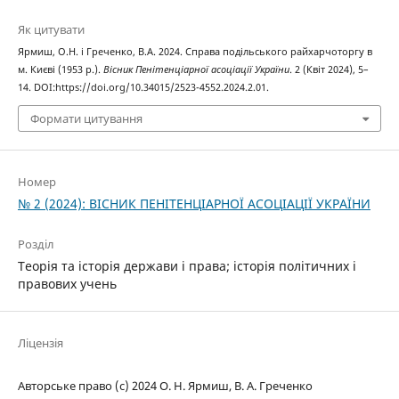
Як цитувати
Ярмиш, О.Н. і Греченко, В.А. 2024. Справа подільського райхарчоторгу в
м. Києві (1953 р.).
Вісник Пенітенціарної асоціації України
. 2 (Квіт 2024), 5–
14. DOI:https://doi.org/10.34015/2523-4552.2024.2.01.
Формати цитування
Номер
№ 2 (2024): ВІСНИК ПЕНІТЕНЦІАРНОЇ АСОЦІАЦІЇ УКРАЇНИ
Розділ
Теорія та історія держави і права; історія політичних і
правових учень
Ліцензія
Авторське право (c) 2024 О. Н. Ярмиш, В. А. Греченко