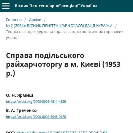
Вісник Пенітенціарної асоціації України
Головна
/
Архіви
/
№ 2 (2024): ВІСНИК ПЕНІТЕНЦІАРНОЇ АСОЦІАЦІЇ УКРАЇНИ
/
Теорія та історія держави і права; історія політичних і правових
учень
Справа подільського
райхарчоторгу в м. Києві (1953
р.)
О. Н. Ярмиш
https://orcid.org/0000-0002-4811-4520
В. А. Греченко
https://orcid.org/0000-0002-6046-0178
DOI:
https://doi.org/10.34015/2523-4552.2024.2.01