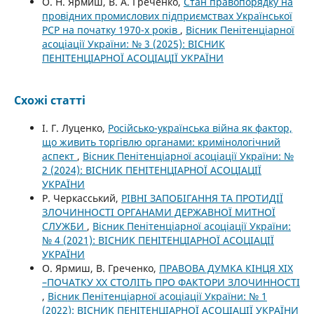
О. Н. Ярмиш, В. А. Греченко,
Стан правопорядку на
провідних промислових підприємствах Української
РСР на початку 1970-х років
,
Вісник Пенітенціарної
асоціації України: № 3 (2025): ВІСНИК
ПЕНІТЕНЦІАРНОЇ АСОЦІАЦІЇ УКРАЇНИ
Схожі статті
І. Г. Луценко,
Російсько-українська війна як фактор,
що живить торгівлю органами: кримінологічний
аспект
,
Вісник Пенітенціарної асоціації України: №
2 (2024): ВІСНИК ПЕНІТЕНЦІАРНОЇ АСОЦІАЦІЇ
УКРАЇНИ
Р. Черкасський,
РІВНІ ЗАПОБІГАННЯ ТА ПРОТИДІЇ
ЗЛОЧИННОСТІ ОРГАНАМИ ДЕРЖАВНОЇ МИТНОЇ
СЛУЖБИ
,
Вісник Пенітенціарної асоціації України:
№ 4 (2021): ВІСНИК ПЕНІТЕНЦІАРНОЇ АСОЦІАЦІЇ
УКРАЇНИ
О. Ярмиш, В. Греченко,
ПРАВОВА ДУМКА КІНЦЯ ХІХ
–ПОЧАТКУ ХХ СТОЛІТЬ ПРО ФАКТОРИ ЗЛОЧИННОСТІ
,
Вісник Пенітенціарної асоціації України: № 1
(2022): ВІСНИК ПЕНІТЕНЦІАРНОЇ АСОЦІАЦІЇ УКРАЇНИ