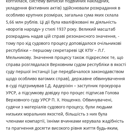
коптилася, систему виписки подвійних накладних,
укладення фіктивних актів) здійснювали розкрадання в
особливо крупних розмірах, загальна сума яких склала
5,66 млн рублів. Ці дії була кваліфіковані як діяльність
«ворогів народу» у стилі 1937 року. Великий масштаб
розкрадань надав цій справі резонансного значення, -
тому про хід судового процесу доповідалося очільникові
республіки – першому секретареві ЦК КПУ – Л.Г.
Мельникову. Значення процесу також підкреслює те, що
справа розглядалася Верховним судом республіки в якості
суду першої інстанції (це передбачалося законодавством
щодо особливо вагомих справ), державне обвинувачення
в суді підтримував І.Д. Ардеріхін – заступник прокурора
УРСР, а підсумкову довідку про процес підписав Голова
Верховного суду УРСР П. Х. Нощенко. Обвинувачені,
судячи з матеріалів судового процесу, були людьми
низьких моральних якостей, більшість з них була
членами компартії, їхніми вчинками керувала жадібність
та прагнення досягти високого рівня життя будь-яким,