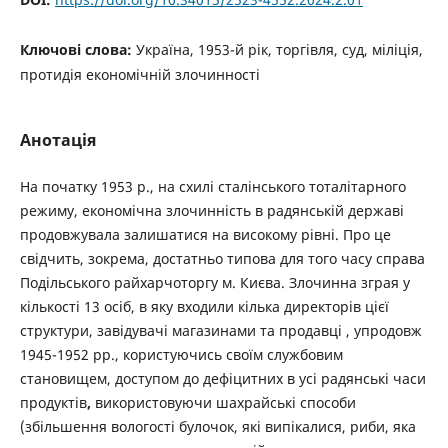
Ключові слова:
Україна, 1953-й рік, торгівля, суд, міліція,
протидія економічній злочинності
Анотація
На початку 1953 р., на схилі сталінського тоталітарного
режиму, економічна злочинність в радянській державі
продовжувала залишатися на високому рівні. Про це
свідчить, зокрема, достатньо типова для того часу справа
Подільського райхарчоторгу м. Києва. Злочинна зграя у
кількості 13 осіб, в яку входили кілька директорів цієї
структури, завідувачі магазинами та продавці , упродовж
1945-1952 рр., користуючись своїм службовим
становищем, доступом до дефіцитних в усі радянські часи
продуктів
,
використовуючи шахрайські способи
(збільшення вологості булочок, які випікалися, риби, яка