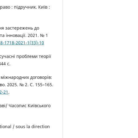
аво : підручник. Київ :
ння застережень до
а інновації. 2021. № 1
18-1718-2021-1(33)-10
сучасні проблеми теорії
344 с.
 міжнародних договорів:
о. 2025. № 2. С. 155–165.
2-21
.
аві/ Часопис Київського
ional / sous la direction