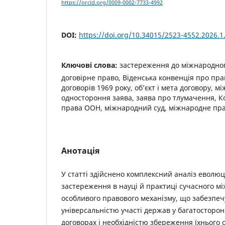
https://orcid.org/0009-0002-7733-4992
DOI:
https://doi.org/10.34015/2523-4552.2026.1
Ключові слова:
застереження до міжнародног
договірне право, Віденська конвенція про пр
договорів 1969 року, об’єкт і мета договору, м
одностороння заява, заява про тлумачення, К
права ООН, міжнародний суд, міжнародне пр
Анотація
У статті здійснено комплексний аналіз еволюц
застереження в науці й практиці сучасного м
особливого правового механізму, що забезпеч
універсальністю участі держав у багатосторо
договорах і необхідністю збереження їхнього о