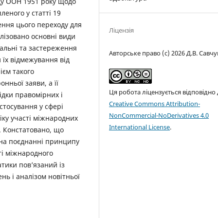
ду ООН 1951 року щодо
леного у статті 19
чення цього переходу для
Ліцензія
лізовано основні види
альні та застереження
Авторське право (c) 2026 Д.В. Савчу
 їх відмежування від
ієм такого
нньої заяви, а її
Ця робота ліцензується відповідно
дки правомірних і
Creative Commons Attribution-
стосування у сфері
NonCommercial-NoDerivatives 4.0
іку участі міжнародних
International License
.
. Констатовано, що
 на поєднанні принципу
ті міжнародного
тики пов’язаний із
нь і аналізом новітньої