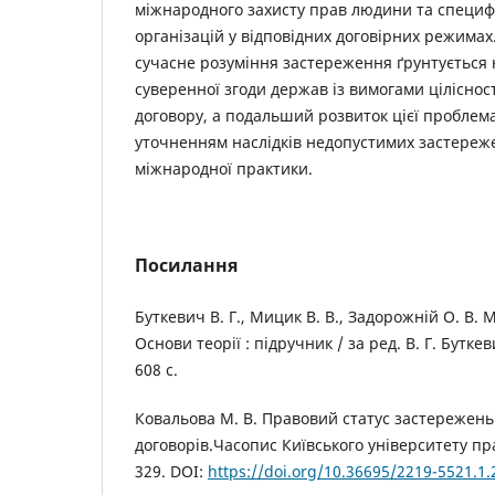
міжнародного захисту прав людини та специф
організацій у відповідних договірних режимах
сучасне розуміння застереження ґрунтується
суверенної згоди держав із вимогами ціліснос
договору, а подальший розвиток цієї проблема
уточненням наслідків недопустимих застереже
міжнародної практики.
Посилання
Буткевич В. Г., Мицик В. В., Задорожній О. В.
Основи теорії : підручник / за ред. В. Г. Буткев
608 с.
Ковальова М. В. Правовий статус застережен
договорів.Часопис Київського університету пра
329. DOI:
https://doi.org/10.36695/2219-5521.1.