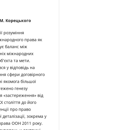
. М. Корецького
ії розуміння
іжнародного права як
ує баланс між
нніх міжнародних
б’єкта та мети.
ся у відповідь на
ня сфери договірного
і якомога більшої
тежено генезу
я «застереження» від
 століття до його
енції про право
 деталізації, зокрема у
права ООН 2011 року.