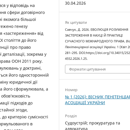
30.04.2026
ся у відповідь на
ня сфери договірного
і якомога більшої
Як цитувати
тежено генезу
Савчук, Д. 2026. ЕВОЛЮЦІЯ РОЗУМІННЯ
я «застереження» від
ЗАСТЕРЕЖЕННЯ В НАУЦІ Й ПРАКТИЦІ
 століття до його
СУЧАСНОГО МІЖНАРОДНОГО ПРАВА.
Ві
енції про право
Пенітенціарної асоціації України
. 1 (Квіт 2
281–295. DOI:https://doi.org/10.34015/252
 деталізації, зокрема у
4552.2026.1.25.
права ООН 2011 року.
улювань у доктрині,
Формати цитування
ься його односторонній
міну юридичної дії
а його сформулювала, а
Номер
 обов’язковість
№ 1 (2026): ВІСНИК ПЕНІТЕНЦІА
АСОЦІАЦІЇ УКРАЇНИ
ації підходів до
тайної згоди,
Розділ
 до критерію сумісності
Судоустрій; прокуратура та
формульованого в
адвокатура