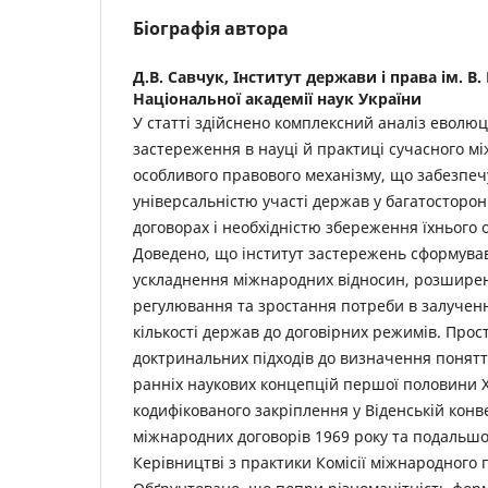
Біографія автора
Д.В. Савчук,
Інститут держави і права ім. В
Національної академії наук України
У статті здійснено комплексний аналіз еволюц
застереження в науці й практиці сучасного м
особливого правового механізму, що забезпеч
універсальністю участі держав у багатосторо
договорах і необхідністю збереження їхнього о
Доведено, що інститут застережень сформував
ускладнення міжнародних відносин, розширен
регулювання та зростання потреби в залученн
кількості держав до договірних режимів. Прос
доктринальних підходів до визначення понятт
ранніх наукових концепцій першої половини ХХ
кодифікованого закріплення у Віденській конв
міжнародних договорів 1969 року та подальшої
Керівництві з практики Комісії міжнародного 