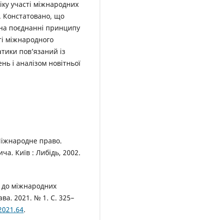
іку участі міжнародних
. Констатовано, що
 на поєднанні принципу
ті міжнародного
тики пов’язаний із
нь і аналізом новітньої
 Міжнародне право.
ича. Київ : Либідь, 2002.
ь до міжнародних
ва. 2021. № 1. С. 325–
2021.64
.