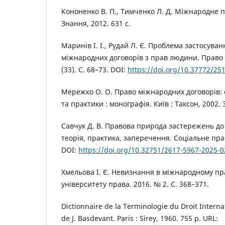
Кононенко В. П., Тимченко Л. Д. Міжнародне пр
Знання, 2012. 631 с.
Маринів І. І., Рудай Л. Є. Проблема застосува
міжнародних договорів з прав людини. Право т
(33). С. 68–73. DOI:
https://doi.org/10.37772/25
Мережко О. О. Право міжнародних договорів: 
та практики : монографія. Київ : Таксон, 2002. 
Савчук Д. В. Правова природа застережень до
теорія, практика, заперечення. Соціальне прав
DOI:
https://doi.org/10.32751/2617-5967-2025-0
Хмельова І. Є. Невизнання в міжнародному пр
університету права. 2016. № 2. С. 368–371.
Dictionnaire de la Terminologie du Droit Internat
de J. Basdevant. Paris : Sirey, 1960. 755 p. URL: