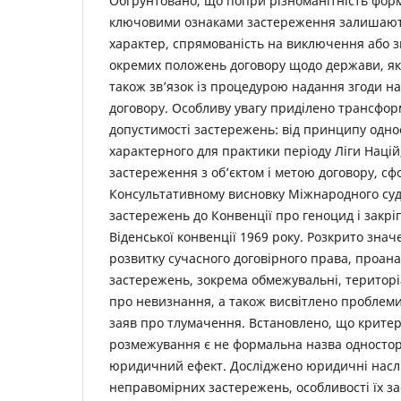
Обґрунтовано, що попри різноманітність форм
ключовими ознаками застереження залишают
характер, спрямованість на виключення або з
окремих положень договору щодо держави, як
також зв’язок із процедурою надання згоди на
договору. Особливу увагу приділено трансформ
допустимості застережень: від принципу однос
характерного для практики періоду Ліги Націй,
застереження з об’єктом і метою договору, с
Консультативному висновку Міжнародного су
застережень до Конвенції про геноцид і закріп
Віденської конвенції 1969 року. Розкрито зна
розвитку сучасного договірного права, проана
застережень, зокрема обмежувальні, територі
про невизнання, а також висвітлено проблеми
заяв про тлумачення. Встановлено, що критер
розмежування є не формальна назва односторо
юридичний ефект. Досліджено юридичні наслі
неправомірних застережень, особливості їх за