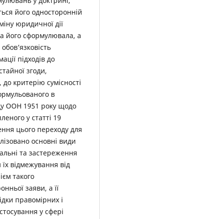
улювань у доктрині,
ься його односторонній
міну юридичної дії
а його сформулювала, а
 обов’язковість
ації підходів до
тайної згоди,
 до критерію сумісності
формульованого в
ду ООН 1951 року щодо
леного у статті 19
чення цього переходу для
лізовано основні види
альні та застереження
 їх відмежування від
ієм такого
нньої заяви, а її
дки правомірних і
стосування у сфері