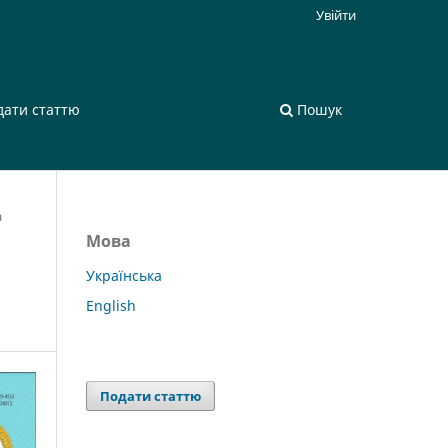
Увійти
дати статтю
Пошук
а
Мова
Українська
English
Подати статтю