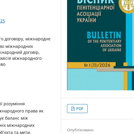
.25
о договору, міжнародне
аво міжнародних
іжнародний договір,
омісія міжнародного
аво
ії розуміння
PDF
іжнародного права як
ує баланс між
нніх міжнародних
Опубліковано
б’єкта та мети.