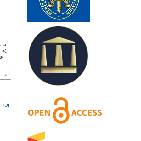
сник
026),
3-
РНОЇ