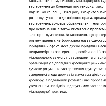
Консультативному висновку Міжнародного су
застережень до Конвенції про геноцид і закріп
Віденської конвенції 1969 року. Розкрито зна
розвитку сучасного договірного права, проана
застережень, зокрема обмежувальні, територі
про невизнання, а також висвітлено проблеми
заяв про тлумачення. Встановлено, що критер
розмежування є не формальна назва односторо
юридичний ефект. Досліджено юридичні наслі
неправомірних застережень, особливості їх за
міжнародного захисту прав людини та специф
організацій у відповідних договірних режимах
сучасне розуміння застереження ґрунтується
суверенної згоди держав із вимогами ціліснос
договору, а подальший розвиток цієї проблема
уточненням наслідків недопустимих застереже
міжнародної практики.