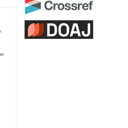
к
 до