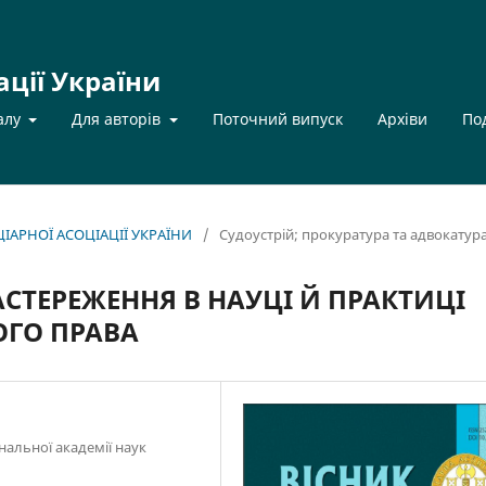
ації України
алу
Для авторів
Поточний випуск
Архіви
По
НЦІАРНОЇ АСОЦІАЦІЇ УКРАЇНИ
/
Судоустрій; прокуратура та адвокатур
СТЕРЕЖЕННЯ В НАУЦІ Й ПРАКТИЦІ
ГО ПРАВА
ональної академії наук