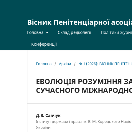
Вісник Пенітенціарної асоці
Головна
Склад редколегії
Політики журн
Конференції
Головна
/
Архіви
/
№ 1 (2026): ВІСНИК ПЕНІТЕ
ЕВОЛЮЦІЯ РОЗУМІННЯ ЗА
СУЧАСНОГО МІЖНАРОДНО
Д.В. Савчук
Інститут держави і права ім. В. М. Корецького Наці
України