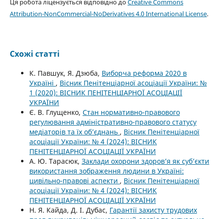
Ця робота ліцензується відповідно до
Creative Commons
Attribution-NonCommercial-NoDerivatives 4.0 International License
.
Схожі статті
К. Павшук, Я. Дзюба,
Виборча реформа 2020 в
Україні
,
Вісник Пенітенціарної асоціації України: №
1 (2020): ВІСНИК ПЕНІТЕНЦІАРНОЇ АСОЦІАЦІЇ
УКРАЇНИ
Є. В. Глущенко,
Стан нормативно-правового
регулювання адміністративно-правового статусу
медіаторів та їх об’єднань
,
Вісник Пенітенціарної
асоціації України: № 4 (2024): ВІСНИК
ПЕНІТЕНЦІАРНОЇ АСОЦІАЦІЇ УКРАЇНИ
А. Ю. Тарасюк,
Заклади охорони здоров’я як суб’єкти
використання зображення людини в Україні:
цивільно-правові аспекти
,
Вісник Пенітенціарної
асоціації України: № 4 (2024): ВІСНИК
ПЕНІТЕНЦІАРНОЇ АСОЦІАЦІЇ УКРАЇНИ
Н. Я. Кайда, Д. І. Дубас,
Гарантії захисту трудових