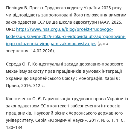
Поліщук В. Проєкт Трудового кодексу України 2025 року:
чи відповідають запропоновані його положення вимогам
законодавства ЄС? Вища школа адвокатури НААУ. 2025.
URL:
https://www.hsa.org.ua/blog/proekt-trudovogo-
kodeksu-ukrayini-2025-roku-ci-vidpovidaiut-zaproponovani-
iogo-polozennia-vimogam-zakonodavstva-jes
(дата
звернення: 14.02.2026).
Середа О. Г. Концептуальні засади державно-правового
механізму захисту прав працівників в умовах інтеграції
України до Європейського Союзу : монографія. Харків :
Право, 2016. 312 с.
Костюченко О. Є. Гармонізація трудового права України із
законодавством ЄС у контексті забезпечення інтересів
працівників. Науковий вісник Херсонського державного
університету. Серія «Юридичні науки». 2017. № 6. Т. 1. С.
130–134.