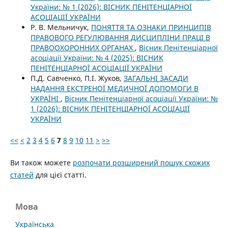
України: № 1 (2026): ВІСНИК ПЕНІТЕНЦІАРНОЇ
АСОЦІАЦІЇ УКРАЇНИ
Р. В. Мельничук,
ПОНЯТТЯ ТА ОЗНАКИ ПРИНЦИПІВ
ПРАВОВОГО РЕГУЛЮВАННЯ ДИСЦИПЛІНИ ПРАЦІ В
ПРАВООХОРОННИХ ОРГАНАХ
,
Вісник Пенітенціарної
асоціації України: № 4 (2025): ВІСНИК
ПЕНІТЕНЦІАРНОЇ АСОЦІАЦІЇ УКРАЇНИ
П.Д. Савченко, П.І. Жуков,
ЗАГАЛЬНІ ЗАСАДИ
НАДАННЯ ЕКСТРЕНОЇ МЕДИЧНОЇ ДОПОМОГИ В
УКРАЇНІ
,
Вісник Пенітенціарної асоціації України: №
1 (2026): ВІСНИК ПЕНІТЕНЦІАРНОЇ АСОЦІАЦІЇ
УКРАЇНИ
<<
<
2
3
4
5
6
7
8
9
10
11
>
>>
Ви також можете
розпочати розширений пошук схожих
статей
для цієї статті.
Мова
Українська