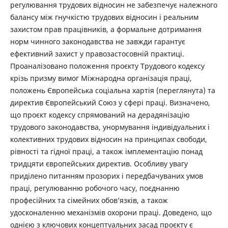
регулювання трудових відносин не забезпечує належного
балансу між гнучкістю трудових відносин і реальним
захистом прав працівників, а формальне дотримання
норм чинного законодавства не завжди гарантує
ефективний захист у правозастосовній практиці.
Проаналізовано положення проєкту Трудового кодексу
крізь призму вимог Міжнародна організація праці,
положень Європейська соціальна хартія (переглянута) та
директив Європейський Союз у сфері праці. Визначено,
що проєкт кодексу спрямований на дерадянізацію
трудового законодавства, унормування індивідуальних і
колективних трудових відносин на принципах свободи,
рівності та гідної праці, а також імплементацію понад
тридцяти європейських директив. Особливу увагу
приділено питанням прозорих і передбачуваних умов
праці, регулюванню робочого часу, поєднанню
професійних та сімейних обов’язків, а також
удосконаленню механізмів охорони праці. Доведено, що
однією з ключових концептуальних засад проєкту є