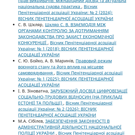
прав викривачів: міжнародний досвід та актуальна
національна судова практика
,
Вісник
Пенітенціарної асоціації України: № 2 (2024):
ВІСНИК ПЕНІТЕНЦІАРНОЇ АСОЦІАЦІЇ УКРАЇНИ
С. В. Шкляр,
Шкляр С. В. ВЗАЄМОДІЯ МІЖ
ОРГАНАМИ КОНТРОЛЮ ЗА ДОТРИМАННЯМ
ЗАКОНОДАВСТВА ПРО ЗАХИСТ ЕКОНОМІЧНОЇ
КОНКУРЕНЦІЇ
,
Вісник Пенітенціарної асоціації
України: № 1 (2018): ВІСНИК ПЕНІТЕНЦІАРНОЇ
АСОЦІАЦІЇ УКРАЇНИ
С. Ю. Бойко, А. В. Маринів,
Правовий режим
воєнного стану та його вплив на місцеве
самоврядування
,
Вісник Пенітенціарної асоціації
України: № 1 (2025): ВІСНИК ПЕНІТЕНЦІАРНОЇ
АСОЦІАЦІЇ УКРАЇНИ
І. В. Зіноватна,
ЗАРУБІЖНИЙ ДОСВІД ЦИФРОВІЗАЦІЇ
СОЦІАЛЬНО-ТРУДОВИХ ВІДНОСИН (НА ПРИКЛАДІ
ЕСТОНІЇ ТА ПОЛЬЩІ)
,
Вісник Пенітенціарної
асоціації України: № 2 (2026): ВІСНИК
ПЕНІТЕНЦІАРНОЇ АСОЦІАЦІЇ УКРАЇНИ
М.А. Сібілєв,
ЗАБЕЗПЕЧЕННЯ ЗАКОННОСТІ В
АДМІНІСТРАТИВНІЙ ДІЯЛЬНОСТІ НАЦІОНАЛЬНОЇ
ПОЛІЦІЇ УКРАЇНИ
,
Вісник Пенітенціарної асоціації