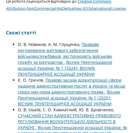
Ця робота ліцензується відповідно до
Creative Commons
Attribution-NonCommercial-NoDerivatives 4.0 International License
.
Схожі статті
О. В. Новиков, А. М. Глущенко,
Правове
регулювання житлового забезпечення
військовослужбовців, які проходять військову
службу за контрактом
,
Вісник Пенітенціарної
асоціації України: № 1 (2024): ВІСНИК
ПЕНІТЕНЦІАРНОЇ АСОЦІАЦІЇ УКРАЇНИ
Є. О. Грачов,
Правові засади діджиталізації сфери
надання адміністративних послуг в Україні та місце
серед них норм адміністративного права
,
Вісник
Пенітенціарної асоціації України: № 1 (2025):
ВІСНИК ПЕНІТЕНЦІАРНОЇ АСОЦІАЦІЇ УКРАЇНИ
О. В. Ільків, С. О. Комнатний, Ю. В. Бровченко,
СУЧАСНИЙ СТАН АДМІНІСТРАТИВНО-ПРАВОВОГО
РЕГУЛЮВАННЯ ВОЛОНТЕРСЬКОЇ ДІЯЛЬНОСТІ В
УКРАЇНІ
,
Вісник Пенітенціарної асоціації України: №