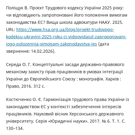
Поліщук В. Проєкт Трудового кодексу України 2025 року:
чи відповідають запропоновані його положення вимогам
законодавства ЄС? Вища школа адвокатури НААУ. 2025.
URL:
https://www.hsa.org.ua/blog/proekt-trudovogo-
kodeksu-ukrayini-2025-roku-ci-vidpovidaiut-zaproponovani-
iogo-polozennia-vimogam-zakonodavstva-jes
(дата
звернення: 14.02.2026).
Середа О. Г. Концептуальні засади державно-правового
механізму захисту прав працівників в умовах інтеграції
України до Європейського Союзу : монографія. Харків :
Право, 2016. 312 с.
Костюченко О. Є. Гармонізація трудового права України із
законодавством ЄС у контексті забезпечення інтересів
працівників. Науковий вісник Херсонського державного
університету. Серія «Юридичні науки». 2017. № 6. Т. 1. С.
130–134.