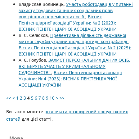
Владислав Волинець,
Участь роботодавців у питанні
захисту трудових та інших соціальних прав
внутрішньо переміщених осіб
,
Вісник
Пенітенціарної асоціації України: № 2 (2023):
ВІСНИК ПЕНІТЕНЦІАРНОЇ АСОЦІАЦІЇ УКРАЇНИ
В. С. Селюков,
Превентивна діяльність державної
митної служби україни щодо протидії контрабанді
,
Вісник Пенітенціарної асоціації України: № 2 (2025):
ВІСНИК ПЕНІТЕНЦІАРНОЇ АСОЦІАЦІЇ УКРАЇНИ
А. Є. Голубов,
ЗАХИСТ ПЕРСОНАЛЬНИХ ДАНИХ ОСІБ,
ЯКІ БЕРУТЬ УЧАСТЬ У КРИМІНАЛЬНОМУ
СУДОЧИНСТВІ
,
Вісник Пенітенціарної асоціації
України: № 4 (2025): ВІСНИК ПЕНІТЕНЦІАРНОЇ
АСОЦІАЦІЇ УКРАЇНИ
<<
<
1
2
3
4
5
6
7
8
9
10
>
>>
Ви також можете
розпочати розширений пошук схожих
статей
для цієї статті.
Мова