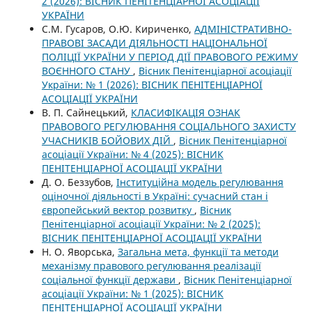
2 (2026): ВІСНИК ПЕНІТЕНЦІАРНОЇ АСОЦІАЦІЇ
УКРАЇНИ
С.М. Гусаров, О.Ю. Кириченко,
АДМІНІСТРАТИВНО-
ПРАВОВІ ЗАСАДИ ДІЯЛЬНОСТІ НАЦІОНАЛЬНОЇ
ПОЛІЦІЇ УКРАЇНИ У ПЕРІОД ДІЇ ПРАВОВОГО РЕЖИМУ
ВОЄННОГО СТАНУ
,
Вісник Пенітенціарної асоціації
України: № 1 (2026): ВІСНИК ПЕНІТЕНЦІАРНОЇ
АСОЦІАЦІЇ УКРАЇНИ
В. П. Сайнецький,
КЛАСИФІКАЦІЯ ОЗНАК
ПРАВОВОГО РЕГУЛЮВАННЯ СОЦІАЛЬНОГО ЗАХИСТУ
УЧАСНИКІВ БОЙОВИХ ДІЙ
,
Вісник Пенітенціарної
асоціації України: № 4 (2025): ВІСНИК
ПЕНІТЕНЦІАРНОЇ АСОЦІАЦІЇ УКРАЇНИ
Д. О. Беззубов,
Інституційна модель регулювання
оціночної діяльності в Україні: сучасний стан і
європейський вектор розвитку
,
Вісник
Пенітенціарної асоціації України: № 2 (2025):
ВІСНИК ПЕНІТЕНЦІАРНОЇ АСОЦІАЦІЇ УКРАЇНИ
Н. О. Яворська,
Загальна мета, функції та методи
механізму правового регулювання реалізації
соціальної функції держави
,
Вісник Пенітенціарної
асоціації України: № 1 (2025): ВІСНИК
ПЕНІТЕНЦІАРНОЇ АСОЦІАЦІЇ УКРАЇНИ