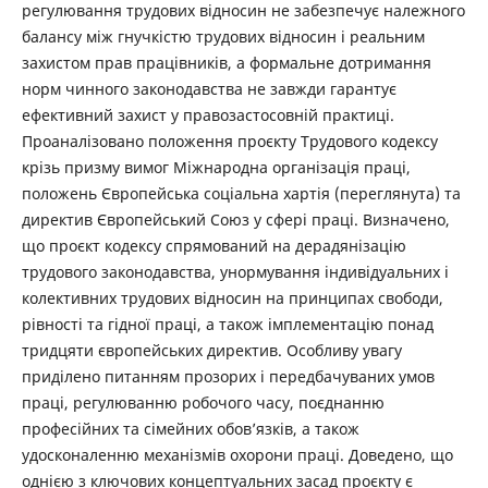
регулювання трудових відносин не забезпечує належного
балансу між гнучкістю трудових відносин і реальним
захистом прав працівників, а формальне дотримання
норм чинного законодавства не завжди гарантує
ефективний захист у правозастосовній практиці.
Проаналізовано положення проєкту Трудового кодексу
крізь призму вимог Міжнародна організація праці,
положень Європейська соціальна хартія (переглянута) та
директив Європейський Союз у сфері праці. Визначено,
що проєкт кодексу спрямований на дерадянізацію
трудового законодавства, унормування індивідуальних і
колективних трудових відносин на принципах свободи,
рівності та гідної праці, а також імплементацію понад
тридцяти європейських директив. Особливу увагу
приділено питанням прозорих і передбачуваних умов
праці, регулюванню робочого часу, поєднанню
професійних та сімейних обов’язків, а також
удосконаленню механізмів охорони праці. Доведено, що
однією з ключових концептуальних засад проєкту є