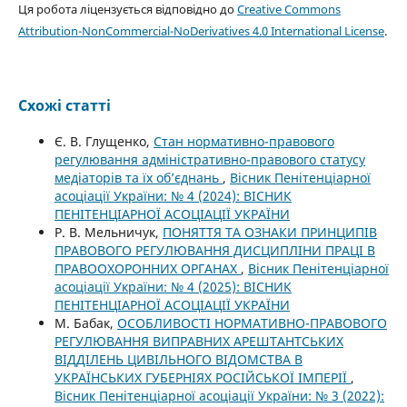
Ця робота ліцензується відповідно до
Creative Commons
Attribution-NonCommercial-NoDerivatives 4.0 International License
.
Схожі статті
Є. В. Глущенко,
Стан нормативно-правового
регулювання адміністративно-правового статусу
медіаторів та їх об’єднань
,
Вісник Пенітенціарної
асоціації України: № 4 (2024): ВІСНИК
ПЕНІТЕНЦІАРНОЇ АСОЦІАЦІЇ УКРАЇНИ
Р. В. Мельничук,
ПОНЯТТЯ ТА ОЗНАКИ ПРИНЦИПІВ
ПРАВОВОГО РЕГУЛЮВАННЯ ДИСЦИПЛІНИ ПРАЦІ В
ПРАВООХОРОННИХ ОРГАНАХ
,
Вісник Пенітенціарної
асоціації України: № 4 (2025): ВІСНИК
ПЕНІТЕНЦІАРНОЇ АСОЦІАЦІЇ УКРАЇНИ
М. Бабак,
ОСОБЛИВОСТІ НОРМАТИВНО-ПРАВОВОГО
РЕГУЛЮВАННЯ ВИПРАВНИХ АРЕШТАНТСЬКИХ
ВІДДІЛЕНЬ ЦИВІЛЬНОГО ВІДОМСТВА В
УКРАЇНСЬКИХ ГУБЕРНІЯХ РОСІЙСЬКОЇ ІМПЕРІЇ
,
Вісник Пенітенціарної асоціації України: № 3 (2022):