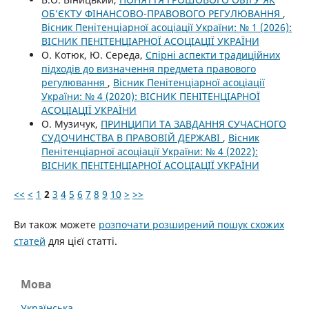
ОБ’ЄКТУ ФІНАНСОВО-ПРАВОВОГО РЕГУЛЮВАННЯ
,
Вісник Пенітенціарної асоціації України: № 1 (2026):
ВІСНИК ПЕНІТЕНЦІАРНОЇ АСОЦІАЦІЇ УКРАЇНИ
О. Котюк, Ю. Середа,
Спірні аспекти традиційних
підходів до визначення предмета правового
регулювання
,
Вісник Пенітенціарної асоціації
України: № 4 (2020): ВІСНИК ПЕНІТЕНЦІАРНОЇ
АСОЦІАЦІЇ УКРАЇНИ
О. Музичук,
ПРИНЦИПИ ТА ЗАВДАННЯ СУЧАСНОГО
СУДОЧИНСТВА В ПРАВОВІЙ ДЕРЖАВІ
,
Вісник
Пенітенціарної асоціації України: № 4 (2022):
ВІСНИК ПЕНІТЕНЦІАРНОЇ АСОЦІАЦІЇ УКРАЇНИ
<<
<
1
2
3
4
5
6
7
8
9
10
>
>>
Ви також можете
розпочати розширений пошук схожих
статей
для цієї статті.
Мова
Українська