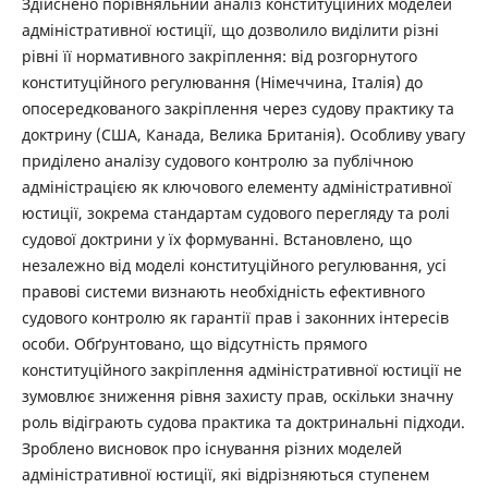
Здійснено порівняльний аналіз конституційних моделей
адміністративної юстиції, що дозволило виділити різні
рівні її нормативного закріплення: від розгорнутого
конституційного регулювання (Німеччина, Італія) до
опосередкованого закріплення через судову практику та
доктрину (США, Канада, Велика Британія). Особливу увагу
приділено аналізу судового контролю за публічною
адміністрацією як ключового елементу адміністративної
юстиції, зокрема стандартам судового перегляду та ролі
судової доктрини у їх формуванні. Встановлено, що
незалежно від моделі конституційного регулювання, усі
правові системи визнають необхідність ефективного
судового контролю як гарантії прав і законних інтересів
особи. Обґрунтовано, що відсутність прямого
конституційного закріплення адміністративної юстиції не
зумовлює зниження рівня захисту прав, оскільки значну
роль відіграють судова практика та доктринальні підходи.
Зроблено висновок про існування різних моделей
адміністративної юстиції, які відрізняються ступенем