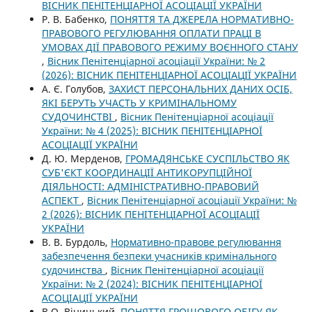
ВІСНИК ПЕНІТЕНЦІАРНОЇ АСОЦІАЦІЇ УКРАЇНИ
Р. В. Бабенко,
ПОНЯТТЯ ТА ДЖЕРЕЛА НОРМАТИВНО-
ПРАВОВОГО РЕГУЛЮВАННЯ ОПЛАТИ ПРАЦІ В
УМОВАХ ДІЇ ПРАВОВОГО РЕЖИМУ ВОЄННОГО СТАНУ
,
Вісник Пенітенціарної асоціації України: № 2
(2026): ВІСНИК ПЕНІТЕНЦІАРНОЇ АСОЦІАЦІЇ УКРАЇНИ
А. Є. Голубов,
ЗАХИСТ ПЕРСОНАЛЬНИХ ДАНИХ ОСІБ,
ЯКІ БЕРУТЬ УЧАСТЬ У КРИМІНАЛЬНОМУ
СУДОЧИНСТВІ
,
Вісник Пенітенціарної асоціації
України: № 4 (2025): ВІСНИК ПЕНІТЕНЦІАРНОЇ
АСОЦІАЦІЇ УКРАЇНИ
Д. Ю. Мерденов,
ГРОМАДЯНСЬКЕ СУСПІЛЬСТВО ЯК
СУБ'ЄКТ КООРДИНАЦІЇ АНТИКОРУПЦІЙНОЇ
ДІЯЛЬНОСТІ: АДМІНІСТРАТИВНО-ПРАВОВИЙ
АСПЕКТ
,
Вісник Пенітенціарної асоціації України: №
2 (2026): ВІСНИК ПЕНІТЕНЦІАРНОЇ АСОЦІАЦІЇ
УКРАЇНИ
В. В. Бурдоль,
Нормативно-правове регулювання
забезпечення безпеки учасників кримінального
судочинства
,
Вісник Пенітенціарної асоціації
України: № 2 (2024): ВІСНИК ПЕНІТЕНЦІАРНОЇ
АСОЦІАЦІЇ УКРАЇНИ
В.О. Віницький,
ПОНЯТТЯ ГРОШОВОГО ОБІГУ ЯК