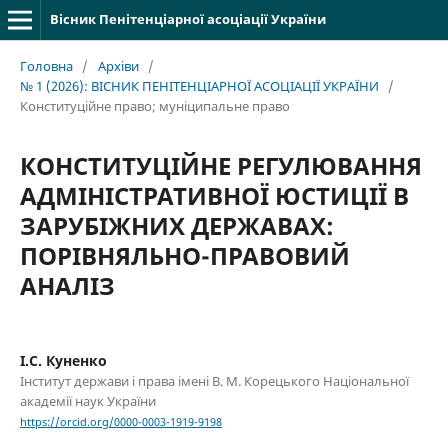
Вісник Пенітенціарної асоціації України
Головна
/
Архіви
/
№ 1 (2026): ВІСНИК ПЕНІТЕНЦІАРНОЇ АСОЦІАЦІЇ УКРАЇНИ
/
Конституційне правo; муніципальне право
КОНСТИТУЦІЙНЕ РЕГУЛЮВАННЯ
АДМІНІСТРАТИВНОЇ ЮСТИЦІЇ В
ЗАРУБІЖНИХ ДЕРЖАВАХ:
ПОРІВНЯЛЬНО-ПРАВОВИЙ
АНАЛІЗ
І.С. Куненко
Інститут держави і права імені В. М. Корецького Національної
академії наук України
https://orcid.org/0000-0003-1919-9198