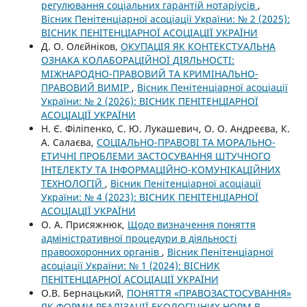
регулювання соціальних гарантій нотаріусів
,
Вісник Пенітенціарної асоціації України: № 2 (2025):
ВІСНИК ПЕНІТЕНЦІАРНОЇ АСОЦІАЦІЇ УКРАЇНИ
Д. О. Олєйніков,
ОКУПАЦІЯ ЯК КОНТЕКСТУАЛЬНА
ОЗНАКА КОЛАБОРАЦІЙНОЇ ДІЯЛЬНОСТІ:
МІЖНАРОДНО-ПРАВОВИЙ ТА КРИМІНАЛЬНО-
ПРАВОВИЙ ВИМІР
,
Вісник Пенітенціарної асоціації
України: № 2 (2026): ВІСНИК ПЕНІТЕНЦІАРНОЇ
АСОЦІАЦІЇ УКРАЇНИ
Н. Є. Філіпенко, С. Ю. Лукашевич, О. О. Андреєва, К.
А. Салаєва,
СОЦІАЛЬНО-ПРАВОВІ ТА МОРАЛЬНО-
ЕТИЧНІ ПРОБЛЕМИ ЗАСТОСУВАННЯ ШТУЧНОГО
ІНТЕЛЕКТУ ТА ІНФОРМАЦІЙНО-КОМУНІКАЦІЙНИХ
ТЕХНОЛОГІЙ
,
Вісник Пенітенціарної асоціації
України: № 4 (2023): ВІСНИК ПЕНІТЕНЦІАРНОЇ
АСОЦІАЦІЇ УКРАЇНИ
О. А. Присяжнюк,
Щодо визначення поняття
адміністративної процедури в діяльності
правоохоронних органів
,
Вісник Пенітенціарної
асоціації України: № 1 (2024): ВІСНИК
ПЕНІТЕНЦІАРНОЇ АСОЦІАЦІЇ УКРАЇНИ
О.В. Бернацький,
ПОНЯТТЯ «ПРАВОЗАСТОСУВАННЯ»
ЯК ФОРМИ РЕАЛІЗАЦІЇ ЕКОЛОГІЧНИХ НОРМ В