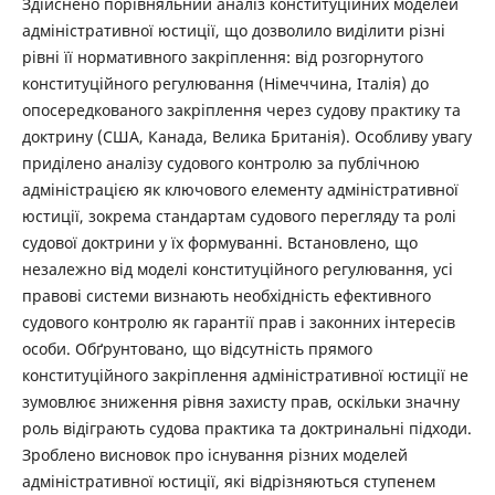
Здійснено порівняльний аналіз конституційних моделей
адміністративної юстиції, що дозволило виділити різні
рівні її нормативного закріплення: від розгорнутого
конституційного регулювання (Німеччина, Італія) до
опосередкованого закріплення через судову практику та
доктрину (США, Канада, Велика Британія). Особливу увагу
приділено аналізу судового контролю за публічною
адміністрацією як ключового елементу адміністративної
юстиції, зокрема стандартам судового перегляду та ролі
судової доктрини у їх формуванні. Встановлено, що
незалежно від моделі конституційного регулювання, усі
правові системи визнають необхідність ефективного
судового контролю як гарантії прав і законних інтересів
особи. Обґрунтовано, що відсутність прямого
конституційного закріплення адміністративної юстиції не
зумовлює зниження рівня захисту прав, оскільки значну
роль відіграють судова практика та доктринальні підходи.
Зроблено висновок про існування різних моделей
адміністративної юстиції, які відрізняються ступенем