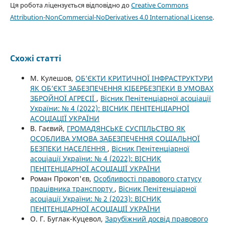
Ця робота ліцензується відповідно до
Creative Commons
Attribution-NonCommercial-NoDerivatives 4.0 International License
.
Схожі статті
М. Кулешов,
ОБ’ЄКТИ КРИТИЧНОЇ ІНФРАСТРУКТУРИ
ЯК ОБ’ЄКТ ЗАБЕЗПЕЧЕННЯ КІБЕРБЕЗПЕКИ В УМОВАХ
ЗБРОЙНОЇ АГРЕСІЇ
,
Вісник Пенітенціарної асоціації
України: № 4 (2022): ВІСНИК ПЕНІТЕНЦІАРНОЇ
АСОЦІАЦІЇ УКРАЇНИ
В. Гаєвий,
ГРОМАДЯНСЬКЕ СУСПІЛЬСТВО ЯК
ОСОБЛИВА УМОВА ЗАБЕЗПЕЧЕННЯ СОЦІАЛЬНОЇ
БЕЗПЕКИ НАСЕЛЕННЯ
,
Вісник Пенітенціарної
асоціації України: № 4 (2022): ВІСНИК
ПЕНІТЕНЦІАРНОЇ АСОЦІАЦІЇ УКРАЇНИ
Роман Прокоп'єв,
Особливості правового статусу
працівника транспорту
,
Вісник Пенітенціарної
асоціації України: № 2 (2023): ВІСНИК
ПЕНІТЕНЦІАРНОЇ АСОЦІАЦІЇ УКРАЇНИ
О. Г. Буглак-Куцевол,
Зарубіжний досвід правового