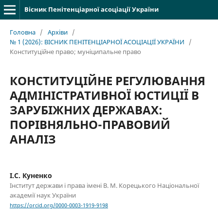
Вісник Пенітенціарної асоціації України
Головна
/
Архіви
/
№ 1 (2026): ВІСНИК ПЕНІТЕНЦІАРНОЇ АСОЦІАЦІЇ УКРАЇНИ
/
Конституційне правo; муніципальне право
КОНСТИТУЦІЙНЕ РЕГУЛЮВАННЯ
АДМІНІСТРАТИВНОЇ ЮСТИЦІЇ В
ЗАРУБІЖНИХ ДЕРЖАВАХ:
ПОРІВНЯЛЬНО-ПРАВОВИЙ
АНАЛІЗ
І.С. Куненко
Інститут держави і права імені В. М. Корецького Національної
академії наук України
https://orcid.org/0000-0003-1919-9198