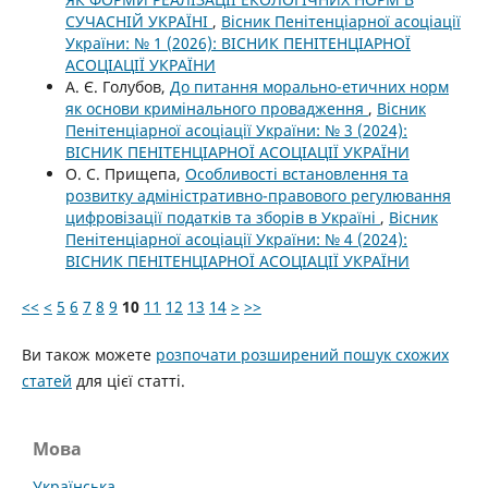
СУЧАСНІЙ УКРАЇНІ
,
Вісник Пенітенціарної асоціації
України: № 1 (2026): ВІСНИК ПЕНІТЕНЦІАРНОЇ
АСОЦІАЦІЇ УКРАЇНИ
А. Є. Голубов,
До питання морально-етичних норм
як основи кримінального провадження
,
Вісник
Пенітенціарної асоціації України: № 3 (2024):
ВІСНИК ПЕНІТЕНЦІАРНОЇ АСОЦІАЦІЇ УКРАЇНИ
О. С. Прищепа,
Особливості встановлення та
розвитку адміністративно-правового регулювання
цифровізації податків та зборів в Україні
,
Вісник
Пенітенціарної асоціації України: № 4 (2024):
ВІСНИК ПЕНІТЕНЦІАРНОЇ АСОЦІАЦІЇ УКРАЇНИ
<<
<
5
6
7
8
9
10
11
12
13
14
>
>>
Ви також можете
розпочати розширений пошук схожих
статей
для цієї статті.
Мова
Українська