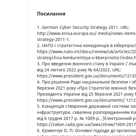
Посилання
1. German Cyber Security Strategy 2011. URL:
http://www.enisa.europa.eu/ media/news-items
strategy-2011-1.
2. НАТО і стратегічна конкуренція в кіберпрост
https://www.nato.int/docu/review/uk/articles/2
strategchna-konkurentsya-v-kberprostor/index.h
3. Про введення воєнного стану в Україні / У
від 24 лютого 2022 року № 64/2022. URL:
https://www.president.gov.ua/documents/1212
4. Про рішення Ради національної безпеки і о
березня 2021 року «Про Стратегію воєнної без
Президента України від 25 березня 2021 року 
https://www.president.gov.ua/documents/ 1212
5. Концепція створення державної системи за
інфраструктури, схвалена розпорядженням Каб
від 6 грудня 2017 р. № 1009-р., [Електронний р
https://zakon.rada.gov.ua/laws/show/1009-2017
6. Єрменчук О. П. Основні підходи до організа