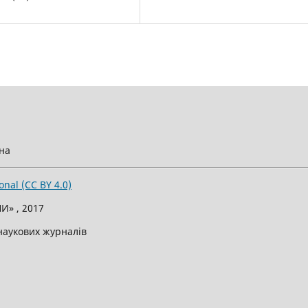
їна
onal (CC BY 4.0)
И» , 2017
 наукових журналів