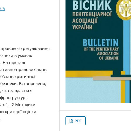
.05
-правового регулювання
безпеки в умовах
. На підставі
мативно-правових актів
б’єктів критичної
рбезпеки. Встановлено,
 яка завдається
фраструктурі,
ах 1 і 2 Методики
ри критерії оцінки
.
PDF