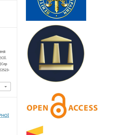
ННЯ
СІЇ.
 (Сер
5/2523-
РНОЇ