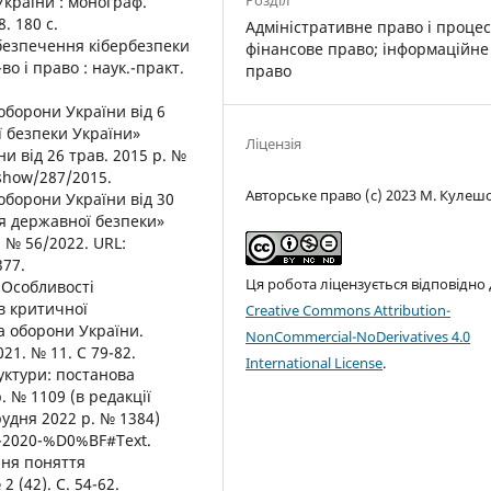
Розділ
України : монограф.
. 180 с.
Адміністративне право і процес
безпечення кібербезпеки
фінансове право; інформаційне
во і право : наук.-практ.
право
оборони України від 6
ї безпеки України»
Ліцензія
и від 26 трав. 2015 р. №
/show/287/2015.
Авторське право (c) 2023 М. Кулеш
оборони України від 30
я державної безпеки»
 № 56/2022. URL:
377.
Ця робота ліцензується відповідно
. Особливості
в критичної
Creative Commons Attribution-
а оборони України.
NonCommercial-NoDerivatives 4.0
1. № 11. С 79-82.
International License
.
уктури: постанова
. № 1109 (в редакції
рудня 2022 р. № 1384)
9-2020-%D0%BF#Text.
ння поняття
 (42). С. 54-62.