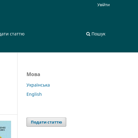
Увійти
дати статтю
Пошук
Мова
Українська
English
Подати статтю