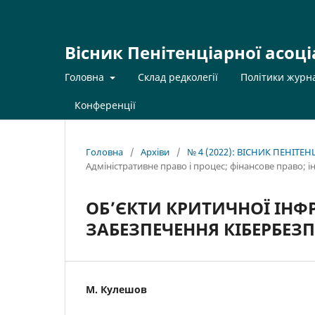
Вісник Пенітенціарної асоці
Головна
Склад редколегії
Політики журн
Конференції
Головна
/
Архіви
/
№ 4 (2022): ВІСНИК ПЕНІТЕ
Адміністративне право і процес; фінансове право; 
ОБ’ЄКТИ КРИТИЧНОЇ ІНФР
ЗАБЕЗПЕЧЕННЯ КІБЕРБЕЗП
М. Кулешов