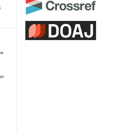
;
ов
 до