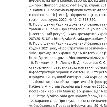
інфра-структури в країнах Європи: досвід для 
Дніпро : Дніпроп. держ. ун-т внутр. справ, 2018
7. Кавин С. Нормативно-правові механізми за
в країнах Балтії [Текст]/ Підприємництво, госп-
госп.-прав. журн. 2020. № 12. С. 315-320.
8. Про рішення Ради національної безпеки та 
травня 2015 року «Про Стратегію національно
[Електронний ресурс] : Указ Президента Україн
287/2015. URL: http://zakon5.rada.gov.ua/laws
9. Про рішення Ради національної безпеки та 
грудня 2021 року «Про Стратегію забезпеченн
Указ Президента України від 16 лютого 2022 р.
https://president.gov.ua/documents/562022-41
10. Ганкевич К. Б., Левчук В. Д., Корольов С. С
становлення правових засад існування об’єкті
інфраструктури України в системі Міністерств
Юридичний науковий електронний журнал. 202
11. Деякі питання об’єктів критичної інфрастр
Кабінету Міністрів України від 9 жовтня 2020 р
постанови Кабінету Міністрів України від 16 г
URL: https://zakon.rada.gov.ua/laws/show/110
12. Баранов О. А. Про тлумачення та визначе
«кібербезпека». Правова інформатика. 2014. № 2