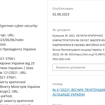
Опубліковано
02.08.2023
/german-cyber-security-
Як цитувати
орі. URL:
Кулешов, М. 2023. ОБ’ЄКТИ КРИТИЧНОЇ
023/06/06/nato-
ІНФРАСТРУКТУРИ ЯК ОБ’ЄКТ ЗАБЕЗПЕЧЕ
tml.
КІБЕРБЕЗПЕКИ В УМОВАХ ЗБРОЙНОЇ АГРЕ
каз Президента України
Вісник Пенітенціарної асоціації України
. 4
2023), 50–58. DOI:https://doi.org/10.3401
021-37661.
4552.2022.4.05.
борони України від 25
Формати цитування
пеки України» / Указ
№ 121/2021. URL:
021-37661.
хисту критичної
Номер
інету Міністрів України
№ 4 (2022): ВІСНИК ПЕНІТЕНЦІА
есурс]. URL:
АСОЦІАЦІЇ УКРАЇНИ
-р#Text.
ції захисту критичної