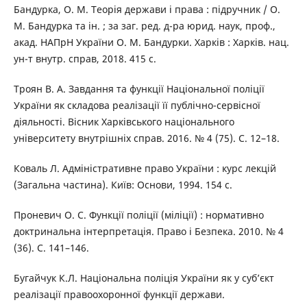
Бандурка, О. М. Теорія держави і права : підручник / О.
М. Бандурка та ін. ; за заг. ред. д-ра юрид. наук, проф.,
акад. НАПрН України О. М. Бандурки. Харків : Харків. нац.
ун-т внутр. справ, 2018. 415 с.
Троян В. А. Завдання та функції Національної поліції
України як складова реалізації її публічно-сервісної
діяльності. Вісник Харківського національного
університету внутрішніх справ. 2016. № 4 (75). С. 12–18.
Коваль Л. Адміністративне право України : курс лекцій
(Загальна частина). Київ: Основи, 1994. 154 с.
Проневич О. С. Функції поліції (міліції) : нормативно
доктринальна інтерпретація. Право і Безпека. 2010. № 4
(36). С. 141–146.
Бугайчук К.Л. Національна поліція України як у суб’єкт
реалізації правоохоронної функції держави.