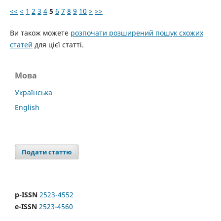
<<
<
1
2
3
4
5
6
7
8
9
10
>
>>
Ви також можете
розпочати розширений пошук схожих
статей
для цієї статті.
Мова
Українська
English
Подати статтю
p-ISSN
2523-4552
e-ISSN
2523-4560