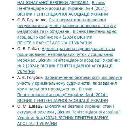
НАЦІОНАЛЬНОЇ БЕЗПЕКИ ДЕРЖАВИ
,
Вісник
Пенітенціарної асоціації України: № 4 (2021):
ВІСНИК ПЕНІТЕНЦІАРНОЇ АСОЦІАЦІЇ УКРАЇНИ
Є. В. Глущенко,
Стан нормативно-правового
регулювання адміністративно-правового статусу
медіаторів та їх об’єднань
,
Вісник Пенітенціарної
асоціації України: № 4 (2024): ВІСНИК
ПЕНІТЕНЦІАРНОЇ АСОЦІАЦІЇ УКРАЇНИ
О. В. Пабат,
Адміністративна відповідальність за
поширювання неправдивих чуток у соціальних
мережах
,
Вісник Пенітенціарної асоціації України:
№ 2 (2024): ВІСНИК ПЕНІТЕНЦІАРНОЇ АСОЦІАЦІЇ
УКРАЇНИ
А. Є. Голубов,
Забезпечення безпеки осіб, які беруть
участь у кримінальному судочинстві, як завдання
кримінального провадження
,
Вісник
Пенітенціарної асоціації України: № 4 (2024):
ВІСНИК ПЕНІТЕНЦІАРНОЇ АСОЦІАЦІЇ УКРАЇНИ
О. М. Швець,
Екологічна безпека України: стан і
актуальні виклики
,
Вісник Пенітенціарної асоціації
України: № 4 (2024): ВІСНИК ПЕНІТЕНЦІАРНОЇ
АСОЦІАЦІЇ УКРАЇНИ