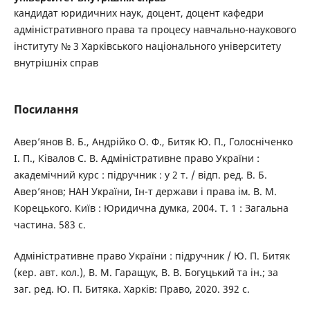
кандидат юридичних наук, доцент, доцент кафедри
адміністративного права та процесу навчально-наукового
інституту № 3 Харківського національного університету
внутрішніх справ
Посилання
Авер’янов В. Б., Андрійко О. Ф., Битяк Ю. П., Голосніченко
І. П., Ківалов С. В. Адміністративне право України :
академічний курс : підручник : у 2 т. / відп. ред. В. Б.
Авер’янов; НАН України, Ін-т держави і права ім. В. М.
Корецького. Київ : Юридична думка, 2004. Т. 1 : Загальна
частина. 583 с.
Адміністративне право України : підручник / Ю. П. Битяк
(кер. авт. кол.), В. М. Гаращук, В. В. Богуцький та ін.; за
заг. ред. Ю. П. Битяка. Харків: Право, 2020. 392 с.