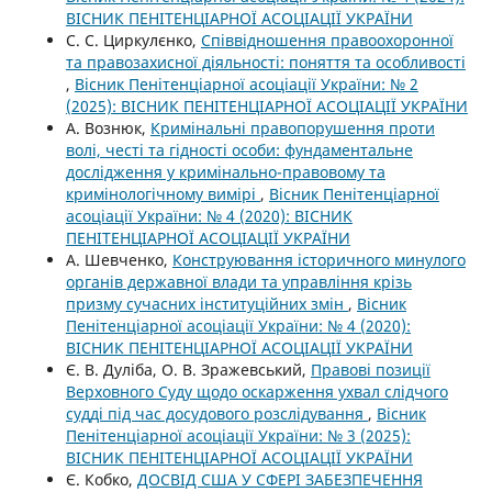
ВІСНИК ПЕНІТЕНЦІАРНОЇ АСОЦІАЦІЇ УКРАЇНИ
С. С. Циркулєнко,
Співвідношення правоохоронної
та правозахисної діяльності: поняття та особливості
,
Вісник Пенітенціарної асоціації України: № 2
(2025): ВІСНИК ПЕНІТЕНЦІАРНОЇ АСОЦІАЦІЇ УКРАЇНИ
А. Вознюк,
Кримінальні правопорушення проти
волі, честі та гідності особи: фундаментальне
дослідження у кримінально-правовому та
кримінологічному вимірі
,
Вісник Пенітенціарної
асоціації України: № 4 (2020): ВІСНИК
ПЕНІТЕНЦІАРНОЇ АСОЦІАЦІЇ УКРАЇНИ
А. Шевченко,
Конструювання історичного минулого
органів державної влади та управління крізь
призму сучасних інституційних змін
,
Вісник
Пенітенціарної асоціації України: № 4 (2020):
ВІСНИК ПЕНІТЕНЦІАРНОЇ АСОЦІАЦІЇ УКРАЇНИ
Є. В. Дуліба, О. В. Зражевський,
Правові позиції
Верховного Суду щодо оскарження ухвал слідчого
судді під час досудового розслідування
,
Вісник
Пенітенціарної асоціації України: № 3 (2025):
ВІСНИК ПЕНІТЕНЦІАРНОЇ АСОЦІАЦІЇ УКРАЇНИ
Є. Кобко,
ДОСВІД США У СФЕРІ ЗАБЕЗПЕЧЕННЯ