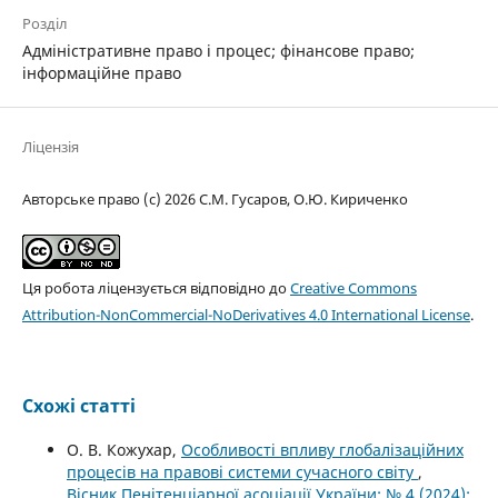
Розділ
Адміністративне право і процес; фінансове право;
інформаційне право
Ліцензія
Авторське право (c) 2026 С.М. Гусаров, О.Ю. Кириченко
Ця робота ліцензується відповідно до
Creative Commons
Attribution-NonCommercial-NoDerivatives 4.0 International License
.
Схожі статті
О. В. Кожухар,
Особливості впливу глобалізаційних
процесів на правові системи сучасного світу
,
Вісник Пенітенціарної асоціації України: № 4 (2024):