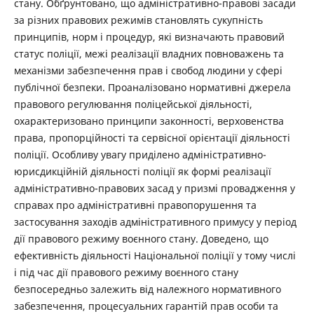
стану. Обґрунтовано, що адміністративно-правові засади
за різних правових режимів становлять сукупність
принципів, норм і процедур, які визначають правовий
статус поліції, межі реалізації владних повноважень та
механізми забезпечення прав і свобод людини у сфері
публічної безпеки. Проаналізовано нормативні джерела
правового регулювання поліцейської діяльності,
охарактеризовано принципи законності, верховенства
права, пропорційності та сервісної орієнтації діяльності
поліції. Особливу увагу приділено адміністративно-
юрисдикційній діяльності поліції як формі реалізації
адміністративно-правових засад у призмі провадження у
справах про адміністративні правопорушення та
застосування заходів адміністративного примусу у період
дії правового режиму воєнного стану. Доведено, що
ефективність діяльності Національної поліції у тому числі
і під час дії правового режиму воєнного стану
безпосередньо залежить від належного нормативного
забезпечення, процесуальних гарантій прав особи та