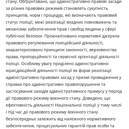
стану. Обґрунтовано, що адміністративно-правові засади
за різних правових режимів становлять сукупність
принципів, норм і процедур, які визначають правовий
статус поліції, межі реалізації владних повноважень та
механізми забезпечення прав і свобод людини у сфері
публічної безпеки. Проаналізовано нормативні джерела
правового регулювання поліцейської діяльності,
охарактеризовано принципи законності, верховенства
права, пропорційності та сервісної орієнтації діяльності
поліції. Особливу увагу приділено адміністративно-
юрисдикційній діяльності поліції як формі реалізації
адміністративно-правових засад у призмі провадження у
справах про адміністративні правопорушення та
застосування заходів адміністративного примусу у період
дії правового режиму воєнного стану. Доведено, що
ефективність діяльності Національної поліції у тому числі
і під час дії правового режиму воєнного стану
безпосередньо залежить від належного нормативного
забезпечення, процесуальних гарантій прав особи та