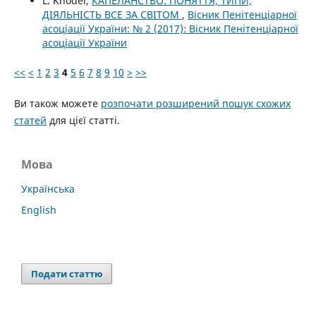
L. Knodel,
КАПЕЛАНСТВО: ПОНЯТТЯ, ТИПИ,
ДІЯЛЬНІСТЬ ВСЕ ЗА СВІТОМ
,
Вісник Пенітенціарної
асоціації України: № 2 (2017): Вісник Пенітенціарної
асоціації України
<<
<
1
2
3
4
5
6
7
8
9
10
>
>>
Ви також можете
розпочати розширений пошук схожих
статей
для цієї статті.
Мова
Українська
English
Подати статтю