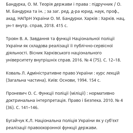
Бандурка, О. М. Теорія держави і права : підручник / О.
М. Бандурка та ін. ; за заг. ред. д-ра юрид. наук, проф.,
акад. НАПрН України О. М. Бандурки. Харків : Харків. нац.
ун-т внутр. справ, 2018. 415 с.
Троян В. А. Завдання та функції Національної поліції
України як складова реалізації її публічно-сервісної
діяльності. Вісник Харківського національного
університету внутрішніх справ. 2016. № 4 (75). С. 12–18.
Коваль Л. Адміністративне право України : курс лекцій
(Загальна частина). Київ: Основи, 1994. 154 с.
Проневич О. С. Функції поліції (міліції) : нормативно
доктринальна інтерпретація. Право і Безпека. 2010. № 4
(36). С. 141–146.
Бугайчук К.Л. Національна поліція України як у суб’єкт
реалізації правоохоронної функції держави.