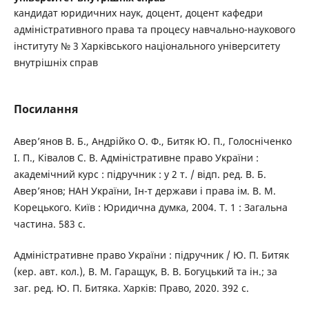
кандидат юридичних наук, доцент, доцент кафедри
адміністративного права та процесу навчально-наукового
інституту № 3 Харківського національного університету
внутрішніх справ
Посилання
Авер’янов В. Б., Андрійко О. Ф., Битяк Ю. П., Голосніченко
І. П., Ківалов С. В. Адміністративне право України :
академічний курс : підручник : у 2 т. / відп. ред. В. Б.
Авер’янов; НАН України, Ін-т держави і права ім. В. М.
Корецького. Київ : Юридична думка, 2004. Т. 1 : Загальна
частина. 583 с.
Адміністративне право України : підручник / Ю. П. Битяк
(кер. авт. кол.), В. М. Гаращук, В. В. Богуцький та ін.; за
заг. ред. Ю. П. Битяка. Харків: Право, 2020. 392 с.