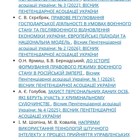
асоціації України: № 3 (2022): ВІСНИК
ПЕНІТЕНЦІАРНОЇ АСОЦІАЦІЇ УКРАЇНИ
С. В. Сєрєбряк,
ПРАВОВЕ РЕГУЛЮВАННЯ
ГОСПОДАРСЬКОЇ ДІЯЛЬНОСТІ В УМОВАХ ВОЄННОГО
СТАНУ ТА ПІСЛЯВОЄННОГО ВІДНОВЛЕННЯ
ЕКОНОМІКИ УКРАЇНИ: ЄВРОПЕЙСЬКІ ПІДХОДИ ТА
НАЦІОНАЛЬНА МОДЕЛЬ
,
Вісник Пенітенціарної
асоціації України: № 2 (2026): ВІСНИК
ПЕНІТЕНЦІАРНОЇ АСОЦІАЦІЇ УКРАЇНИ
О.Н. Ярмиш, Б.В. Бернадський,
ДО ІСТОРІЇ
ФОРМУВАННЯ ПРАВОВОГО РЕЖИМУ ВОЄННОГО
СТАНУ В РОСІЙСЬКІЙ ІМПЕРІЇ
,
Вісник
Пенітенціарної асоціації України: № 1 (2026):
ВІСНИК ПЕНІТЕНЦІАРНОЇ АСОЦІАЦІЇ УКРАЇНИ
А. Є. Голубов,
ЗАХИСТ ПЕРСОНАЛЬНИХ ДАНИХ ОСІБ,
ЯКІ БЕРУТЬ УЧАСТЬ У КРИМІНАЛЬНОМУ
СУДОЧИНСТВІ
,
Вісник Пенітенціарної асоціації
України: № 4 (2025): ВІСНИК ПЕНІТЕНЦІАРНОЇ
АСОЦІАЦІЇ УКРАЇНИ
І. М. Шопіна, М. В. Ковалів,
НАПРЯМИ
ВИКОРИСТАННЯ ТЕХНОЛОГІЙ ШТУЧНОГО
ІНТЕЛЕКТУ У ПРОЦЕСІ ПРИЙНЯТТЯ УПРАВЛІНСЬКИХ