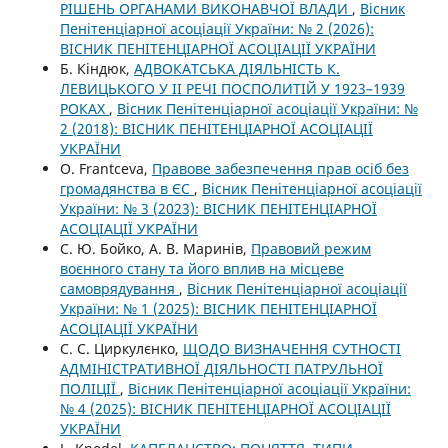
РІШЕНЬ ОРГАНАМИ ВИКОНАВЧОЇ ВЛАДИ
,
Вісник
Пенітенціарної асоціації України: № 2 (2026):
ВІСНИК ПЕНІТЕНЦІАРНОЇ АСОЦІАЦІЇ УКРАЇНИ
Б. Кіндюк,
АДВОКАТСЬКА ДІЯЛЬНІСТЬ К.
ЛЕВИЦЬКОГО У ІІ РЕЧІ ПОСПОЛИТІЙ У 1923–1939
РОКАХ
,
Вісник Пенітенціарної асоціації України: №
2 (2018): ВІСНИК ПЕНІТЕНЦІАРНОЇ АСОЦІАЦІЇ
УКРАЇНИ
O. Frantсeva,
Правове забезпечення прав осіб без
громадянства в ЄС
,
Вісник Пенітенціарної асоціації
України: № 3 (2023): ВІСНИК ПЕНІТЕНЦІАРНОЇ
АСОЦІАЦІЇ УКРАЇНИ
С. Ю. Бойко, А. В. Маринів,
Правовий режим
воєнного стану та його вплив на місцеве
самоврядування
,
Вісник Пенітенціарної асоціації
України: № 1 (2025): ВІСНИК ПЕНІТЕНЦІАРНОЇ
АСОЦІАЦІЇ УКРАЇНИ
С. С. Циркулєнко,
ЩОДО ВИЗНАЧЕННЯ СУТНОСТІ
АДМІНІСТРАТИВНОЇ ДІЯЛЬНОСТІ ПАТРУЛЬНОЇ
ПОЛІЦІЇ
,
Вісник Пенітенціарної асоціації України:
№ 4 (2025): ВІСНИК ПЕНІТЕНЦІАРНОЇ АСОЦІАЦІЇ
УКРАЇНИ