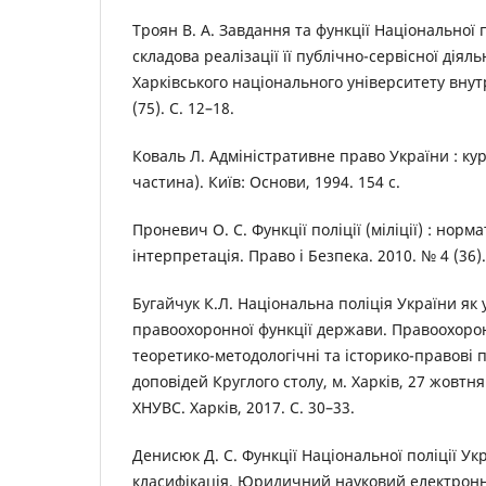
Троян В. А. Завдання та функції Національної п
складова реалізації її публічно-сервісної діяль
Харківського національного університету внут
(75). С. 12–18.
Коваль Л. Адміністративне право України : кур
частина). Київ: Основи, 1994. 154 с.
Проневич О. С. Функції поліції (міліції) : нор
інтерпретація. Право і Безпека. 2010. № 4 (36).
Бугайчук К.Л. Національна поліція України як у
правоохоронної функції держави. Правоохоро
теоретико-методологічні та історико-правові 
доповідей Круглого столу, м. Харків, 27 жовтня
ХНУВС. Харків, 2017. С. 30–33.
Денисюк Д. С. Функції Національної поліції Ук
класифікація. Юридичний науковий електронни