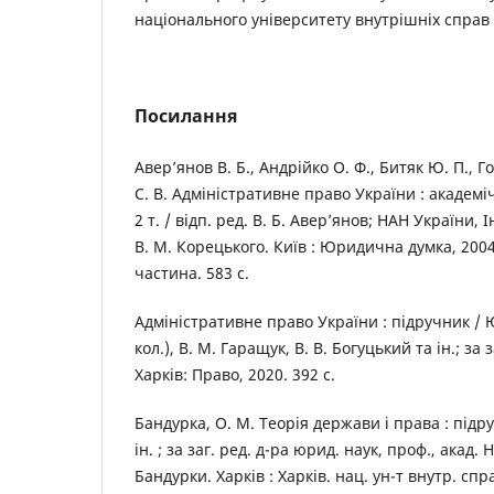
національного університету внутрішніх справ
Посилання
Авер’янов В. Б., Андрійко О. Ф., Битяк Ю. П., Го
С. В. Адміністративне право України : академіч
2 т. / відп. ред. В. Б. Авер’янов; НАН України, 
В. М. Корецького. Київ : Юридична думка, 2004.
частина. 583 с.
Адміністративне право України : підручник / Ю.
кол.), В. М. Гаращук, В. В. Богуцький та ін.; за 
Харків: Право, 2020. 392 с.
Бандурка, О. М. Теорія держави і права : підр
ін. ; за заг. ред. д-ра юрид. наук, проф., акад
Бандурки. Харків : Харків. нац. ун-т внутр. спра