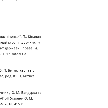
лосніченко І. П., Ківалов
ний курс : підручник : у
Ін-т держави і права ім.
 Т. 1 : Загальна
 П. Битяк (кер. авт.
заг. ред. Ю. П. Битяка.
учник / О. М. Бандурка та
. НАПрН України О. М.
в, 2018. 415 с.