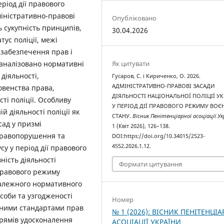
еріод дії правового
іністративно-правові
Опубліковано
 сукупність принципів,
30.04.2026
ус поліції, межі
 забезпечення прав і
Як цитувати
оаналізовано нормативні
діяльності,
Гусаров, С. і Кириченко, О. 2026.
АДМІНІСТРАТИВНО-ПРАВОВІ ЗАСАДИ
овенства права,
ДІЯЛЬНОСТІ НАЦІОНАЛЬНОЇ ПОЛІЦІЇ У
сті поліції. Особливу
У ПЕРІОД ДІЇ ПРАВОВОГО РЕЖИМУ ВО
 діяльності поліції як
СТАНУ.
Вісник Пенітенціарної асоціації Ук
сад у призмі
1 (Квіт 2026), 126–138.
правопорушення та
DOI:https://doi.org/10.34015/2523-
4552.2026.1.12.
у у період дії правового
ність діяльності
Формати цитування
ї правового режиму
належного нормативного
соби та узгодженості
Номер
йними стандартами прав
№ 1 (2026): ВІСНИК ПЕНІТЕНЦІА
рямів удосконалення
АСОЦІАЦІЇ УКРАЇНИ