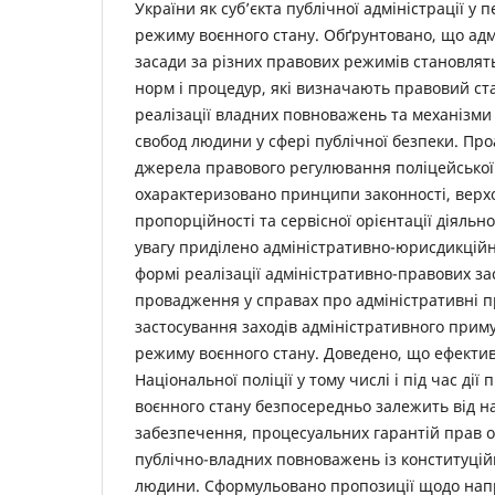
України як суб’єкта публічної адміністрації у п
режиму воєнного стану. Обґрунтовано, що адм
засади за різних правових режимів становлять
норм і процедур, які визначають правовий стат
реалізації владних повноважень та механізми
свобод людини у сфері публічної безпеки. Пр
джерела правового регулювання поліцейської 
охарактеризовано принципи законності, верх
пропорційності та сервісної орієнтації діяльно
увагу приділено адміністративно-юрисдикційній
формі реалізації адміністративно-правових за
провадження у справах про адміністративні 
застосування заходів адміністративного примус
режиму воєнного стану. Доведено, що ефектив
Національної поліції у тому числі і під час ді
воєнного стану безпосередньо залежить від 
забезпечення, процесуальних гарантій прав о
публічно-владних повноважень із конституці
людини. Сформульовано пропозиції щодо нап