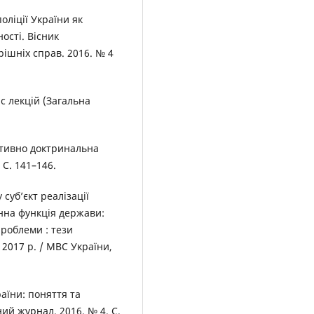
оліції України як
ності. Вісник
рішніх справ. 2016. № 4
с лекцій (Загальна
мативно доктринальна
 С. 141–146.
 суб’єкт реалізації
нна функція держави:
проблеми : тези
 2017 р. / МВС України,
раїни: поняття та
й журнал. 2016. № 4. С.