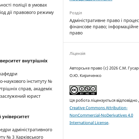
ості поліції в умовах
іод дії правового режиму
Розділ
Адміністративне право і процес
фінансове право; інформаційне
право
Ліцензія
верситет внутрішніх
Авторське право (c) 2026 С.М. Гусар
 кафедри
О.Ю. Кириченко
о-наукового інституту №
утрішніх справ, академік
, заслужений юрист
Ця робота ліцензується відповідно
Creative Commons Attribution-
NonCommercial-NoDerivatives 4.0
 університет
International License
.
федри адміністративного
ту № 3 Харківського