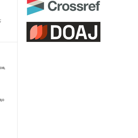
;
ов,
 до