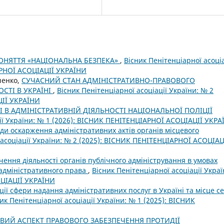
ОНЯТТЯ «НАЦІОНАЛЬНА БЕЗПЕКА»
,
Вісник Пенітенціарної асоціа
АРНОЇ АСОЦІАЦІЇ УКРАЇНИ
вченко,
СУЧАСНИЙ СТАН АДМІНІСТРАТИВНО-ПРАВОВОГО
СТІ В УКРАЇНІ
,
Вісник Пенітенціарної асоціації України: № 2
ЦІЇ УКРАЇНИ
 В АДМІНІСТРАТИВНІЙ ДІЯЛЬНОСТІ НАЦІОНАЛЬНОЇ ПОЛІЦІЇ
ції України: № 1 (2026): ВІСНИК ПЕНІТЕНЦІАРНОЇ АСОЦІАЦІЇ УКРА
ди оскарження адміністративних актів органів місцевого
 асоціації України: № 2 (2025): ВІСНИК ПЕНІТЕНЦІАРНОЇ АСОЦІАЦ
чення діяльності органів публічного адміністрування в умовах
 адміністративного права
,
Вісник Пенітенціарної асоціації Украї
ОЦІАЦІЇ УКРАЇНИ
ції сфери надання адміністративних послуг в Україні та місце с
ик Пенітенціарної асоціації України: № 1 (2025): ВІСНИК
ВИЙ АСПЕКТ ПРАВОВОГО ЗАБЕЗПЕЧЕННЯ ПРОТИДІЇ