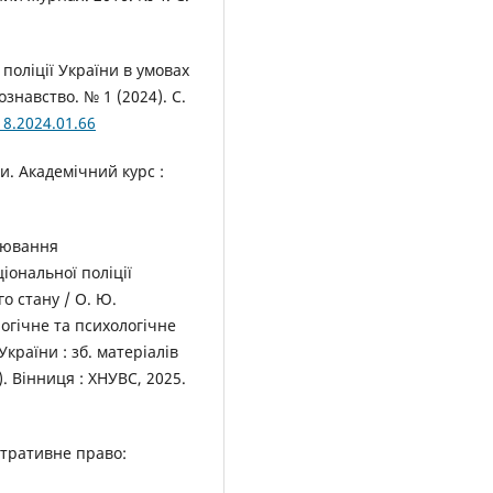
поліції України в умовах
знавство. № 1 (2024). С.
18.2024.01.66
и. Академічний курс :
лювання
іональної поліції
о стану / О. Ю.
огічне та психологічне
країни : зб. матеріалів
). Вінниця : ХНУВС, 2025.
стративне право: