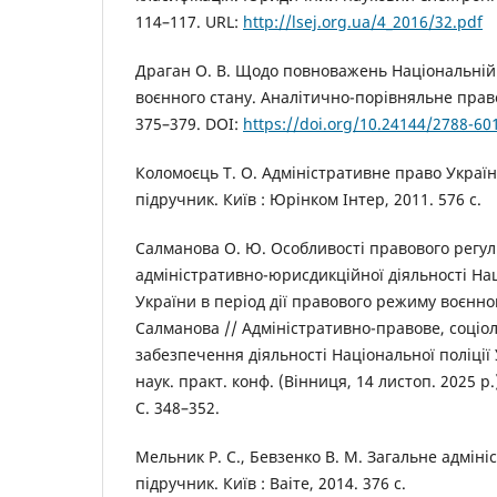
114–117. URL:
http://lsej.org.ua/4_2016/32.pdf
Драган О. В. Щодо повноважень Національній 
воєнного стану. Аналітично-порівняльне право
375–379. DOI:
https://doi.org/10.24144/2788-60
Коломоєць Т. О. Адміністративне право Україн
підручник. Київ : Юрінком Інтер, 2011. 576 с.
Салманова О. Ю. Особливості правового регу
адміністративно-юрисдикційної діяльності Нац
України в період дії правового режиму воєнног
Салманова // Адміністративно-правове, соціол
забезпечення діяльності Національної поліції У
наук. практ. конф. (Вінниця, 14 листоп. 2025 р.
С. 348–352.
Мельник Р. С., Бевзенко В. М. Загальне адміні
підручник. Київ : Ваіте, 2014. 376 с.