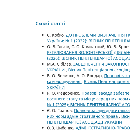
Схожі статті
Є. Кобко,
ДО ПРОБЛЕМИ ВИЗНАЧЕННЯ П
України: № 1 (2022): ВІСНИК ПЕНІТЕНЦІ
О. В. Ільків, С. О. Комнатний, Ю. В. Бро
РЕГУЛЮВАННЯ ВОЛОНТЕРСЬКОЇ ДІЯЛЬНО
(2026): ВІСНИК ПЕНІТЕНЦІАРНОЇ АСОЦІА
М.А. Сібілєв,
ЗАБЕЗПЕЧЕННЯ ЗАКОННОСТІ
УКРАЇНИ
,
Вісник Пенітенціарної асоціа
В. О. Величко, А. О. Бондар,
Правові заса
самоврядування
,
Вісник Пенітенціарної
УКРАЇНИ
Р. О. Федоренко,
Правові засади забезпе
воєнного стану та місце серед них норм
№ 1 (2025): ВІСНИК ПЕНІТЕНЦІАРНОЇ АС
Є. О. Грачов,
Правові засади діджиталіза
них норм адміністративного права
,
Вісн
ПЕНІТЕНЦІАРНОЇ АСОЦІАЦІЇ УКРАЇНИ
О.В. Цибенко,
АДМІНІСТРАТИВНО-ПРАВО