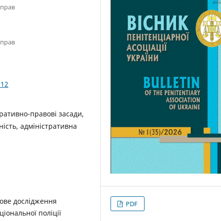
справ
справ
.12
тративно-правові засади,
ність, адміністративна
вове дослідження
PDF
ціональної поліції