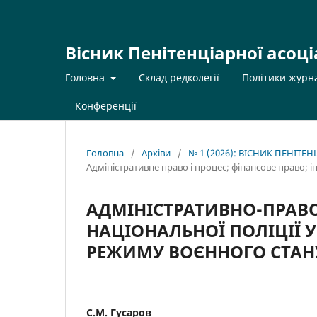
Вісник Пенітенціарної асоці
Головна
Склад редколегії
Політики журн
Конференції
Головна
/
Архіви
/
№ 1 (2026): ВІСНИК ПЕНІТЕ
Адміністративне право і процес; фінансове право; 
АДМІНІСТРАТИВНО-ПРАВО
НАЦІОНАЛЬНОЇ ПОЛІЦІЇ У
РЕЖИМУ ВОЄННОГО СТАН
С.М. Гусаров