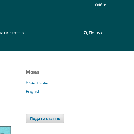
Увійти
дати статтю
Пошук
Мова
Українська
English
Подати статтю