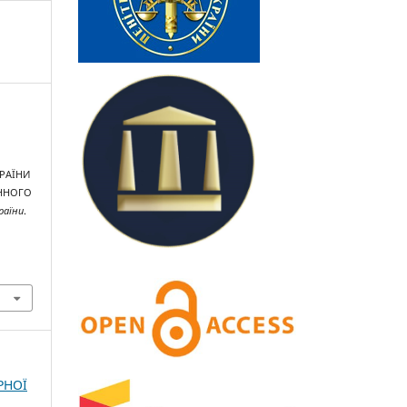
КРАЇНИ
ЄННОГО
раїни
.
РНОЇ