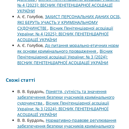
№ 4 (2023): ВІСНИК ПЕНІТЕНЦІАРНОЇ АСОЦІАЦІЇ
УКРАЇНИ
А. Є. Голубов,
ЗАХИСТ ПЕРСОНАЛЬНИХ ДАНИХ ОСІБ,
ЯКІ БЕРУТЬ УЧАСТЬ У КРИМІНАЛЬНОМУ
СУДОЧИНСТВІ
,
Вісник Пенітенціарної асоціації
України: № 4 (2025): ВІСНИК ПЕНІТЕНЦІАРНОЇ
АСОЦІАЦІЇ УКРАЇНИ
А. Є. Голубов,
До питання морально-етичних норм
як основи кримінального провадження
,
Вісник
Пенітенціарної асоціації України: № 3 (2024):
ВІСНИК ПЕНІТЕНЦІАРНОЇ АСОЦІАЦІЇ УКРАЇНИ
Схожі статті
В. В. Бурдоль,
Поняття, сутність та значення
забезпечення безпеки учасників кримінального
судочинства
,
Вісник Пенітенціарної асоціації
України: № 3 (2024): ВІСНИК ПЕНІТЕНЦІАРНОЇ
АСОЦІАЦІЇ УКРАЇНИ
В. В. Бурдоль,
Нормативно-правове регулювання
забезпечення безпеки учасників кримінального