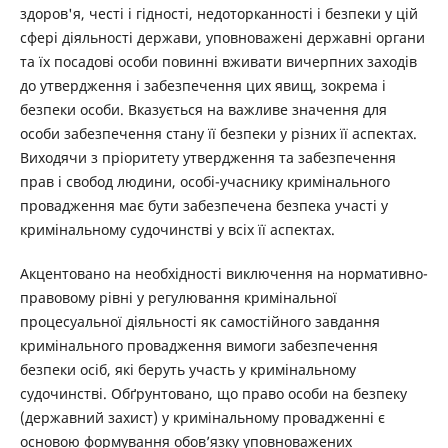
здоров'я, честі і гідності, недоторканності і безпеки у цій
сфері діяльності держави, уповноважені державні органи
та їх посадові особи повинні вживати вичерпних заходів
до утвердження і забезпечення цих явищ, зокрема і
безпеки особи. Вказується на важливе значення для
особи забезпечення стану її безпеки у різних її аспектах.
Виходячи з пріоритету утвердження та забезпечення
прав і свобод людини, особі-учаснику кримінального
провадження має бути забезпечена безпека участі у
кримінальному судочинстві у всіх її аспектах.
Акцентовано на необхідності виключення на нормативно-
правовому рівні у регулювання кримінальної
процесуальної діяльності як самостійного завдання
кримінального провадження вимоги забезпечення
безпеки осіб, які беруть участь у кримінальному
судочинстві. Обґрунтовано, що право особи на безпеку
(державний захист) у кримінальному провадженні є
основою формування обов’язку уповноважених