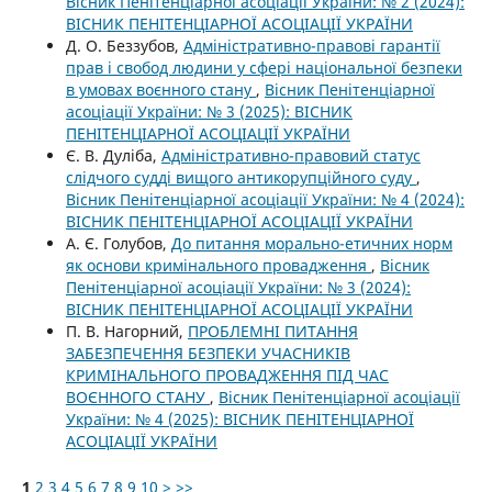
Вісник Пенітенціарної асоціації України: № 2 (2024):
ВІСНИК ПЕНІТЕНЦІАРНОЇ АСОЦІАЦІЇ УКРАЇНИ
Д. О. Беззубов,
Адміністративно-правові гарантії
прав і свобод людини у сфері національної безпеки
в умовах воєнного стану
,
Вісник Пенітенціарної
асоціації України: № 3 (2025): ВІСНИК
ПЕНІТЕНЦІАРНОЇ АСОЦІАЦІЇ УКРАЇНИ
Є. В. Дуліба,
Адміністративно-правовий статус
слідчого судді вищого антикорупційного суду
,
Вісник Пенітенціарної асоціації України: № 4 (2024):
ВІСНИК ПЕНІТЕНЦІАРНОЇ АСОЦІАЦІЇ УКРАЇНИ
А. Є. Голубов,
До питання морально-етичних норм
як основи кримінального провадження
,
Вісник
Пенітенціарної асоціації України: № 3 (2024):
ВІСНИК ПЕНІТЕНЦІАРНОЇ АСОЦІАЦІЇ УКРАЇНИ
П. В. Нагорний,
ПРОБЛЕМНІ ПИТАННЯ
ЗАБЕЗПЕЧЕННЯ БЕЗПЕКИ УЧАСНИКІВ
КРИМІНАЛЬНОГО ПРОВАДЖЕННЯ ПІД ЧАС
ВОЄННОГО СТАНУ
,
Вісник Пенітенціарної асоціації
України: № 4 (2025): ВІСНИК ПЕНІТЕНЦІАРНОЇ
АСОЦІАЦІЇ УКРАЇНИ
1
2
3
4
5
6
7
8
9
10
>
>>