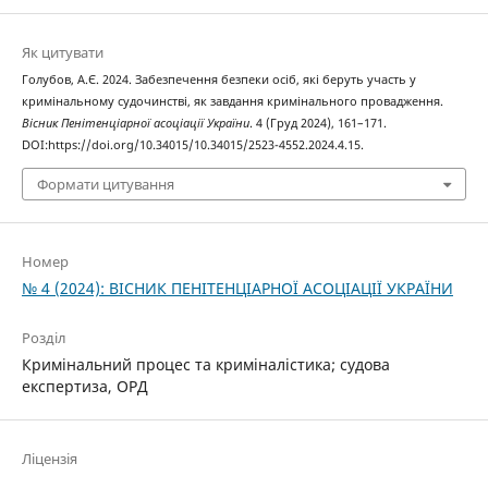
Як цитувати
Голубов, А.Є. 2024. Забезпечення безпеки осіб, які беруть участь у
кримінальному судочинстві, як завдання кримінального провадження.
Вісник Пенітенціарної асоціації України
. 4 (Груд 2024), 161–171.
DOI:https://doi.org/10.34015/10.34015/2523-4552.2024.4.15.
Формати цитування
Номер
№ 4 (2024): ВІСНИК ПЕНІТЕНЦІАРНОЇ АСОЦІАЦІЇ УКРАЇНИ
Розділ
Кримінальний процес та криміналістика; судова
експертиза, ОРД
Ліцензія