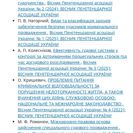
судочинства
,
Вісник Пенітенціарної асоціації
України: № 2 (2024): ВІСНИК ПЕНІТЕНЦІАРНОЇ
АСОЦІАЦІЇ УКРАЇНИ
П. В. Нагорний,
Види та класифікація заходів
забезпечення безпеки учасників кримінального
провадження
,
Вісник Пенітенціарної асоціації
України: № 1 (2025): ВІСНИК ПЕНІТЕНЦІАРНОЇ
АСОЦІАЦІЇ УКРАЇНИ
А. П. Колесніков,
Ефективність судової системи у
контролі за дотриманням процесуальних строків під
час досудового розслідування
,
Вісник
Пенітенціарної асоціації України: № 3 (2025):
ВІСНИК ПЕНІТЕНЦІАРНОЇ АСОЦІАЦІЇ УКРАЇНИ
О. Кришевич,
ПРОБЛЕМНІ ПИТАННЯ
КРИМІНАЛЬНОЇ ВІДПОВІДАЛЬНОСТІ ЗА
ПОРУШЕННЯ НЕДОТОРКАННОСТІ ЖИТЛА, А ТАКОЖ
ВЧИНЕННЯ ЦИХ ДІЯНЬ СЛУЖБОВОЮ ОСОБОЮ:
НАЦІОНАЛЬНЕ ТА МІЖНАРОДНЕ ЗАКОНОДАВСТВО
,
Вісник Пенітенціарної асоціації України: № 4 (2022):
ВІСНИК ПЕНІТЕНЦІАРНОЇ АСОЦІАЦІЇ УКРАЇНИ
М. Ф. Романюк,
Міжнародно-правова основа
здійснення спеціального судового провадження
,