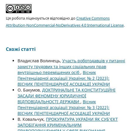
Ця робота ліцензується відповідно до
Creative Commons
Attribution-NonCommercial-NoDerivatives 4.0 International License
.
Схожі статті
Владислав Волинець,
Участь роботодавців у питанні
захисту трудових та інших соціальних прав
внутрішньо переміщених осіб
,
Вісник
Пенітенціарної асоціації України: № 2 (2023):
ВІСНИК ПЕНІТЕНЦІАРНОЇ АСОЦІАЦІЇ УКРАЇНИ
О. Бакумов,
ДОКТРИНАЛЬНІ ТА КОНСТИТУЦІЙНІ
ЗАСАДИ ФЕНОМЕНУ ЮРИДИЧНОЇ
ВІДПОВІДАЛЬНОСТІ ДЕРЖАВИ
,
Вісник
Пенітенціарної асоціації України: № 3 (2022):
ВІСНИК ПЕНІТЕНЦІАРНОЇ АСОЦІАЦІЇ УКРАЇНИ
В. Ковальчук,
ПРОКУРАТУРА УКРАЇНИ ЯК СУБ’ЄКТ
ЗАПОБІГАННЯ КРИМІНАЛЬНИМ
ПРАВОПОРУШЕННЯМ У СФЕРІ ВИКОНАННЯ