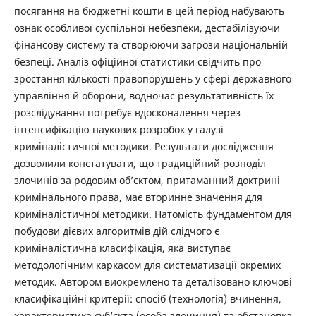
посягання на бюджетні кошти в цей період набувають
ознак особливої суспільної небезпеки, дестабілізуючи
фінансову систему та створюючи загрози національній
безпеці. Аналіз офіційної статистики свідчить про
зростання кількості правопорушень у сфері державного
управління й оборони, водночас результативність їх
розслідування потребує вдосконалення через
інтенсифікацію наукових розробок у галузі
криміналістичної методики. Результати дослідження
дозволили констатувати, що традиційний розподіл
злочинів за родовим об’єктом, притаманний доктрині
кримінального права, має вторинне значення для
криміналістичної методики. Натомість фундаментом для
побудови дієвих алгоритмів дій слідчого є
криміналістична класифікація, яка виступає
методологічним каркасом для систематизації окремих
методик. Автором виокремлено та деталізовано ключові
класифікаційні критерії: спосіб (технологія) вчинення,
характеристика суб’єкта (особа злочинця) та обстановка