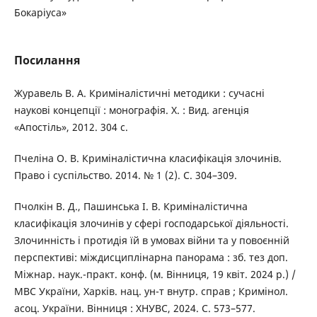
Бокаріуса»
Посилання
Журавель В. А. Криміналістичні методики : сучасні
наукові концепції : монографія. Х. : Вид. агенція
«Апостіль», 2012. 304 с.
Пчеліна О. В. Криміналістична класифікація злочинів.
Право і суспільство. 2014. № 1 (2). С. 304–309.
Пчолкін В. Д., Пашинська І. В. Криміналістична
класифікація злочинів у сфері господарської діяльності.
Злочинність і протидія їй в умовах війни та у повоєнній
перспективі: міждисциплінарна панорама : зб. тез доп.
Міжнар. наук.-практ. конф. (м. Вінниця, 19 квіт. 2024 р.) /
МВС України, Харків. нац. ун-т внутр. справ ; Кримінол.
асоц. України. Вінниця : ХНУВС, 2024. С. 573–577.