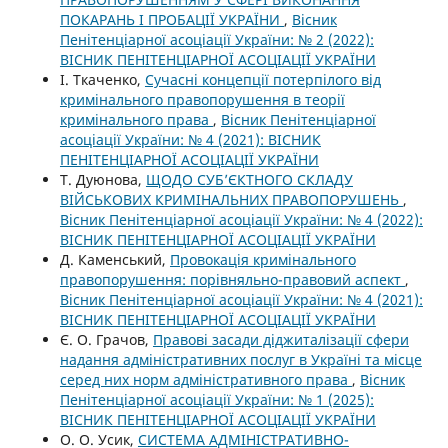
ПОКАРАНЬ І ПРОБАЦІЇ УКРАЇНИ
,
Вісник
Пенітенціарної асоціації України: № 2 (2022):
ВІСНИК ПЕНІТЕНЦІАРНОЇ АСОЦІАЦІЇ УКРАЇНИ
І. Ткаченко,
Сучасні концепції потерпілого від
кримінального правопорушення в теорії
кримінального права
,
Вісник Пенітенціарної
асоціації України: № 4 (2021): ВІСНИК
ПЕНІТЕНЦІАРНОЇ АСОЦІАЦІЇ УКРАЇНИ
Т. Дуюнова,
ЩОДО СУБ’ЄКТНОГО СКЛАДУ
ВІЙСЬКОВИХ КРИМІНАЛЬНИХ ПРАВОПОРУШЕНЬ
,
Вісник Пенітенціарної асоціації України: № 4 (2022):
ВІСНИК ПЕНІТЕНЦІАРНОЇ АСОЦІАЦІЇ УКРАЇНИ
Д. Каменський,
Провокація кримінального
правопорушення: порівняльно-правовий аспект
,
Вісник Пенітенціарної асоціації України: № 4 (2021):
ВІСНИК ПЕНІТЕНЦІАРНОЇ АСОЦІАЦІЇ УКРАЇНИ
Є. О. Грачов,
Правові засади діджиталізації сфери
надання адміністративних послуг в Україні та місце
серед них норм адміністративного права
,
Вісник
Пенітенціарної асоціації України: № 1 (2025):
ВІСНИК ПЕНІТЕНЦІАРНОЇ АСОЦІАЦІЇ УКРАЇНИ
О. О. Усик,
СИСТЕМА АДМІНІСТРАТИВНО-