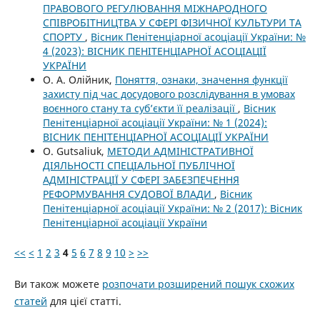
ПРАВОВОГО РЕГУЛЮВАННЯ МІЖНАРОДНОГО
СПІВРОБІТНИЦТВА У СФЕРІ ФІЗИЧНОЇ КУЛЬТУРИ ТА
СПОРТУ
,
Вісник Пенітенціарної асоціації України: №
4 (2023): ВІСНИК ПЕНІТЕНЦІАРНОЇ АСОЦІАЦІЇ
УКРАЇНИ
О. А. Олійник,
Поняття, ознаки, значення функції
захисту під час досудового розслідування в умовах
воєнного стану та суб’єкти її реалізації
,
Вісник
Пенітенціарної асоціації України: № 1 (2024):
ВІСНИК ПЕНІТЕНЦІАРНОЇ АСОЦІАЦІЇ УКРАЇНИ
O. Gutsaliuk,
МЕТОДИ АДМІНІСТРАТИВНОЇ
ДІЯЛЬНОСТІ СПЕЦІАЛЬНОЇ ПУБЛІЧНОЇ
АДМІНІСТРАЦІЇ У СФЕРІ ЗАБЕЗПЕЧЕННЯ
РЕФОРМУВАННЯ СУДОВОЇ ВЛАДИ
,
Вісник
Пенітенціарної асоціації України: № 2 (2017): Вісник
Пенітенціарної асоціації України
<<
<
1
2
3
4
5
6
7
8
9
10
>
>>
Ви також можете
розпочати розширений пошук схожих
статей
для цієї статті.