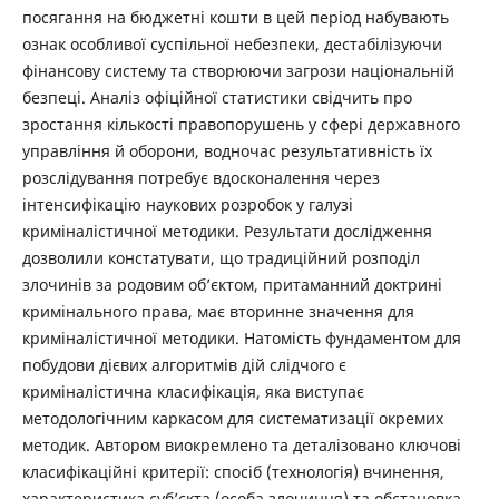
посягання на бюджетні кошти в цей період набувають
ознак особливої суспільної небезпеки, дестабілізуючи
фінансову систему та створюючи загрози національній
безпеці. Аналіз офіційної статистики свідчить про
зростання кількості правопорушень у сфері державного
управління й оборони, водночас результативність їх
розслідування потребує вдосконалення через
інтенсифікацію наукових розробок у галузі
криміналістичної методики. Результати дослідження
дозволили констатувати, що традиційний розподіл
злочинів за родовим об’єктом, притаманний доктрині
кримінального права, має вторинне значення для
криміналістичної методики. Натомість фундаментом для
побудови дієвих алгоритмів дій слідчого є
криміналістична класифікація, яка виступає
методологічним каркасом для систематизації окремих
методик. Автором виокремлено та деталізовано ключові
класифікаційні критерії: спосіб (технологія) вчинення,
характеристика суб’єкта (особа злочинця) та обстановка