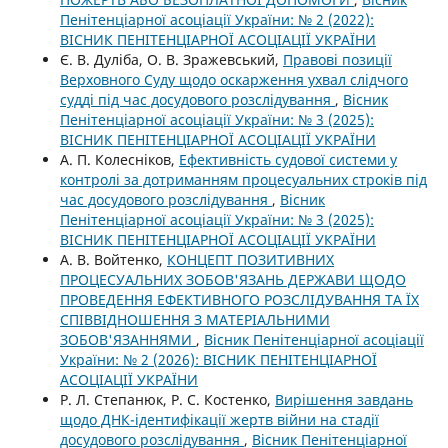
Пенітенціарної асоціації України: № 2 (2022):
ВІСНИК ПЕНІТЕНЦІАРНОЇ АСОЦІАЦІЇ УКРАЇНИ
Є. В. Дуліба, О. В. Зражевський,
Правові позиції
Верховного Суду щодо оскарження ухвал слідчого
судді під час досудового розслідування
,
Вісник
Пенітенціарної асоціації України: № 3 (2025):
ВІСНИК ПЕНІТЕНЦІАРНОЇ АСОЦІАЦІЇ УКРАЇНИ
А. П. Колесніков,
Ефективність судової системи у
контролі за дотриманням процесуальних строків під
час досудового розслідування
,
Вісник
Пенітенціарної асоціації України: № 3 (2025):
ВІСНИК ПЕНІТЕНЦІАРНОЇ АСОЦІАЦІЇ УКРАЇНИ
А. В. Войтенко,
КОНЦЕПТ ПОЗИТИВНИХ
ПРОЦЕСУАЛЬНИХ ЗОБОВ'ЯЗАНЬ ДЕРЖАВИ ЩОДО
ПРОВЕДЕННЯ ЕФЕКТИВНОГО РОЗСЛІДУВАННЯ ТА ЇХ
СПІВВІДНОШЕННЯ З МАТЕРІАЛЬНИМИ
ЗОБОВ'ЯЗАННЯМИ
,
Вісник Пенітенціарної асоціації
України: № 2 (2026): ВІСНИК ПЕНІТЕНЦІАРНОЇ
АСОЦІАЦІЇ УКРАЇНИ
Р. Л. Степанюк, Р. С. Костенко,
Вирішення завдань
щодо ДНК-ідентифікації жертв війни на стадії
досудового розслідування
,
Вісник Пенітенціарної