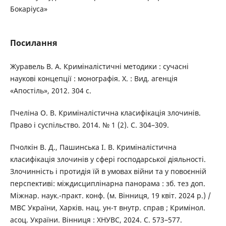
Бокаріуса»
Посилання
Журавель В. А. Криміналістичні методики : сучасні
наукові концепції : монографія. Х. : Вид. агенція
«Апостіль», 2012. 304 с.
Пчеліна О. В. Криміналістична класифікація злочинів.
Право і суспільство. 2014. № 1 (2). С. 304–309.
Пчолкін В. Д., Пашинська І. В. Криміналістична
класифікація злочинів у сфері господарської діяльності.
Злочинність і протидія їй в умовах війни та у повоєнній
перспективі: міждисциплінарна панорама : зб. тез доп.
Міжнар. наук.-практ. конф. (м. Вінниця, 19 квіт. 2024 р.) /
МВС України, Харків. нац. ун-т внутр. справ ; Кримінол.
асоц. України. Вінниця : ХНУВС, 2024. С. 573–577.