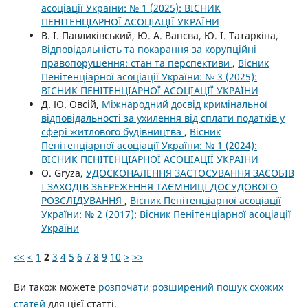
асоціації України: № 1 (2025): ВІСНИК
ПЕНІТЕНЦІАРНОЇ АСОЦІАЦІЇ УКРАЇНИ
В. І. Павликівський, Ю. А. Вапсва, Ю. І. Татаркіна,
Відповідальність та покарання за корупційні
правопорушення: стан та перспективи
,
Вісник
Пенітенціарної асоціації України: № 3 (2025):
ВІСНИК ПЕНІТЕНЦІАРНОЇ АСОЦІАЦІЇ УКРАЇНИ
Д. Ю. Овсій,
Міжнародний досвід кримінальної
відповідальності за ухилення від сплати податків у
сфері житлового будівництва
,
Вісник
Пенітенціарної асоціації України: № 1 (2024):
ВІСНИК ПЕНІТЕНЦІАРНОЇ АСОЦІАЦІЇ УКРАЇНИ
O. Gryza,
УДОСКОНАЛЕННЯ ЗАСТОСУВАННЯ ЗАСОБІВ
І ЗАХОДІВ ЗБЕРЕЖЕННЯ ТАЄМНИЦІ ДОСУДОВОГО
РОЗСЛІДУВАННЯ
,
Вісник Пенітенціарної асоціації
України: № 2 (2017): Вісник Пенітенціарної асоціації
України
<<
<
1
2
3
4
5
6
7
8
9
10
>
>>
Ви також можете
розпочати розширений пошук схожих
статей
для цієї статті.