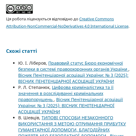
Ця робота ліцензується відповідно до
Creative Commons
Attribution-NonCommercial-NoDerivatives 4.0 International License
.
Схожі статті
Ю. І. Ліберов,
Правовий статус Бюро економічної
безпеки в системі правоохоронних органів України
,
Вісник Пенітенціарної асоціації України: № 3 (2025):
ВІСНИК ПЕНІТЕНЦІАРНОЇ АСОЦІАЦІЇ УКРАЇНИ
Р. Л. Степанюк,
Цифрова криміналістика та її
значення в розслідуванні кримінальних
правопорушень
,
Вісник Пенітенціарної асоціації
України: № 3 (2025): ВІСНИК ПЕНІТЕНЦІАРНОЇ
АСОЦІАЦІЇ УКРАЇНИ
В. Шевців,
ТИПОВІ СПОСОБИ НЕЗАКОННОГО
ВИКОРИСТАННЯ З МЕТОЮ ОТРИМАННЯ ПРИБУТКУ
ГУМАНІТАРНОЇ ДОПОМОГИ, БЛАГОДІЙНИХ
ПОЖЕРТВ АБО БЕЗОПЛАТНОЇ ДОПОМОГИ
,
Вісник