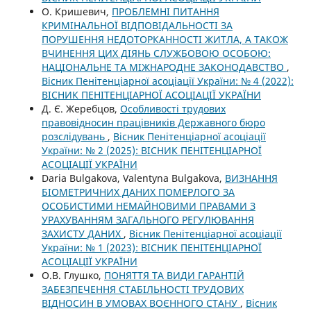
О. Кришевич,
ПРОБЛЕМНІ ПИТАННЯ
КРИМІНАЛЬНОЇ ВІДПОВІДАЛЬНОСТІ ЗА
ПОРУШЕННЯ НЕДОТОРКАННОСТІ ЖИТЛА, А ТАКОЖ
ВЧИНЕННЯ ЦИХ ДІЯНЬ СЛУЖБОВОЮ ОСОБОЮ:
НАЦІОНАЛЬНЕ ТА МІЖНАРОДНЕ ЗАКОНОДАВСТВО
,
Вісник Пенітенціарної асоціації України: № 4 (2022):
ВІСНИК ПЕНІТЕНЦІАРНОЇ АСОЦІАЦІЇ УКРАЇНИ
Д. Є. Жеребцов,
Особливості трудових
правовідносин працівників Державного бюро
розслідувань
,
Вісник Пенітенціарної асоціації
України: № 2 (2025): ВІСНИК ПЕНІТЕНЦІАРНОЇ
АСОЦІАЦІЇ УКРАЇНИ
Daria Bulgakova, Valentyna Bulgakova,
ВИЗНАННЯ
БІОМЕТРИЧНИХ ДАНИХ ПОМЕРЛОГО ЗА
ОСОБИСТИМИ НЕМАЙНОВИМИ ПРАВАМИ З
УРАХУВАННЯМ ЗАГАЛЬНОГО РЕГУЛЮВАННЯ
ЗАХИСТУ ДАНИХ
,
Вісник Пенітенціарної асоціації
України: № 1 (2023): ВІСНИК ПЕНІТЕНЦІАРНОЇ
АСОЦІАЦІЇ УКРАЇНИ
О.В. Глушко,
ПОНЯТТЯ ТА ВИДИ ГАРАНТІЙ
ЗАБЕЗПЕЧЕННЯ СТАБІЛЬНОСТІ ТРУДОВИХ
ВІДНОСИН В УМОВАХ ВОЄННОГО СТАНУ
,
Вісник