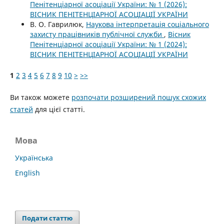
Пенітенціарної асоціації України: № 1 (2026):
ВІСНИК ПЕНІТЕНЦІАРНОЇ АСОЦІАЦІЇ УКРАЇНИ
В. О. Гаврилюк,
Наукова інтерпретація соціального
захисту працівників публічної служби
,
Вісник
Пенітенціарної асоціації України: № 1 (2024):
ВІСНИК ПЕНІТЕНЦІАРНОЇ АСОЦІАЦІЇ УКРАЇНИ
1
2
3
4
5
6
7
8
9
10
>
>>
Ви також можете
розпочати розширений пошук схожих
статей
для цієї статті.
Мова
Українська
English
Подати статтю