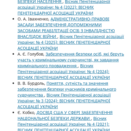
БЕЗПЕКИ НАСЕЛЕННЯ
,
Вісник Пенітенціарної
асоціації України: № 4 (2022): ВІСНИК
ПЕНІТЕНЦІАРНОЇ АСОЦІАЦІЇ УКРАЇНИ
О. А. Івахненко,
АДМІНІСТРАТИВНО-ПРАВОВІ
ЗАСАДИ ЗАБЕЗПЕЧЕННЯ ДОПОМІЖНИМИ
ЗАСОБАМИ РЕАБІЛІТАЦІЇ ОСІБ З ІНВАЛІДНІСТЮ
ВНАСЛІДОК ВІЙНИ
,
Вісник Пенітенціарної асоціації
України: № 4 (2025): ВІСНИК ПЕНІТЕНЦІАРНОЇ
АСОЦІАЦІЇ УКРАЇНИ
А. Є. Голубов,
Забезпечення безпеки осіб, які беруть
участь у кримінальному судочинстві, як завдання
кримінального провадження
,
Вісник
Пенітенціарної асоціації України: № 4 (2024):
ВІСНИК ПЕНІТЕНЦІАРНОЇ АСОЦІАЦІЇ УКРАЇНИ
В. В. Бурдоль,
Поняття, сутність та значення
забезпечення безпеки учасників кримінального
судочинства
,
Вісник Пенітенціарної асоціації
України: № 3 (2024): ВІСНИК ПЕНІТЕНЦІАРНОЇ
АСОЦІАЦІЇ УКРАЇНИ
Є. Кобко,
ДОСВІД США У СФЕРІ ЗАБЕЗПЕЧЕННЯ
НАЦІОНАЛЬНОЇ БЕЗПЕКИ ДЕРЖАВИ
,
Вісник
Пенітенціарної асоціації України: № 4 (2021):
ВІСНИК ПЕНІТЕНЦІАРНОЇ АСОЦІАЦІЇ УКРАЇНИ