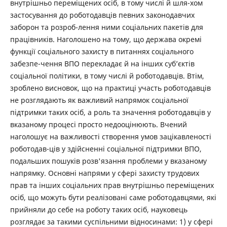
внутрішньо переміщених осіб, в тому числі й шля-хом
застосування до роботодавців певних законодавчих
заборон та розроб-лення ними соціальних пакетів для
працівників. Наголошено на тому, що держава окремі
функції соціального захисту в питаннях соціального
забезпе-чення ВПО перекладає й на інших суб’єктів
соціальної політики, в тому числі й роботодавців. Втім,
зроблено висновок, що на практиці участь роботодавців
не розглядають як важливий напрямок соціальної
підтримки таких осіб, а роль та значення роботодавців у
вказаному процесі просто недооцінюють. Вчений
наголошує на важливості створення умов зацікавленості
роботодав-ців у здійсненні соціальної підтримки ВПО,
подальших пошуків розв'язання проблеми у вказаному
напрямку. Основні напрями у сфері захисту трудових
прав та інших соціальних прав внутрішньо переміщених
осіб, що можуть бути реалізовані саме роботодавцями, які
прийняли до себе на роботу таких осіб, науковець
розглядає за такими суспільними відносинами: 1) у сфері