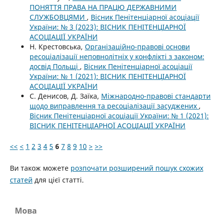
ПОНЯТТЯ ПРАВА НА ПРАЦЮ ДЕРЖАВНИМИ
СЛУЖБОВЦЯМИ
,
Вісник Пенітенціарної асоціації
України: № 3 (2023): ВІСНИК ПЕНІТЕНЦІАРНОЇ
АСОЦІАЦІЇ УКРАЇНИ
Н. Крестовська,
Організаційно-правові основи
ресоціалізації неповнолітніх у конфлікті з законом:
досвід Польщі
,
Вісник Пенітенціарної асоціації
України: № 1 (2021): ВІСНИК ПЕНІТЕНЦІАРНОЇ
АСОЦІАЦІЇ УКРАЇНИ
С. Денисов, Д. Заїка,
Міжнародно-правові стандарти
щодо виправлення та ресоціалізації засуджених
,
Вісник Пенітенціарної асоціації України: № 1 (2021):
ВІСНИК ПЕНІТЕНЦІАРНОЇ АСОЦІАЦІЇ УКРАЇНИ
<<
<
1
2
3
4
5
6
7
8
9
10
>
>>
Ви також можете
розпочати розширений пошук схожих
статей
для цієї статті.
Мова