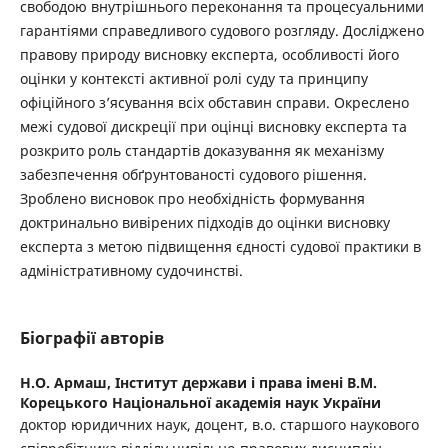
свободою внутрішнього переконання та процесуальними
гарантіями справедливого судового розгляду. Досліджено
правову природу висновку експерта, особливості його
оцінки у контексті активної ролі суду та принципу
офіційного з’ясування всіх обставин справи. Окреслено
межі судової дискреції при оцінці висновку експерта та
розкрито роль стандартів доказування як механізму
забезпечення обґрунтованості судового рішення.
Зроблено висновок про необхідність формування
доктринально вивірених підходів до оцінки висновку
експерта з метою підвищення єдності судової практики в
адміністративному судочинстві.
Біографії авторів
Н.О. Армаш,
Інститут держави і права імені В.М.
Корецького Національної академія наук України
доктор юридичних наук, доцент, в.о. старшого наукового