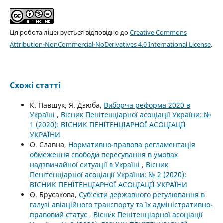
Ця робота ліцензується відповідно до
Creative Commons
Attribution-NonCommercial-NoDerivatives 4.0 International License
.
Схожі статті
К. Павшук, Я. Дзюба,
Виборча реформа 2020 в
Україні
,
Вісник Пенітенціарної асоціації України: №
1 (2020): ВІСНИК ПЕНІТЕНЦІАРНОЇ АСОЦІАЦІЇ
УКРАЇНИ
О. Славна,
Нормативно-правова регламентація
обмеження свободи пересування в умовах
надзвичайної ситуації в Україні
,
Вісник
Пенітенціарної асоціації України: № 2 (2020):
ВІСНИК ПЕНІТЕНЦІАРНОЇ АСОЦІАЦІЇ УКРАЇНИ
О. Брусакова,
Суб’єкти державного регулювання в
галузі авіаційного транспорту та їх адміністративно-
правовий статус
,
Вісник Пенітенціарної асоціації