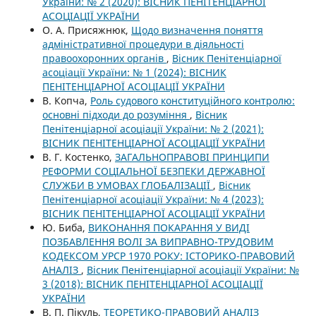
України: № 2 (2020): ВІСНИК ПЕНІТЕНЦІАРНОЇ
АСОЦІАЦІЇ УКРАЇНИ
О. А. Присяжнюк,
Щодо визначення поняття
адміністративної процедури в діяльності
правоохоронних органів
,
Вісник Пенітенціарної
асоціації України: № 1 (2024): ВІСНИК
ПЕНІТЕНЦІАРНОЇ АСОЦІАЦІЇ УКРАЇНИ
В. Копча,
Роль судового конституційного контролю:
основні підходи до розуміння
,
Вісник
Пенітенціарної асоціації України: № 2 (2021):
ВІСНИК ПЕНІТЕНЦІАРНОЇ АСОЦІАЦІЇ УКРАЇНИ
В. Г. Костенко,
ЗАГАЛЬНОПРАВОВІ ПРИНЦИПИ
РЕФОРМИ СОЦІАЛЬНОЇ БЕЗПЕКИ ДЕРЖАВНОЇ
СЛУЖБИ В УМОВАХ ГЛОБАЛІЗАЦІЇ
,
Вісник
Пенітенціарної асоціації України: № 4 (2023):
ВІСНИК ПЕНІТЕНЦІАРНОЇ АСОЦІАЦІЇ УКРАЇНИ
Ю. Биба,
ВИКОНАННЯ ПОКАРАННЯ У ВИДІ
ПОЗБАВЛЕННЯ ВОЛІ ЗА ВИПРАВНО-ТРУДОВИМ
КОДЕКСОМ УРСР 1970 РОКУ: ІСТОРИКО-ПРАВОВИЙ
АНАЛІЗ
,
Вісник Пенітенціарної асоціації України: №
3 (2018): ВІСНИК ПЕНІТЕНЦІАРНОЇ АСОЦІАЦІЇ
УКРАЇНИ
В. П. Пікуль,
ТЕОРЕТИКО-ПРАВОВИЙ АНАЛІЗ