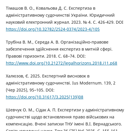
Тімашов В. О., Ковальова Д. С. Експертиза в
адміністративному судочинстві України. Юридичний
науковий електронний журнал. 2023. № 4. С. 426-429. DOI
https://doi.org/10.32782/2524-0374/2023-4/105
Трубіна В. М., Середа А. В. Організаційно-правове
забезпечення здійснення експертиз в митній сфері.
Правові горизонти. 2018. С. 68–74. DOI:
http://www.doi.org/10.21272/legalhorizons.2018.i11.p68
Халюзов, Є. 2025. Експертний висновок в
адміністративному судочинстві. Ius Modernum. 139, 2
(Чер 2025), 95–105. DOI:
https://doi.org/10.31617/3.2025(139)08
Шевчук О. М., Сідак А. П. Експертизи у адміністративному
судочинстві щодо встановлення право військових на
компенсацію. Вчені записки ТНУ імені В.І. Вернадського.
Серія: юридичні науки. Том 36 (75) №6 2025. С. 155-161.