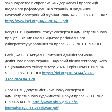
законодавство в європейських державах і пропозиції
щодо його реформування в Україні». Юридичний
науковий електронний журнал. 2006. № 2. С. 183–185. URL:
http://www.lsej.org.ua/2_2016/53.pdf
.
Когут О. В. Правовий статус експерта в адміністративному
процесі. Вісник Хмельницького регіонального
університету управління та права. 2002. № 3. С. 97–103
Савіцька В. В. Актуальні питання адміністративно-
деліктного права України. Науковий вісник Ужгородського
Національного Університету. 2024. Серія ПРАВО. Вип. 84.
Ч. 3. С. 186– 191. DOI
https://doi.org/10.24144/2307-
3322.2024.84.3.28
Лоза Ю. Я. Допустимість висновку експерта в
адміністративному судочинстві. Форум права. 2011. № 2.
С. 531–534 URL:
http://www.nbuv.gov.ua/e-
journals/FP/2011-2/11ljavac.pdf