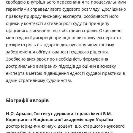
свободою внутрішнього переконання та процесуальними
гарантіями справедливого судового розгляду. Досліджено
правову природу висновку експерта, особливості його
оцінки у контексті активної ролі суду та принципу
офіційного з’ясування всіх обставин справи. Окреслено
межі судової дискреції при оцінці висновку експерта та
розкрито роль стандартів доказування як механізму
забезпечення обґрунтованості судового рішення.
Зроблено висновок про необхідність формування
доктринально вивірених підходів до оцінки висновку
експерта з метою підвищення єдності судової практики в
адміністративному судочинстві.
Біографії авторів
Н.О. Армаш,
Інститут держави і права імені В.М.
Корецького Національної академія наук України
доктор юридичних наук, доцент, в.о. старшого наукового