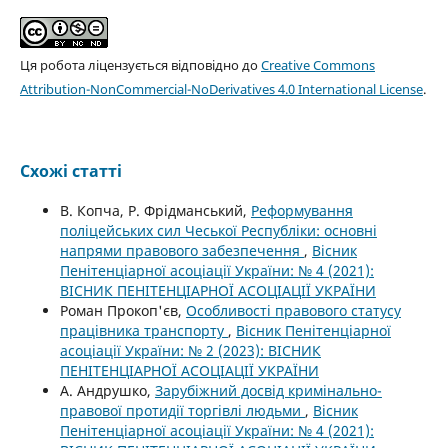
Ця робота ліцензується відповідно до
Creative Commons
Attribution-NonCommercial-NoDerivatives 4.0 International License
.
Схожі статті
В. Копча, Р. Фрідманський,
Реформування
поліцейських сил Чеської Республіки: основні
напрями правового забезпечення
,
Вісник
Пенітенціарної асоціації України: № 4 (2021):
ВІСНИК ПЕНІТЕНЦІАРНОЇ АСОЦІАЦІЇ УКРАЇНИ
Роман Прокоп'єв,
Особливості правового статусу
працівника транспорту
,
Вісник Пенітенціарної
асоціації України: № 2 (2023): ВІСНИК
ПЕНІТЕНЦІАРНОЇ АСОЦІАЦІЇ УКРАЇНИ
А. Андрушко,
Зарубіжний досвід кримінально-
правової протидії торгівлі людьми
,
Вісник
Пенітенціарної асоціації України: № 4 (2021):