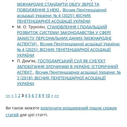
МІЖНАРОДНІ СТАНДАРТИ ОБІГУ ЗБРОЇ ТА
ПОВОДЖЕННЯ З НЕЮ
,
Вісник Пенітенціарної
асоціації України: № 4 (2025): ВІСНИК
ПЕНІТЕНЦІАРНОЇ АСОЦІАЦІЇ УКРАЇНИ
М. О. Трунілін,
СТАНОВЛЕННЯ І ПОДАЛЬШИЙ
РОЗВИТОК СИСТЕМИ ЗАКОНОДАВСТВА У СФЕРІ
ЗАХИСТУ ПЕРСОНАЛЬНИХ ДАНИХ (МІЖНАРОДНІ
АСПЕКТИ)
,
Вісник Пенітенціарної асоціації України:
№ 4 (2025): ВІСНИК ПЕНІТЕНЦІАРНОЇ АСОЦІАЦІЇ
УКРАЇНИ
П. Дем’як,
ГОСПОДАРСЬКИЙ СУД ЯК СУБ’ЄКТ
ЗАПОБІГАННЯ ЗЛОЧИНАМ В УКРАЇНІ: ІСТОРИЧНИЙ
АСПЕКТ
,
Вісник Пенітенціарної асоціації України: №
3 (2018): ВІСНИК ПЕНІТЕНЦІАРНОЇ АСОЦІАЦІЇ
УКРАЇНИ
<<
<
1
2
3
4
5
6
7
8
9
10
>
>>
Ви також можете
розпочати розширений пошук схожих
статей
для цієї статті.