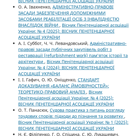
ВІСНИК ПЕНІТЕНЦІАРНОЇ АСОЦІАЦІЇ УКРАЇНИ
О. А. Івахненко,
АДМІНІСТРАТИВНО-ПРАВОВІ
ЗАСАДИ ЗАБЕЗПЕЧЕННЯ ДОПОМІЖНИМИ
ЗАСОБАМИ РЕАБІЛІТАЦІЇ ОСІБ З ІНВАЛІДНІСТЮ
ВНАСЛІДОК ВІЙНИ
,
Вісник Пенітенціарної асоціації
України: № 4 (2025): ВІСНИК ПЕНІТЕНЦІАРНОЇ
АСОЦІАЦІЇ УКРАЇНИ
А. І. Суббот, Ч. Ч. Левандовський,
Адміністративно-
правові засади публічних закупівель робіт з
реставрації (refurbishment work) пам'яток історії та
архітектури
,
Вісник Пенітенціарної асоціації
України: № 4 (2024): ВІСНИК ПЕНІТЕНЦІАРНОЇ
АСОЦІАЦІЇ УКРАЇНИ
І. І. Гафич, О. Ю. Оніщенко,
СТАНДАРТ
ДОКАЗУВАННЯ «БАЛАНС ЙМОВІРНОСТЕЙ»:
ТЕОРЕТИКО-ПРАВОВИЙ АНАЛІЗ
,
Вісник
Пенітенціарної асоціації України: № 4 (2025):
ВІСНИК ПЕНІТЕНЦІАРНОЇ АСОЦІАЦІЇ УКРАЇНИ
О. Т. Панасюк,
Судова практика з питань розгляду
трудових спорів: підходи до пізнання та розвитку
,
Вісник Пенітенціарної асоціації України: № 1 (2025):
ВІСНИК ПЕНІТЕНЦІАРНОЇ АСОЦІАЦІЇ УКРАЇНИ
Н. Є. Філіпенко, Г. О. Спіцина, С. Ю. Лукашевич,