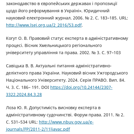
законодавство в європейських державах і пропозиції
щодо його реформування в Україні». Юридичний
науковий електронний журнал. 2006. № 2. С. 183–185. URL:
http://www.lsej.org.ua/2_2016/53.pdf
.
Когут О. В. Правовий статус експерта в адміністративному
процесі. Вісник Хмельницького регіонального
університету управління та права. 2002. № 3. С. 97–103
Савіцька В. В. Актуальні питання адміністративно-
деліктного права України. Науковий вісник Ужгородського
Національного Університету. 2024. Серія ПРАВО. Вип. 84.
Ч. 3. С. 186– 191. DOI
https://doi.org/10.24144/2307-
3322.2024.84.3.28
Лоза Ю. Я. Допустимість висновку експерта в
адміністративному судочинстві. Форум права. 2011. № 2.
С. 531–534 URL:
http://www.nbuv.gov.ua/e-
journals/FP/2011-2/11ljavac.pdf