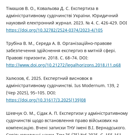
Тімашов В. О., Ковальова Д. С. Експертиза в
адміністративному судочинстві України. Юридичний
науковий електронний журнал. 2023. № 4. С. 426-429. DOI
https://doi.org/10.32782/2524-0374/2023-4/105
Трубіна В. М., Середа А. В. Організаційно-правове
забезпечення здійснення експертиз в митній сфері.
Правові горизонти. 2018. С. 68–74. DOI:
http://www.doi.org/10.21272/legalhorizons.2018.i11.p68
Халюзов, Є. 2025. Експертний висновок в
адміністративному судочинстві. Ius Modernum. 139, 2
(Чер 2025), 95–105. DOI:
https://doi.org/10.31617/3.2025(139)08
Шевчук О. М., Сідак А. П. Експертизи у адміністративному
судочинстві щодо встановлення право військових на
компенсацію. Вчені записки ТНУ імені В.І. Вернадського.
Серія: юридичні науки. Том 36 (75) №6 2025. С. 155-161.