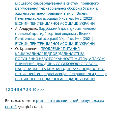
місцевого самоврядування в системі правового
регулювання територіальної оборони України:
адміністративно-правовий вимір
,
Вісник
Пенітенціарної асоціації України: № 2 (2023):
ВІСНИК ПЕНІТЕНЦІАРНОЇ АСОЦІАЦІЇ УКРАЇНИ
А. Андрушко,
Зарубіжний досвід кримінально-
правової протидії торгівлі людьми
,
Вісник
Пенітенціарної асоціації України: № 4 (2021):
ВІСНИК ПЕНІТЕНЦІАРНОЇ АСОЦІАЦІЇ УКРАЇНИ
О. Кришевич,
ПРОБЛЕМНІ ПИТАННЯ
КРИМІНАЛЬНОЇ ВІДПОВІДАЛЬНОСТІ ЗА
ПОРУШЕННЯ НЕДОТОРКАННОСТІ ЖИТЛА, А ТАКОЖ
ВЧИНЕННЯ ЦИХ ДІЯНЬ СЛУЖБОВОЮ ОСОБОЮ:
НАЦІОНАЛЬНЕ ТА МІЖНАРОДНЕ ЗАКОНОДАВСТВО
,
Вісник Пенітенціарної асоціації України: № 4 (2022):
ВІСНИК ПЕНІТЕНЦІАРНОЇ АСОЦІАЦІЇ УКРАЇНИ
1
2
3
4
5
6
7
8
9
10
>
>>
Ви також можете
розпочати розширений пошук схожих
статей
для цієї статті.