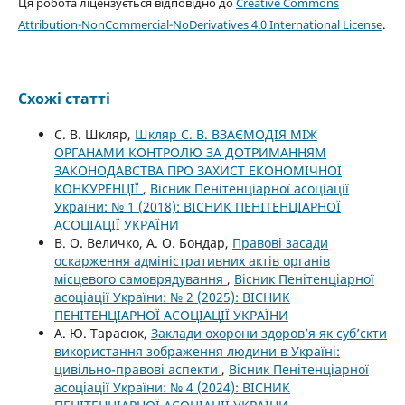
Ця робота ліцензується відповідно до
Creative Commons
Attribution-NonCommercial-NoDerivatives 4.0 International License
.
Схожі статті
С. В. Шкляр,
Шкляр С. В. ВЗАЄМОДІЯ МІЖ
ОРГАНАМИ КОНТРОЛЮ ЗА ДОТРИМАННЯМ
ЗАКОНОДАВСТВА ПРО ЗАХИСТ ЕКОНОМІЧНОЇ
КОНКУРЕНЦІЇ
,
Вісник Пенітенціарної асоціації
України: № 1 (2018): ВІСНИК ПЕНІТЕНЦІАРНОЇ
АСОЦІАЦІЇ УКРАЇНИ
В. О. Величко, А. О. Бондар,
Правові засади
оскарження адміністративних актів органів
місцевого самоврядування
,
Вісник Пенітенціарної
асоціації України: № 2 (2025): ВІСНИК
ПЕНІТЕНЦІАРНОЇ АСОЦІАЦІЇ УКРАЇНИ
А. Ю. Тарасюк,
Заклади охорони здоров’я як суб’єкти
використання зображення людини в Україні:
цивільно-правові аспекти
,
Вісник Пенітенціарної
асоціації України: № 4 (2024): ВІСНИК