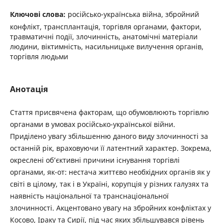
Ключові слова:
російсько-українська війна, збройний
конфлікт, трансплантація, торгівля органами, фактори,
травматичні події, злочинність, анатомічні матеріали
людини, віктимність, насильницьке вилучення органів,
торгівля людьми
Анотація
Стаття присвячена факторам, що обумовлюють торгівлю
органами в умовах російсько-української війни.
Приділено увагу збільшенню даного виду злочинності за
останній рік, враховуючи її латентний характер. Зокрема,
окреслені об’єктивні причини існування торгівлі
органами, як-от: нестача життєво необхідних органів як у
світі в цілому, так і в Україні, корупція у різних галузях та
наявність національної та транснаціональної
злочинності. Акцентовано увагу на збройних конфліктах у
Косово, Іраку та Сирії, під час яких збільшувався рівень