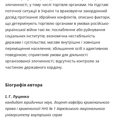
злочинності, у тому числі торгівля органами. На підставі
поточної ситуації в Україні та враховуючи закордонний
досвід протікання збройних конфліктів, описано фактори,
що детермінують торгівлю органами в умовах російсько-
української війни такі як: послаблення або руйнування
соціальних інститутів; економічна нестабільність
держави і суспільства; масове внутрішнє і зовнішнє
переміщення населення; збільшення осіб з адиктивною
поведінкою; сприятливі умови для діяльності
організованої злочинності; відсутність контролю за
частиною державного кордону.
Біографія автора
І. Г. Луценко
кандидат юридичних наук, доцент кафедри кримінального
права і кримінології ННІ № 1 Харківського національного
університету внутрішніх справ