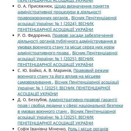
ПЕНІТЕНЦІАРНОЇ АСОЦІАЦІЇ УКРАЇНИ
О. А. Присяжнюк,
Щодо визначення поняття
адміністративної процедури в діяльності
правоохоронних органів
,
Вісник Пенітенціарної
асоціації України: № 1 (2024): ВІСНИК
ПЕНІТЕНЦІАРНОЇ АСОЦІАЦІЇ УКРАЇНИ
Р. О. Федоренко,
Правові засади забезпечення
діяльності органів публічного адміністрування в
умовах воєнного стану та місце серед них норм
адміністративного права
,
Вісник Пенітенціарної
асоціації України: № 1 (2025): ВІСНИК
ПЕНІТЕНЦІАРНОЇ АСОЦІАЦІЇ УКРАЇНИ
С. Ю. Бойко, А. В. Маринів,
Правовий режим
воєнного стану та його вплив на місцеве
самоврядування
,
Вісник Пенітенціарної асоціації
України: № 1 (2025): ВІСНИК ПЕНІТЕНЦІАРНОЇ
АСОЦІАЦІЇ УКРАЇНИ
Д. О. Беззубов,
Адміністративно-правові гарантії
прав і свобод людини у сфері національної безпеки
в умовах воєнного стану
,
Вісник Пенітенціарної
асоціації України: № 3 (2025): ВІСНИК
ПЕНІТЕНЦІАРНОЇ АСОЦІАЦІЇ УКРАЇНИ
Софія Іванівна Міненко,
Роль і місце органів