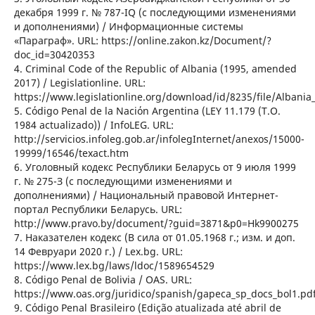
декабря 1999 г. № 787-IQ (с последующими изменениями
и дополнениями) / Информационные системы
«Параграф». URL: https://online.zakon.kz/Document/?
doc_id=30420353
4. Criminal Code of the Republic of Albania (1995, amended
2017) / Legislationline. URL:
https://www.legislationline.org/download/id/8235/file/Alban
5. Cόdigo Penal de la Naciόn Argentina (LEY 11.179 (T.O.
1984 actualizado)) / InfoLEG. URL:
http://servicios.infoleg.gob.ar/infolegInternet/anexos/15000-
19999/16546/texact.htm
6. Уголовный кодекс Республики Беларусь от 9 июля 1999
г. № 275-З (с последующими изменениями и
дополнениями) / Национальный правовой Интернет-
портал Республики Беларусь. URL:
http://www.pravo.by/document/?guid=3871&p0=Hk9900275
7. Наказателен кодекс (В сила от 01.05.1968 г.; изм. и доп.
14 Февруари 2020 г.) / Lex.bg. URL:
https://www.lex.bg/laws/ldoc/1589654529
8. Cόdigo Penal de Bolivia / OAS. URL:
https://www.oas.org/juridico/spanish/gapeca_sp_docs_bol1.pd
9. Cόdigo Penal Brasileiro (Edição atualizada até abril de