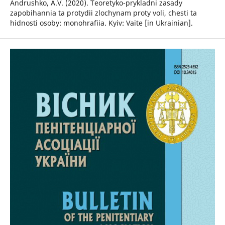
Andrushko, A.V. (2020). Teoretyko-prykladni zasady
zapobihannia ta protydii zlochynam proty voli, chesti ta
hidnosti osoby: monohrafiia. Kyiv: Vaite [in Ukrainian].