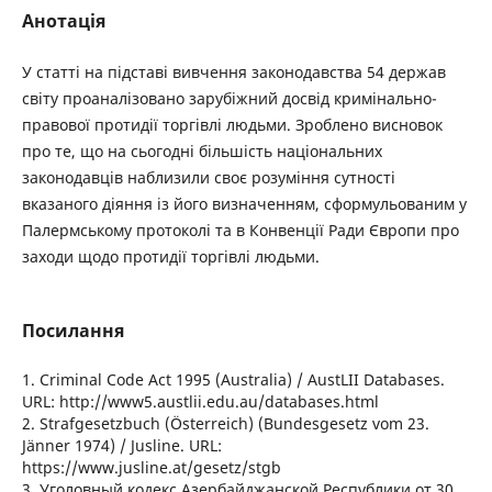
Анотація
У статті на підставі вивчення законодавства 54 держав
світу проаналізовано зарубіжний досвід кримінально-
правової протидії торгівлі людьми. Зроблено висновок
про те, що на сьогодні більшість національних
законодавців наблизили своє розуміння сутності
вказаного діяння із його визначенням, сформульованим у
Палермському протоколі та в Конвенції Ради Європи про
заходи щодо протидії торгівлі людьми.
Посилання
1. Criminal Code Act 1995 (Australia) / AustLII Databases.
URL: http://www5.austlii.edu.au/databases.html
2. Strafgesetzbuch (Österreich) (Bundesgesetz vom 23.
Jänner 1974) / Jusline. URL:
https://www.jusline.at/gesetz/stgb
3. Уголовный кодекс Азербайджанской Республики от 30