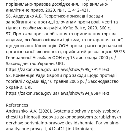
порівняльно-правове дослідження. Порівняльно-
аналітичне право. 2020. № 1. С. 412–421.
56. Андрушко А.В. Теоретико-прикладні засади
запобігання та протидії злочинам проти волі, честі та
гідності особи: монографія. Київ: Ваіте, 2020. 560 с.
57. Протокол про запобігання та припинення торгівлі
людьми, особливо жінками і дітьми, та покарання за неї,
що доповнює Конвенцію ООН проти транснаціональної
організованої злочинності, прийнятий резолюцією 55/25
Генеральної Асамблеї ООН від 15 листопада 2000 р. /
Законодавство України. URL:
https://zakon.rada.gov.ua/laws/show/995_791#Text
58. Конвенція Ради Європи про заходи щодо протидії
торгівлі людьми від 16 травня 2005 р. / Законодавство
України. URL:
https://zakon.rada.gov.ua/laws/show/994_858#Text
References
Andrushko, A.V. (2020). Systema zlochyniv proty svobody,
chesti ta hidnosti osoby za zakonodavstvom zarubizhnykh
derzhav: porivnialno-pravove doslidzhennia. Porivnialno-
analitychne pravo, 1, 412–421 [in Ukrainian].