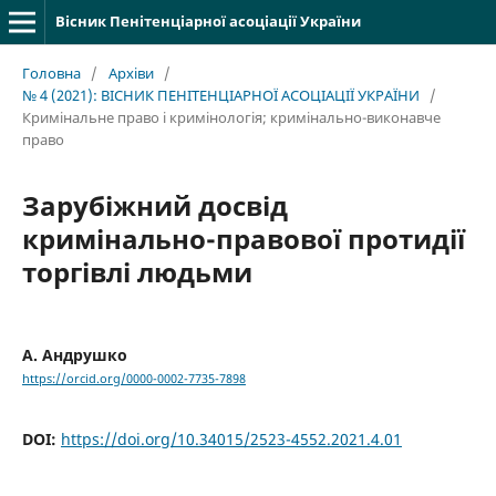
Вісник Пенітенціарної асоціації України
Головна
/
Архіви
/
№ 4 (2021): ВІСНИК ПЕНІТЕНЦІАРНОЇ АСОЦІАЦІЇ УКРАЇНИ
/
Кримінальне право і кримінологія; кримінально-виконавче
право
Зарубіжний досвід
кримінально-правової протидії
торгівлі людьми
А. Андрушко
https://orcid.org/0000-0002-7735-7898
DOI:
https://doi.org/10.34015/2523-4552.2021.4.01