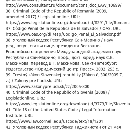
http://www.consultant.ru/document/cons_doc_LAW_10699/
36. Criminal Code of the Republic of Romania (2009,
amended 2017) / Legislationline. URL:
https://www.legislationline.org/download/id/8291/file/Roma
37. Cόdigo Penal de la República de El Salvador / OAS. URL:
https://www.oas.org/dil/esp/Codigo_Penal_El_Salvador.pdf
38. Уголовный кодекс Республики Сан-Марино / науч.
ред., вступ. статья вице-президента Восточно-
Европейского отделения Международной академии наук
Республики Сан-Марино, проф., докт. юрид. наук С.В.
Максимова; перевод В.Г. Максимова. Санкт-Петербург:
Издательство «Юридический центр Пресс», 2002. 253 с.
39. Trestný zákon Slovenskej republiky (Zákon č. 300/2005 Z.
z.) / Zákony pre l’udi.sk. URL:
https://www.zakonypreludi.sk/zz/2005-300
40. Criminal Code of the Republic of Slovenia (2008) /
Legislationline. URL:
https://www.legislationline.org/download/id/3773/file/Sloveni
41. Title 18 of the United States Code / Legal Information
Institute. URL:
https://www.law.cornell.edu/uscode/text/18/1201
42. Уголовный кодекс Республики Таджикистан от 21 мая