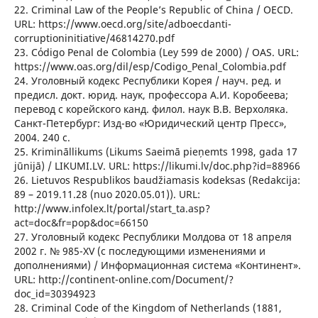
22. Criminal Law of the People’s Republic of China / OECD.
URL: https://www.oecd.org/site/adboecdanti-
corruptioninitiative/46814270.pdf
23. Cόdigo Penal de Colombia (Ley 599 de 2000) / OAS. URL:
https://www.oas.org/dil/esp/Codigo_Penal_Colombia.pdf
24. Уголовный кодекс Республики Корея / науч. ред. и
предисл. докт. юрид. наук, профессора А.И. Коробеева;
перевод с корейского канд. филол. наук В.В. Верхоляка.
Санкт-Петербург: Изд-во «Юридический центр Пресс»,
2004. 240 с.
25. Krimināllikums (Likums Saeimā pieņemts 1998, gada 17
jūnijā) / LIKUMI.LV. URL: https://likumi.lv/doc.php?id=88966
26. Lietuvos Respublikos baudžiamasis kodeksas (Redakcija:
89 – 2019.11.28 (nuo 2020.05.01)). URL:
http://www.infolex.lt/portal/start_ta.asp?
act=doc&fr=pop&doc=66150
27. Уголовный кодекс Республики Молдова от 18 апреля
2002 г. № 985-XV (с последующими изменениями и
дополнениями) / Информационная система «Континент».
URL: http://continent-online.com/Document/?
doc_id=30394923
28. Criminal Code of the Kingdom of Netherlands (1881,