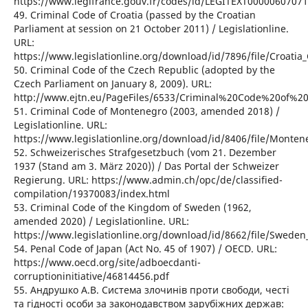
https://www.legifrance.gouv.fr/codes/id/LEGITEXT00000607071
49. Criminal Code of Croatia (passed by the Croatian
Parliament at session on 21 October 2011) / Legislationline.
URL:
https://www.legislationline.org/download/id/7896/file/Croati
50. Criminal Code of the Czech Republic (adopted by the
Czech Parliament on January 8, 2009). URL:
http://www.ejtn.eu/PageFiles/6533/Criminal%20Code%20of%2
51. Criminal Code of Montenegro (2003, amended 2018) /
Legislationline. URL:
https://www.legislationline.org/download/id/8406/file/Mont
52. Schweizerisches Strafgesetzbuch (vom 21. Dezember
1937 (Stand am 3. März 2020)) / Das Portal der Schweizer
Regierung. URL: https://www.admin.ch/opc/de/classified-
compilation/19370083/index.html
53. Criminal Code of the Kingdom of Sweden (1962,
amended 2020) / Legislationline. URL:
https://www.legislationline.org/download/id/8662/file/Swede
54. Penal Code of Japan (Act No. 45 of 1907) / OECD. URL:
https://www.oecd.org/site/adboecdanti-
corruptioninitiative/46814456.pdf
55. Андрушко А.В. Система злочинів проти свободи, честі
та гідності особи за законодавством зарубіжних держав: