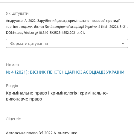
Як цитувати
Андрушко, А. 2022. Зарубіжний досвід кримінально-правової протидії
торгівлі людьми.
Вісник Пенітенціарної асоціації України
. 4 (Квіт 2022), 5–21.
DOI:https://doi.org/10.34015/2523-4552.2021.4.01.
Формати цитування
Номер
№ 4 (2021): ВІСНИК ПЕНІТЕНЦІАРНОЇ АСОЦІАЦІЇ УКРАЇНИ
Розділ
Кримінальне право і кримінологія; кримінально-
виконавче право
Ліцензія
Авторське право (c) 2022 А. Андрушко