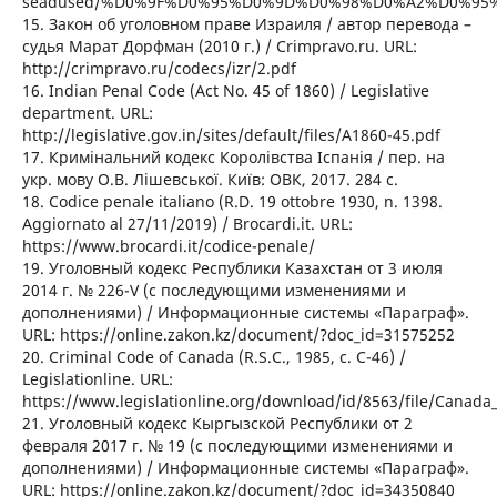
seadused/%D0%9F%D0%95%D0%9D%D0%98%D0%A2%D0%95
15. Закон об уголовном праве Израиля / автор перевода –
судья Марат Дорфман (2010 г.) / Crimpravo.ru. URL:
http://crimpravo.ru/codecs/izr/2.pdf
16. Indian Penal Code (Act No. 45 of 1860) / Legislative
department. URL:
http://legislative.gov.in/sites/default/files/A1860-45.pdf
17. Кримінальний кодекс Королівства Іспанія / пер. на
укр. мову О.В. Лішевської. Київ: ОВК, 2017. 284 с.
18. Codice penale italiano (R.D. 19 ottobre 1930, n. 1398.
Aggiornato al 27/11/2019) / Brocardi.it. URL:
https://www.brocardi.it/codice-penale/
19. Уголовный кодекс Республики Казахстан от 3 июля
2014 г. № 226-V (с последующими изменениями и
дополнениями) / Информационные системы «Параграф».
URL: https://online.zakon.kz/document/?doc_id=31575252
20. Criminal Code of Canada (R.S.C., 1985, c. C-46) /
Legislationline. URL:
https://www.legislationline.org/download/id/8563/file/Canad
21. Уголовный кодекс Кыргызской Республики от 2
февраля 2017 г. № 19 (с последующими изменениями и
дополнениями) / Информационные системы «Параграф».
URL: https://online.zakon.kz/document/?doc_id=34350840