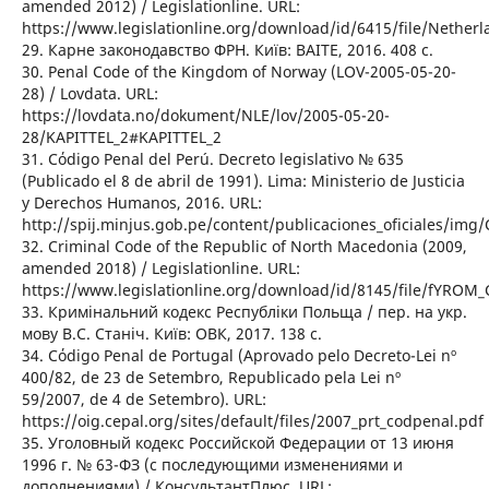
amended 2012) / Legislationline. URL:
https://www.legislationline.org/download/id/6415/file/Nethe
29. Карне законодавство ФРН. Київ: ВАІТЕ, 2016. 408 с.
30. Penal Code of the Kingdom of Norway (LOV-2005-05-20-
28) / Lovdata. URL:
https://lovdata.no/dokument/NLE/lov/2005-05-20-
28/KAPITTEL_2#KAPITTEL_2
31. Cόdigo Penal del Perú. Decreto legislativo № 635
(Publicado el 8 de abril de 1991). Lima: Ministerio de Justicia
y Derechos Humanos, 2016. URL:
http://spij.minjus.gob.pe/content/publicaciones_oficiales/i
32. Criminal Code of the Republic of North Macedonia (2009,
amended 2018) / Legislationline. URL:
https://www.legislationline.org/download/id/8145/file/fYRO
33. Кримінальний кодекс Республіки Польща / пер. на укр.
мову В.С. Станіч. Київ: ОВК, 2017. 138 с.
34. Cόdigo Penal de Portugal (Aprovado pelo Decreto-Lei nº
400/82, de 23 de Setembro, Republicado pela Lei nº
59/2007, de 4 de Setembro). URL:
https://oig.cepal.org/sites/default/files/2007_prt_codpenal.pdf
35. Уголовный кодекс Российской Федерации от 13 июня
1996 г. № 63-ФЗ (с последующими изменениями и
дополнениями) / КонсультантПлюс. URL: