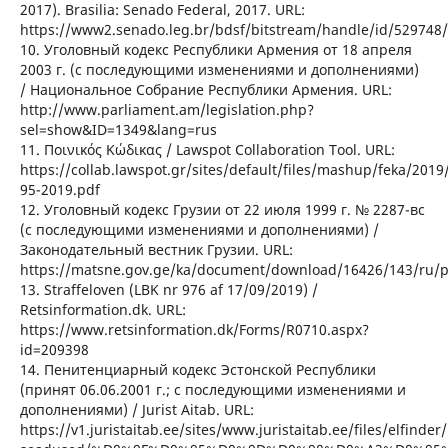
2017). Brasilia: Senado Federal, 2017. URL:
https://www2.senado.leg.br/bdsf/bitstream/handle/id/529748
10. Уголовный кодекс Республики Армения от 18 апреля
2003 г. (с последующими изменениями и дополнениями)
/ Национальное Собрание Республики Армения. URL:
http://www.parliament.am/legislation.php?
sel=show&ID=1349&lang=rus
11. Ποινικός Κώδικας / Lawspot Collaboration Tool. URL:
https://collab.lawspot.gr/sites/default/files/mashup/feka/2019/
95-2019.pdf
12. Уголовный кодекс Грузии от 22 июля 1999 г. № 2287-вс
(с последующими изменениями и дополнениями) /
Законодательный вестник Грузии. URL:
https://matsne.gov.ge/ka/document/download/16426/143/ru/p
13. Straffeloven (LBK nr 976 af 17/09/2019) /
Retsinformation.dk. URL:
https://www.retsinformation.dk/Forms/R0710.aspx?
id=209398
14. Пенитенциарный кодекс Эстонской Республики
(принят 06.06.2001 г.; с последующими изменениями и
дополнениями) / Jurist Aitab. URL:
https://v1.juristaitab.ee/sites/www.juristaitab.ee/files/elfinder/