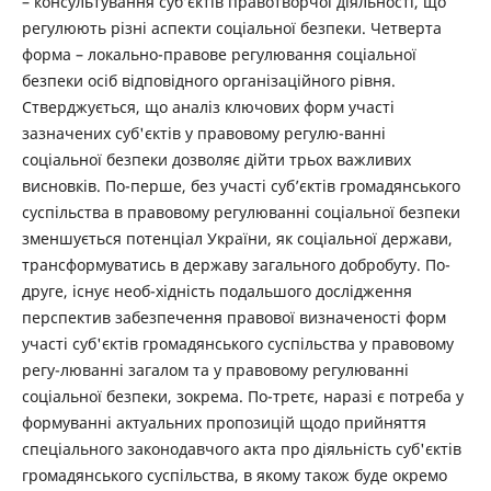
– консультування суб’єктів правотворчої діяльності, що
регулюють різні аспекти соціальної безпеки. Четверта
форма – локально-правове регулювання соціальної
безпеки осіб відповідного організаційного рівня.
Стверджується, що аналіз ключових форм участі
зазначених суб'єктів у правовому регулю-ванні
соціальної безпеки дозволяє дійти трьох важливих
висновків. По-перше, без участі суб’єктів громадянського
суспільства в правовому регулюванні соціальної безпеки
зменшується потенціал України, як соціальної держави,
трансформуватись в державу загального добробуту. По-
друге, існує необ-хідність подальшого дослідження
перспектив забезпечення правової визначеності форм
участі суб'єктів громадянського суспільства у правовому
регу-люванні загалом та у правовому регулюванні
соціальної безпеки, зокрема. По-третє, наразі є потреба у
формуванні актуальних пропозицій щодо прийняття
спеціального законодавчого акта про діяльність суб'єктів
громадянського суспільства, в якому також буде окремо