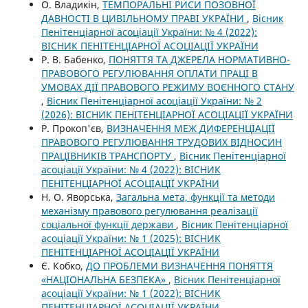
О. Владикін,
ТЕМПОРАЛЬНІ РИСИ ПОЗОВНОЇ
ДАВНОСТІ В ЦИВІЛЬНОМУ ПРАВІ УКРАЇНИ
,
Вісник
Пенітенціарної асоціації України: № 4 (2022):
ВІСНИК ПЕНІТЕНЦІАРНОЇ АСОЦІАЦІЇ УКРАЇНИ
Р. В. Бабенко,
ПОНЯТТЯ ТА ДЖЕРЕЛА НОРМАТИВНО-
ПРАВОВОГО РЕГУЛЮВАННЯ ОПЛАТИ ПРАЦІ В
УМОВАХ ДІЇ ПРАВОВОГО РЕЖИМУ ВОЄННОГО СТАНУ
,
Вісник Пенітенціарної асоціації України: № 2
(2026): ВІСНИК ПЕНІТЕНЦІАРНОЇ АСОЦІАЦІЇ УКРАЇНИ
Р. Прокоп'єв,
ВИЗНАЧЕННЯ МЕЖ ДИФЕРЕНЦІАЦІЇ
ПРАВОВОГО РЕГУЛЮВАННЯ ТРУДОВИХ ВІДНОСИН
ПРАЦІВНИКІВ ТРАНСПОРТУ
,
Вісник Пенітенціарної
асоціації України: № 4 (2022): ВІСНИК
ПЕНІТЕНЦІАРНОЇ АСОЦІАЦІЇ УКРАЇНИ
Н. О. Яворська,
Загальна мета, функції та методи
механізму правового регулювання реалізації
соціальної функції держави
,
Вісник Пенітенціарної
асоціації України: № 1 (2025): ВІСНИК
ПЕНІТЕНЦІАРНОЇ АСОЦІАЦІЇ УКРАЇНИ
Є. Кобко,
ДО ПРОБЛЕМИ ВИЗНАЧЕННЯ ПОНЯТТЯ
«НАЦІОНАЛЬНА БЕЗПЕКА»
,
Вісник Пенітенціарної
асоціації України: № 1 (2022): ВІСНИК
ПЕНІТЕНЦІАРНОЇ АСОЦІАЦІЇ УКРАЇНИ