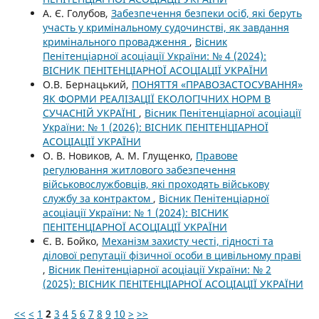
А. Є. Голубов,
Забезпечення безпеки осіб, які беруть
участь у кримінальному судочинстві, як завдання
кримінального провадження
,
Вісник
Пенітенціарної асоціації України: № 4 (2024):
ВІСНИК ПЕНІТЕНЦІАРНОЇ АСОЦІАЦІЇ УКРАЇНИ
О.В. Бернацький,
ПОНЯТТЯ «ПРАВОЗАСТОСУВАННЯ»
ЯК ФОРМИ РЕАЛІЗАЦІЇ ЕКОЛОГІЧНИХ НОРМ В
СУЧАСНІЙ УКРАЇНІ
,
Вісник Пенітенціарної асоціації
України: № 1 (2026): ВІСНИК ПЕНІТЕНЦІАРНОЇ
АСОЦІАЦІЇ УКРАЇНИ
О. В. Новиков, А. М. Глущенко,
Правове
регулювання житлового забезпечення
військовослужбовців, які проходять військову
службу за контрактом
,
Вісник Пенітенціарної
асоціації України: № 1 (2024): ВІСНИК
ПЕНІТЕНЦІАРНОЇ АСОЦІАЦІЇ УКРАЇНИ
Є. В. Бойко,
Механізм захисту честі, гідності та
ділової репутації фізичної особи в цивільному праві
,
Вісник Пенітенціарної асоціації України: № 2
(2025): ВІСНИК ПЕНІТЕНЦІАРНОЇ АСОЦІАЦІЇ УКРАЇНИ
<<
<
1
2
3
4
5
6
7
8
9
10
>
>>