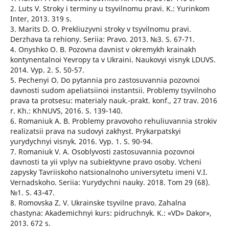
2. Luts V. Stroky i terminy u tsyvilnomu pravi. K.: Yurinkom
Inter, 2013. 319 s.
3. Marits D. O. Prekliuzyvni stroky v tsyvilnomu pravi.
Derzhava ta rehiony. Seriia: Pravo. 2013. №3. S. 67-71.
4. Onyshko O. B. Pozovna davnist v okremykh krainakh
kontynentalnoi Yevropy ta v Ukraini. Naukovyi visnyk LDUVS.
2014. Vyp. 2. S. 50-57.
5. Pechenyi O. Do pytannia pro zastosuvannia pozovnoi
davnosti sudom apeliatsiinoi instantsii. Problemy tsyvilnoho
prava ta protsesu: materialy nauk.-prakt. konf., 27 trav. 2016
r. Kh.: KhNUVS, 2016. S. 139-140.
6. Romaniuk A. B. Problemy pravovoho rehuliuvannia strokiv
realizatsii prava na sudovyi zakhyst. Prykarpatskyi
yurydychnyi visnyk. 2016. Vyp. 1. S. 90-94.
7. Romaniuk V. A. Osoblyvosti zastosuvannia pozovnoi
davnosti ta yii vplyv na subiektyvne pravo osoby. Vcheni
zapysky Tavriiskoho natsionalnoho universytetu imeni V.I.
Vernadskoho. Seriia: Yurydychni nauky. 2018. Tom 29 (68).
№1. S. 43-47.
8. Romovska Z. V. Ukrainske tsyvilne pravo. Zahalna
chastyna: Akademichnyi kurs: pidruchnyk. K.: «VD» Dakor»,
2013. 672 s.