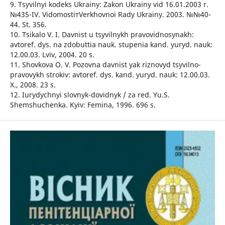
9. Tsyvilnyi kodeks Ukrainy: Zakon Ukrainy vid 16.01.2003 r.
№435-IV. VidomostiтVerkhovnoi Rady Ukrainy. 2003. №№40-
44. St. 356.
10. Tsikalo V. I. Davnist u tsyvilnykh pravovidnosynakh:
avtoref. dys. na zdobuttia nauk. stupenia kand. yuryd. nauk:
12.00.03. Lviv, 2004. 20 s.
11. Shovkova O. V. Pozovna davnist yak riznovyd tsyvilno-
pravovykh strokiv: avtoref. dys. kand. yuryd. nauk: 12.00.03.
X., 2008. 23 s.
12. Iurydychnyi slovnyk-dovidnyk / za red. Yu.S.
Shemshuchenka. Kyiv: Femina, 1996. 696 s.