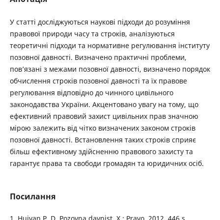
У статті досліджуються наукові підходи до розуміння
правової природи часу та строків, аналізуються
теоретичні підходи та нормативне регулювання інституту
позовної давності. Визначено практичні проблеми,
пов’язані з межами позовної давності, визначено порядок
обчислення строків позовної давності та їх правове
регулювання відповідно до чинного цивільного
законодавства України. Акцентовано увагу на тому, що
ефективний правовий захист цивільних прав значною
мірою залежить від чітко визначених законом строків
позовної давності. Встановлення таких строків сприяє
більш ефективному здійсненню правового захисту та
гарантує права та свободи громадян та юридичних осіб.
Посилання
1. Huivan P. D. Pozovna davnist. X.: Pravo, 2012. 446 s.