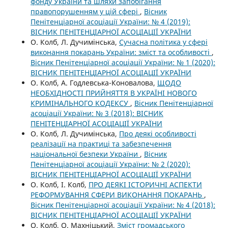
фонду України та шляхи запобігання
правопорушенням у цій сфері
,
Вісник
Пенітенціарної асоціації України: № 4 (2019):
ВІСНИК ПЕНІТЕНЦІАРНОЇ АСОЦІАЦІЇ УКРАЇНИ
О. Колб, Л. Дучимінська,
Сучасна політика у сфері
виконання покарань України: зміст та особливості
,
Вісник Пенітенціарної асоціації України: № 1 (2020):
ВІСНИК ПЕНІТЕНЦІАРНОЇ АСОЦІАЦІЇ УКРАЇНИ
О. Колб, А. Годлевська-Коновалова,
ЩОДО
НЕОБХІДНОСТІ ПРИЙНЯТТЯ В УКРАЇНІ НОВОГО
КРИМІНАЛЬНОГО КОДЕКСУ
,
Вісник Пенітенціарної
асоціації України: № 3 (2018): ВІСНИК
ПЕНІТЕНЦІАРНОЇ АСОЦІАЦІЇ УКРАЇНИ
О. Колб, Л. Дучимінська,
Про деякі особливості
реалізації на практиці та забезпечення
національної безпеки України
,
Вісник
Пенітенціарної асоціації України: № 2 (2020):
ВІСНИК ПЕНІТЕНЦІАРНОЇ АСОЦІАЦІЇ УКРАЇНИ
О. Колб, І. Колб,
ПРО ДЕЯКІ ІСТОРИЧНІ АСПЕКТИ
РЕФОРМУВАННЯ СФЕРИ ВИКОНАННЯ ПОКАРАНЬ
,
Вісник Пенітенціарної асоціації України: № 4 (2018):
ВІСНИК ПЕНІТЕНЦІАРНОЇ АСОЦІАЦІЇ УКРАЇНИ
О. Колб, О. Махніцький,
Зміст громадського