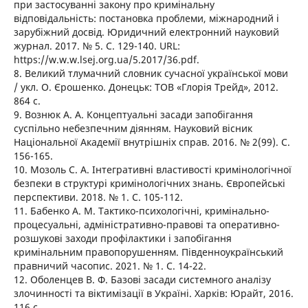
при застосуванні закону про кримінальну
відповідальність: постановка проблеми, міжнародний і
зарубіжний досвід. Юридичний електронний науковий
журнал. 2017. № 5. С. 129-140. URL:
https://w.w.w.lsej.org.ua/5.2017/36.pdf.
8. Великий тлумачний словник сучасної української мови
/ укл. О. Єрошенко. Донецьк: ТОВ «Глорія Трейд», 2012.
864 с.
9. Вознюк А. А. Концептуальні засади запобігання
суспільно небезпечним діянням. Науковий вісник
Національної Академії внутрішніх справ. 2016. № 2(99). С.
156-165.
10. Мозоль С. А. Інтегративні властивості кримінологічної
безпеки в структурі кримінологічних знань. Європейські
перспективи. 2018. № 1. С. 105-112.
11. Бабенко А. М. Тактико-психологічні, кримінально-
процесуальні, адміністративно-правові та оперативно-
розшукові заходи профілактики і запобігання
кримінальним правопорушенням. Південноукраїнський
правничий часопис. 2021. № 1. С. 14-22.
12. Оболенцев В. Ф. Базові засади системного аналізу
злочинності та віктимізації в Україні. Харків: Юрайт, 2016.
116 с.