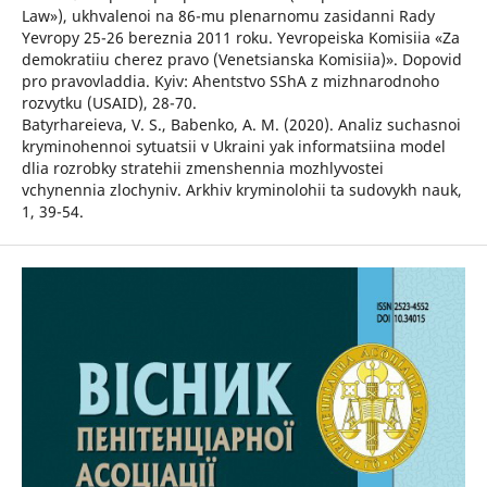
Law»), ukhvalenoi na 86-mu plenarnomu zasidanni Rady
Yevropy 25-26 bereznia 2011 roku. Yevropeiska Komisiia «Za
demokratiiu cherez pravo (Venetsianska Komisiia)». Dopovid
pro pravovladdia. Kyiv: Ahentstvo SShA z mizhnarodnoho
rozvytku (USAID), 28-70.
Batyrhareieva, V. S., Babenko, A. M. (2020). Analiz suchasnoi
kryminohennoi sytuatsii v Ukraini yak informatsiina model
dlia rozrobky stratehii zmenshennia mozhlyvostei
vchynennia zlochyniv. Arkhiv kryminolohii ta sudovykh nauk,
1, 39-54.