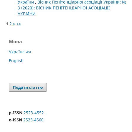
України
,
Вісник Пенітенціарної асоціації України: №
3 (2020): ВІСНИК ПЕНІТЕНЦІАРНОЇ АСОЦІАЦІЇ
УКРАЇНИ
1
2
>
>>
Мова
Українська
English
Подати статтю
p-ISSN
2523-4552
e-ISSN
2523-4560