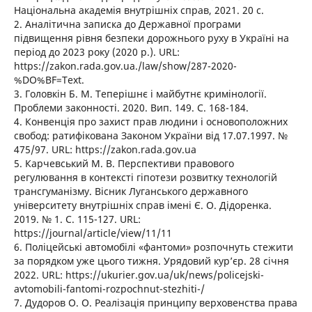
Національна академія внутрішніх справ, 2021. 20 с.
2. Аналітична записка до Державної програми
підвищення рівня безпеки дорожнього руху в Україні на
період до 2023 року (2020 р.). URL:
https://zakon.rada.gov.ua./law/show/287-2020-
%DO%BF=Text.
3. Головкін Б. М. Теперішнє і майбутнє кримінології.
Проблеми законності. 2020. Вип. 149. С. 168-184.
4. Конвенція про захист прав людини і основоположних
свобод: ратифікована Законом України від 17.07.1997. №
475/97. URL: https://zakon.rada.gov.ua
5. Карчевський М. В. Перспективи правового
регулювання в контексті гіпотези розвитку технологій
трансгуманізму. Вісник Луганського державного
університету внутрішніх справ імені Є. О. Дідоренка.
2019. № 1. С. 115-127. URL:
https://journal/article/view/11/11
6. Поліцейські автомобілі «фантоми» розпочнуть стежити
за порядком уже цього тижня. Урядовий кур’єр. 28 січня
2022. URL: https://ukurier.gov.ua/uk/news/policejski-
avtomobili-fantomi-rozpochnut-stezhiti-/
7. Дудоров О. О. Реалізація принципу верховенства права