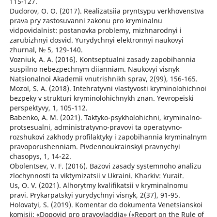
115-127.
Dudorov, O. O. (2017). Realizatsiia pryntsypu verkhovenstva
prava pry zastosuvanni zakonu pro kryminalnu
vidpovidalnist: postanovka problemy, mizhnarodnyi i
zarubizhnyi dosvid. Yurydychnyi elektronnyi naukovyi
zhurnal, № 5, 129-140.
Vozniuk, A. A. (2016). Kontseptualni zasady zapobihannia
suspilno nebezpechnym diianniam. Naukovyi visnyk
Natsionalnoi Akademii vnutrishnikh sprav, 2(99), 156-165.
Mozol, S. A. (2018). Intehratyvni vlastyvosti kryminolohichnoi
bezpeky v strukturi kryminolohichnykh znan. Yevropeiski
perspektyvy, 1, 105-112.
Babenko, A. M. (2021). Taktyko-psykholohichni, kryminalno-
protsesualni, administratyvno-pravovi ta operatyvno-
rozshukovi zakhody profilaktyky i zapobihannia kryminalnym
pravoporushenniam. Pivdennoukrainskyi pravnychyi
chasopys, 1, 14-22.
Obolentsev, V. F. (2016). Bazovi zasady systemnoho analizu
zlochynnosti ta viktymizatsii v Ukraini. Kharkiv: Yurait.
Us, O. V. (2021). Alhorytmy kvalifikatsii v kryminalnomu
pravi. Prykarpatskyi yurydychnyi visnyk, 2(37), 91-95.
Holovatyi, S. (2019). Komentar do dokumenta Venetsianskoi
komisii: «Dopovid pro pravovladdia» («Report on the Rule of