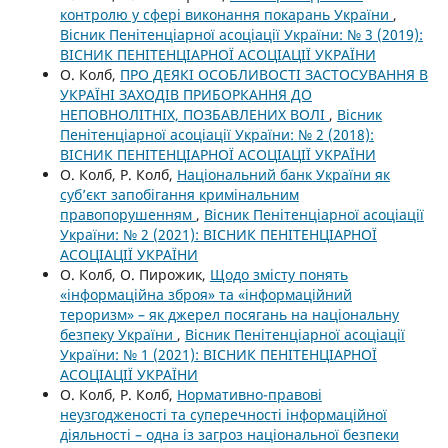
контролю у сфері виконання покарань України
,
Вісник Пенітенціарної асоціації України: № 3 (2019):
ВІСНИК ПЕНІТЕНЦІАРНОЇ АСОЦІАЦІЇ УКРАЇНИ
О. Колб,
ПРО ДЕЯКІ ОСОБЛИВОСТІ ЗАСТОСУВАННЯ В
УКРАЇНІ ЗАХОДІВ ПРИБОРКАННЯ ДО
НЕПОВНОЛІТНІХ, ПОЗБАВЛЕНИХ ВОЛІ
,
Вісник
Пенітенціарної асоціації України: № 2 (2018):
ВІСНИК ПЕНІТЕНЦІАРНОЇ АСОЦІАЦІЇ УКРАЇНИ
О. Колб, Р. Колб,
Національний банк України як
суб’єкт запобігання кримінальним
правопорушенням
,
Вісник Пенітенціарної асоціації
України: № 2 (2021): ВІСНИК ПЕНІТЕНЦІАРНОЇ
АСОЦІАЦІЇ УКРАЇНИ
О. Колб, О. Пирожик,
Щодо змісту понять
«інформаційна зброя» та «інформаційний
тероризм» – як джерел посягань на національну
безпеку України
,
Вісник Пенітенціарної асоціації
України: № 1 (2021): ВІСНИК ПЕНІТЕНЦІАРНОЇ
АСОЦІАЦІЇ УКРАЇНИ
О. Колб, Р. Колб,
Нормативно-правові
неузгодженості та суперечності інформаційної
діяльності – одна із загроз національної безпеки