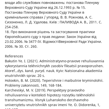
влади або службових повноважень: постанова Пленуму
Верховного Суду України від 26.12.1993 р. № 15.
Постанова Пленуму Верховного Суду України в
кримінальних справах / упоряд. В. В. Рожнова, А. С.
Сизоненко, Л. Д. Удалова. Київ : ПАЛИВОДА А. В., 2011. С.
254-258.
18. Про виконання рішень та застосування практики
Європейського суду з прав людини: Закон України від
23.02.2006. № 3477-IV. ВідомостіВверховної Ради України.
2006. № 30. Ст. 260.
References
Bakutin Ye. I. (2021). Administratyvno-pravove rehuliuvannia
vykorystannia tekhnichnykh zasobiv fiksatsii pravoporushen.
Atoref…dys. kand. yuryd. nauk. Kyiv: Natsionalna akademiia
vnutrishnikh sprav. 20 s.
Holovkin, B. M. (2020). Teperishnie i maibutnie kryminolohii.
Problemy zakonnosti, 149, 168-184.
Karchevskyi, M. V. (2019). Perspektyvy pravovoho
rehuliuvannia v konteksti hipotezy rozvytku tekhnolohii
transhumanizmu. Visnyk Luhanskoho derzhavnoho
universytetu vnutrishnikh sprav imeni Ye. O. Didorenka, 1,