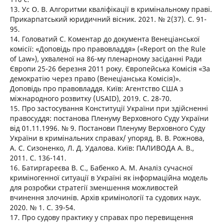
13. Ус О. В. Алгоритми кваліфікації в кримінальному праві.
Прикарпатський юридичний вісник. 2021. № 2(37). С. 91-
95.
14. Головатий С. Коментар до документа Венеціанської
комісії: «Доповідь про правовладдя» («Report on the Rule
of Law»), ухваленої на 86-му пленарному засіданні Ради
Європи 25-26 березня 2011 року. Європейська Комісія «За
демократію через право (Венеціанська Комісія)».
Доповідь про правовладдя. Київ: Агентство США з
міжнародного розвитку (USAID), 2019. С. 28-70.
15. Про застосування Конституції України при здійсненні
правосуддя: постанова Пленуму Верховного Суду України
від 01.11.1996. № 9. Постанови Пленуму Верховного Суду
України в кримінальних справах/ упоряд. В. В. Рожнова,
А. С. Сизоненко, Л. Д. Удалова. Київ: ПАЛИВОДА А. В.,
2011. С. 136-141.
16. Батиргареєва В. С., Бабенко А. М. Аналіз сучасної
криміногенної ситуації в Україні як інформаційна модель
для розробки стратегії зменшення можливостей
вчинення злочинів. Архів кримінології та судових наук.
2020. № 1. С. 39-54.
17. Про судову практику у справах про перевищення