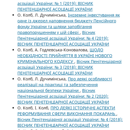
асоціації України: № 1 (2019): ВІСНИК
ПЕНІТЕНЦІАРНОЇ АСОЦІАЦІЇ УКРАЇНИ
О. Колб, Л. Дучимінська,
Іноземне інвестування як
одне із джерел наповнення бюджету Пенсійного
фонду України та шляхи запобігання
правопорушенням у цій сфері
,
Вісник
Пенітенціарної асоціації України: № 4 (2019):
ВІСНИК ПЕНІТЕНЦІАРНОЇ АСОЦІАЦІЇ УКРАЇНИ
О. Колб, А. Годлевська-Коновалова,
ЩОДО
НЕОБХІДНОСТІ ПРИЙНЯТТЯ В УКРАЇНІ НОВОГО
КРИМІНАЛЬНОГО КОДЕКСУ
,
Вісник Пенітенціарної
асоціації України: № 3 (2018): ВІСНИК
ПЕНІТЕНЦІАРНОЇ АСОЦІАЦІЇ УКРАЇНИ
О. Колб, Л. Дучимінська,
Про деякі особливості
реалізації на практиці та забезпечення
національної безпеки України
,
Вісник
Пенітенціарної асоціації України: № 2 (2020):
ВІСНИК ПЕНІТЕНЦІАРНОЇ АСОЦІАЦІЇ УКРАЇНИ
О. Колб, І. Колб,
ПРО ДЕЯКІ ІСТОРИЧНІ АСПЕКТИ
РЕФОРМУВАННЯ СФЕРИ ВИКОНАННЯ ПОКАРАНЬ
,
Вісник Пенітенціарної асоціації України: № 4 (2018):
ВІСНИК ПЕНІТЕНЦІАРНОЇ АСОЦІАЦІЇ УКРАЇНИ