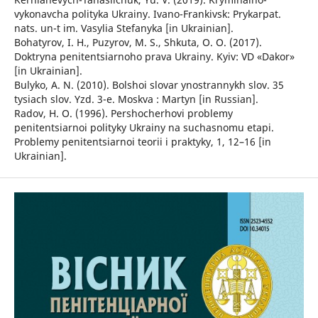
vykonavcha polityka Ukrainy. Ivano-Frankivsk: Prykarpat.
nats. un-t im. Vasylia Stefanyka [in Ukrainian].
Bohatyrov, I. H., Puzyrov, M. S., Shkuta, O. O. (2017).
Doktryna penitentsiarnoho prava Ukrainy. Kyiv: VD «Dakor»
[in Ukrainian].
Bulyko, A. N. (2010). Bolshoi slovar ynostrannykh slov. 35
tysiach slov. Yzd. 3-e. Moskva : Martyn [in Russian].
Radov, H. O. (1996). Pershocherhovi problemy
penitentsiarnoi polityky Ukrainy na suchasnomu etapi.
Problemy penitentsiarnoi teorii i praktyky, 1, 12–16 [in
Ukrainian].