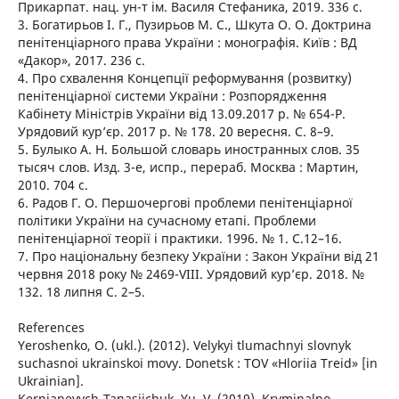
Прикарпат. нац. ун-т ім. Василя Стефаника, 2019. 336 с.
3. Богатирьов І. Г., Пузирьов М. С., Шкута О. О. Доктрина
пенітенціарного права України : монографія. Київ : ВД
«Дакор», 2017. 236 с.
4. Про схвалення Концепції реформування (розвитку)
пенітенціарної системи України : Розпорядження
Кабінету Міністрів України від 13.09.2017 р. № 654-Р.
Урядовий кур’єр. 2017 р. № 178. 20 вересня. С. 8–9.
5. Булыко А. Н. Большой словарь иностранных слов. 35
тысяч слов. Изд. 3-е, испр., перераб. Москва : Мартин,
2010. 704 с.
6. Радов Г. О. Першочергові проблеми пенітенціарної
політики України на сучасному етапі. Проблеми
пенітенціарної теорії і практики. 1996. № 1. С.12–16.
7. Про національну безпеку України : Закон України від 21
червня 2018 року № 2469-VIII. Урядовий кур’єр. 2018. №
132. 18 липня С. 2–5.
References
Yeroshenko, O. (ukl.). (2012). Velykyi tlumachnyi slovnyk
suchasnoi ukrainskoi movy. Donetsk : TOV «Hloriia Treid» [in
Ukrainian].
Kernianevych-Tanasiichuk, Yu. V. (2019). Kryminalno-