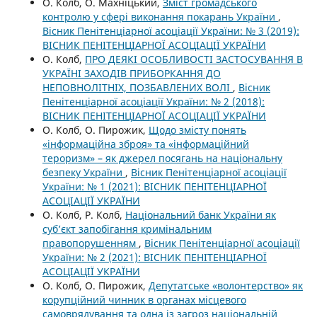
О. Колб, О. Махніцький,
Зміст громадського
контролю у сфері виконання покарань України
,
Вісник Пенітенціарної асоціації України: № 3 (2019):
ВІСНИК ПЕНІТЕНЦІАРНОЇ АСОЦІАЦІЇ УКРАЇНИ
О. Колб,
ПРО ДЕЯКІ ОСОБЛИВОСТІ ЗАСТОСУВАННЯ В
УКРАЇНІ ЗАХОДІВ ПРИБОРКАННЯ ДО
НЕПОВНОЛІТНІХ, ПОЗБАВЛЕНИХ ВОЛІ
,
Вісник
Пенітенціарної асоціації України: № 2 (2018):
ВІСНИК ПЕНІТЕНЦІАРНОЇ АСОЦІАЦІЇ УКРАЇНИ
О. Колб, О. Пирожик,
Щодо змісту понять
«інформаційна зброя» та «інформаційний
тероризм» – як джерел посягань на національну
безпеку України
,
Вісник Пенітенціарної асоціації
України: № 1 (2021): ВІСНИК ПЕНІТЕНЦІАРНОЇ
АСОЦІАЦІЇ УКРАЇНИ
О. Колб, Р. Колб,
Національний банк України як
суб’єкт запобігання кримінальним
правопорушенням
,
Вісник Пенітенціарної асоціації
України: № 2 (2021): ВІСНИК ПЕНІТЕНЦІАРНОЇ
АСОЦІАЦІЇ УКРАЇНИ
О. Колб, О. Пирожик,
Депутатське «волонтерство» як
корупційний чинник в органах місцевого
самоврядування та одна із загроз національній