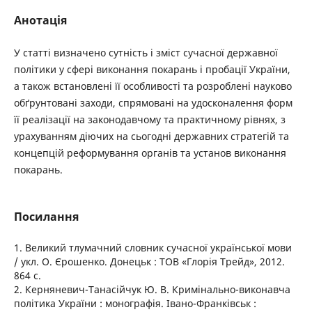
Анотація
У статті визначено сутність і зміст сучасної державної
політики у сфері виконання покарань і пробації України,
а також встановлені її особливості та розроблені науково
обґрунтовані заходи, спрямовані на удосконалення форм
її реалізації на законодавчому та практичному рівнях, з
урахуванням діючих на сьогодні державних стратегій та
концепцій реформування органів та установ виконання
покарань.
Посилання
1. Великий тлумачний словник сучасної української мови
/ укл. О. Єрошенко. Донецьк : ТОВ «Глорія Трейд», 2012.
864 с.
2. Керняневич-Танасійчук Ю. В. Кримінально-виконавча
політика України : монографія. Івано-Франківськ :