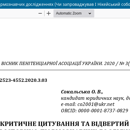
юрмознавчих дослідженнях (Чи запроваджував І Нікейський собо