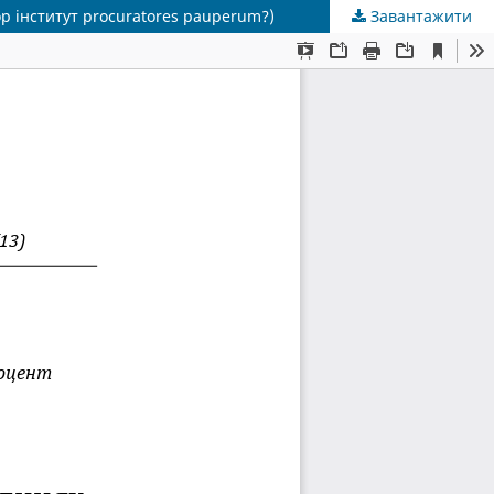
р інститут procuratores pauperum?)
Завантажити