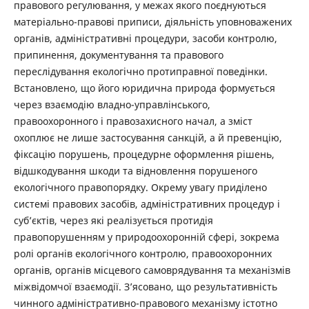
правового регулювання, у межах якого поєднуються
матеріально-правові приписи, діяльність уповноважених
органів, адміністративні процедури, засоби контролю,
припинення, документування та правового
переслідування екологічно протиправної поведінки.
Встановлено, що його юридична природа формується
через взаємодію владно-управлінського,
правоохоронного і правозахисного начал, а зміст
охоплює не лише застосування санкцій, а й превенцію,
фіксацію порушень, процедурне оформлення рішень,
відшкодування шкоди та відновлення порушеного
екологічного правопорядку. Окрему увагу приділено
системі правових засобів, адміністративних процедур і
суб’єктів, через які реалізується протидія
правопорушенням у природоохоронній сфері, зокрема
ролі органів екологічного контролю, правоохоронних
органів, органів місцевого самоврядування та механізмів
міжвідомчої взаємодії. З’ясовано, що результативність
чинного адміністративно-правового механізму істотно