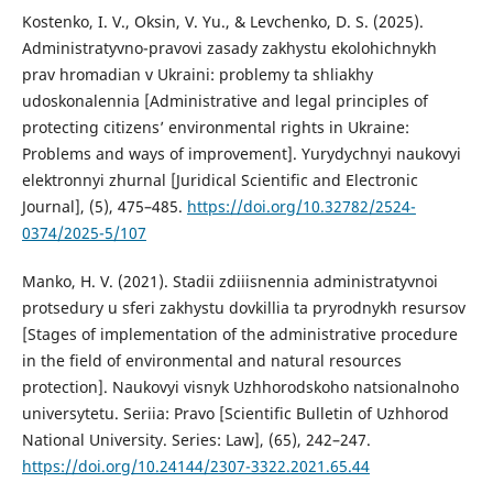
Kostenko, I. V., Oksin, V. Yu., & Levchenko, D. S. (2025).
Administratyvno-pravovi zasady zakhystu ekolohichnykh
prav hromadian v Ukraini: problemy ta shliakhy
udoskonalennia [Administrative and legal principles of
protecting citizens’ environmental rights in Ukraine:
Problems and ways of improvement]. Yurydychnyi naukovyi
elektronnyi zhurnal [Juridical Scientific and Electronic
Journal], (5), 475–485.
https://doi.org/10.32782/2524-
0374/2025-5/107
Manko, H. V. (2021). Stadii zdiiisnennia administratyvnoi
protsedury u sferi zakhystu dovkillia ta pryrodnykh resursov
[Stages of implementation of the administrative procedure
in the field of environmental and natural resources
protection]. Naukovyi visnyk Uzhhorodskoho natsionalnoho
universytetu. Seriia: Pravo [Scientific Bulletin of Uzhhorod
National University. Series: Law], (65), 242–247.
https://doi.org/10.24144/2307-3322.2021.65.44