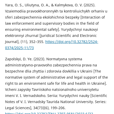
Yara, O. S., Uliutyna, O. A., & Kalmykova, O. V. (2025).
Vzaiemodiia pravookhoronnykh ta kontroliuichykh orhaniv u
sferi zabezpechennia ekolohichnoi bezpeky [Interaction of
law enforcement and supervisory bodies in the field of
ensuring environmental safety]. Yurydychnyi naukovyi
elektronnyi zhurnal [Juridical Scientific and Electronic
Journal], (11), 352–355.
https://doi.org/10.32782/2524-
0374/2025-11/73
Zapolskyi, D. Ye. (2023). Normatyvna systema
administratyvno-pravovoho zabezpechennia prava na
bezpechne dlia zhyttia i zdorovia dovkillia v Ukraini [The
normative system of administrative and legal support of the
right to an environment safe for life and health in Ukraine].
Vcheni zapysky Tavriiskoho natsionalnoho universytetu
imeni V. I. Vernadskoho. Seriia: Yurydychni nauky [Scientific
Notes of V. I. Vernadsky Taurida National University. Series:
Legal Sciences], 34(73)(6), 199–206.
https://doi.org/10.32782/TNU-2707-0581/2023.6/32