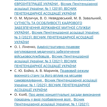
ЄВРОІНТЕГРАЦІІЇ УКРАЇНИ
,
Вісник Пенітенціарної
асоціації України: № 1 (2018): ВІСНИК
ПЕНІТЕНЦІАРНОЇ АСОЦІАЦІЇ УКРАЇНИ
О. М. Музичук, В. О. Невядовський, М. В. Завальний,
СУТНІСТЬ ТА ОСОБЛИВОСТІ КАДРОВОГО
ЗАБЕЗПЕЧЕННЯ ДЕРЖАВНОЇ МИТНОЇ СЛУЖБИ
УКРАЇНИ
,
Вісник Пенітенціарної асоціації України:
№ 3 (2023): ВІСНИК ПЕНІТЕНЦІАРНОЇ АСОЦІАЦІЇ
УКРАЇНИ
О. І. Ліненко,
Адміністративно-правове
регулювання медичного забезпечення
військовослужбовців
,
Вісник Пенітенціарної
асоціації України: № 3 (2021): ВІСНИК
ПЕНІТЕНЦІАРНОЇ АСОЦІАЦІЇ УКРАЇНИ
С. Ю. Бойко, А. В. Маринів,
Правовий режим
воєнного стану та його вплив на місцеве
самоврядування
,
Вісник Пенітенціарної асоціації
України: № 1 (2025): ВІСНИК ПЕНІТЕНЦІАРНОЇ
АСОЦІАЦІЇ УКРАЇНИ
О. Колб,
Про деякі концептуальні засади виконання
покарань у виді позбавлення волі
,
Вісник
Пенітенціарної асоціації України: № 1 (2021):