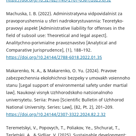
Machuska, I. B. (2022). Administratyvna vidpovidalnist za
pravoporushennia u sferi nadrokorystuvannia: Teoretyko-
pravovyi aspekt [Administrative liability for offenses in the
field of subsoil use: Theoretical and legal aspect].
Analitychno-porivnialne pravoznavstvo [Analytical and
Comparative Jurisprudence], (1), 188–192.
https://doi.org/10.24144/2788-6018.2022.01.35
Makarenko, N. A., & Makarenko, O. Yu. (2024). Pravove
zabezpechennia ekolohichnoi bezpeky v umovakh voiennoho
stanu [Legal support of environmental safety under martial
law]. Naukovyi visnyk Uzhhorodskoho natsionalnoho
universytetu. Seriia: Pravo [Scientific Bulletin of Uzhhorod
National University. Series: Law], (82, Pt. 2), 201–209.
https://doi.org/10.24144/2307-3322.2024.82.2.32
Teremetskyi, V., Popovych, T., Poliakov, Ye., Shchurat, T.,
Terletskii, A., & Sidliar, V. (2025). Sustainable development: