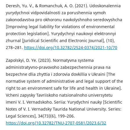
Deresh, Yu. V., & Romanchuk, A. O. (2021). Udoskonalennia
yurydychnoi vidpovidalnosti za porushennia vymoh
zakonodavstva pro okhoronu navkolyshnoho seredovyshcha
[Improving legal liability for violations of environmental
protection legislation]. Yurydychnyi naukovyi elektronnyi
zhurnal [Juridical Scientific and Electronic Journal], (10),
278–281.
https://doi.org/10.32782/2524-0374/2021-10/70
Zapolskyi, D. Ye. (2023). Normatyvna systema
administratyvno-pravovoho zabezpechennia prava na
bezpechne dlia zhyttia i zdorovia dovkillia v Ukraini [The
normative system of administrative and legal support of the
right to an environment safe for life and health in Ukraine].
Vcheni zapysky Tavriiskoho natsionalnoho universytetu
imeni V. I. Vernadskoho. Seriia: Yurydychni nauky [Scientific
Notes of V. I. Vernadsky Taurida National University. Series:
Legal Sciences], 34(73)(6), 199–206.
https://doi.org/10.32782/TNU-2707-0581/2023.6/32