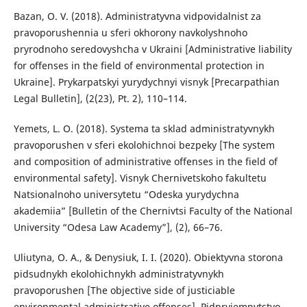
Bazan, O. V. (2018). Administratyvna vidpovidalnist za
pravoporushennia u sferi okhorony navkolyshnoho
pryrodnoho seredovyshcha v Ukraini [Administrative liability
for offenses in the field of environmental protection in
Ukraine]. Prykarpatskyi yurydychnyi visnyk [Precarpathian
Legal Bulletin], (2(23), Pt. 2), 110–114.
Yemets, L. O. (2018). Systema ta sklad administratyvnykh
pravoporushen v sferi ekolohichnoi bezpeky [The system
and composition of administrative offenses in the field of
environmental safety]. Visnyk Chernivetskoho fakultetu
Natsionalnoho universytetu “Odeska yurydychna
akademiia” [Bulletin of the Chernivtsi Faculty of the National
University “Odesa Law Academy”], (2), 66–76.
Uliutyna, O. A., & Denysiuk, I. I. (2020). Obiektyvna storona
pidsudnykh ekolohichnykh administratyvnykh
pravoporushen [The objective side of justiciable
environmental administrative offenses]. Pidpryiemnytstvo,