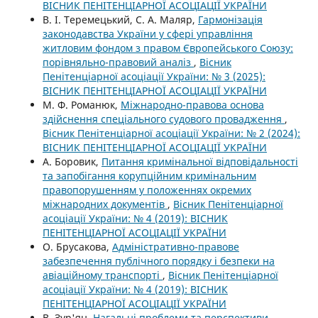
ВІСНИК ПЕНІТЕНЦІАРНОЇ АСОЦІАЦІЇ УКРАЇНИ
В. І. Теремецький, С. А. Маляр,
Гармонізація
законодавства України у сфері управління
житловим фондом з правом Європейського Союзу:
порівняльно-правовий аналіз
,
Вісник
Пенітенціарної асоціації України: № 3 (2025):
ВІСНИК ПЕНІТЕНЦІАРНОЇ АСОЦІАЦІЇ УКРАЇНИ
М. Ф. Романюк,
Міжнародно-правова основа
здійснення спеціального судового провадження
,
Вісник Пенітенціарної асоціації України: № 2 (2024):
ВІСНИК ПЕНІТЕНЦІАРНОЇ АСОЦІАЦІЇ УКРАЇНИ
А. Боровик,
Питання кримінальної відповідальності
та запобігання корупційним кримінальним
правопорушенням у положеннях окремих
міжнародних документів
,
Вісник Пенітенціарної
асоціації України: № 4 (2019): ВІСНИК
ПЕНІТЕНЦІАРНОЇ АСОЦІАЦІЇ УКРАЇНИ
О. Брусакова,
Адміністративно-правове
забезпечення публічного порядку і безпеки на
авіаційному транспорті
,
Вісник Пенітенціарної
асоціації України: № 4 (2019): ВІСНИК
ПЕНІТЕНЦІАРНОЇ АСОЦІАЦІЇ УКРАЇНИ
В. Зур'ян,
Нагальні проблеми та перспективи