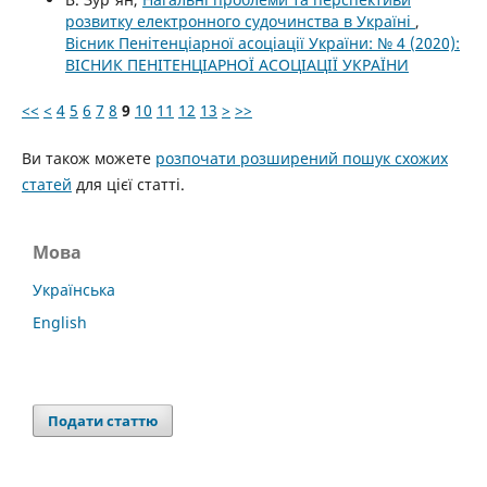
розвитку електронного судочинства в Україні
,
Вісник Пенітенціарної асоціації України: № 4 (2020):
ВІСНИК ПЕНІТЕНЦІАРНОЇ АСОЦІАЦІЇ УКРАЇНИ
<<
<
4
5
6
7
8
9
10
11
12
13
>
>>
Ви також можете
розпочати розширений пошук схожих
статей
для цієї статті.
Мова
Українська
English
Подати статтю