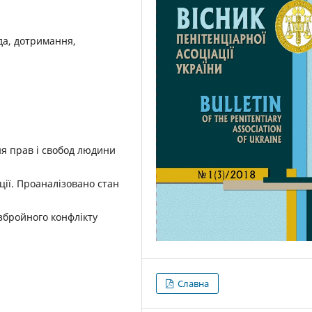
да, дотримання,
я прав і свобод людини
ції. Проаналізовано стан
збройного конфлікту
Славна