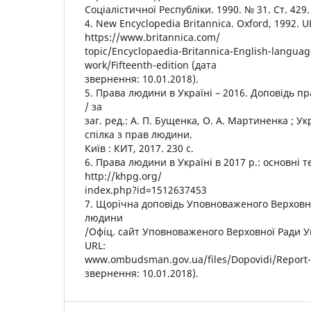
Соціалістичної Республіки. 1990. № 31. Ст. 429.
4. New Encyclopedia Britannica. Oxford, 1992. U
https://www.britannica.com/
topic/Encyclopaedia-Britannica-English-languag
work/Fifteenth-edition (дата
звернення: 10.01.2018).
5. Права людини в Україні – 2016. Доповідь п
/ за
заг. ред.: А. П. Бущенка, О. А. Мартиненка ; У
спілка з прав людини.
Київ : КИТ, 2017. 230 с.
6. Права людини в Україні в 2017 р.: основні т
http://khpg.org/
index.php?id=1512637453
7. Щорічна доповідь Уповноваженого Верховно
людини
/Офіц. сайт Уповноваженого Верховної Ради У
URL:
www.ombudsman.gov.ua/files/Dopovidi/Report-
звернення: 10.01.2018).