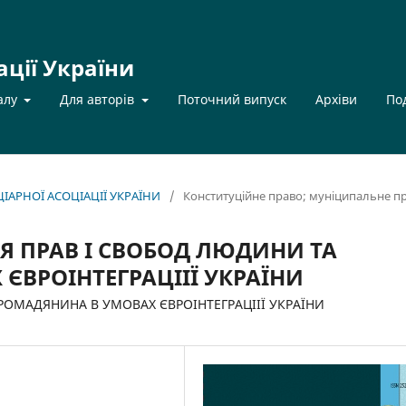
ації України
алу
Для авторів
Поточний випуск
Архіви
По
НЦІАРНОЇ АСОЦІАЦІЇ УКРАЇНИ
/
Конституційне правo; муніципальне п
НЯ ПРАВ І СВОБОД ЛЮДИНИ ТА
ЄВРОІНТЕГРАЦІІЇ УКРАЇНИ
РОМАДЯНИНА В УМОВАХ ЄВРОІНТЕГРАЦІІЇ УКРАЇНИ