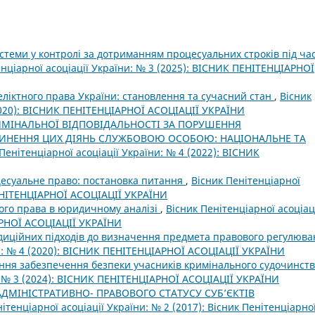
истеми у контролі за дотриманням процесуальних строків під ча
енціарної асоціації України: № 3 (2025): ВІСНИК ПЕНІТЕНЦІАРНОЇ
ліктного права України: становлення та сучасний стан
,
Вісник
(2020): ВІСНИК ПЕНІТЕНЦІАРНОЇ АСОЦІАЦІЇ УКРАЇНИ
МІНАЛЬНОЇ ВІДПОВІДАЛЬНОСТІ ЗА ПОРУШЕННЯ
ЧИНЕННЯ ЦИХ ДІЯНЬ СЛУЖБОВОЮ ОСОБОЮ: НАЦІОНАЛЬНЕ ТА
Пенітенціарної асоціації України: № 4 (2022): ВІСНИК
есуальне право: постановка питання
,
Вісник Пенітенціарної
ПЕНІТЕНЦІАРНОЇ АСОЦІАЦІЇ УКРАЇНИ
кого права в юридичному аналізі
,
Вісник Пенітенціарної асоціац
АРНОЇ АСОЦІАЦІЇ УКРАЇНИ
адиційних підходів до визначення предмета правового регулюв
ни: № 4 (2020): ВІСНИК ПЕНІТЕНЦІАРНОЇ АСОЦІАЦІЇ УКРАЇНИ
чення забезпечення безпеки учасників кримінального судочинст
и: № 3 (2024): ВІСНИК ПЕНІТЕНЦІАРНОЇ АСОЦІАЦІЇ УКРАЇНИ
АДМІНІСТРАТИВНО- ПРАВОВОГО СТАТУСУ СУБ’ЄКТІВ
ітенціарної асоціації України: № 2 (2017): Вісник Пенітенціарно