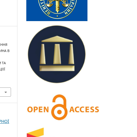
ЧЕННЯ
ИНА В
 ТА
ІІЇ
РНОЇ