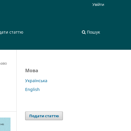
Увійти
дати статтю
Пошук
раво
Мова
Українська
English
Подати статтю