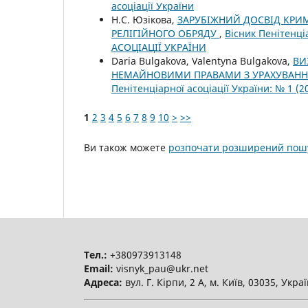
асоціації України
Н.С. Юзікова,
ЗАРУБІЖНИЙ ДОСВІД КРИ
РЕЛІГІЙНОГО ОБРЯДУ
,
Вісник Пенітенці
АСОЦІАЦІЇ УКРАЇНИ
Daria Bulgakova, Valentyna Bulgakova,
ВИ
НЕМАЙНОВИМИ ПРАВАМИ З УРАХУВАНН
Пенітенціарної асоціації України: № 1 
1
2
3
4
5
6
7
8
9
10
>
>>
Ви також можете
розпочати розширений пошу
Тел.:
+380973913148
Email:
visnyk_pau@ukr.net
Адреса:
вул. Г. Кірпи, 2 А, м. Київ, 03035, Укра