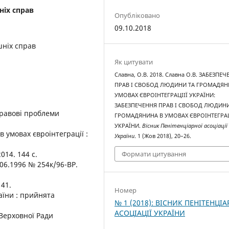
ніх справ
Опубліковано
09.10.2018
шніх справ
Як цитувати
Славна, О.В. 2018. Славна О.В. ЗАБЕЗПЕ
ПРАВ І СВОБОД ЛЮДИНИ ТА ГРОМАДЯН
УМОВАХ ЄВРОІНТЕГРАЦІІЇ УКРАЇНИ:
ЗАБЕЗПЕЧЕННЯ ПРАВ І СВОБОД ЛЮДИНИ
-правові проблеми
ГРОМАДЯНИНА В УМОВАХ ЄВРОІНТЕГРАЦ
УКРАЇНИ.
Вісник Пенітенціарної асоціації
в умовах євроінтеграції :
України
. 1 (Жов 2018), 20–26.
2014. 144 с.
Формати цитування
.06.1996 № 254к/96-ВР.
141.
Номер
аїни : прийнята
№ 1 (2018): ВІСНИК ПЕНІТЕНЦІА
АСОЦІАЦІЇ УКРАЇНИ
 Верховної Ради