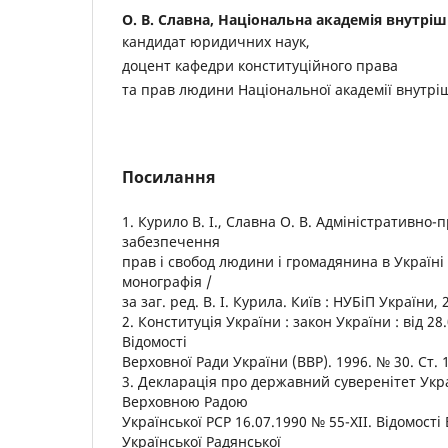
О. В. Славна,
Національна академія внутріш
кандидат юридичних наук,
доцент кафедри конституційного права
та прав людини Національної академії внутрі
Посилання
1. Курило В. І., Славна О. В. Адміністративно
забезпечення
прав і свобод людини і громадянина в Україні 
монографія /
за заг. ред. В. І. Курила. Київ : НУБіП України, 
2. Конституція України : закон України : від 28
Відомості
Верховної Ради України (ВВР). 1996. № 30. Ст. 
3. Декларація про державний суверенітет Укр
Верховною Радою
Української РСР 16.07.1990 № 55-ХІІ. Відомості
Української Радянської