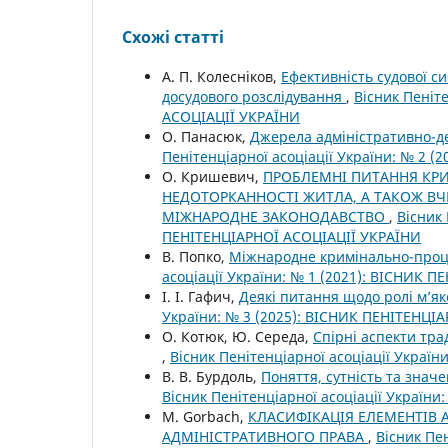
Схожі статті
А. П. Колесніков,
Ефективність судової с
досудового розслідування
,
Вісник Пеніт
АСОЦІАЦІЇ УКРАЇНИ
О. Панасюк,
Джерела адміністративно-де
Пенітенціарної асоціації України: № 2 
О. Кришевич,
ПРОБЛЕМНІ ПИТАННЯ КРИ
НЕДОТОРКАННОСТІ ЖИТЛА, А ТАКОЖ В
МІЖНАРОДНЕ ЗАКОНОДАВСТВО
,
Вісник 
ПЕНІТЕНЦІАРНОЇ АСОЦІАЦІЇ УКРАЇНИ
В. Попко,
Міжнародне кримінально-проц
асоціації України: № 1 (2021): ВІСНИК 
І. І. Гафич,
Деякі питання щодо ролі м’я
України: № 3 (2025): ВІСНИК ПЕНІТЕНЦІ
О. Котюк, Ю. Середа,
Спірні аспекти тр
,
Вісник Пенітенціарної асоціації Украї
В. В. Бурдоль,
Поняття, сутність та зна
Вісник Пенітенціарної асоціації Україн
M. Gorbach,
КЛАСИФІКАЦІЯ ЕЛЕМЕНТІВ 
АДМІНІСТРАТИВНОГО ПРАВА
,
Вісник Пен