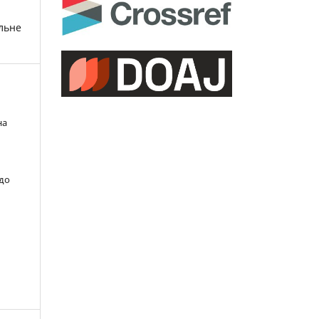
льне
на
 до