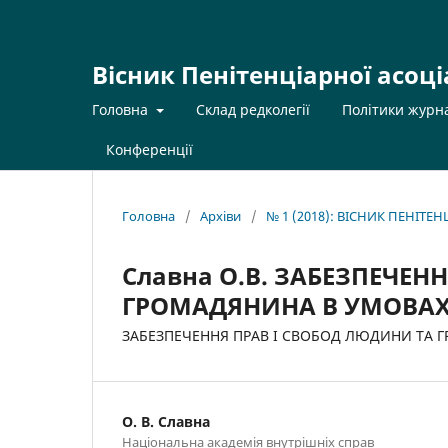
Вісник Пенітенціарної асоці
Головна
Склад редколегії
Політики журн
Конференції
Головна
/
Архіви
/
№ 1 (2018): ВІСНИК ПЕНІТЕ
Славна О.В. ЗАБЕЗПЕЧЕН
ГРОМАДЯНИНА В УМОВАХ 
ЗАБЕЗПЕЧЕННЯ ПРАВ І СВОБОД ЛЮДИНИ ТА Г
О. В. Славна
Національна академія внутрішніх справ