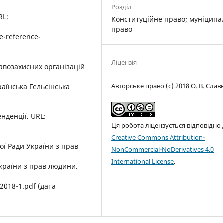
Розділ
RL:
Конституційне правo; муніципа
право
e-reference-
Ліцензія
равозахисних організацій
Авторське право (c) 2018 О. В. Слав
країнська Гельсінська
енденції. URL:
Ця робота ліцензується відповідно
Creative Commons Attribution-
ї Ради України з прав
NonCommercial-NoDerivatives 4.0
International License
.
країни з прав людини.
2018-1.pdf (дата