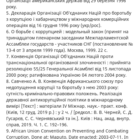
Організації американських держав від 29 березня 1996
року.
5. Декларація Організації Об’єднаних Націй про боротьбу
з корупцією і хабарництвом у міжнародних комерційних
операціях від 16 грудня 1996 року (укр/рос).
6. О борьбе с коррупцией : модельный закон (принят на
тринадцатом пленарном заседании Межпарламентской
Ассамблеи государств - участников СНГ (постановление №
13-4 от 3 апреля 1999 года). Москва, 1999. 22 с.
7. Конвенція Організації Об’єднаних Націй проти
транснаціональної організованої злочинності : прийнята
резолюцією 55/25 Генеральної Асамблеї від 15 листопада
2000 року; ратифікована Україною 04 лютого 2004 року.
8. Савченко А. В. Конвенція Африканського союзу про
недопущення корупції та боротьбу з нею 2003 року:
сутність кримінально-правових положень. Реалізація
державної антикорупційної політики в міжнародному
вимірі [Текст] : матеріали ІV Міжнар. наук.- практ. конф.
(Київ, 12 груд. 2019 р.) : у 2 ч. / [редкол.: В. В. Чернєй, С. Д.
Гусарєв, С. С. Чернявський та ін.]. Київ : Нац. акад. внутр.
справ, 2019. Ч. 1. С. 192–196.
9. African Union Convention on Preventing and Combating
Corruption. Done at: Maputo. Date enacted: 2003-07-11. In