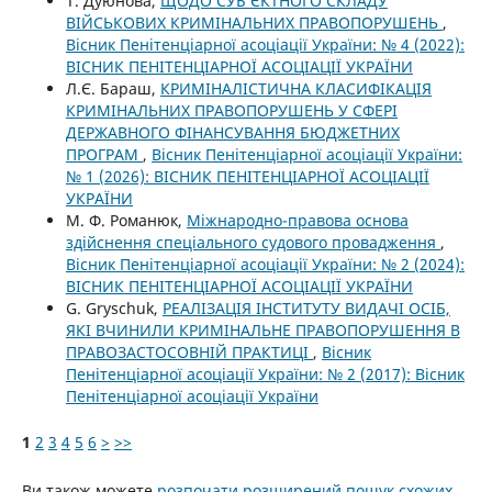
Т. Дуюнова,
ЩОДО СУБ’ЄКТНОГО СКЛАДУ
ВІЙСЬКОВИХ КРИМІНАЛЬНИХ ПРАВОПОРУШЕНЬ
,
Вісник Пенітенціарної асоціації України: № 4 (2022):
ВІСНИК ПЕНІТЕНЦІАРНОЇ АСОЦІАЦІЇ УКРАЇНИ
Л.Є. Бараш,
КРИМІНАЛІСТИЧНА КЛАСИФІКАЦІЯ
КРИМІНАЛЬНИХ ПРАВОПОРУШЕНЬ У СФЕРІ
ДЕРЖАВНОГО ФІНАНСУВАННЯ БЮДЖЕТНИХ
ПРОГРАМ
,
Вісник Пенітенціарної асоціації України:
№ 1 (2026): ВІСНИК ПЕНІТЕНЦІАРНОЇ АСОЦІАЦІЇ
УКРАЇНИ
М. Ф. Романюк,
Міжнародно-правова основа
здійснення спеціального судового провадження
,
Вісник Пенітенціарної асоціації України: № 2 (2024):
ВІСНИК ПЕНІТЕНЦІАРНОЇ АСОЦІАЦІЇ УКРАЇНИ
G. Gryschuk,
РЕАЛІЗАЦІЯ ІНСТИТУТУ ВИДАЧІ ОСІБ,
ЯКІ ВЧИНИЛИ КРИМІНАЛЬНЕ ПРАВОПОРУШЕННЯ В
ПРАВОЗАСТОСОВНІЙ ПРАКТИЦІ
,
Вісник
Пенітенціарної асоціації України: № 2 (2017): Вісник
Пенітенціарної асоціації України
1
2
3
4
5
6
>
>>
Ви також можете
розпочати розширений пошук схожих