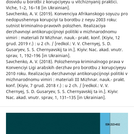
dosvidu u borotbi z korupciyeyu u vitchiznyanij praktici.
Viche, 1–2, 16–18 [in Ukrainian].
Savchenko, A. V. (2019). Konvenciya Afrikanskogo soyuzu pro
nedopushennya korupciyi ta borotbu z neyu 2003 roku:
sutnist kriminalno-pravovih polozhen. Realizaciya
derzhavnoyi antikorupcijnoyi politiki v mizhnarodnomu
vimiri : materiali IV Mizhnar. nauk.- prakt. konf. (Kiyiv, 12
grud. 2019 r.) : u 2 ch. / [redkol.: V. V. Chernyej, S. D.
Gusaryev, S. S. Chernyavskij ta in.]. Kiyiv: Nac. akad. vnutr.
sprav, 1, 192–196 [in Ukrainian].
Savchenko, A. V. (2018). Polozhennya kriminalnogo prava v
Konvenciyi Ligi arabskih derzhav pro borotbu z korupciyeyu
2010 roku. Realizaciya derzhavnoyi antikorupcijnoyi politiki v
mizhnarodnomu vimiri : materiali III Mizhnar. nauk.- prakt.
konf. (Kiyiv, 7 grud. 2018 r.) : u 2 ch. / [redkol.: V. V.
Chernyej, S. D. Gusaryev, S. S. Chernyavskij ta in.]. Kiyiv:
Nac. akad. vnutr. sprav, 1, 131–135 [in Ukrainian].