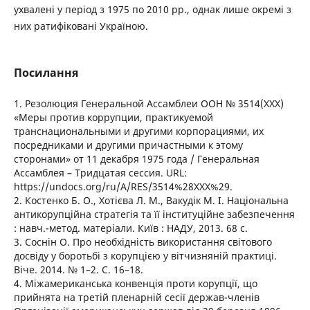
ухвалені у період з 1975 по 2010 рр., однак лише окремі з
них ратифіковані Україною.
Посилання
1. Резолюция Генеральной Ассамблеи ООН № 3514(ХХХ)
«Меры против коррупции, практикуемой
транснациональными и другими корпорациями, их
посредниками и другими причастными к этому
сторонами» от 11 декабря 1975 года / Генеральная
Ассамблея – Тридцатая сессия. URL:
https://undocs.org/ru/A/RES/3514%28XXX%29.
2. Костенко Б. О., Хотієва Л. М., Вакудік М. І. Національна
антикорупційна стратегія та її інституційне забезпечення
: навч.-метод. матеріали. Київ : НАДУ, 2013. 68 с.
3. Соснін О. Про необхідність використання світового
досвіду у боротьбі з корупцією у вітчизняній практиці.
Віче. 2014. № 1–2. С. 16–18.
4. Міжамериканська конвенція проти корупції, що
прийнята на третій пленарній сесії держав-членів