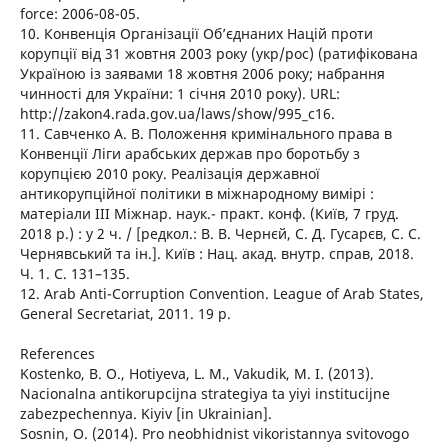
force: 2006-08-05.
10. Конвенція Організації Об’єднаних Націй проти
корупції від 31 жовтня 2003 року (укр/рос) (ратифікована
Україною із заявами 18 жовтня 2006 року; набрання
чинності для України: 1 січня 2010 року). URL:
http://zakon4.rada.gov.ua/laws/show/995_c16.
11. Савченко А. В. Положення кримінального права в
Конвенції Ліги арабських держав про боротьбу з
корупцією 2010 року. Реалізація державної
антикорупційної політики в міжнародному вимірі :
матеріали ІІІ Міжнар. наук.- практ. конф. (Київ, 7 груд.
2018 р.) : у 2 ч. / [редкол.: В. В. Чернєй, С. Д. Гусарєв, С. С.
Чернявський та ін.]. Київ : Нац. акад. внутр. справ, 2018.
Ч. 1. С. 131–135.
12. Arab Anti-Сorruption Convention. League of Arab States,
General Secretariat, 2011. 19 p.
References
Kostenko, B. O., Hotiyeva, L. M., Vakudik, M. I. (2013).
Nacionalna antikorupcijna strategiya ta yiyi institucijne
zabezpechennya. Kiyiv [in Ukrainian].
Sosnin, O. (2014). Pro neobhidnist vikoristannya svitovogo