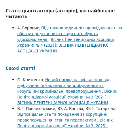
Статті цього автора (авторів), які найбільше
читають
А. Боровик,
Підстави юридичної відповідальності за
образу представника влади потребують
удосконалення
,
Вісник Пенітенціарної асоціації
України: № 4 (2021): ВІСНИК ПЕНІТЕНЦІАРНОЇ
АСОЦІАЦІЇ УКРАЇНИ
Схожі статті
О. Книженко,
Новий погляд на звільнення від
відбування покарання з випробуванням за
корупційні кримінальні правопорушення
,
Вісник
Пенітенціарної асоціації України: № 2 (2021):
ВІСНИК ПЕНІТЕНЦІАРНОЇ АСОЦІАЦІЇ УКРАЇНИ
В. І. Павликівський, Ю. А. Вапсва, Ю. І. Татаркіна,
Відповідальність та покарання за корупційні
правопорушення: стан та перспективи
,
Вісник
Пенітенціарної асоціації України: № 3 (2025):