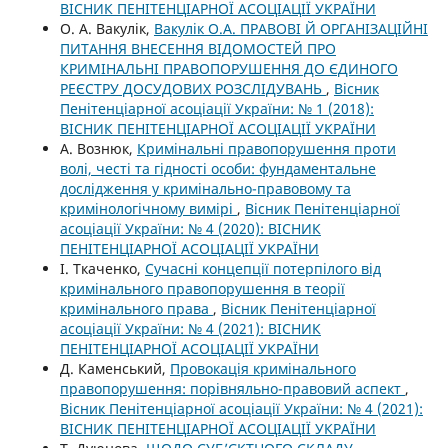
ВІСНИК ПЕНІТЕНЦІАРНОЇ АСОЦІАЦІЇ УКРАЇНИ
О. А. Вакулік,
Вакулік О.А. ПРАВОВІ Й ОРГАНІЗАЦІЙНІ
ПИТАННЯ ВНЕСЕННЯ ВІДОМОСТЕЙ ПРО
КРИМІНАЛЬНІ ПРАВОПОРУШЕННЯ ДО ЄДИНОГО
РЕЄСТРУ ДОСУДОВИХ РОЗСЛІДУВАНЬ
,
Вісник
Пенітенціарної асоціації України: № 1 (2018):
ВІСНИК ПЕНІТЕНЦІАРНОЇ АСОЦІАЦІЇ УКРАЇНИ
А. Вознюк,
Кримінальні правопорушення проти
волі, честі та гідності особи: фундаментальне
дослідження у кримінально-правовому та
кримінологічному вимірі
,
Вісник Пенітенціарної
асоціації України: № 4 (2020): ВІСНИК
ПЕНІТЕНЦІАРНОЇ АСОЦІАЦІЇ УКРАЇНИ
І. Ткаченко,
Сучасні концепції потерпілого від
кримінального правопорушення в теорії
кримінального права
,
Вісник Пенітенціарної
асоціації України: № 4 (2021): ВІСНИК
ПЕНІТЕНЦІАРНОЇ АСОЦІАЦІЇ УКРАЇНИ
Д. Каменський,
Провокація кримінального
правопорушення: порівняльно-правовий аспект
,
Вісник Пенітенціарної асоціації України: № 4 (2021):
ВІСНИК ПЕНІТЕНЦІАРНОЇ АСОЦІАЦІЇ УКРАЇНИ