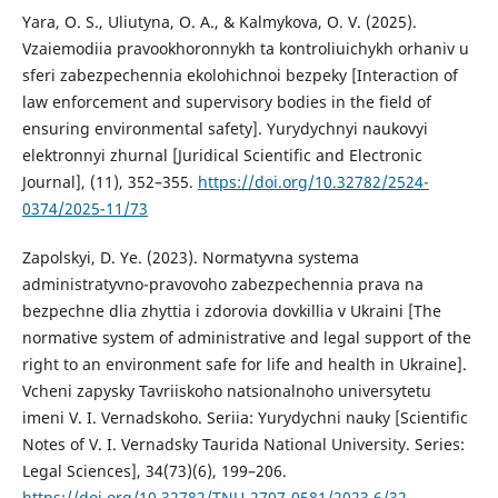
Yara, O. S., Uliutyna, O. A., & Kalmykova, O. V. (2025).
Vzaiemodiia pravookhoronnykh ta kontroliuichykh orhaniv u
sferi zabezpechennia ekolohichnoi bezpeky [Interaction of
law enforcement and supervisory bodies in the field of
ensuring environmental safety]. Yurydychnyi naukovyi
elektronnyi zhurnal [Juridical Scientific and Electronic
Journal], (11), 352–355.
https://doi.org/10.32782/2524-
0374/2025-11/73
Zapolskyi, D. Ye. (2023). Normatyvna systema
administratyvno-pravovoho zabezpechennia prava na
bezpechne dlia zhyttia i zdorovia dovkillia v Ukraini [The
normative system of administrative and legal support of the
right to an environment safe for life and health in Ukraine].
Vcheni zapysky Tavriiskoho natsionalnoho universytetu
imeni V. I. Vernadskoho. Seriia: Yurydychni nauky [Scientific
Notes of V. I. Vernadsky Taurida National University. Series:
Legal Sciences], 34(73)(6), 199–206.
https://doi.org/10.32782/TNU-2707-0581/2023.6/32