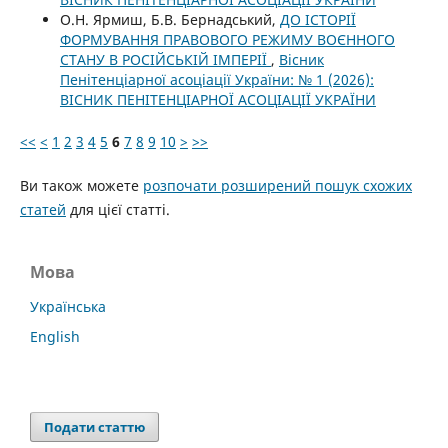
О.Н. Ярмиш, Б.В. Бернадський,
ДО ІСТОРІЇ
ФОРМУВАННЯ ПРАВОВОГО РЕЖИМУ ВОЄННОГО
СТАНУ В РОСІЙСЬКІЙ ІМПЕРІЇ
,
Вісник
Пенітенціарної асоціації України: № 1 (2026):
ВІСНИК ПЕНІТЕНЦІАРНОЇ АСОЦІАЦІЇ УКРАЇНИ
<<
<
1
2
3
4
5
6
7
8
9
10
>
>>
Ви також можете
розпочати розширений пошук схожих
статей
для цієї статті.
Мова
Українська
English
Подати статтю