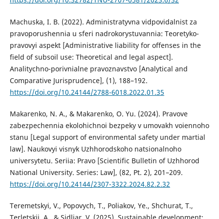
Machuska, I. B. (2022). Administratyvna vidpovidalnist za
pravoporushennia u sferi nadrokorystuvannia: Teoretyko-
pravovyi aspekt [Administrative liability for offenses in the
field of subsoil use: Theoretical and legal aspect].
Analitychno-porivnialne pravoznavstvo [Analytical and
Comparative Jurisprudence], (1), 188–192.
https://doi.org/10.24144/2788-6018.2022.01.35
Makarenko, N. A., & Makarenko, O. Yu. (2024). Pravove
zabezpechennia ekolohichnoi bezpeky v umovakh voiennoho
stanu [Legal support of environmental safety under martial
law]. Naukovyi visnyk Uzhhorodskoho natsionalnoho
universytetu. Seriia: Pravo [Scientific Bulletin of Uzhhorod
National University. Series: Law], (82, Pt. 2), 201–209.
https://doi.org/10.24144/2307-3322.2024.82.2.32
Teremetskyi, V., Popovych, T., Poliakov, Ye., Shchurat, T.,
Terletskii, A., & Sidliar, V. (2025). Sustainable development: