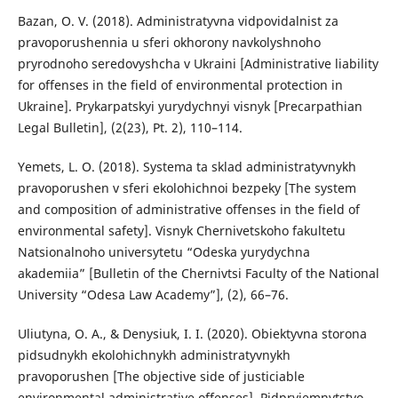
Bazan, O. V. (2018). Administratyvna vidpovidalnist za
pravoporushennia u sferi okhorony navkolyshnoho
pryrodnoho seredovyshcha v Ukraini [Administrative liability
for offenses in the field of environmental protection in
Ukraine]. Prykarpatskyi yurydychnyi visnyk [Precarpathian
Legal Bulletin], (2(23), Pt. 2), 110–114.
Yemets, L. O. (2018). Systema ta sklad administratyvnykh
pravoporushen v sferi ekolohichnoi bezpeky [The system
and composition of administrative offenses in the field of
environmental safety]. Visnyk Chernivetskoho fakultetu
Natsionalnoho universytetu “Odeska yurydychna
akademiia” [Bulletin of the Chernivtsi Faculty of the National
University “Odesa Law Academy”], (2), 66–76.
Uliutyna, O. A., & Denysiuk, I. I. (2020). Obiektyvna storona
pidsudnykh ekolohichnykh administratyvnykh
pravoporushen [The objective side of justiciable
environmental administrative offenses]. Pidpryiemnytstvo,