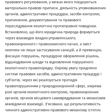
правового регулювання, у межах якого поєднуються
матеріально-правові приписи, діяльність уповноважених
органів, адміністративні процедури, засоби контролю,
припинення, документування та правового
переслідування екологічно протиправної поведінки.
Встановлено, що його юридична природа формується
через взаємодію владно-управлінського,
правоохоронного і правозахисного начал, а зміст
охоплює не лише застосування санкцій, а й превенцію,
фіксацію порушень, процедурне оформлення рішень,
відшкодування шкоди та відновлення порушеного
екологічного правопорядку. Окрему увагу приділено
системі правових засобів, адміністративних процедур і
суб’єктів, через які реалізується протидія
правопорушенням у природоохоронній сфері, зокрема
ролі органів екологічного контролю, правоохоронних
органів, органів місцевого самоврядування та механізмів
міжвідомчої взаємодії. З’ясовано, що результативність
чинного адміністративно-правового механізму істотно