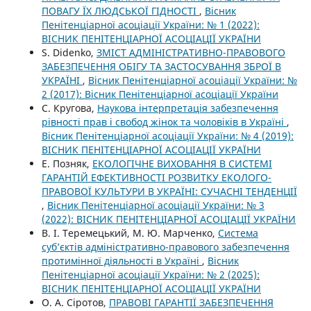
ПОВАГУ ЇХ ЛЮДСЬКОЇ ГІДНОСТІ
,
Вісник
Пенітенціарної асоціації України: № 1 (2022):
ВІСНИК ПЕНІТЕНЦІАРНОЇ АСОЦІАЦІЇ УКРАЇНИ
S. Didenko,
ЗМІСТ АДМІНІСТРАТИВНО-ПРАВОВОГО
ЗАБЕЗПЕЧЕННЯ ОБІГУ ТА ЗАСТОСУВАННЯ ЗБРОЇ В
УКРАЇНІ
,
Вісник Пенітенціарної асоціації України: №
2 (2017): Вісник Пенітенціарної асоціації України
С. Кругова,
Наукова інтерпретація забезпечення
рівності прав і свобод жінок та чоловіків в Україні
,
Вісник Пенітенціарної асоціації України: № 4 (2019):
ВІСНИК ПЕНІТЕНЦІАРНОЇ АСОЦІАЦІЇ УКРАЇНИ
Е. Позняк,
ЕКОЛОГІЧНЕ ВИХОВАННЯ В СИСТЕМІ
ГАРАНТІЙ ЕФЕКТИВНОСТІ РОЗВИТКУ ЕКОЛОГО-
ПРАВОВОЇ КУЛЬТУРИ В УКРАЇНІ: СУЧАСНІ ТЕНДЕНЦІЇ
,
Вісник Пенітенціарної асоціації України: № 3
(2022): ВІСНИК ПЕНІТЕНЦІАРНОЇ АСОЦІАЦІЇ УКРАЇНИ
В. І. Теремецький, М. Ю. Марченко,
Система
суб’єктів адміністративно-правового забезпечення
протимінної діяльності в Україні
,
Вісник
Пенітенціарної асоціації України: № 2 (2025):
ВІСНИК ПЕНІТЕНЦІАРНОЇ АСОЦІАЦІЇ УКРАЇНИ
О. А. Сіротов,
ПРАВОВІ ГАРАНТІЇ ЗАБЕЗПЕЧЕННЯ