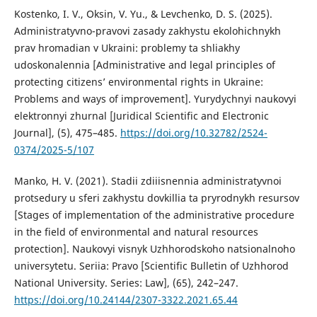
Kostenko, I. V., Oksin, V. Yu., & Levchenko, D. S. (2025).
Administratyvno-pravovi zasady zakhystu ekolohichnykh
prav hromadian v Ukraini: problemy ta shliakhy
udoskonalennia [Administrative and legal principles of
protecting citizens’ environmental rights in Ukraine:
Problems and ways of improvement]. Yurydychnyi naukovyi
elektronnyi zhurnal [Juridical Scientific and Electronic
Journal], (5), 475–485.
https://doi.org/10.32782/2524-
0374/2025-5/107
Manko, H. V. (2021). Stadii zdiiisnennia administratyvnoi
protsedury u sferi zakhystu dovkillia ta pryrodnykh resursov
[Stages of implementation of the administrative procedure
in the field of environmental and natural resources
protection]. Naukovyi visnyk Uzhhorodskoho natsionalnoho
universytetu. Seriia: Pravo [Scientific Bulletin of Uzhhorod
National University. Series: Law], (65), 242–247.
https://doi.org/10.24144/2307-3322.2021.65.44