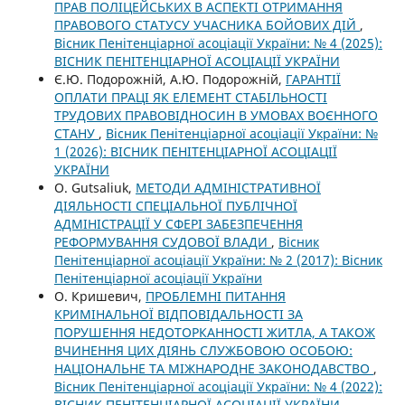
ПРАВ ПОЛІЦЕЙСЬКИХ В АСПЕКТІ ОТРИМАННЯ
ПРАВОВОГО СТАТУСУ УЧАСНИКА БОЙОВИХ ДІЙ
,
Вісник Пенітенціарної асоціації України: № 4 (2025):
ВІСНИК ПЕНІТЕНЦІАРНОЇ АСОЦІАЦІЇ УКРАЇНИ
Є.Ю. Подорожній, А.Ю. Подорожній,
ГАРАНТІЇ
ОПЛАТИ ПРАЦІ ЯК ЕЛЕМЕНТ СТАБІЛЬНОСТІ
ТРУДОВИХ ПРАВОВІДНОСИН В УМОВАХ ВОЄННОГО
СТАНУ
,
Вісник Пенітенціарної асоціації України: №
1 (2026): ВІСНИК ПЕНІТЕНЦІАРНОЇ АСОЦІАЦІЇ
УКРАЇНИ
O. Gutsaliuk,
МЕТОДИ АДМІНІСТРАТИВНОЇ
ДІЯЛЬНОСТІ СПЕЦІАЛЬНОЇ ПУБЛІЧНОЇ
АДМІНІСТРАЦІЇ У СФЕРІ ЗАБЕЗПЕЧЕННЯ
РЕФОРМУВАННЯ СУДОВОЇ ВЛАДИ
,
Вісник
Пенітенціарної асоціації України: № 2 (2017): Вісник
Пенітенціарної асоціації України
О. Кришевич,
ПРОБЛЕМНІ ПИТАННЯ
КРИМІНАЛЬНОЇ ВІДПОВІДАЛЬНОСТІ ЗА
ПОРУШЕННЯ НЕДОТОРКАННОСТІ ЖИТЛА, А ТАКОЖ
ВЧИНЕННЯ ЦИХ ДІЯНЬ СЛУЖБОВОЮ ОСОБОЮ:
НАЦІОНАЛЬНЕ ТА МІЖНАРОДНЕ ЗАКОНОДАВСТВО
,
Вісник Пенітенціарної асоціації України: № 4 (2022):
ВІСНИК ПЕНІТЕНЦІАРНОЇ АСОЦІАЦІЇ УКРАЇНИ