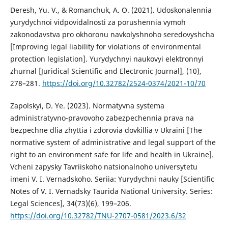
Deresh, Yu. V., & Romanchuk, A. O. (2021). Udoskonalennia
yurydychnoi vidpovidalnosti za porushennia vymoh
zakonodavstva pro okhoronu navkolyshnoho seredovyshcha
[Improving legal liability for violations of environmental
protection legislation]. Yurydychnyi naukovyi elektronnyi
zhurnal [Juridical Scientific and Electronic Journal], (10),
278–281.
https://doi.org/10.32782/2524-0374/2021-10/70
Zapolskyi, D. Ye. (2023). Normatyvna systema
administratyvno-pravovoho zabezpechennia prava na
bezpechne dlia zhyttia i zdorovia dovkillia v Ukraini [The
normative system of administrative and legal support of the
right to an environment safe for life and health in Ukraine].
Vcheni zapysky Tavriiskoho natsionalnoho universytetu
imeni V. I. Vernadskoho. Seriia: Yurydychni nauky [Scientific
Notes of V. I. Vernadsky Taurida National University. Series:
Legal Sciences], 34(73)(6), 199–206.
https://doi.org/10.32782/TNU-2707-0581/2023.6/32