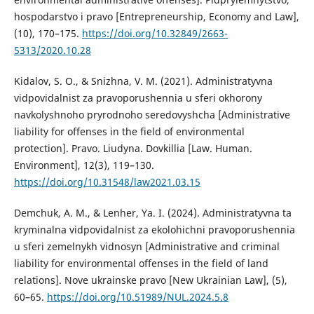
hospodarstvo i pravo [Entrepreneurship, Economy and Law],
(10), 170–175.
https://doi.org/10.32849/2663-
5313/2020.10.28
Kidalov, S. O., & Snizhna, V. M. (2021). Administratyvna
vidpovidalnist za pravoporushennia u sferi okhorony
navkolyshnoho pryrodnoho seredovyshcha [Administrative
liability for offenses in the field of environmental
protection]. Pravo. Liudyna. Dovkillia [Law. Human.
Environment], 12(3), 119–130.
https://doi.org/10.31548/law2021.03.15
Demchuk, A. M., & Lenher, Ya. I. (2024). Administratyvna ta
kryminalna vidpovidalnist za ekolohichni pravoporushennia
u sferi zemelnykh vidnosyn [Administrative and criminal
liability for environmental offenses in the field of land
relations]. Nove ukrainske pravo [New Ukrainian Law], (5),
60–65.
https://doi.org/10.51989/NUL.2024.5.8