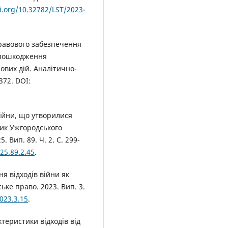
oi.org/10.32782/LST/2023-
правового забезпечення
 пошкодження
ових дій. Аналітично-
372. DOI:
ійни, що утворилися
ник Ужгородського
 Вип. 89. Ч. 2. С. 299-
25.89.2.45
.
я відходів війни як
ьке право. 2023. Вип. 3.
023.3.15
.
теристики відходів від