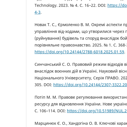
Technology. 2023. № 4. С. 16–22. DOI:
https://d
4-3
.
Новак Т. С., Єрмоленко В. М. Окремі аспекти 
управління від-ходами, що утворилися через
(руйнування) будівель та споруд внаслідок бой
порівняльне правознавство. 2025. № 1. С. 368-
https://doi.org/10.24144/2788-6018.2025.01.59
.
Синчанський С. О. Правовий режим відходів в
внаслідок воєнних дій в Україні. Науковий віс
Національного Університету, Серія ПРАВО. 2025.
305. DOI:
https://doi.org/10.24144/2307-3322.20
Потіп М. М. Правове регулювання використанн
ресурсу для відновлення України. Нове українс
С. 106–114. DOI:
https://doi.org/10.51989/NUL.2
Марцинюк Є. О., Хандогіна О. В. Ключові харак