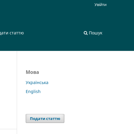
Увійти
дати статтю
Пошук
Мова
Українська
English
Подати статтю