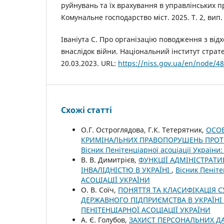
руйнувань та їх врахування в управлінських п
Комунальне господарство міст. 2025. Т. 2, вип. 
Іваніута С. Про організацію поводження з від
внаслідок війни. Національний інститут страт
20.03.2023. URL:
https://niss.gov.ua/en/node/4
Схожі статті
О.Г. Остроглядова, Г.К. Тетерятник,
ОСОБ
КРИМІНАЛЬНИХ ПРАВОПОРУШЕНЬ ПРОТИ 
Вісник Пенітенціарної асоціації Україн
В. В. Димитрієв,
ФУНКЦІЇ АДМІНІСТРАТИ
ІНВАЛІДНІСТЮ В УКРАЇНІ
,
Вісник Пеніте
АСОЦІАЦІЇ УКРАЇНИ
О. В. Соїч,
ПОНЯТТЯ ТА КЛАСИФІКАЦІЯ 
ДЕРЖАВНОГО ПІДПРИЄМСТВА В УКРАЇНІ
ПЕНІТЕНЦІАРНОЇ АСОЦІАЦІЇ УКРАЇНИ
А. Є. Голубов,
ЗАХИСТ ПЕРСОНАЛЬНИХ ДА