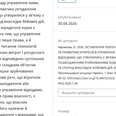
ладу управління ними,
лематика узгодження
о утворилися у зв’язку з
Опубліковано
д внаслідок бойових дій,
30.04.2026
і юридичної науки є
на тим, що управління
 лише права, а й
Як цитувати
є питання технологій
Аврамова, О. 2026. ЗІСТАВЛЕННЯ ПУБЛІ
них витрат і ресурсного
ТА ПРИВАТНИХ ІНТЕРЕСІВ В УПРАВЛІННІ
ВІДХОДАМИ, ЩО УТВОРИЛИСЬ У ЗВ’ЯЗКУ
 відповідних суспільних
ПОШКОДЖЕННЯМ (РУЙНУВАННЯМ) БУДІ
є складним об’єктом
ТА СПОРУД ВНАСЛІДОК БОЙОВИХ ДІЙ.
В
лишки зруйнованих
Пенітенціарної асоціації України
. 1 (Квіт 2
ухомі речі, що втратили
40–52. DOI:https://doi.org/10.34015/2523-
пошкодження або
4552.2026.1.04.
о управління відходами,
Формати цитування
 права власності, є
ано, що власник
його належне й
Номер
одження з відходами, що