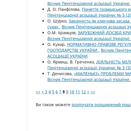
Вісник Пенітенціарної асоціації Україн
Д. О. Панфілова,
Поняття громадського к
Пенітенціарної асоціації України: № 3 
О. Шурко,
Законність як ключова засада
судах
,
Вісник Пенітенціарної асоціації
О.М. Храмцов,
ЗАРУБІЖНИЙ ДОСВІД КР
Вісник Пенітенціарної асоціації Україн
О. Кухар,
НОРМАТИВНО-ПРАВОВЕ РЕГУЛ
ГОСПОДАРСТВІ УКРАЇНИ
,
Вісник Пенітен
АСОЦІАЦІЇ УКРАЇНИ
О. Ярмиш, В. Греченко,
ДІЯЛЬНІСТЬ МІЛІ
Пенітенціарної асоціації України: № 3 
Т. Денисова,
«МАЛЕНЬКІ» ПРОБЛЕМИ М
Вісник Пенітенціарної асоціації Україн
<<
<
3
4
5
6
7
8
9
10
11
12
>
>>
Ви також можете
розпочати розширений пошу