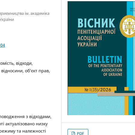
приємництва ім. академіка
 України
.04
омість, відходи,
 відносини, об’єкт прав,
поводження з відходами,
ті актуалізовано низку
 режиму та належності
PDF