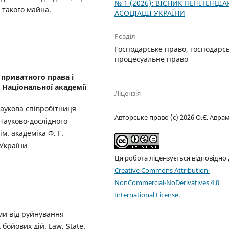
№ 1 (2026): ВІСНИК ПЕНІТЕНЦІА
такого майна.
АСОЦІАЦІЇ УКРАЇНИ
Розділ
Господарське право, господарсь
процесуальне право
 приватного права і
 Національної академії
Ліцензія
аукова співробітниця
Авторське право (c) 2026 О.Є. Авра
 Науково-дослідного
м. академіка Ф. Г.
 України
Ця робота ліцензується відповідно
Creative Commons Attribution-
NonCommercial-NoDerivatives 4.0
International License
.
ми від руйнування
бойових дій. Law. State.