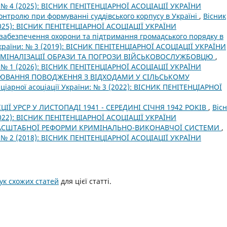
и: № 4 (2025): ВІСНИК ПЕНІТЕНЦІАРНОЇ АСОЦІАЦІЇ УКРАЇНИ
онтролю при формуванні суддівського корпусу в Україні
,
Вісник
(2025): ВІСНИК ПЕНІТЕНЦІАРНОЇ АСОЦІАЦІЇ УКРАЇНИ
 забезпечення охорони та підтримання громадського порядку в
 України: № 3 (2019): ВІСНИК ПЕНІТЕНЦІАРНОЇ АСОЦІАЦІЇ УКРАЇНИ
ИМІНАЛІЗАЦІЇ ОБРАЗИ ТА ПОГРОЗИ ВІЙСЬКОВОСЛУЖБОВЦЮ
,
и: № 1 (2026): ВІСНИК ПЕНІТЕНЦІАРНОЇ АСОЦІАЦІЇ УКРАЇНИ
ЮВАННЯ ПОВОДЖЕННЯ З ВІДХОДАМИ У СІЛЬСЬКОМУ
ціарної асоціації України: № 3 (2022): ВІСНИК ПЕНІТЕНЦІАРНОЇ
ЦІЇ УРСР У ЛИСТОПАДІ 1941 - СЕРЕДИНІ СІЧНЯ 1942 РОКІВ
,
Віс
(2022): ВІСНИК ПЕНІТЕНЦІАРНОЇ АСОЦІАЦІЇ УКРАЇНИ
АСШТАБНОЇ РЕФОРМИ КРИМІНАЛЬНО-ВИКОНАВЧОЇ СИСТЕМИ
,
и: № 2 (2018): ВІСНИК ПЕНІТЕНЦІАРНОЇ АСОЦІАЦІЇ УКРАЇНИ
к схожих статей
для цієї статті.