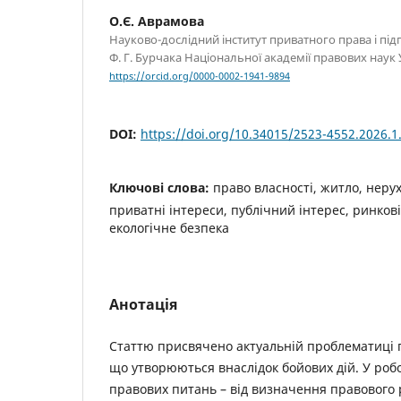
О.Є. Аврамова
Науково-дослідний інститут приватного права і під
Ф. Г. Бурчака Національної академії правових наук
https://orcid.org/0000-0002-1941-9894
DOI:
https://doi.org/10.34015/2523-4552.2026.1
Ключові слова:
право власності, житло, нерух
приватні інтереси, публічний інтерес, ринкові
екологічне безпека
Анотація
Статтю присвячено актуальній проблематиці 
що утворюються внаслідок бойових дій. У робо
правових питань – від визначення правового