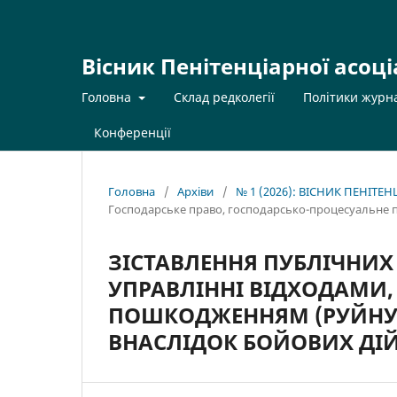
Вісник Пенітенціарної асоці
Головна
Склад редколегії
Політики журн
Конференції
Головна
/
Архіви
/
№ 1 (2026): ВІСНИК ПЕНІТЕ
Господарське право, господарсько-процесуальне 
ЗІСТАВЛЕННЯ ПУБЛІЧНИХ 
УПРАВЛІННІ ВІДХОДАМИ,
ПОШКОДЖЕННЯМ (РУЙНУВ
ВНАСЛІДОК БОЙОВИХ ДІ