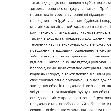
таких відходів до встановлення суб’єктного ск
зокрема правового статусу управителя. Проб
приватних інтересів в управлінні відходами, щ
пошкодженням (руйнуванням) будівель і спору
має міждисциплінарний характер і в контекст
комплексною. Її міждисциплінарність зумовле
такими відходами є предметом дослідження не
технічних наук та економіки, оскільки охоплю
поводження з відходами, оцінювання економіч
забезпечення, а також правового регулювання
відносин. Наголошено, що відходи руйнувань 
правовідносин, який охоплює матеріальні за
будівель і споруд, а також пов’язані з ними р
своє функціональне призначення внаслідок 
знищення об’єктів нерухомості. Визначено, щ
які утворюються внаслідок руйнування об’єктів
складовою змісту права власності. Обґрунтов
нерухомого майна зобов’язаний забезпечити 
екологічно безпечне утримання, зокрема пов