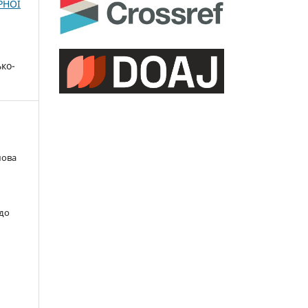
РНОЇ
ко-
мова
 до