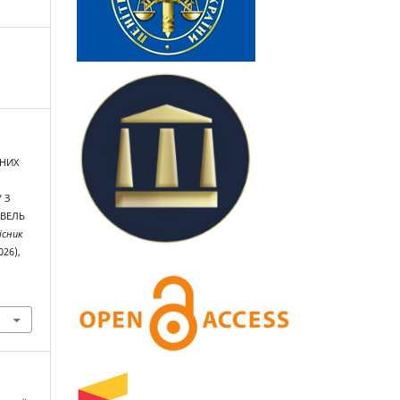
ЧНИХ
 З
ВЕЛЬ
існик
026),