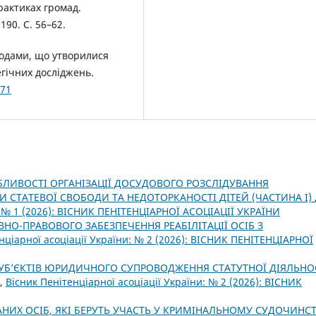
рактиках громад.
190. С. 56–62.
ходами, що утворилися
егічних досліджень.
871
ЛИВОСТІ ОРГАНІЗАЦІЇ ДОСУДОВОГО РОЗСЛІДУВАННЯ
СТАТЕВОЇ СВОБОДИ ТА НЕДОТОРКАНОСТІ ДІТЕЙ (ЧАСТИНА І)
и: № 1 (2026): ВІСНИК ПЕНІТЕНЦІАРНОЇ АСОЦІАЦІЇ УКРАЇНИ
ВНО-ПРАВОВОГО ЗАБЕЗПЕЧЕННЯ РЕАБІЛІТАЦІЇ ОСІБ З
нціарної асоціації України: № 2 (2026): ВІСНИК ПЕНІТЕНЦІАРНОЇ
СУБ’ЄКТІВ ЮРИДИЧНОГО СУПРОВОДЖЕННЯ СТАТУТНОЇ ДІЯЛЬНО
,
Вісник Пенітенціарної асоціації України: № 2 (2026): ВІСНИК
НИХ ОСІБ, ЯКІ БЕРУТЬ УЧАСТЬ У КРИМІНАЛЬНОМУ СУДОЧИНС