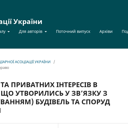
ації України
алу
Для авторів
Поточний випуск
Архіви
По
НЦІАРНОЇ АСОЦІАЦІЇ УКРАЇНИ
/
право
ТА ПРИВАТНИХ ІНТЕРЕСІВ В
 ЩО УТВОРИЛИСЬ У ЗВ’ЯЗКУ З
АННЯМ) БУДІВЕЛЬ ТА СПОРУД
Й