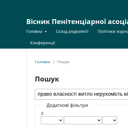
Вісник Пенітенціарної асоці
Головна
Склад редколегії
Політики журн
Конференції
Головна
/
Пошук
Пошук
Додаткові фільтри
З