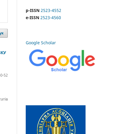
p-ISSN
2523-4552
e-ISSN
2523-4560
ук
Google Scholar
ЗКУ
40-52
татів