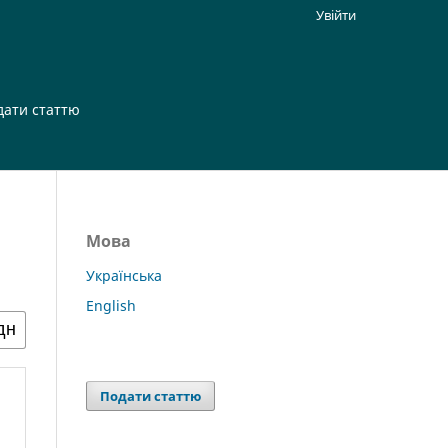
Увійти
дати статтю
Мова
Українська
English
Подати статтю