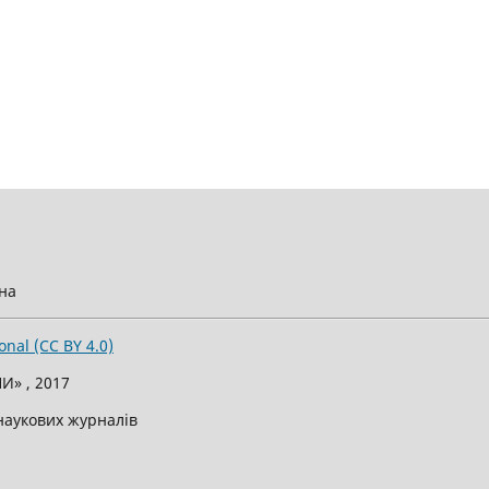
їна
onal (CC BY 4.0)
И» , 2017
 наукових журналів