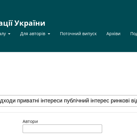
ації України
алу
Для авторів
Поточний випуск
Архіви
По
Автори