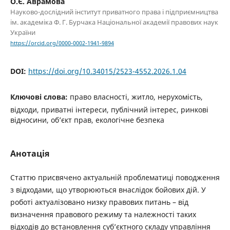
О.Є. Аврамова
Науково-дослідний інститут приватного права і підприємництва
ім. академіка Ф. Г. Бурчака Національної академії правових наук
України
https://orcid.org/0000-0002-1941-9894
DOI:
https://doi.org/10.34015/2523-4552.2026.1.04
Ключові слова:
право власності, житло, нерухомість,
відходи, приватні інтереси, публічний інтерес, ринкові
відносини, об’єкт прав, екологічне безпека
Анотація
Статтю присвячено актуальній проблематиці поводження
з відходами, що утворюються внаслідок бойових дій. У
роботі актуалізовано низку правових питань – від
визначення правового режиму та належності таких
відходів до встановлення суб’єктного складу управління