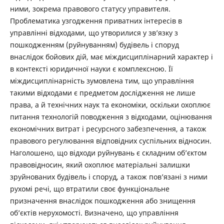
ними, зокрема правового статусу управителя.
Проблематика узгодження приватних інтересів в
управлінні відходами, що утворилися у зв’язку з
пошкодженням (руйнуванням) будівель і споруд
внаслідок бойових дій, має міждисциплінарний характер і
в контексті юридичної науки є комплексною. Її
міждисциплінарність зумовлена тим, що управління
такими відходами є предметом дослідження не лише
права, а й технічних наук та економіки, оскільки охоплює
питання технологій поводження з відходами, оцінювання
економічних витрат і ресурсного забезпечення, а також
правового регулювання відповідних суспільних відносин.
Наголошено, що відходи руйнувань є складним об’єктом
правовідносин, який охоплює матеріальні залишки
зруйнованих будівель і споруд, а також пов’язані з ними
рухомі речі, що втратили своє функціональне
призначення внаслідок пошкодження або знищення
об’єктів нерухомості. Визначено, що управління