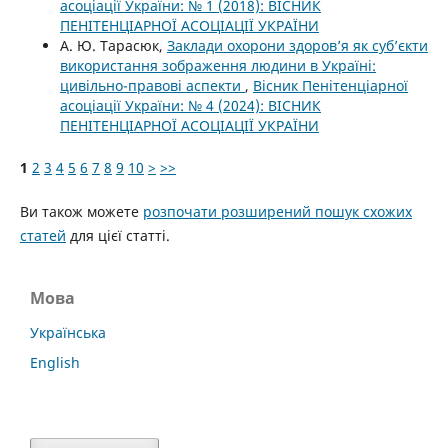
асоціації України: № 1 (2018): ВІСНИК
ПЕНІТЕНЦІАРНОЇ АСОЦІАЦІЇ УКРАЇНИ
А. Ю. Тарасюк,
Заклади охорони здоров’я як суб’єкти
використання зображення людини в Україні:
цивільно-правові аспекти
,
Вісник Пенітенціарної
асоціації України: № 4 (2024): ВІСНИК
ПЕНІТЕНЦІАРНОЇ АСОЦІАЦІЇ УКРАЇНИ
1
2
3
4
5
6
7
8
9
10
>
>>
Ви також можете
розпочати розширений пошук схожих
статей
для цієї статті.
Мова
Українська
English