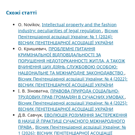
Схожі статті
O. Novikov,
Intellectual property and the fashion
industry: peculiarities of legal regulation
,
Вісник
Пенітенціарної асоціації України: № 1 (2024):
ВІСНИК ПЕНІТЕНЦІАРНОЇ АСОЦІАЦІЇ УКРАЇНИ
О. Кришевич,
ПРОБЛЕМНІ ПИТАННЯ
КРИМІНАЛЬНОЇ ВІДПОВІДАЛЬНОСТІ ЗА
ПОРУШЕННЯ НЕДОТОРКАННОСТІ ЖИТЛА, А ТАКОЖ
ВЧИНЕННЯ ЦИХ ДІЯНЬ СЛУЖБОВОЮ ОСОБОЮ:
НАЦІОНАЛЬНЕ ТА МІЖНАРОДНЕ ЗАКОНОДАВСТВО
,
Вісник Пенітенціарної асоціації України: № 4 (2022):
ВІСНИК ПЕНІТЕНЦІАРНОЇ АСОЦІАЦІЇ УКРАЇНИ
І. В. Зіноватна,
ПРАВОВА ПРИРОДА СОЦІАЛЬНО-
ТРУДОВИХ ПРАВ ГРОМАДЯН В СУЧАСНИХ УМОВАХ
,
Вісник Пенітенціарної асоціації України: № 4 (2025):
ВІСНИК ПЕНІТЕНЦІАРНОЇ АСОЦІАЦІЇ УКРАЇНИ
Д.В. Савчук,
ЕВОЛЮЦІЯ РОЗУМІННЯ ЗАСТЕРЕЖЕННЯ
В НАУЦІ Й ПРАКТИЦІ СУЧАСНОГО МІЖНАРОДНОГО
ПРАВА
,
Вісник Пенітенціарної асоціації України: №
1 (2026): ВІСНИК ПЕНІТЕНЦІАРНОЇ АСОЦІАЦІЇ