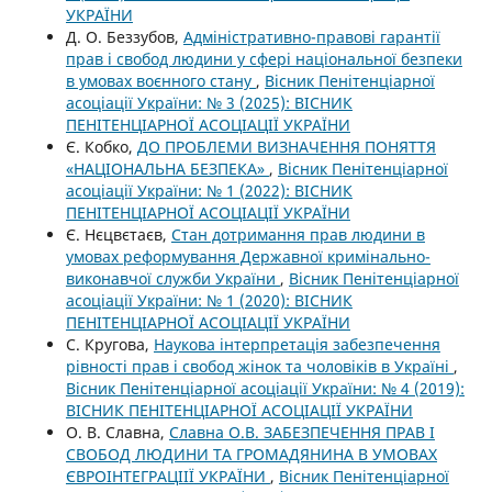
УКРАЇНИ
Д. О. Беззубов,
Адміністративно-правові гарантії
прав і свобод людини у сфері національної безпеки
в умовах воєнного стану
,
Вісник Пенітенціарної
асоціації України: № 3 (2025): ВІСНИК
ПЕНІТЕНЦІАРНОЇ АСОЦІАЦІЇ УКРАЇНИ
Є. Кобко,
ДО ПРОБЛЕМИ ВИЗНАЧЕННЯ ПОНЯТТЯ
«НАЦІОНАЛЬНА БЕЗПЕКА»
,
Вісник Пенітенціарної
асоціації України: № 1 (2022): ВІСНИК
ПЕНІТЕНЦІАРНОЇ АСОЦІАЦІЇ УКРАЇНИ
Є. Нєцвєтаєв,
Стан дотримання прав людини в
умовах реформування Державної кримінально-
виконавчої служби України
,
Вісник Пенітенціарної
асоціації України: № 1 (2020): ВІСНИК
ПЕНІТЕНЦІАРНОЇ АСОЦІАЦІЇ УКРАЇНИ
С. Кругова,
Наукова інтерпретація забезпечення
рівності прав і свобод жінок та чоловіків в Україні
,
Вісник Пенітенціарної асоціації України: № 4 (2019):
ВІСНИК ПЕНІТЕНЦІАРНОЇ АСОЦІАЦІЇ УКРАЇНИ
О. В. Славна,
Славна О.В. ЗАБЕЗПЕЧЕННЯ ПРАВ І
СВОБОД ЛЮДИНИ ТА ГРОМАДЯНИНА В УМОВАХ
ЄВРОІНТЕГРАЦІІЇ УКРАЇНИ
,
Вісник Пенітенціарної