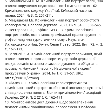
5. Бобчинський П. М. Кримінологічний портрет особи, яка
вчиняє порушення недоторканності житла (стаття 162
Кримінального кодексу України). Київський часопис
права. 2024. № 3. С. 207–211.
6. Медицький І.Б. Кримінологічний портрет особистості
колаборанта. Правова держава. 2023. Вип. 34. С. 538–545.
7. Нестерова І. А., Софілканич О. В. Кримінологічний
портрет особи, яка вчиняє кримінальні правопорушення
у сфері надання туристичних послуг. Наук. вісн.
Ужгородського Нац. Ун-ту. Серія Право. 2022. Вип. 72: ч. 2.
С. 167–173.
8. Загиней З. А. Кримінологічний портрет злочинця, який
вчинив злочини проти авторитету органів державної
влади, органів місцевого самоврядування та об’єднань
громадян. Науковий часопис Національної академії
прокуратури України. 2014. № 1. С. 51–57. URL:
https://surl.li/vffmoq
9. Фіалка О. І. Кримінологічна характеристика та
кримінологічний портрет особистості злочинця: сутність і
співвідношення понять. Вісник кримінологічної асоціації
України. 2019. № 2 (21). С. 162–171.
10. Моніторингове дослідження щодо забезпечення
педагогічними працівниками впровадження реформи