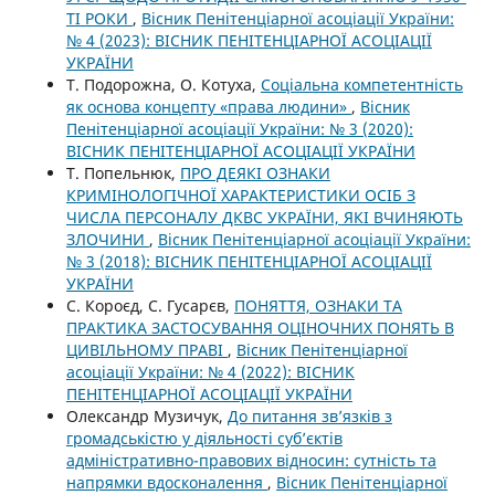
ТІ РОКИ
,
Вісник Пенітенціарної асоціації України:
№ 4 (2023): ВІСНИК ПЕНІТЕНЦІАРНОЇ АСОЦІАЦІЇ
УКРАЇНИ
Т. Подорожна, О. Котуха,
Соціальна компетентність
як основа концепту «права людини»
,
Вісник
Пенітенціарної асоціації України: № 3 (2020):
ВІСНИК ПЕНІТЕНЦІАРНОЇ АСОЦІАЦІЇ УКРАЇНИ
Т. Попельнюк,
ПРО ДЕЯКІ ОЗНАКИ
КРИМІНОЛОГІЧНОЇ ХАРАКТЕРИСТИКИ ОСІБ З
ЧИСЛА ПЕРСОНАЛУ ДКВС УКРАЇНИ, ЯКІ ВЧИНЯЮТЬ
ЗЛОЧИНИ
,
Вісник Пенітенціарної асоціації України:
№ 3 (2018): ВІСНИК ПЕНІТЕНЦІАРНОЇ АСОЦІАЦІЇ
УКРАЇНИ
С. Короєд, С. Гусарєв,
ПОНЯТТЯ, ОЗНАКИ ТА
ПРАКТИКА ЗАСТОСУВАННЯ ОЦІНОЧНИХ ПОНЯТЬ В
ЦИВІЛЬНОМУ ПРАВІ
,
Вісник Пенітенціарної
асоціації України: № 4 (2022): ВІСНИК
ПЕНІТЕНЦІАРНОЇ АСОЦІАЦІЇ УКРАЇНИ
Олександр Музичук,
До питання зв’язків з
громадськістю у діяльності суб’єктів
адміністративно-правових відносин: сутність та
напрямки вдосконалення
,
Вісник Пенітенціарної