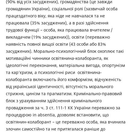
(90% від усіх засуджених), громадянства (це завжди
громадянин України), соціальної ролі (зазвичай особа
працездатного віку, яка ніде не навчалася та не
працювала (35% засуджених), а в разі здійснення
трудової функції – особа, яка працювала вчителем /
викладачем (19% засуджених)), освіти (переважно
наявність повної вищої освіти (43 особи або 83%
засуджених). Морально-психологічний блок охоплює такі
мотиваційні чинники освітянина-колаборанта, як
ідеологічні переконання, матеріальна вигода, опортунізм
та кар’єризм, а психологічні риси освітянина-
колаборанта включають його комформізм, відчуженість
від української ідентичності, вітсутність морального
стрижня, цинізм та прагматизм. Кримінально-правовий
блок з урахуванням здійснення кримінального
провадження за ч. 3 ст. 111-1 КК України переважно за
процедурою in absentia, дозволяє встановити, що
освітянин-колаборант – це переважно особа, яка вчинила
злочин самостійно та не притягалася раніше до