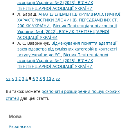
асоціації України: № 2 (2023): ВІСНИК
ПЕНІТЕНЦІАРНОЇ АСОЦІАЦІЇ УКРАЇНИ
Л. Бараш,
АНАЛІЗ ЕЛЕМЕНТІВ КРИМІНАЛІСТИЧНОЇ
ХАРАКТЕРИСТИКИ ЗЛОЧИНІВ, ПЕРЕДБАЧЕНИХ СТ.
200 КК УКРАЇНИ
,
Вісник Пенітенціарної асоціації
України: № 4 (2022): ВІСНИК ПЕНІТЕНЦІАРНОЇ
АСОЦІАЦІЇ УКРАЇНИ
А. С. Вавринчук,
Відмежування поняття адаптації
законодавства від суміжних категорій в контексті
вступу України до ЄС
,
Вісник Пенітенціарної
асоціації України: № 1 (2025): ВІСНИК
ПЕНІТЕНЦІАРНОЇ АСОЦІАЦІЇ УКРАЇНИ
<<
<
1
2
3
4
5
6
7
8
9
10
>
>>
Ви також можете
розпочати розширений пошук схожих
статей
для цієї статті.
Мова
Українська