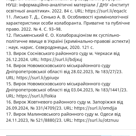
НУШ: інформаційно-аналітичні матеріали / ДНУ «Інститут
освітньої аналітики». 2022. 84 с. URL: https://surl.li/eqaclc
11. Лисько Т. Д., Сенько А. В. Особливості кримінологічної
характеристики особи колаборанта. Приватне та публічне
право. 2022. № 4. С. 93–98.
12. Письменський Є. О. Колабораціонізм як суспільно-
політичне явище в Україні (кримінально-правові аспекти)
: наук. нарис. Сєвєродонецьк, 2020. 121 с.
13. Вирок Соснівського районного суду м. Черкаси від
26.12.2024. URL: https://surl.li/bdjxuj
14. Вирок Новомосковського міськрайонного суду
Дніпропетровської області від 28.02.2023, № 183/27/23.
URL: https://surl.li/ypiuqv
15. Вирок Новомосковського міськрайонного суду
Дніпропетровської області від 03.04.2023, № 183/1441/23.
URL: https://surl.li/foikia
16. Вирок Жовтневого районного суду м. Запоріжжя від
26.09.2024, № 331/4709/23. URL: https://surl.li/omdjja
17. Вирок Малиновського районного суду м. Одеси від
24.11.2023, № 521/8880/23. URL: https://surl.lu/otznuu