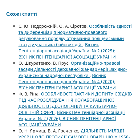
Схожі статті
Є. Ю. Подорожній, О. А. Сіротов,
Особливість єдності
та диференціація нормативно-правового
регулювання порядку отримання поліцейськими
статусу учасника бойових дій
,
Вісник
Пенітенціарної асоціації України: № 2 (2025):
ВІСНИК ПЕНІТЕНЦІАРНОЇ АСОЦІАЦІЇ УКРАЇНИ
О. Шкуратенко, В. Прус,
Організаційно-правові
засади діяльності державної жандармерії Західно-
Української народної республіки
,
Вісник
Пенітенціарної асоціації України: № 4 (2020):
ВІСНИК ПЕНІТЕНЦІАРНОЇ АСОЦІАЦІЇ УКРАЇНИ
Ф. В. Ріпа,
ОСОБЛИВОСТІ ТАКТИКИ ДОПИТУ СВІДКІВ
ПІД ЧАС РОЗСЛІДУВАННЯ КОЛАБОРАЦІЙНОЇ
ДІЯЛЬНОСТІ В ІДЕОЛОГІЧНІЙ ТА КУЛЬТУРНО-
ОСВІТНІЙ СФЕРІ
,
Вісник Пенітенціарної асоціації
України: № 2 (2026): ВІСНИК ПЕНІТЕНЦІАРНОЇ
АСОЦІАЦІЇ УКРАЇНИ
О. Н. Ярмиш, В. А. Греченко,
ДІЯЛЬНІСТЬ МІЛІЦІЇ
УРСР ЩОДО ПРОТИДІЇ САМОГОНОВАРІННЮ У 1950-