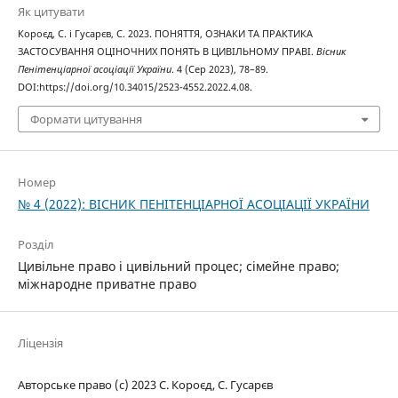
Як цитувати
Короєд, С. і Гусарєв, С. 2023. ПОНЯТТЯ, ОЗНАКИ ТА ПРАКТИКА
ЗАСТОСУВАННЯ ОЦІНОЧНИХ ПОНЯТЬ В ЦИВІЛЬНОМУ ПРАВІ.
Вісник
Пенітенціарної асоціації України
. 4 (Сер 2023), 78–89.
DOI:https://doi.org/10.34015/2523-4552.2022.4.08.
Формати цитування
Номер
№ 4 (2022): ВІСНИК ПЕНІТЕНЦІАРНОЇ АСОЦІАЦІЇ УКРАЇНИ
Розділ
Цивільне право і цивільний процес; cімейне право;
міжнародне приватне право
Ліцензія
Авторське право (c) 2023 С. Короєд, С. Гусарєв