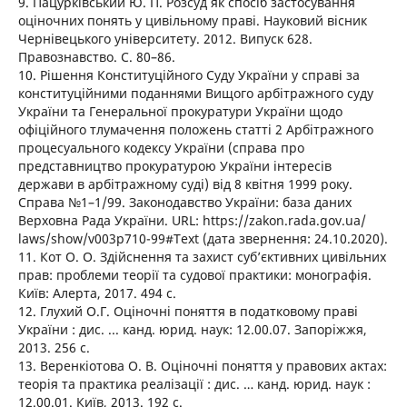
9. Пацурківський Ю. П. Розсуд як спосіб застосування
оціночних понять у цивільному праві. Науковий вісник
Чернівецького університету. 2012. Випуск 628.
Правознавство. С. 80–86.
10. Рішення Конституційного Суду України у справі за
конституційними поданнями Вищого арбітражного суду
України та Генеральної прокуратури України щодо
офіційного тлумачення положень статті 2 Арбітражного
процесуального кодексу України (справа про
представництво прокуратурою України інтересів
держави в арбітражному суді) від 8 квітня 1999 року.
Справа №1–1/99. Законодавство України: база даних
Верховна Рада України. URL: https://zakon.rada.gov.ua/
laws/show/v003p710-99#Text (дата звернення: 24.10.2020).
11. Кот О. О. Здійснення та захист суб’єктивних цивільних
прав: проблеми теорії та судової практики: монографія.
Київ: Алерта, 2017. 494 с.
12. Глухий О.Г. Оціночні поняття в податковому праві
України : дис. ... канд. юрид. наук: 12.00.07. Запоріжжя,
2013. 256 с.
13. Веренкіотова О. В. Оціночні поняття у правових актах:
теорія та практика реалізації : дис. … канд. юрид. наук :
12.00.01. Київ, 2013. 192 с.