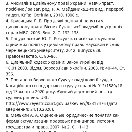
3. Аномалії в цивільному праві України: навч.-практ.
посібник / за заг. ред. Р. А. Майданика.2-ге вид., перероб.
та доп. Київ: Юстініан, 2010. 1008 с.
4. Красицька Л. В. Про деякі оціночні поняття у
цивільному праві. Вісник Луганської академії внутрішніх
справ МВС. 2003. Вип. 2. С. 132–138.
5. Пацурківський Ю. П. Розсуд як спосіб застосування
оціночних понять у цивільному праві. Науковий вісник
Чернівецького університету. 2012. Випуск 628.
Правознавство. С. 80–86.
6. Цивільний кодекс України: Закон України вiд
16.01.2003. Відом. Верхов.Ради України. 2003. № 40–44. Ст.
356.
7. Постанова Верховного Суду у складі колегії суддів
Касаційного господарського суду у справі № 912/1580/18
від 13 жовтня 2020 року. Єдиний державний реєстр
судових рішень. URL:
http://www.reyestr.court.gov.ua/Review/92317476 (дата
звернення: 24.10.2020).
8. Мелькин А. А. Оценочные юридические понятия как
форма актуализации правовых принципов. История
государства и права. 2007. № 2. С. 11–13.