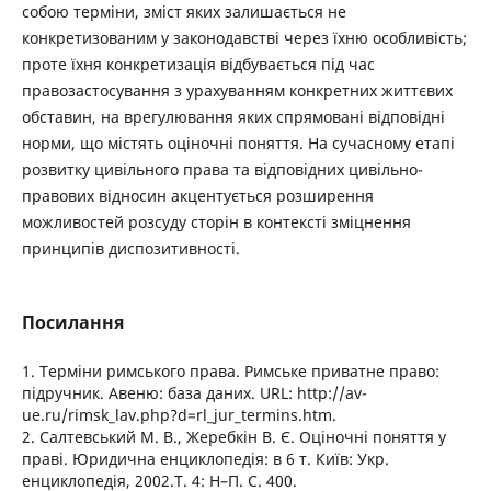
собою терміни, зміст яких залишається не
конкретизованим у законодавстві через їхню особливість;
проте їхня конкретизація відбувається під час
правозастосування з урахуванням конкретних життєвих
обставин, на врегулювання яких спрямовані відповідні
норми, що містять оціночні поняття. На сучасному етапі
розвитку цивільного права та відповідних цивільно-
правових відносин акцентується розширення
можливостей розсуду сторін в контексті зміцнення
принципів диспозитивності.
Посилання
1. Терміни римського права. Римське приватне право:
підручник. Авеню: база даних. URL: http://av-
ue.ru/rimsk_lav.php?d=rl_jur_termins.htm.
2. Салтевський М. В., Жеребкін В. Є. Оціночні поняття у
праві. Юридична енциклопедія: в 6 т. Київ: Укр.
енциклопедія, 2002.Т. 4: Н–П. С. 400.