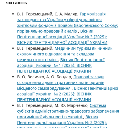
читають
В. І. Теремецький, С. А. Маляр,
Гармонізація
законодавства України у сфері управління
житловим фондом з правом Європейського Союзу:
порівняльно-правовий аналіз
,
Вісник
Пенітенціарної асоціації України: № 3 (2025):
ВІСНИК ПЕНІТЕНЦІАРНОЇ АСОЦІАЦІЇ УКРАЇНИ
В. І. Теремецький,
Медичний туризм як чинник
економічного відновлення та складова
резильєнтності міст
,
Вісник Пенітенціарної
асоціації України: № 1 (2025): ВІСНИК
ПЕНІТЕНЦІАРНОЇ АСОЦІАЦІЇ УКРАЇНИ
В. О. Величко, А. О. Бондар,
Правові засади
оскарження адміністративних актів органів
місцевого самоврядування
,
Вісник Пенітенціарної
асоціації України: № 2 (2025): ВІСНИК
ПЕНІТЕНЦІАРНОЇ АСОЦІАЦІЇ УКРАЇНИ
В. І. Теремецький, М. Ю. Марченко,
Система
суб’єктів адміністративно-правового забезпечення
протимінної діяльності в Україні
,
Вісник
Пенітенціарної асоціації України: № 2 (2025):