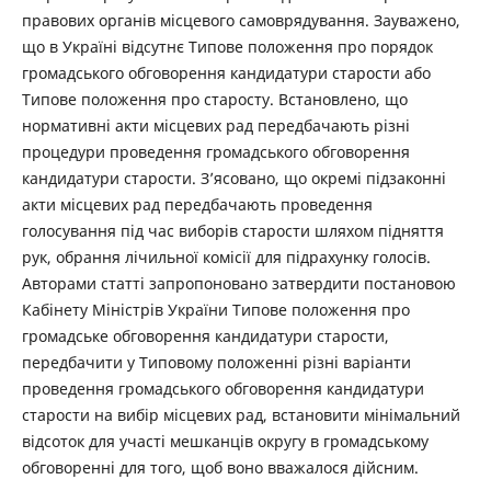
правових органів місцевого самоврядування. Зауважено,
що в Україні відсутнє Типове положення про порядок
громадського обговорення кандидатури старости або
Типове положення про старосту. Встановлено, що
нормативні акти місцевих рад передбачають різні
процедури проведення громадського обговорення
кандидатури старости. З’ясовано, що окремі підзаконні
акти місцевих рад передбачають проведення
голосування під час виборів старости шляхом підняття
рук, обрання лічильної комісії для підрахунку голосів.
Авторами статті запропоновано затвердити постановою
Кабінету Міністрів України Типове положення про
громадське обговорення кандидатури старости,
передбачити у Типовому положенні різні варіанти
проведення громадського обговорення кандидатури
старости на вибір місцевих рад, встановити мінімальний
відсоток для участі мешканців округу в громадському
обговоренні для того, щоб воно вважалося дійсним.