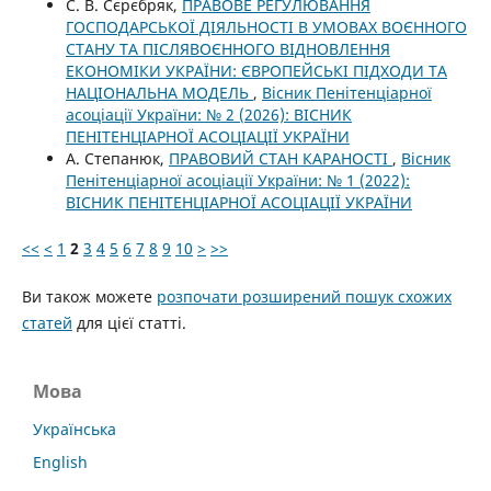
С. В. Сєрєбряк,
ПРАВОВЕ РЕГУЛЮВАННЯ
ГОСПОДАРСЬКОЇ ДІЯЛЬНОСТІ В УМОВАХ ВОЄННОГО
СТАНУ ТА ПІСЛЯВОЄННОГО ВІДНОВЛЕННЯ
ЕКОНОМІКИ УКРАЇНИ: ЄВРОПЕЙСЬКІ ПІДХОДИ ТА
НАЦІОНАЛЬНА МОДЕЛЬ
,
Вісник Пенітенціарної
асоціації України: № 2 (2026): ВІСНИК
ПЕНІТЕНЦІАРНОЇ АСОЦІАЦІЇ УКРАЇНИ
А. Степанюк,
ПРАВОВИЙ СТАН КАРАНОСТІ
,
Вісник
Пенітенціарної асоціації України: № 1 (2022):
ВІСНИК ПЕНІТЕНЦІАРНОЇ АСОЦІАЦІЇ УКРАЇНИ
<<
<
1
2
3
4
5
6
7
8
9
10
>
>>
Ви також можете
розпочати розширений пошук схожих
статей
для цієї статті.
Мова
Українська
English