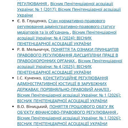
РЕГУЛЮВАННЯ
,
Вісник Пенітенціарної асоціації
України: № 1 (2017): Вісник Пенітенціарної асоціації
України
Є. В. Глущенко,
Стан нормативно-правового
регулювання адміністративно-правового статусу
медіаторів та їх об’єднань
,
Вісник Пенітенціарної
асоціації України: № 4 (2024): ВІСНИК
ПЕНІТЕНЦІАРНОЇ АСОЦІАЦІЇ УКРАЇНИ
Р. В. Мельничук,
ПОНЯТТЯ ТА ОЗНАКИ ПРИНЦИПІВ
ПРАВОВОГО РЕГУЛЮВАННЯ ДИСЦИПЛІНИ ПРАЦІ В
ПРАВООХОРОННИХ ОРГАНАХ
,
Вісник Пенітенціарної
асоціації України: № 4 (2025): ВІСНИК
ПЕНІТЕНЦІАРНОЇ АСОЦІАЦІЇ УКРАЇНИ
І.С. Куненко,
КОНСТИТУЦІЙНЕ РЕГУЛЮВАННЯ
АДМІНІСТРАТИВНОЇ ЮСТИЦІЇ В ЗАРУБІЖНИХ
ДЕРЖАВАХ: ПОРІВНЯЛЬНО-ПРАВОВИЙ АНАЛІЗ
,
Вісник Пенітенціарної асоціації України: № 1 (2026):
ВІСНИК ПЕНІТЕНЦІАРНОЇ АСОЦІАЦІЇ УКРАЇНИ
В.О. Віницький,
ПОНЯТТЯ ГРОШОВОГО ОБІГУ ЯК
ОБ’ЄКТУ ФІНАНСОВО-ПРАВОВОГО РЕГУЛЮВАННЯ
,
Вісник Пенітенціарної асоціації України: № 1 (2026):
ВІСНИК ПЕНІТЕНЦІАРНОЇ АСОЦІАЦІЇ УКРАЇНИ