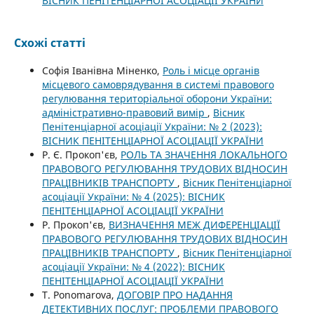
ВІСНИК ПЕНІТЕНЦІАРНОЇ АСОЦІАЦІЇ УКРАЇНИ
Схожі статті
Софія Іванівна Міненко,
Роль і місце органів
місцевого самоврядування в системі правового
регулювання територіальної оборони України:
адміністративно-правовий вимір
,
Вісник
Пенітенціарної асоціації України: № 2 (2023):
ВІСНИК ПЕНІТЕНЦІАРНОЇ АСОЦІАЦІЇ УКРАЇНИ
Р. Є. Прокоп'єв,
РОЛЬ ТА ЗНАЧЕННЯ ЛОКАЛЬНОГО
ПРАВОВОГО РЕГУЛЮВАННЯ ТРУДОВИХ ВІДНОСИН
ПРАЦІВНИКІВ ТРАНСПОРТУ
,
Вісник Пенітенціарної
асоціації України: № 4 (2025): ВІСНИК
ПЕНІТЕНЦІАРНОЇ АСОЦІАЦІЇ УКРАЇНИ
Р. Прокоп'єв,
ВИЗНАЧЕННЯ МЕЖ ДИФЕРЕНЦІАЦІЇ
ПРАВОВОГО РЕГУЛЮВАННЯ ТРУДОВИХ ВІДНОСИН
ПРАЦІВНИКІВ ТРАНСПОРТУ
,
Вісник Пенітенціарної
асоціації України: № 4 (2022): ВІСНИК
ПЕНІТЕНЦІАРНОЇ АСОЦІАЦІЇ УКРАЇНИ
T. Ponomarova,
ДОГОВІР ПРО НАДАННЯ
ДЕТЕКТИВНИХ ПОСЛУГ: ПРОБЛЕМИ ПРАВОВОГО