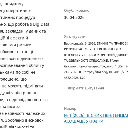
ів, швидкому
Опубліковано
мці оперативно-
30.04.2026
рутинних процедур
но, що робота з Big Data
, закладені у даних та
Як цитувати
ійні ефекти й
Варинський, В. 2026. ЕТИЧНІ ТА ПРАВОВІ
творюючи ризики
РИЗИКИ ЗАСТОСУВАННЯ ШТУЧНОГО
обливо гостро ці
ІНТЕЛЕКТУ У ПРАВООХОРОННІЙ ДІЯЛЬН
ання зон підвищеного
ТА ДІЯЛЬНОСТІ СПЕЦСЛУЖБ.
Вісник
 розпізнавання облич у
Пенітенціарної асоціації України
. 1 (Квіт 2
ь» сама по собі не
245–256. DOI:https://doi.org/10.34015/252
4552.2026.1.22.
аголошено, що
и не можуть підміняти
Формати цитування
ідуалізацію рішень;
, а відповідальність за
ишатися за
Номер
за наявності належних
№ 1 (2026): ВІСНИК ПЕНІТЕНЦІА
я. Зроблено висновок,
АСОЦІАЦІЇ УКРАЇНИ
ій діяльності та