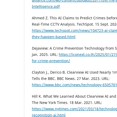
alliance.com/wp-content/uploads/2017/09/The-Bu
Intelligence.pdf
Ahmed Z. This AI Claims to Predict Crimes befo
Real-Time CCTV Analysis. TechSpot. 15 Sept. 202
https://www.techspot.com/news/104723-ai-claim
they-happen-based.html
Dejaview: A Crime Prevention Technology from S
Jan. 2025. URL:
https://iconext.co.th/2025/01/27
for-crime-prevention/
Clayton J., Derico B. Clearview AI Used Nearly 1m
Tells the BBC. BBC News. 27 Mar. 2023. URL:
https://www.bbc.com/news/technology-650570
Hill K. What We Learned About Clearview AI and 
The New York Times. 18 Mar. 2021. URL:
https://www.nytimes.com/2021/03/18/technology
recognition-ai.html