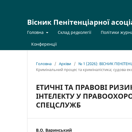
Вісник Пенітенціарної асоці
Головна
Склад редколегії
Політики журн
Конференції
Головна
/
Архіви
/
№ 1 (2026): ВІСНИК ПЕНІТЕ
Кримінальний процес та криміналістика; судова ек
ЕТИЧНІ ТА ПРАВОВІ РИЗ
ІНТЕЛЕКТУ У ПРАВООХОРО
СПЕЦСЛУЖБ
В.О. Варинський