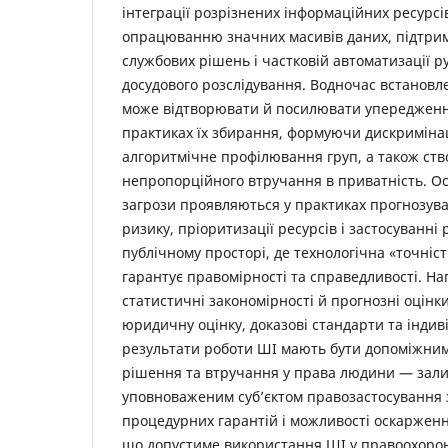
інтеграції розрізнених інформаційних ресурс
опрацюванню значних масивів даних, підтри
службових рішень і частковій автоматизації 
досудового розслідування. Водночас встановле
може відтворювати й посилювати упередження
практиках їх збирання, формуючи дискримінац
алгоритмічне профілювання груп, а також с
непропорційного втручання в приватність. Ос
загрози проявляються у практиках прогнозув
ризику, пріоритизації ресурсів і застосуванні
публічному просторі, де технологічна «точніст
гарантує правомірності та справедливості. Н
статистичні закономірності й прогнозні оцінк
юридичну оцінку, доказові стандарти та індив
результати роботи ШІ мають бути допоміжними
рішення та втручання у права людини — зал
уповноваженим суб’єктом правозастосування 
процедурних гарантій і можливості оскарженн
що допустиме використання ШІ у правоохоронн