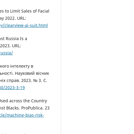
s to Limit Sales of Facial
ay 2022. URL:
/clearview-ai-suit.html
st Russia Is a
 2023. URL:
russia/
ного інтелекту в
ьності. Науковий вісник
х справ. 2023. № 3. С.
40/2023-3-19
 Used across the Country
nst Blacks. ProPublica. 23
cle/machine-bias-risk-