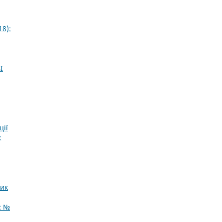
18):
І
ції
:
ник
: №