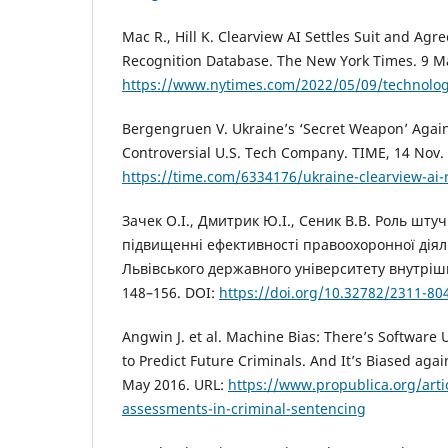
Mac R., Hill K. Clearview AI Settles Suit and Agree
Recognition Database. The New York Times. 9 M
https://www.nytimes.com/2022/05/09/technology
Bergengruen V. Ukraine’s ‘Secret Weapon’ Again
Controversial U.S. Tech Company. TIME, 14 Nov.
https://time.com/6334176/ukraine-clearview-ai-
Зачек О.І., Дмитрик Ю.І., Сеник В.В. Роль штуч
підвищенні ефективності правоохоронної діял
Львівського державного університету внутрішні
148–156. DOI:
https://doi.org/10.32782/2311-80
Angwin J. et al. Machine Bias: There’s Software
to Predict Future Criminals. And It’s Biased agai
May 2016. URL:
https://www.propublica.org/arti
assessments-in-criminal-sentencing