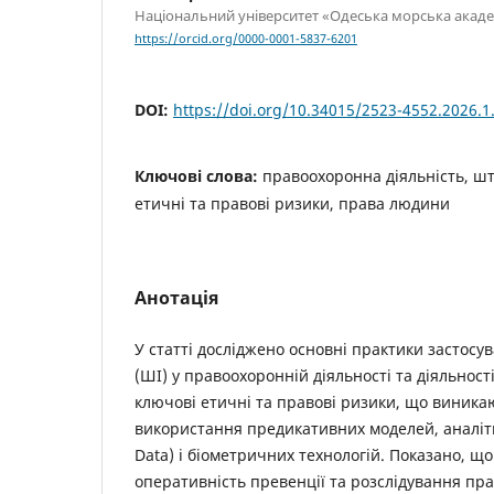
Національний університет «Одеська морська акаде
https://orcid.org/0000-0001-5837-6201
DOI:
https://doi.org/10.34015/2523-4552.2026.1
Ключові слова:
правоохоронна діяльність, шт
етичні та правові ризики, права людини
Анотація
У статті досліджено основні практики застосу
(ШІ) у правоохоронній діяльності та діяльност
ключові етичні та правові ризики, що виника
використання предикативних моделей, аналіти
Data) і біометричних технологій. Показано, щ
оперативність превенції та розслідування п