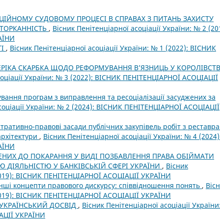
ЦІЙНОМУ СУДОВОМУ ПРОЦЕСІ В СПРАВАХ З ПИТАНЬ ЗАХИСТУ
ОТОРКАННІСТЬ
,
Вісник Пенітенціарної асоціації України: № 2 (20
АЇНИ
ТІ
,
Вісник Пенітенціарної асоціації України: № 1 (2022): ВІСНИК
ІДЕРІКА СКАРБКА ЩОДО РЕФОРМУВАННЯ В’ЯЗНИЦЬ У КОРОЛІВСТВ
соціації України: № 3 (2022): ВІСНИК ПЕНІТЕНЦІАРНОЇ АСОЦІАЦІЇ
вання програм з виправлення та ресоціалізації засуджених за
соціації України: № 2 (2024): ВІСНИК ПЕНІТЕНЦІАРНОЇ АСОЦІАЦІЇ
стративно-правові засади публічних закупівель робіт з реставра
 архітектури
,
Вісник Пенітенціарної асоціації України: № 4 (2024)
АЇНИ
ЖЕНИХ ДО ПОКАРАННЯ У ВИДІ ПОЗБАВЛЕННЯ ПРАВА ОБІЙМАТИ
 ДІЯЛЬНІСТЮ У БАНКІВСЬКІЙ СФЕРІ УКРАЇНИ
,
Вісник
(2019): ВІСНИК ПЕНІТЕНЦІАРНОЇ АСОЦІАЦІЇ УКРАЇНИ
інші концепти правового дискурсу: співвідношення понять
,
Віс
(2019): ВІСНИК ПЕНІТЕНЦІАРНОЇ АСОЦІАЦІЇ УКРАЇНИ
 УКРАЇНСЬКИЙ ДОСВІД
,
Вісник Пенітенціарної асоціації України
АЦІЇ УКРАЇНИ