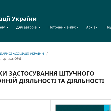
ації України
алу
Для авторів
Поточний випуск
Архіви
По
НЦІАРНОЇ АСОЦІАЦІЇ УКРАЇНИ
/
спертиза, ОРД
ИКИ ЗАСТОСУВАННЯ ШТУЧНОГО
ННІЙ ДІЯЛЬНОСТІ ТА ДІЯЛЬНОСТІ