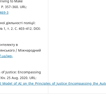
triving to Make
. P. 357–360. URL:
469-3
ї діяльності поліції:
 1, т. 2. С. 403–412. DOI:
нтелекту в
рянського / Міжнародний
f.ua/wp-
es of Justice: Encompassing
Xiv. 25 Aug. 2020. URL:
Model_of_AI_on_the_Principles_of_Justice_Encompassing_the_Aut