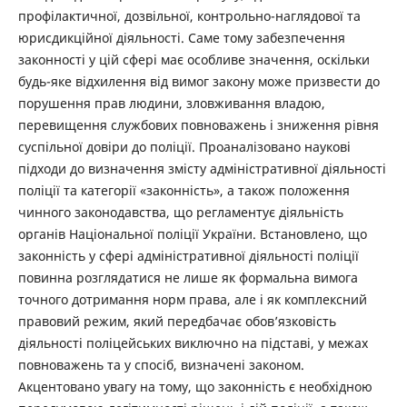
профілактичної, дозвільної, контрольно-наглядової та
юрисдикційної діяльності. Саме тому забезпечення
законності у цій сфері має особливе значення, оскільки
будь-яке відхилення від вимог закону може призвести до
порушення прав людини, зловживання владою,
перевищення службових повноважень і зниження рівня
суспільної довіри до поліції. Проаналізовано наукові
підходи до визначення змісту адміністративної діяльності
поліції та категорії «законність», а також положення
чинного законодавства, що регламентує діяльність
органів Національної поліції України. Встановлено, що
законність у сфері адміністративної діяльності поліції
повинна розглядатися не лише як формальна вимога
точного дотримання норм права, але і як комплексний
правовий режим, який передбачає обов’язковість
діяльності поліцейських виключно на підставі, у межах
повноважень та у спосіб, визначені законом.
Акцентовано увагу на тому, що законність є необхідною