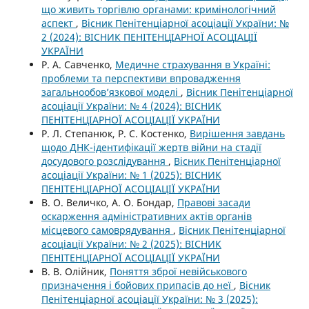
що живить торгівлю органами: кримінологічний
аспект
,
Вісник Пенітенціарної асоціації України: №
2 (2024): ВІСНИК ПЕНІТЕНЦІАРНОЇ АСОЦІАЦІЇ
УКРАЇНИ
Р. А. Савченко,
Медичне страхування в Україні:
проблеми та перспективи впровадження
загальнообов’язкової моделі
,
Вісник Пенітенціарної
асоціації України: № 4 (2024): ВІСНИК
ПЕНІТЕНЦІАРНОЇ АСОЦІАЦІЇ УКРАЇНИ
Р. Л. Степанюк, Р. С. Костенко,
Вирішення завдань
щодо ДНК-ідентифікації жертв війни на стадії
досудового розслідування
,
Вісник Пенітенціарної
асоціації України: № 1 (2025): ВІСНИК
ПЕНІТЕНЦІАРНОЇ АСОЦІАЦІЇ УКРАЇНИ
В. О. Величко, А. О. Бондар,
Правові засади
оскарження адміністративних актів органів
місцевого самоврядування
,
Вісник Пенітенціарної
асоціації України: № 2 (2025): ВІСНИК
ПЕНІТЕНЦІАРНОЇ АСОЦІАЦІЇ УКРАЇНИ
В. В. Олійник,
Поняття зброї невійськового
призначення і бойових припасів до неї
,
Вісник
Пенітенціарної асоціації України: № 3 (2025):