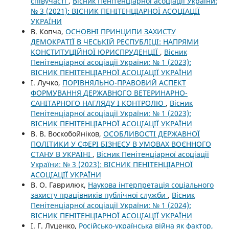
співучасті
,
Вісник Пенітенціарної асоціації України:
№ 3 (2021): ВІСНИК ПЕНІТЕНЦІАРНОЇ АСОЦІАЦІЇ
УКРАЇНИ
В. Копча,
ОСНОВНІ ПРИНЦИПИ ЗАХИСТУ
ДЕМОКРАТІЇ В ЧЕСЬКІЙ РЕСПУБЛІЦІ: НАПРЯМИ
КОНСТИТУЦІЙНОЇ ЮРИСПРУДЕНЦІЇ
,
Вісник
Пенітенціарної асоціації України: № 1 (2023):
ВІСНИК ПЕНІТЕНЦІАРНОЇ АСОЦІАЦІЇ УКРАЇНИ
І. Лучко,
ПОРІВНЯЛЬНО-ПРАВОВИЙ АСПЕКТ
ФОРМУВАННЯ ДЕРЖАВНОГО ВЕТЕРИНАРНО-
САНІТАРНОГО НАГЛЯДУ І КОНТРОЛЮ
,
Вісник
Пенітенціарної асоціації України: № 1 (2023):
ВІСНИК ПЕНІТЕНЦІАРНОЇ АСОЦІАЦІЇ УКРАЇНИ
В. В. Воскобойніков,
ОСОБЛИВОСТІ ДЕРЖАВНОЇ
ПОЛІТИКИ У СФЕРІ БІЗНЕСУ В УМОВАХ ВОЄННОГО
СТАНУ В УКРАЇНІ
,
Вісник Пенітенціарної асоціації
України: № 3 (2023): ВІСНИК ПЕНІТЕНЦІАРНОЇ
АСОЦІАЦІЇ УКРАЇНИ
В. О. Гаврилюк,
Наукова інтерпретація соціального
захисту працівників публічної служби
,
Вісник
Пенітенціарної асоціації України: № 1 (2024):
ВІСНИК ПЕНІТЕНЦІАРНОЇ АСОЦІАЦІЇ УКРАЇНИ
І. Г. Луценко,
Російсько-українська війна як фактор,