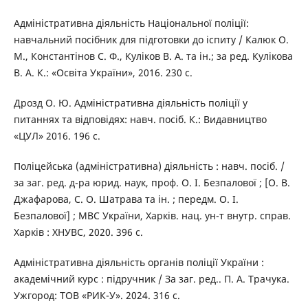
Адміністративна діяльність Національної поліції:
навчальний посібник для підготовки до іспиту / Калюк О.
М., Константінов С. Ф., Куліков В. А. та ін.; за ред. Кулікова
В. А. К.: «Освіта України», 2016. 230 с.
Дрозд О. Ю. Адміністративна діяльність поліції у
питаннях та відповідях: навч. посіб. К.: Видавництво
«ЦУЛ» 2016. 196 с.
Поліцейська (адміністративна) діяльність : навч. посіб. /
за заг. ред. д-ра юрид. наук, проф. О. І. Безпалової ; [О. В.
Джафарова, С. О. Шатрава та ін. ; передм. О. І.
Безпалової] ; МВС України, Харків. нац. ун-т внутр. справ.
Харків : ХНУВС, 2020. 396 с.
Адміністративна діяльність органів поліції України :
академічний курс : підручник / За заг. ред.. П. А. Трачука.
Ужгород: ТОВ «РИК-У». 2024. 316 с.