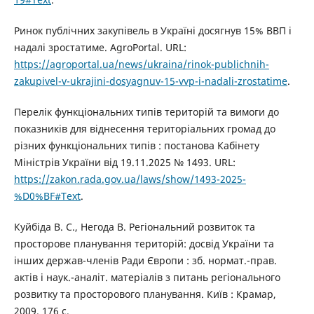
Ринок публічних закупівель в Україні досягнув 15% ВВП і
надалі зростатиме. AgroPortal. URL:
https://agroportal.ua/news/ukraina/rinok-publichnih-
zakupivel-v-ukrajini-dosyagnuv-15-vvp-i-nadali-zrostatime
.
Перелік функціональних типів територій та вимоги до
показників для віднесення територіальних громад до
різних функціональних типів : постанова Кабінету
Міністрів України від 19.11.2025 № 1493. URL:
https://zakon.rada.gov.ua/laws/show/1493-2025-
%D0%BF#Text
.
Куйбіда В. С., Негода В. Регіональний розвиток та
просторове планування територій: досвід України та
інших держав-членів Ради Європи : зб. нормат.-прав.
актів і наук.-аналіт. матеріалів з питань регіонального
розвитку та просторового планування. Київ : Крамар,
2009. 176 с.