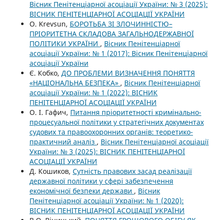
Вісник Пенітенціарної асоціації України: № 3 (2025):
ВІСНИК ПЕНІТЕНЦІАРНОЇ АСОЦІАЦІЇ УКРАЇНИ
O. Krevsun,
БОРОТЬБА ЗІ ЗЛОЧИННІСТЮ–
ПРІОРИТЕТНА СКЛАДОВА ЗАГАЛЬНОДЕРЖАВНОЇ
ПОЛІТИКИ УКРАЇНИ
,
Вісник Пенітенціарної
асоціації України: № 1 (2017): Вісник Пенітенціарної
асоціації України
Є. Кобко,
ДО ПРОБЛЕМИ ВИЗНАЧЕННЯ ПОНЯТТЯ
«НАЦІОНАЛЬНА БЕЗПЕКА»
,
Вісник Пенітенціарної
асоціації України: № 1 (2022): ВІСНИК
ПЕНІТЕНЦІАРНОЇ АСОЦІАЦІЇ УКРАЇНИ
О. І. Гафич,
Питання пріоритетності кримінально-
процесуальної політики у стратегічних документах
судових та правоохоронних органів: теоретико-
практичний аналіз
,
Вісник Пенітенціарної асоціації
України: № 3 (2025): ВІСНИК ПЕНІТЕНЦІАРНОЇ
АСОЦІАЦІЇ УКРАЇНИ
Д. Кошиков,
Сутність правових засад реалізації
державної політики у сфері забезпечення
економічної безпеки держави
,
Вісник
Пенітенціарної асоціації України: № 1 (2020):
ВІСНИК ПЕНІТЕНЦІАРНОЇ АСОЦІАЦІЇ УКРАЇНИ