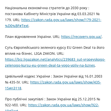
Національна економічна стратегія до 2030 року :
постанова Кабінету Міністрів України від 03.03.2021 №
179. URL:
https://zakon.rada.gov.ua/laws/show/179-2021-
%D0%BF#Text
.
План відновлення України. URL:
https://recovery.gov.ua/
.
Суть Європейського зеленого курсу EU Green Deal та його
вплив на бізнес. LIGA ZAKON. URL:
https://biz.ligazakon.net/analytics/239683_sut-vropeyskogo-
zelenogo-kursu-eu-green-deal-ta-yogo-vpliv-na-bznes
.
Цивільний кодекс України : Закон України від 16.01.2003
№ 435-IV. URL:
https://zakon.rada.gov.ua/laws/show/435-
15#n3118
.
Про публічні закупівлі : Закон України від 25.12.2015 №
922-VIII. URL:
https://zakon.rada.gov.ua/laws/show/922-
19#Text
.