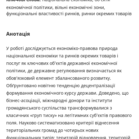
економічної політики, вільні економічні зони,
функціональні властивості ринків, ринки окремих товарів
Анотація
У роботі досліджується економіко-правова природа
національної економіки та ринків окремих товарів і
послуг як ключових об’єктів державної економічної
політики, де державне регулювання визначається як
обов’язковий елемент збалансованого розвитку.
Обґрунтовано новітню тенденцію децентралізації
формування економічного курсу держави. Доведено, що
бізнес-асоціації, міжнародні донори та інститути
громадянського суспільства трансформувалися з
класичних «груп тиску» на легітимних суб’єктів правового
поля. Науково систематизовано критерії віднесення
територіальних громад до чотирьох нових
функціональних типів: територій відновлення, територій