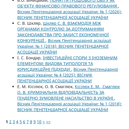
В.О. Віницький,
ПОНЯТТЯ ГРОШОВОГО ОБІГУ ЯК
ОБ’ЄКТУ ФІНАНСОВО-ПРАВОВОГО РЕГУЛЮВАННЯ
,
Вісник Пенітенціарної асоціації України: № 1 (2026):
ВІСНИК ПЕНІТЕНЦІАРНОЇ АСОЦІАЦІЇ УКРАЇНИ
С. В. Шкляр,
Шкляр С. В. ВЗАЄМОДІЯ МІЖ
ОРГАНАМИ КОНТРОЛЮ ЗА ДОТРИМАННЯМ
ЗАКОНОДАВСТВА ПРО ЗАХИСТ ЕКОНОМІЧНОЇ
КОНКУРЕНЦІЇ
,
Вісник Пенітенціарної асоціації
України: № 1 (2018): ВІСНИК ПЕНІТЕНЦІАРНОЇ
АСОЦІАЦІЇ УКРАЇНИ
І. С. Бондар,
ІНВЕСТИЦІЙНІ СПОРИ З ІНОЗЕМНИМ
ЕЛЕМЕНТОМ: ВИДОВА ТИПОЛОГІЯ ТА
ЮРИСДИКЦІЙНІ ПІДХОДИ
,
Вісник Пенітенціарної
асоціації України: № 4 (2025): ВІСНИК
ПЕНІТЕНЦІАРНОЇ АСОЦІАЦІЇ УКРАЇНИ
Е. М. Кісілюк, О. В. Смаглюк,
Кісілюк Е. М., Смаглюк
О. В. КРИМІНАЛЬНА ВІДПОВІДАЛЬНІСТЬ ЗА
ГЕНДЕРНО ЗУМОВЛЕНЕ НАСИЛЬСТВО В УКРАЇНІ
,
Вісник Пенітенціарної асоціації України: № 1 (2018):
ВІСНИК ПЕНІТЕНЦІАРНОЇ АСОЦІАЦІЇ УКРАЇНИ
1
2
3
4
5
6
7
8
9
10
>
>>