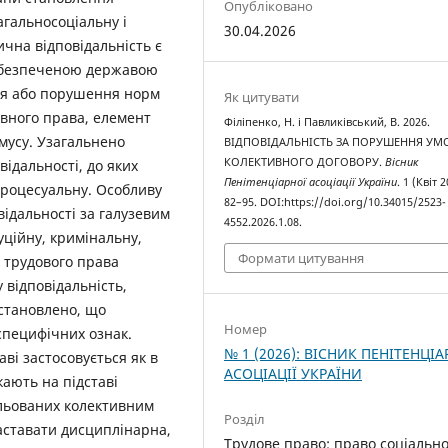
Опубліковано
агальносоціальну і
30.04.2026
чна відповідальність є
абезпеченою державою
ня або порушення норм
Як цитувати
ивного права, елемент
Філіпенко, Н. і Павликівський, В. 2026.
мусу. Узагальнено
ВІДПОВІДАЛЬНІСТЬ ЗА ПОРУШЕННЯ УМ
КОЛЕКТИВНОГО ДОГОВОРУ.
Вісник
відальності, до яких
Пенітенціарної асоціації України
. 1 (Квіт 2
процесуальну. Особливу
82–95. DOI:https://doi.org/10.34015/2523-
відальності за галузевим
4552.2026.1.08.
уційну, кримінальну,
Формати цитування
х трудового права
 відповідальність,
Встановлено, що
Номер
 специфічних ознак.
№ 1 (2026): ВІСНИК ПЕНІТЕНЦІА
ві застосовується як в
АСОЦІАЦІЇ УКРАЇНИ
ають на підставі
гульованих колективним
Розділ
аставати дисциплінарна,
Трудове право; право соціальн