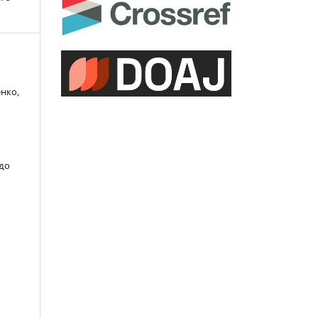
енко,
 до