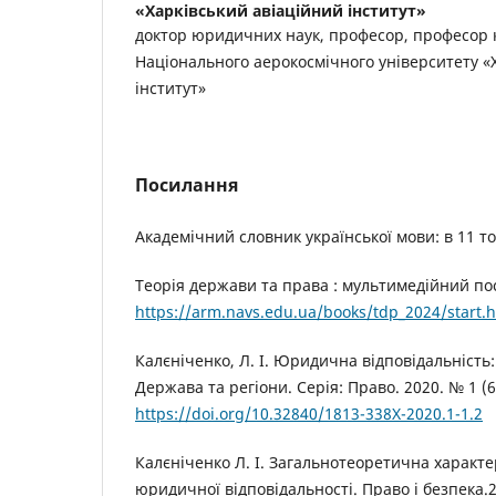
«Харківський авіаційний інститут»
доктор юридичних наук, професор, професор
Національного аерокосмічного університету «
інститут»
Посилання
Академічний словник української мови: в 11 тома
Теорія держави та права : мультимедійний пос
https://arm.navs.edu.ua/books/tdp_2024/start.
Калєніченко, Л. І. Юридична відповідальність:
Держава та регіони. Серія: Право. 2020. № 1 (67)
https://doi.org/10.32840/1813-338X-2020.1-1.2
Калєніченко Л. І. Загальнотеоретична характе
юридичної відповідальності. Право і безпека.20