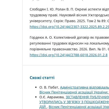
Слободян І. Ю. Ролан В. П. Окремі аспекти відп
трудовому праві. Науковий вісник Ужгородськ
університету. Серія: Право. 2025. Том 2 № 89: С
https://doi.org/10.24144/2307-3322.2025.89.2.2
Гордеюк А. О. Колективний договір як правов
регулюванні трудових відносин на локальному 
порівняльне правознавство. 2026. Вип. № 01. С
https://doi.org/10.24144/2788-6018.2026.01.2.8
Схожі статті
О. В. Пабат,
Адміністративна відповідал
Вісник Пенітенціарної асоціації Україн
О.Є. Аврамова,
ЗІСТАВЛЕННЯ ПУБЛІЧНИХ
УТВОРИЛИСЬ У ЗВ’ЯЗКУ З ПОШКОДЖЕН
ДІЙ
,
Вісник Пенітенціарної асоціації У