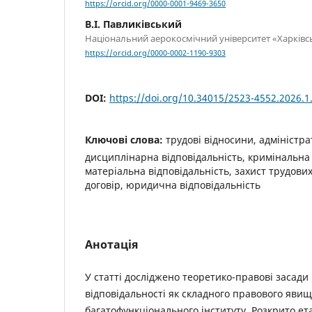
https://orcid.org/0000-0001-9469-3650
В.І. Павликівський
Національний аерокосмічний університет «Харківсь
https://orcid.org/0000-0002-1190-9303
DOI:
https://doi.org/10.34015/2523-4552.2026.1
Ключові слова:
трудові відносини, адміністра
дисциплінарна відповідальність, кримінальна 
матеріальна відповідальність, захист трудови
договір, юридична відповідальність
Анотація
У статті досліджено теоретико-правові засад
відповідальності як складного правового явищ
багатофункціонального інституту. Розкрито е