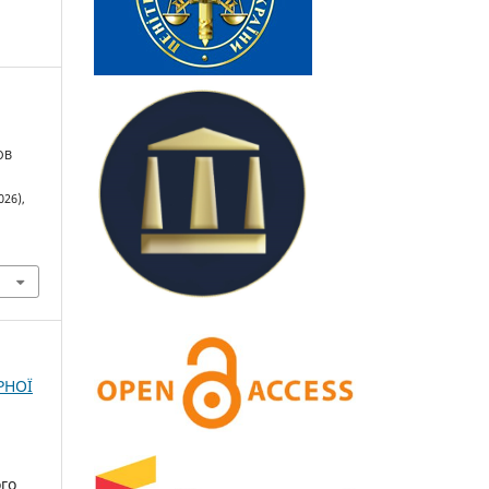
ОВ
026),
РНОЇ
ого