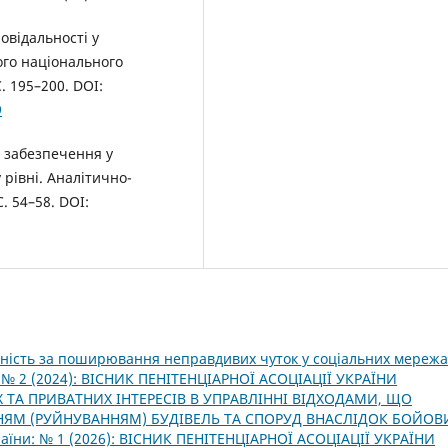
овідальності у
ого національного
. 195–200. DOI:
9
е забезпечення у
рівні. Аналітично-
. 54–58. DOI:
ьність за поширювання неправдивих чуток у соціальних мереж
и: № 2 (2024): ВІСНИК ПЕНІТЕНЦІАРНОЇ АСОЦІАЦІЇ УКРАЇНИ
 ТА ПРИВАТНИХ ІНТЕРЕСІВ В УПРАВЛІННІ ВІДХОДАМИ, ЩО
НЯМ (РУЙНУВАННЯМ) БУДІВЕЛЬ ТА СПОРУД ВНАСЛІДОК БОЙОВ
країни: № 1 (2026): ВІСНИК ПЕНІТЕНЦІАРНОЇ АСОЦІАЦІЇ УКРАЇНИ