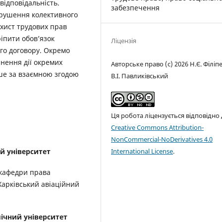
відповідальність.
забезпечення
орушення колективного
хист трудових прав
іпити обов’язок
Ліцензія
го договору. Окремо
инення дії окремих
Авторське право (c) 2026 Н.Є. Філіп
ше за взаємною згодою
В.І. Павликівський
Ця робота ліцензується відповідно
Creative Commons Attribution-
NonCommercial-NoDerivatives 4.0
International License
.
й університет
 кафедри права
Харківський авіаційний
ічний університет