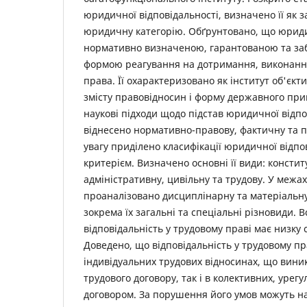
юридичної відповідальності, визначено її як з
юридичну категорію. Обґрунтовано, що юриди
нормативно визначеною, гарантованою та з
формою реагування на дотримання, виконан
права. Її охарактеризовано як інститут об'єкт
змісту правовідносин і форму державного при
наукові підходи щодо підстав юридичної відпо
віднесено нормативно-правову, фактичну та 
увагу приділено класифікації юридичної відпо
критерієм. Визначено основні її види: констит
адміністративну, цивільну та трудову. У межа
проаналізовано дисциплінарну та матеріальну
зокрема їх загальні та спеціальні різновиди. 
відповідальність у трудовому праві має низку
Доведено, що відповідальність у трудовому пра
індивідуальних трудових відносинах, що виник
трудового договору, так і в колективних, уре
договором. За порушення його умов можуть н