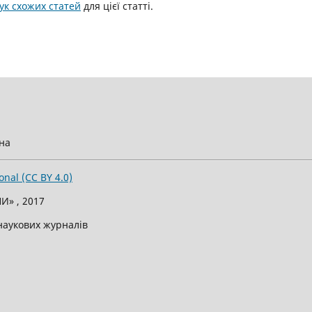
к схожих статей
для цієї статті.
їна
onal (CC BY 4.0)
И» , 2017
 наукових журналів