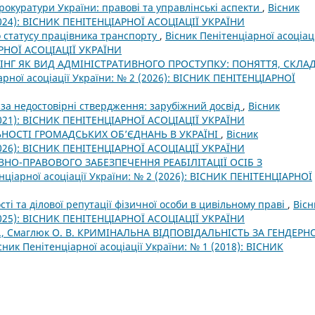
рокуратури України: правові та управлінські аспекти
,
Вісник
(2024): ВІСНИК ПЕНІТЕНЦІАРНОЇ АСОЦІАЦІЇ УКРАЇНИ
 статусу працівника транспорту
,
Вісник Пенітенціарної асоціаці
АРНОЇ АСОЦІАЦІЇ УКРАЇНИ
ІНГ ЯК ВИД АДМІНІСТРАТИВНОГО ПРОСТУПКУ: ПОНЯТТЯ, СКЛАД
арної асоціації України: № 2 (2026): ВІСНИК ПЕНІТЕНЦІАРНОЇ
 за недостовірні ствердження: зарубіжний досвід
,
Вісник
(2021): ВІСНИК ПЕНІТЕНЦІАРНОЇ АСОЦІАЦІЇ УКРАЇНИ
ЬНОСТІ ГРОМАДСЬКИХ ОБ’ЄДНАНЬ В УКРАЇНІ
,
Вісник
(2026): ВІСНИК ПЕНІТЕНЦІАРНОЇ АСОЦІАЦІЇ УКРАЇНИ
ВНО-ПРАВОВОГО ЗАБЕЗПЕЧЕННЯ РЕАБІЛІТАЦІЇ ОСІБ З
нціарної асоціації України: № 2 (2026): ВІСНИК ПЕНІТЕНЦІАРНОЇ
ості та ділової репутації фізичної особи в цивільному праві
,
Вісн
(2025): ВІСНИК ПЕНІТЕНЦІАРНОЇ АСОЦІАЦІЇ УКРАЇНИ
М., Смаглюк О. В. КРИМІНАЛЬНА ВІДПОВІДАЛЬНІСТЬ ЗА ГЕНДЕРН
сник Пенітенціарної асоціації України: № 1 (2018): ВІСНИК