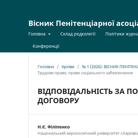
Вісник Пенітенціарної асоці
Головна
Склад редколегії
Політики журн
Конференції
Головна
/
Архіви
/
№ 1 (2026): ВІСНИК ПЕНІТЕ
Трудове право; право соціального забезпечення
ВІДПОВІДАЛЬНІСТЬ ЗА 
ДОГОВОРУ
Н.Є. Філіпенко
Національний аерокосмічний університет «Харківсь