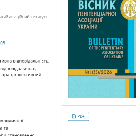
кий авіаційний інститут»
.08
тивна відповідальність,
відповідальність,
х прав, колективний
PDF
и юридичної
а та
тапи становлення