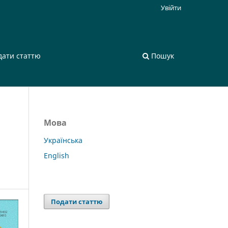
Увійти
дати статтю
Пошук
Мова
Українська
English
Подати статтю