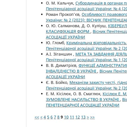
О. М. Кальчук,
Субординація в органах п
Пенітенціарної асоціації України: № 4 
Роман Прокоп'єв,
Особливості правового
України: № 2 (2023): ВІСНИК ПЕНІТЕНЦІ
О. Ю. Салманова, Д. О. Куліуш,
КІБЕРБУЛ
КЛАСИФІКАЦІЯ ФОРМ
,
Вісник Пенітенці
АСОЦІАЦІЇ УКРАЇНИ
Ю. Гломб,
Кримінальна відповідальність
Пенітенціарної асоціації України: № 2 
А.І. Зіганшин ,
МЕТА ТА ЗАВДАННЯ ДІЯЛ
Пенітенціарної асоціації України: № 1 
В. В. Димитрієв,
ФУНКЦІЇ АДМІНІСТРАТИ
ІНВАЛІДНІСТЮ В УКРАЇНІ
,
Вісник Пеніте
АСОЦІАЦІЇ УКРАЇНИ
Є. В. Бойко,
Механізм захисту честі, гідн
Пенітенціарної асоціації України: № 2 
Е. М. Кісілюк, О. В. Смаглюк,
Кісілюк Е. 
ЗУМОВЛЕНЕ НАСИЛЬСТВО В УКРАЇНІ
,
Ві
ПЕНІТЕНЦІАРНОЇ АСОЦІАЦІЇ УКРАЇНИ
<<
<
4
5
6
7
8
9
10
11
12
13
>
>>