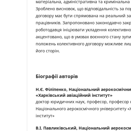
матеріальна, адміністративна та кримінальна 
Зроблено висновок, що відповідальність за п
договору має бути спрямована на реальний за
працівників. Запропоновано законодавчо закр
роботодавця ініціювати укладення колективно
акцентовано, що в умовах воєнного стану зуп
положень колективного договору можливе ли
його сторін.
Біографії авторів
Н.Є. Філіпенко,
Національний аерокосмічни
«Харківський авіаційний інститут»
доктор юридичних наук, професор, професор
Національного аерокосмічного університету «
інститут»
В.І. Павликівський,
Національний аерокосм