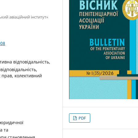
кий авіаційний інститут»
.08
тивна відповідальність,
відповідальність,
х прав, колективний
PDF
и юридичної
а та
тапи становлення