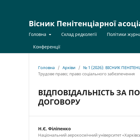
Вісник Пенітенціарної асоці
Головна
Склад редколегії
Політики журн
Конференції
Головна
/
Архіви
/
№ 1 (2026): ВІСНИК ПЕНІТЕ
Трудове право; право соціального забезпечення
ВІДПОВІДАЛЬНІСТЬ ЗА 
ДОГОВОРУ
Н.Є. Філіпенко
Національний аерокосмічний університет «Харківсь