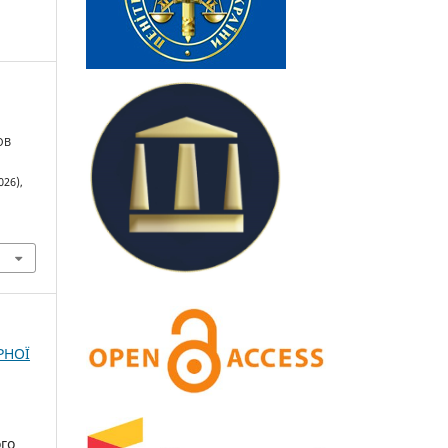
ОВ
026),
РНОЇ
ого