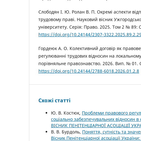
Слободян І. Ю. Ролан В. П. Окремі аспекти відп
трудовому праві. Науковий вісник Ужгородськ
університету. Серія: Право. 2025. Том 2 № 89: С
https://doi.org/10.24144/2307-3322.2025.89.2.2
Гордеюк А. О. Колективний договір як правов
регулюванні трудових відносин на локальному 
порівняльне правознавство. 2026. Вип. № 01. С
https://doi.org/10.24144/2788-6018.2026.01.2.8
Схожі статті
Ю. В. Костюк,
Проблеми правового регулю
соціально забезпечувальних відносин в 
ВІСНИК ПЕНІТЕНЦІАРНОЇ АСОЦІАЦІЇ УКР
В. В. Бурдоль,
Поняття, сутність та зна
Вісник Пенітенціарної асоціації Україн