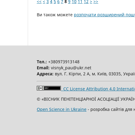
<<
<
3
4
5
6
7
8
9
10
11
12
>
>>
Ви також можете
розпочати розширений пошу
Тел.:
+380973913148
Email:
visnyk_pau@ukr.net
Адреса:
вул. Г. Кірпи, 2 А, м. Київ, 03035, Укра
CC License Attribution 4.0 Internati
© «ВІСНИК ПЕНІТЕНЦІАРНОЇ АСОЦІАЦІЇ УКРАЇН
Open Science in Ukraine
- розробка сайтів для