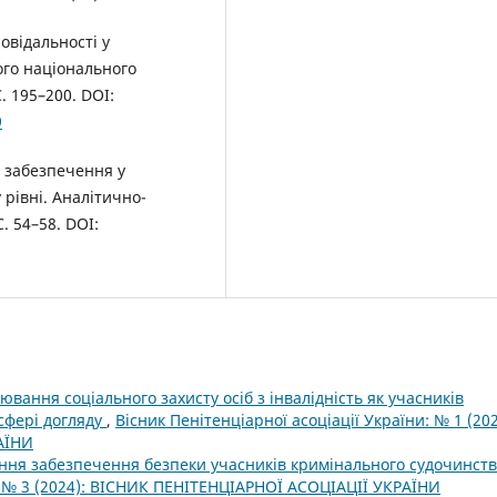
овідальності у
ого національного
. 195–200. DOI:
9
е забезпечення у
рівні. Аналітично-
. 54–58. DOI:
вання соціального захисту осіб з інвалідність як учасників
сфері догляду
,
Вісник Пенітенціарної асоціації України: № 1 (202
АЇНИ
чення забезпечення безпеки учасників кримінального судочинст
и: № 3 (2024): ВІСНИК ПЕНІТЕНЦІАРНОЇ АСОЦІАЦІЇ УКРАЇНИ