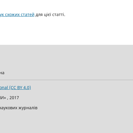
к схожих статей
для цієї статті.
їна
onal (CC BY 4.0)
И» , 2017
 наукових журналів