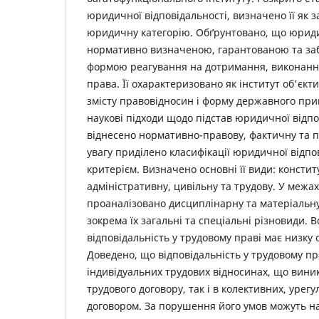
юридичної відповідальності, визначено її як з
юридичну категорію. Обґрунтовано, що юриди
нормативно визначеною, гарантованою та з
формою реагування на дотримання, виконан
права. Її охарактеризовано як інститут об'єкт
змісту правовідносин і форму державного при
наукові підходи щодо підстав юридичної відпо
віднесено нормативно-правову, фактичну та 
увагу приділено класифікації юридичної відпо
критерієм. Визначено основні її види: констит
адміністративну, цивільну та трудову. У межа
проаналізовано дисциплінарну та матеріальну
зокрема їх загальні та спеціальні різновиди. 
відповідальність у трудовому праві має низку
Доведено, що відповідальність у трудовому пра
індивідуальних трудових відносинах, що виник
трудового договору, так і в колективних, уре
договором. За порушення його умов можуть н