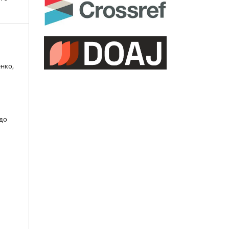
енко,
 до