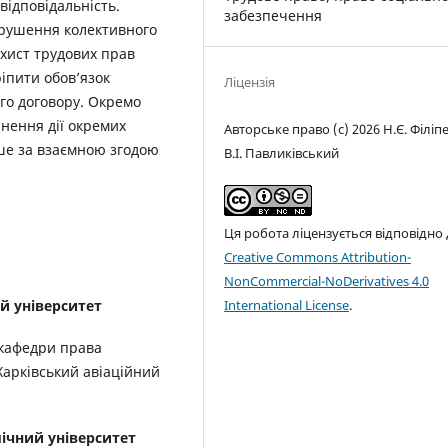
відповідальність.
забезпечення
орушення колективного
хист трудових прав
іпити обов’язок
Ліцензія
го договору. Окремо
инення дії окремих
Авторське право (c) 2026 Н.Є. Філіп
ше за взаємною згодою
В.І. Павликівський
Ця робота ліцензується відповідно
Creative Commons Attribution-
NonCommercial-NoDerivatives 4.0
International License
.
й університет
 кафедри права
Харківський авіаційний
ічний університет