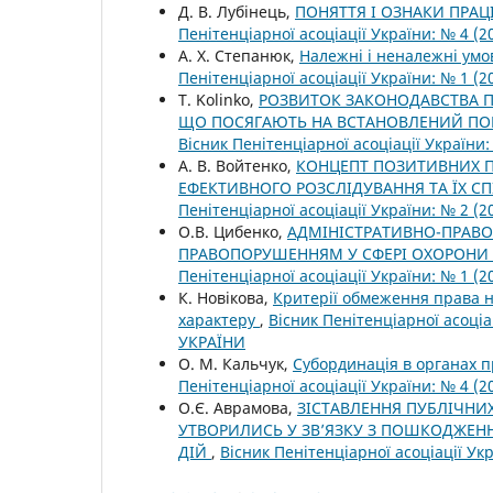
Д. В. Лубінець,
ПОНЯТТЯ І ОЗНАКИ ПРАЦ
Пенітенціарної асоціації України: № 4 
А. Х. Степанюк,
Належні і неналежні умо
Пенітенціарної асоціації України: № 1 
T. Kolinko,
РОЗВИТОК ЗАКОНОДАВСТВА П
ЩО ПОСЯГАЮТЬ НА ВСТАНОВЛЕНИЙ ПОРЯ
Вісник Пенітенціарної асоціації України:
А. В. Войтенко,
КОНЦЕПТ ПОЗИТИВНИХ 
ЕФЕКТИВНОГО РОЗСЛІДУВАННЯ ТА ЇХ 
Пенітенціарної асоціації України: № 2 
О.В. Цибенко,
АДМІНІСТРАТИВНО-ПРАВО
ПРАВОПОРУШЕННЯМ У СФЕРІ ОХОРОНИ
Пенітенціарної асоціації України: № 1 
К. Новікова,
Критерії обмеження права н
характеру
,
Вісник Пенітенціарної асоці
УКРАЇНИ
О. М. Кальчук,
Субординація в органах п
Пенітенціарної асоціації України: № 4 
О.Є. Аврамова,
ЗІСТАВЛЕННЯ ПУБЛІЧНИХ
УТВОРИЛИСЬ У ЗВ’ЯЗКУ З ПОШКОДЖЕН
ДІЙ
,
Вісник Пенітенціарної асоціації У