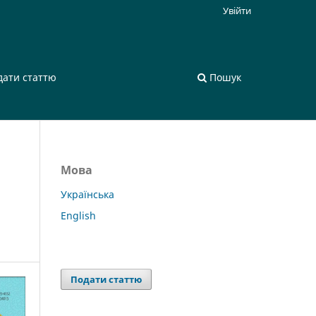
Увійти
дати статтю
Пошук
Мова
Українська
English
Подати статтю