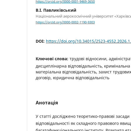
https://orcid.org/0000-0001-9469-3650
В.І. Павликівський
Національний аерокосмічний університет «Харківсь
https://orcid.org/0000-0002-1190-9303
DOI:
https://doi.org/10.34015/2523-4552.2026.1
Ключові слова:
трудові відносини, адміністра
дисциплінарна відповідальність, кримінальна 
матеріальна відповідальність, захист трудови
договір, юридична відповідальність
Анотація
У статті досліджено теоретико-правові засад
відповідальності як складного правового явищ
багатофункціонального інституту. Розкрито е