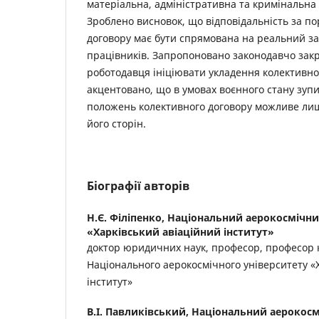
матеріальна, адміністративна та кримінальна 
Зроблено висновок, що відповідальність за п
договору має бути спрямована на реальний за
працівників. Запропоновано законодавчо закр
роботодавця ініціювати укладення колективно
акцентовано, що в умовах воєнного стану зуп
положень колективного договору можливе ли
його сторін.
Біографії авторів
Н.Є. Філіпенко,
Національний аерокосмічни
«Харківський авіаційний інститут»
доктор юридичних наук, професор, професор
Національного аерокосмічного університету «
інститут»
В.І. Павликівський,
Національний аерокосм