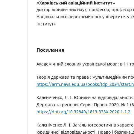
«Харківський авіаційний інститут»
доктор юридичних наук, професор, професор
Національного аерокосмічного університету «
інститут»
Посилання
Академічний словник української мови: в 11 тома
Теорія держави та права : мультимедійний пос
https://arm.navs.edu.ua/books/tdp_2024/start.
Калєніченко, Л. І. Юридична відповідальність:
Держава та регіони. Серія: Право. 2020. № 1 (67)
https://doi.org/10.32840/1813-338X-2020.1-1.2
Калєніченко Л. І. Загальнотеоретична характе
юридичної відповідальності. Право і безпека.20