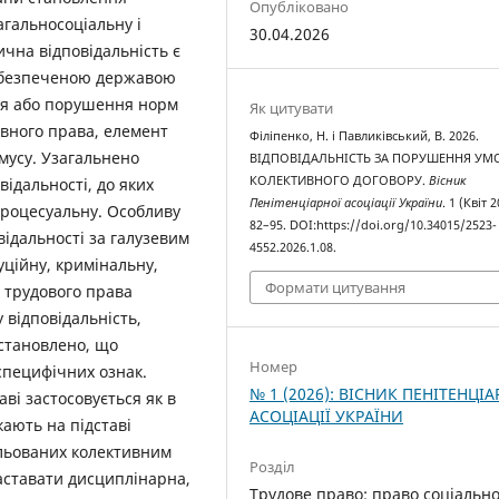
Опубліковано
агальносоціальну і
30.04.2026
чна відповідальність є
абезпеченою державою
ня або порушення норм
Як цитувати
ивного права, елемент
Філіпенко, Н. і Павликівський, В. 2026.
мусу. Узагальнено
ВІДПОВІДАЛЬНІСТЬ ЗА ПОРУШЕННЯ УМ
КОЛЕКТИВНОГО ДОГОВОРУ.
Вісник
відальності, до яких
Пенітенціарної асоціації України
. 1 (Квіт 2
процесуальну. Особливу
82–95. DOI:https://doi.org/10.34015/2523-
відальності за галузевим
4552.2026.1.08.
уційну, кримінальну,
Формати цитування
х трудового права
 відповідальність,
Встановлено, що
Номер
 специфічних ознак.
№ 1 (2026): ВІСНИК ПЕНІТЕНЦІА
ві застосовується як в
АСОЦІАЦІЇ УКРАЇНИ
ають на підставі
гульованих колективним
Розділ
аставати дисциплінарна,
Трудове право; право соціальн