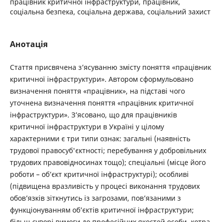
працівник критичної інфраструктури, працівник,
соціальна безпека, соціальна держава, соціальний захист
Анотація
Стаття присвячена з’ясуванню змісту поняття «працівник
критичної інфраструктури». Автором сформульовано
визначення поняття «працівник», на підставі чого
уточнена визначення поняття «працівник критичної
інфраструктури». З’ясовано, що для працівників
критичної інфраструктури в Україні у цілому
характерними є три типи ознак: загальні (наявність
трудової правосуб'єктності; перебування у добровільних
трудових правовідносинах тощо); спеціальні (місце його
роботи – об’єкт критичної інфраструктурі); особливі
(підвищена вразливість у процесі виконання трудових
обов’язків зіткнутись із загрозами, пов’язаними з
функціонуванням об’єктів критичної інфраструктури;
більш суворі вимоги до професійних якостей особи, котра