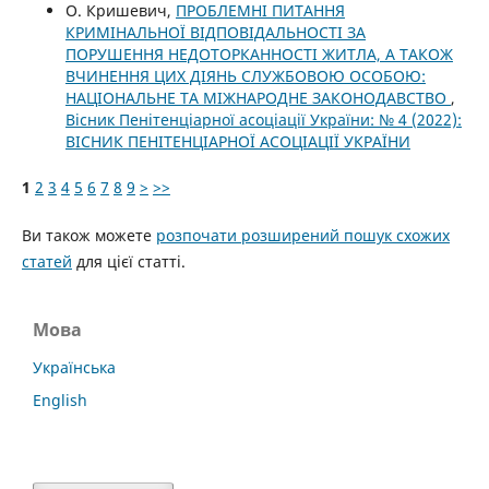
О. Кришевич,
ПРОБЛЕМНІ ПИТАННЯ
КРИМІНАЛЬНОЇ ВІДПОВІДАЛЬНОСТІ ЗА
ПОРУШЕННЯ НЕДОТОРКАННОСТІ ЖИТЛА, А ТАКОЖ
ВЧИНЕННЯ ЦИХ ДІЯНЬ СЛУЖБОВОЮ ОСОБОЮ:
НАЦІОНАЛЬНЕ ТА МІЖНАРОДНЕ ЗАКОНОДАВСТВО
,
Вісник Пенітенціарної асоціації України: № 4 (2022):
ВІСНИК ПЕНІТЕНЦІАРНОЇ АСОЦІАЦІЇ УКРАЇНИ
1
2
3
4
5
6
7
8
9
>
>>
Ви також можете
розпочати розширений пошук схожих
статей
для цієї статті.
Мова
Українська
English