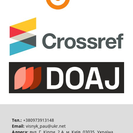
Тел.:
+380973913148
Email:
visnyk_pau@ukr.net
Адреса:
вул. Г. Кірпи, 2 А, м. Київ, 03035, Україна