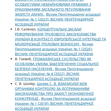
ОСОБИСТИМИ НЕМАЙНОВИМИ ПРАВАМИ З
УРАХУВАННЯМ ЗАГАЛЬНОГО РЕГУЛЮВАННЯ
ЗАХИСТУ ДАНИХ
,
Вісник Пенітенціарної асоціації
України: № 1 (2023): ВІСНИК ПЕНІТЕНЦІАРНОЇ
АСОЦІАЦІЇ УКРАЇНИ
І.В. Саленко,
КОНЦЕПТУАЛЬНІ ЗАСАДИ
РЕФОРМУВАННЯ ТРУДОВОГО ЗАКОНОДАВСТВА
УКРАЇНИ В КОНТЕКСТІ ЄВРОПЕЙСЬКОЇ ІНТЕГРАЦІЇ ТА
МОДЕРНІЗАЦІЇ ТРУДОВИХ ВІДНОСИН
,
Вісник
Пенітенціарної асоціації України: № 1 (2026):
ВІСНИК ПЕНІТЕНЦІАРНОЇ АСОЦІАЦІЇ УКРАЇНИ
В. Гаєвий,
ГРОМАДЯНСЬКЕ СУСПІЛЬСТВО ЯК
ОСОБЛИВА УМОВА ЗАБЕЗПЕЧЕННЯ СОЦІАЛЬНОЇ
БЕЗПЕКИ НАСЕЛЕННЯ
,
Вісник Пенітенціарної
асоціації України: № 4 (2022): ВІСНИК
ПЕНІТЕНЦІАРНОЇ АСОЦІАЦІЇ УКРАЇНИ
С. В. Шкляр,
Шкляр С. В. ВЗАЄМОДІЯ МІЖ
ОРГАНАМИ КОНТРОЛЮ ЗА ДОТРИМАННЯМ
ЗАКОНОДАВСТВА ПРО ЗАХИСТ ЕКОНОМІЧНОЇ
КОНКУРЕНЦІЇ
,
Вісник Пенітенціарної асоціації
України: № 1 (2018): ВІСНИК ПЕНІТЕНЦІАРНОЇ
АСОЦІАЦІЇ УКРАЇНИ