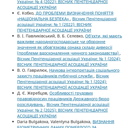
України: № 4 (2022): ВІСНИК ПЕНІТЕНЦІАРНОЇ
АСОЦІАЦІЇ УКРАЇНИ
Є. Кобко,
ДО ПРОБЛЕМИ ВИЗНАЧЕННЯ ПОНЯТТЯ
«НАЦІОНАЛЬНА БЕЗПЕКА»
,
Вісник Пенітенціарної
асоціації України: № 1 (2022): ВІСНИК
ПЕНІТЕНЦІАРНОЇ АСОЦІАЦІЇ УКРАЇНИ
В. І. Павликівський, В. Б. Селевко,
Об’єкти, які мають
важливе народногосподарське чи оборонне
значення як обов’язкова ознака складу диверсії
(проблеми вдосконалення чинного законодавства)
,
Вісник Пенітенціарної асоціації України: № 1 (2024):
ВІСНИК ПЕНІТЕНЦІАРНОЇ АСОЦІАЦІЇ УКРАЇНИ
В. О. Гаврилюк,
Наукова інтерпретація соціального
захисту працівників публічної служби
,
Вісник
Пенітенціарної асоціації України: № 1 (2024):
ВІСНИК ПЕНІТЕНЦІАРНОЇ АСОЦІАЦІЇ УКРАЇНИ
Д. Є. Жеребцов,
Особливості трудових
правовідносин працівників Державного бюро
розслідувань
,
Вісник Пенітенціарної асоціації
України: № 2 (2025): ВІСНИК ПЕНІТЕНЦІАРНОЇ
АСОЦІАЦІЇ УКРАЇНИ
Daria Bulgakova, Valentyna Bulgakova,
ВИЗНАННЯ
БІОМЕТРИЧНИХ ДАНИХ ПОМЕРЛОГО ЗА