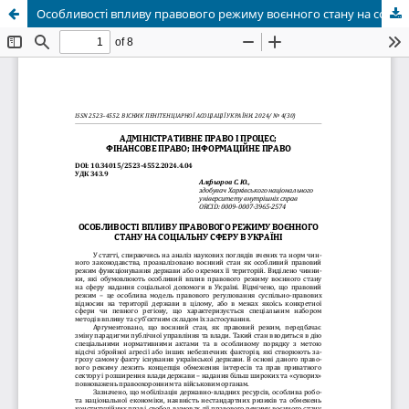
Особливості впливу правового режиму воєнного стану на соціальну сферу в Україні