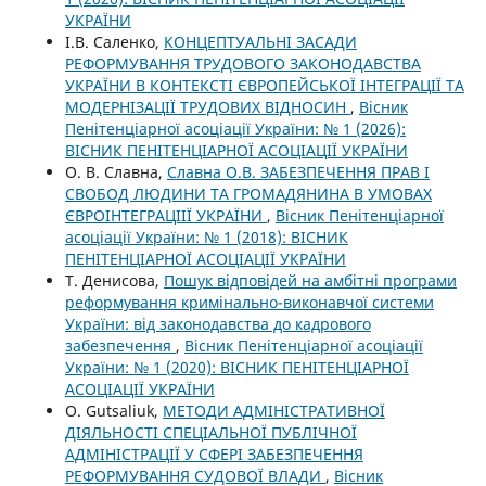
УКРАЇНИ
І.В. Саленко,
КОНЦЕПТУАЛЬНІ ЗАСАДИ
РЕФОРМУВАННЯ ТРУДОВОГО ЗАКОНОДАВСТВА
УКРАЇНИ В КОНТЕКСТІ ЄВРОПЕЙСЬКОЇ ІНТЕГРАЦІЇ ТА
МОДЕРНІЗАЦІЇ ТРУДОВИХ ВІДНОСИН
,
Вісник
Пенітенціарної асоціації України: № 1 (2026):
ВІСНИК ПЕНІТЕНЦІАРНОЇ АСОЦІАЦІЇ УКРАЇНИ
О. В. Славна,
Славна О.В. ЗАБЕЗПЕЧЕННЯ ПРАВ І
СВОБОД ЛЮДИНИ ТА ГРОМАДЯНИНА В УМОВАХ
ЄВРОІНТЕГРАЦІІЇ УКРАЇНИ
,
Вісник Пенітенціарної
асоціації України: № 1 (2018): ВІСНИК
ПЕНІТЕНЦІАРНОЇ АСОЦІАЦІЇ УКРАЇНИ
Т. Денисова,
Пошук відповідей на амбітні програми
реформування кримінально-виконавчої системи
України: від законодавства до кадрового
забезпечення
,
Вісник Пенітенціарної асоціації
України: № 1 (2020): ВІСНИК ПЕНІТЕНЦІАРНОЇ
АСОЦІАЦІЇ УКРАЇНИ
O. Gutsaliuk,
МЕТОДИ АДМІНІСТРАТИВНОЇ
ДІЯЛЬНОСТІ СПЕЦІАЛЬНОЇ ПУБЛІЧНОЇ
АДМІНІСТРАЦІЇ У СФЕРІ ЗАБЕЗПЕЧЕННЯ
РЕФОРМУВАННЯ СУДОВОЇ ВЛАДИ
,
Вісник