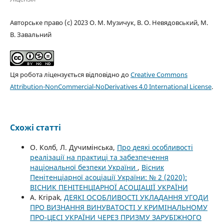
Авторське право (c) 2023 О. М. Музичук, В. О. Невядовський, М.
В. Завальний
Ця робота ліцензується відповідно до
Creative Commons
Attribution-NonCommercial-NoDerivatives 4.0 International License
.
Схожі статті
О. Колб, Л. Дучимінська,
Про деякі особливості
реалізації на практиці та забезпечення
національної безпеки України
,
Вісник
Пенітенціарної асоціації України: № 2 (2020):
ВІСНИК ПЕНІТЕНЦІАРНОЇ АСОЦІАЦІЇ УКРАЇНИ
A. Kripak,
ДЕЯКІ ОСОБЛИВОСТІ УКЛАДАННЯ УГОДИ
ПРО ВИЗНАННЯ ВИНУВАТОСТІ У КРИМІНАЛЬНОМУ
ПРО-ЦЕСІ УКРАЇНИ ЧЕРЕЗ ПРИЗМУ ЗАРУБІЖНОГО