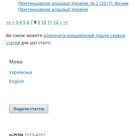
Пенітенціарної асоціації України: № 2 (2017): Вісник
Пенітенціарної асоціації України
<<
<
3
4
5
6
7
8
9
10
11
12
>
>>
Ви також можете
розпочати розширений пошук схожих
статей
для цієї статті.
Мова
Українська
English
Подати статтю
p-ISSN
2523-4552