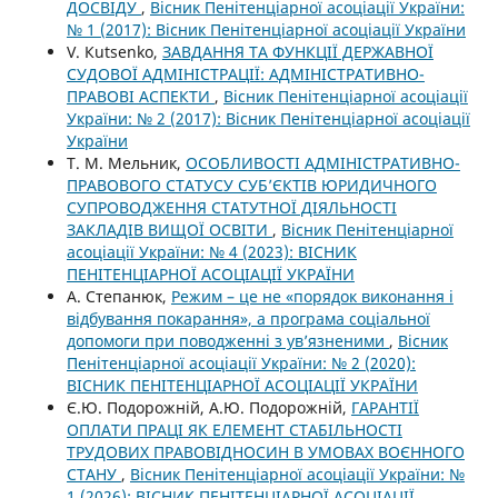
ДОСВІДУ
,
Вісник Пенітенціарної асоціації України:
№ 1 (2017): Вісник Пенітенціарної асоціації України
V. Кutsenko,
ЗАВДАННЯ ТА ФУНКЦІЇ ДЕРЖАВНОЇ
СУДОВОЇ АДМІНІСТРАЦІЇ: АДМІНІСТРАТИВНО-
ПРАВОВІ АСПЕКТИ
,
Вісник Пенітенціарної асоціації
України: № 2 (2017): Вісник Пенітенціарної асоціації
України
Т. М. Мельник,
ОСОБЛИВОСТІ АДМІНІСТРАТИВНО-
ПРАВОВОГО СТАТУСУ СУБ’ЄКТІВ ЮРИДИЧНОГО
СУПРОВОДЖЕННЯ СТАТУТНОЇ ДІЯЛЬНОСТІ
ЗАКЛАДІВ ВИЩОЇ ОСВІТИ
,
Вісник Пенітенціарної
асоціації України: № 4 (2023): ВІСНИК
ПЕНІТЕНЦІАРНОЇ АСОЦІАЦІЇ УКРАЇНИ
А. Степанюк,
Режим – це не «порядок виконання і
відбування покарання», а програма соціальної
допомоги при поводженні з ув’язненими
,
Вісник
Пенітенціарної асоціації України: № 2 (2020):
ВІСНИК ПЕНІТЕНЦІАРНОЇ АСОЦІАЦІЇ УКРАЇНИ
Є.Ю. Подорожній, А.Ю. Подорожній,
ГАРАНТІЇ
ОПЛАТИ ПРАЦІ ЯК ЕЛЕМЕНТ СТАБІЛЬНОСТІ
ТРУДОВИХ ПРАВОВІДНОСИН В УМОВАХ ВОЄННОГО
СТАНУ
,
Вісник Пенітенціарної асоціації України: №
1 (2026): ВІСНИК ПЕНІТЕНЦІАРНОЇ АСОЦІАЦІЇ