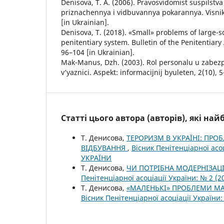
Denisova, T. A. (2006). Pravosvidomist suspilstva
priznachennya i vidbuvannya pokarannya. Visnik
[in Ukrainian].
Denisova, Т. (2018). «Small» problems of large-s
penitentiary system. Bulletin of the Penitentiary 
96–104 [in Ukrainian].
Mak-Manus, Dzh. (2003). Rol personalu u zabezp
v’yaznici. Aspekt: informacijnij byuleten, 2(10), 5
Статті цього автора (авторів), які на
Т. Денисова,
ТЕРОРИЗМ В УКРАЇНІ: ПР
ВІДБУВАННЯ
,
Вісник Пенітенціарної асо
УКРАЇНИ
Т. Денисова,
ЧИ ПОТРІБНА МОДЕРНІЗА
Пенітенціарної асоціації України: № 2 
Т. Денисова,
«МАЛЕНЬКІ» ПРОБЛЕМИ М
Вісник Пенітенціарної асоціації Україн