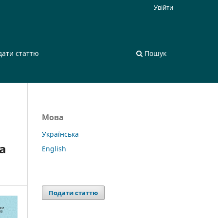
Увійти
дати статтю
Пошук
Мова
Українська
а
English
Подати статтю