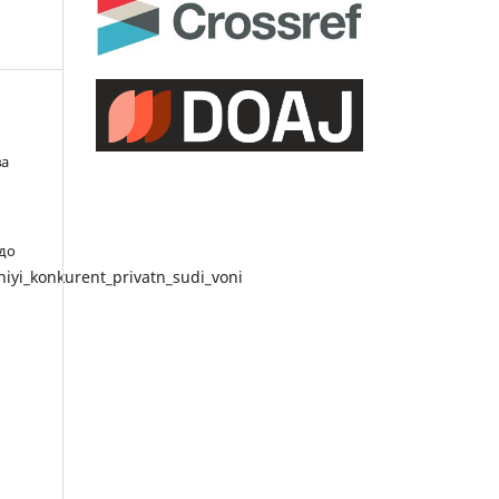
ва
 до
iyi_konkurent_privatn_sudi_voni