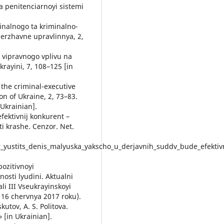
a penitenciarnoyi sistemi
minalnogo ta kriminalno-
derzhavne upravlinnya, 2,
i vipravnogo vplivu na
rayini, 7, 108–125 [in
 the criminal-executive
ion of Ukraine, 2, 73–83.
Ukrainian].
fektivnij konkurent –
i krashe. Cenzor. Net.
_yustits_denis_malyuska_yakscho_u_derjavnih_suddv_bude_efektivn
pozitivnoyi
osti lyudini. Aktualni
i III Vseukrayinskoyi
, 16 chervnya 2017 roku).
kutov, A. S. Politova.
 [in Ukrainian].