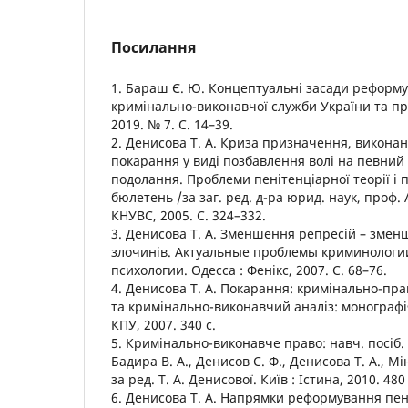
Посилання
1. Бараш Є. Ю. Концептуальні засади реформ
кримінально-виконавчої служби України та про
2019. № 7. С. 14–39.
2. Денисова Т. А. Криза призначення, виконан
покарання у виді позбавлення волі на певний 
подолання. Проблеми пенітенціарної теорії і
бюлетень /за заг. ред. д-ра юрид. наук, проф. 
КНУВС, 2005. С. 324–332.
3. Денисова Т. А. Зменшення репресій – зме
злочинів. Актуальные проблемы криминологи
психологии. Одесса : Фенікс, 2007. С. 68–76.
4. Денисова Т. А. Покарання: кримінально-пр
та кримінально-виконавчий аналіз: монографі
КПУ, 2007. 340 с.
5. Кримінально-виконавче право: навч. посіб. 2-
Бадира В. А., Денисов С. Ф., Денисова Т. А., Мін
за ред. Т. А. Денисової. Київ : Істина, 2010. 480 
6. Денисова Т. А. Напрямки реформування пен