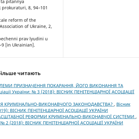
 ta pitannya
 prokuraturi, 8, 94–101
cale reform of the
Association of Ukraine, 2,
echenni prav lyudini u
–9 [in Ukrainian].
йбільше читають
ОБЛЕМИ ПРИЗНАЧЕННЯ ПОКАРАННЯ, ЙОГО ВИКОНАННЯ ТА
ціації України: № 3 (2018): ВІСНИК ПЕНІТЕНЦІАРНОЇ АСОЦІАЦІЇ
ЦІЯ КРИМІНАЛЬНО-ВИКОНАВЧОГО ЗАКОНОДАВСТВА?
,
Вісник
(2019): ВІСНИК ПЕНІТЕНЦІАРНОЇ АСОЦІАЦІЇ УКРАЇНИ
АСШТАБНОЇ РЕФОРМИ КРИМІНАЛЬНО-ВИКОНАВЧОЇ СИСТЕМИ
,
и: № 2 (2018): ВІСНИК ПЕНІТЕНЦІАРНОЇ АСОЦІАЦІЇ УКРАЇНИ