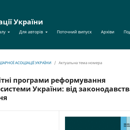
ації України
алу
Для авторів
Поточний випуск
Архіви
По
НЦІАРНОЇ АСОЦІАЦІЇ УКРАЇНИ
/
Актуальна тема номера
ітні програми реформування
системи України: від законодавств
ня