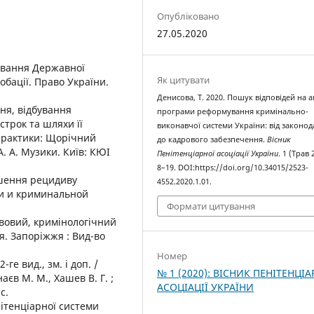
Опубліковано
27.05.2020
ування Державної
Як цитувати
бації. Право України.
Денисова, Т. 2020. Пошук відповідей на а
ня, відбування
програми реформування кримінально-
строк та шляхи її
виконавчої системи України: від законод
 практики: Щорічний
до кадрового забезпечення.
Вісник
А. А. Музики. Київ: КЮІ
Пенітенціарної асоціації України
. 1 (Трав 
8–19. DOI:https://doi.org/10.34015/2523-
ншення рецидиву
4552.2020.1.01.
и и криминальной
Формати цитування
авовий, кримінологічний
я. Запоріжжя : Вид-во
Номер
ге вид., зм. і доп. /
№ 1 (2020): ВІСНИК ПЕНІТЕНЦІА
аєв М. М., Хашев В. Г. ;
АСОЦІАЦІЇ УКРАЇНИ
с.
ітенціарної системи