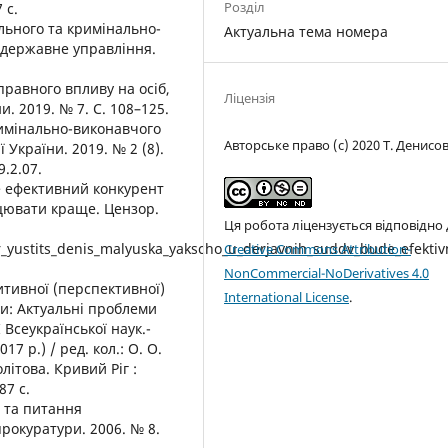
Розділ
 с.
ального та кримінально-
Актуальна тема номера
 державне управління.
правного впливу на осіб,
Ліцензія
. 2019. № 7. С. 108–125.
римінально-виконавчого
Авторське право (c) 2020 Т. Денисо
 України. 2019. № 2 (8).
9.2.07.
е ефективний конкурент
цювати краще. Цензор.
Ця робота ліцензується відповідно
_yustits_denis_malyuska_yakscho_u_derjavnih_suddv_bude_efektivn
Creative Commons Attribution-
NonCommercial-NoDerivatives 4.0
итивної (перспективної)
International License
.
и: Актуальні проблеми
 Всеукраїнської наук.-
7 р.) / ред. кол.: О. О.
олітова. Кривий Ріг :
87 с.
а та питання
рокуратури. 2006. № 8.