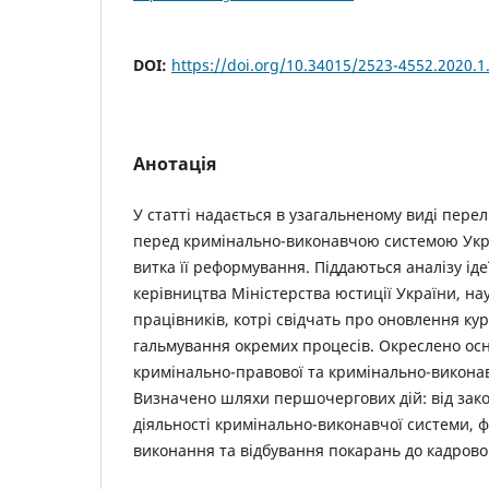
DOI:
https://doi.org/10.34015/2523-4552.2020.1
Анотація
У статті надається в узагальненому виді перел
перед кримінально-виконавчою системою Укра
витка її реформування. Піддаються аналізу іде
керівництва Міністерства юстиції України, на
працівників, котрі свідчать про оновлення кур
гальмування окремих процесів. Окреслено ос
кримінально-правової та кримінально-виконав
Визначено шляхи першочергових дій: від за
діяльності кримінально-виконавчої системи, 
виконання та відбування покарань до кадрово