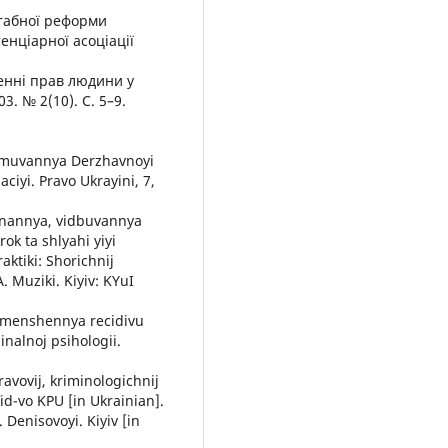
штабної реформи
енціарної асоціації
енні прав людини у
. № 2(10). С. 5–9.
ormuvannya Derzhavnoyi
ciyi. Pravo Ukrayini, 7,
konannya, vidbuvannya
ok ta shlyahi yiyi
aktiki: Shorichnij
. Muziki. Kiyiv: KYuI
 zmenshennya recidivu
inalnoj psihologii.
avovij, kriminologichnij
id-vo KPU [in Ukrainian].
 Denisovoyi. Kiyiv [in