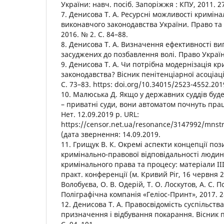
України: навч. посіб. Запоріжжя : КПУ, 2011. 27
7. Денисова Т. А. Ресурсні можливості кримін
виконавчого законодавства України. Право та
2016. № 2. С. 84–88.
8. Денисова Т. А. Визначення ефективності ви
засуджених до позбавлення волі. Право України
9. Денисова Т. А. Чи потрібна модернізація к
законодавства? Вісник пенітенціарної асоціації
С. 73–83. https: doi.org/10.34015/2523-4552.201
10. Малюська Д. Якщо у державних суддів буд
– приватні суди, вони автоматом почнуть пра
Нет. 12.09.2019 р. URL:
https://censor.net.ua/resonance/3147992/mnstr
(дата звернення: 14.09.2019.
11. Грищук В. К. Окремі аспекти концепції поз
кримінально-правової відповідальності людин
кримінального права та процесу: матеріали ІІІ
практ. конференції (м. Кривий Ріг, 16 червня 201
Волобуєва, О. В. Одерій, Т. О. Лоскутов, А. С. П
Поліграфічна компанія «Геліос-Принт», 2017. 2
12. Денисова Т. А. Правосвідомість суспільств
призначення і відбування покарання. Вісник п