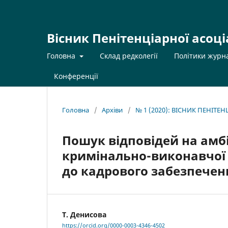
Вісник Пенітенціарної асоці
Головна
Склад редколегії
Політики журн
Конференції
Головна
/
Архіви
/
№ 1 (2020): ВІСНИК ПЕНІТЕ
Пошук відповідей на амб
кримінально-виконавчої 
до кадрового забезпечен
Т. Денисова
https://orcid.org/0000-0003-4346-4502