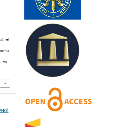
мбітні
авства
2020),
РНОЇ