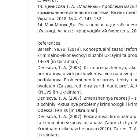
С. 94–101.
13. Денисова Т. А. «Маленькі» проблеми мас
кримінально-виконавчої системи. Вісник пеніт
України. 2018. № 4. С. 143–152.
14. Мак-Манус Дж. Роль персоналу у забезпеч
в’язниці. Аспект: інформаційний бюлетень. 2003
References
Barash, Ye.Yu. (2019). Konceptualni zasadi ref
kriminalno-vikonavchoyi sluzhbi Ukrayini ta proba
14–39 [in Ukrainian].
Denisova, T. A. (2005). Kriza priznachennya, vi
pokarannya u vidi pozbavlennya voli na pevnij str
podolannya. Problemi penitenciarnoyi teoriyi i pr
byuleten /Za zag. red. d-ra yurid. nauk, prof. A. A
KNUVS [in Ukrainian].
Denisova, T. A. (2007). Zmenshennya represij –
zlochiniv. Aktualnye problemy kriminologii i krim
Odessa: Feniks [in Ukrainian].
Denisova, T. A. (2007). Pokarannya: kriminalno-pr
ta kriminalno-vikonavchij analiz. Zaporizhzhya: V
Kriminalno-vikonavche pravo (2010). Za red. T. A.
Ukrainian].