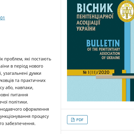
.01
ік проблем, які постають
їни в період нового
ї, узагальнені думки
уковців та практичних
су або, навпаки,
новні питання
чої політики.
конодавчого оформлення
функціонування процесу
PDF
го забезпечення.