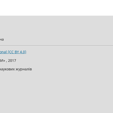
їна
onal (CC BY 4.0)
И» , 2017
 наукових журналів