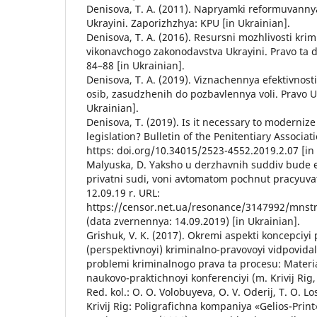
Denisova, T. A. (2011). Napryamki reformuvanny
Ukrayini. Zaporizhzhya: KPU [in Ukrainian].
Denisova, T. A. (2016). Resursni mozhlivosti kri
vikonavchogo zakonodavstva Ukrayini. Pravo ta 
84–88 [in Ukrainian].
Denisova, T. A. (2019). Viznachennya efektivnost
osib, zasudzhenih do pozbavlennya voli. Pravo Uk
Ukrainian].
Denisova, Т. (2019). Is it necessary to modernize
legislation? Bulletin of the Penitentiary Associat
https: doi.org/10.34015/2523-4552.2019.2.07 [in 
Malyuska, D. Yaksho u derzhavnih suddiv bude e
privatni sudi, voni avtomatom pochnut pracyuvat
12.09.19 r. URL:
https://censor.net.ua/resonance/3147992/mnstr
(data zvernennya: 14.09.2019) [in Ukrainian].
Grishuk, V. K. (2017). Okremi aspekti koncepciyi 
(perspektivnoyi) kriminalno-pravovoyi vidpovidaln
problemi kriminalnogo prava ta procesu: Material
naukovo-praktichnoyi konferenciyi (m. Krivij Rig
Red. kol.: O. O. Volobuyeva, O. V. Oderij, T. O. Los
Krivij Rig: Poligrafichna kompaniya «Gelios-Print»