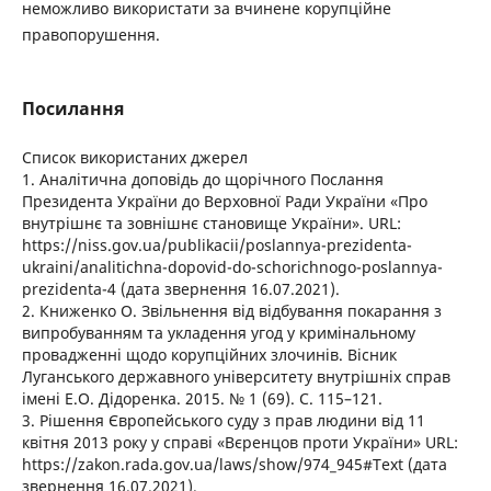
неможливо використати за вчинене корупційне
правопорушення.
Посилання
Список використаних джерел
1. Аналітична доповідь до щорічного Послання
Президента України до Верховної Ради України «Про
внутрішнє та зовнішнє становище України». URL:
https://niss.gov.ua/publikacii/poslannya-prezidenta-
ukraini/analitichna-dopovid-do-schorichnogo-poslannya-
prezidenta-4 (дата звернення 16.07.2021).
2. Книженко О. Звільнення від відбування покарання з
випробуванням та укладення угод у кримінальному
провадженні щодо корупційних злочинів. Вісник
Луганського державного університету внутрішніх справ
імені Е.О. Дідоренка. 2015. № 1 (69). С. 115–121.
3. Рішення Європейського суду з прав людини від 11
квітня 2013 року у справі «Вєренцов проти України» URL:
https://zakon.rada.gov.ua/laws/show/974_945#Text (дата
звернення 16.07.2021).