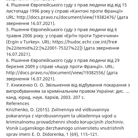
4. Рішення Європейського суду з прав людини від від 15
листопада 1996 року у справі «Кантоні проти Франції»
URL: http://docs.pravo.ru/document/view/19382476/ (дата
звернення 16.07.2021).
5. Рішення Європейського суду з прав людини від 6
травня 2006 року. у справі «Ерґін проти Туреччини»
(Ergín v Turkey». URL: https://hudoc.echr.coe.int/fre#
{%22itemid%22:[%22001-75327%22]} (дата звернення
16.07.2021).
6. Рішення Європейського суду з прав людини від 29
березня 2009 у справі «Ашур проти Франції». URL:
http://docs.pravo.ru/document/view/19382556/ (дата
звернення 16.07.2021).
7. Книженко О. О. Звільнення від відбування покарання з
випробуванням за кримінальним правом України: дис. ...
канд. юрид. наук. Харків, 2003. 207 с.
References
Knizhenko, O. (2015). Zvilnennya vid vidbuvannya
pokarannya z viprobuvannyam ta ukladennya ugod u
kriminalnomu provadzhenni shodo korupcijnih zlochiniv.
Visnik Luganskogo derzhavnogo universitetu vnutrishnih
sprav imeni E. O. Didorenka, 1 (69), 115–121.