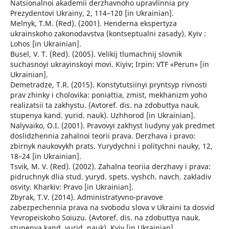
Natsionalnoi akademii derzhavnoho upravlinnia pry
Prezydentovi Ukrainy, 2, 114–120 [in Ukrainian].
Melnyk, T.M. (Red). (2001). Henderna ekspertyza
ukrainskoho zakonodavstva (kontseptualni zasady). Kyiv :
Lohos [in Ukrainian].
Busel, V. T. (Red). (2005). Velikij tlumachnij slovnik
suchasnoyi ukrayinskoyi movi. Kiyiv; Irpin: VTF «Perun» [in
Ukrainian].
Demetradze, T.R. (2015). Konstytutsiinyi pryntsyp rivnosti
prav zhinky i cholovika: poniattia, zmist, mekhanizm yoho
realizatsii ta zakhystu. (Avtoref. dis. na zdobuttya nauk.
stupenya kand. yurid. nauk). Uzhhorod [in Ukrainian].
Nalyvaiko, O.I. (2001). Pravovyi zakhyst liudyny yak predmet
doslidzhennia zahalnoi teorii prava. Derzhava i pravo:
zbirnyk naukovykh prats. Yurydychni i politychni nauky, 12,
18–24 [in Ukrainian].
Tsvik, M. V. (Red). (2002). Zahalna teoriia derzhavy i prava:
pidruchnyk dlia stud. yuryd. spets. vyshch. navch. zakladiv
osvity. Kharkiv: Pravo [in Ukrainian].
Zbyrak, T.V. (2014). Administratyvno-pravove
zabezpechennia prava na svobodu slova v Ukraini ta dosvid
Yevropeiskoho Soiuzu. (Avtoref. dis. na zdobuttya nauk.
stupenya kand. yurid. nauk). Kyiv [in Ukrainian].