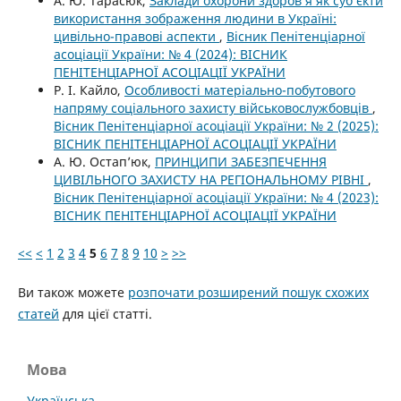
А. Ю. Тарасюк,
Заклади охорони здоров’я як суб’єкти
використання зображення людини в Україні:
цивільно-правові аспекти
,
Вісник Пенітенціарної
асоціації України: № 4 (2024): ВІСНИК
ПЕНІТЕНЦІАРНОЇ АСОЦІАЦІЇ УКРАЇНИ
Р. І. Кайло,
Особливості матеріально-побутового
напряму соціального захисту військовослужбовців
,
Вісник Пенітенціарної асоціації України: № 2 (2025):
ВІСНИК ПЕНІТЕНЦІАРНОЇ АСОЦІАЦІЇ УКРАЇНИ
А. Ю. Остап’юк,
ПРИНЦИПИ ЗАБЕЗПЕЧЕННЯ
ЦИВІЛЬНОГО ЗАХИСТУ НА РЕГІОНАЛЬНОМУ РІВНІ
,
Вісник Пенітенціарної асоціації України: № 4 (2023):
ВІСНИК ПЕНІТЕНЦІАРНОЇ АСОЦІАЦІЇ УКРАЇНИ
<<
<
1
2
3
4
5
6
7
8
9
10
>
>>
Ви також можете
розпочати розширений пошук схожих
статей
для цієї статті.
Мова
Українська