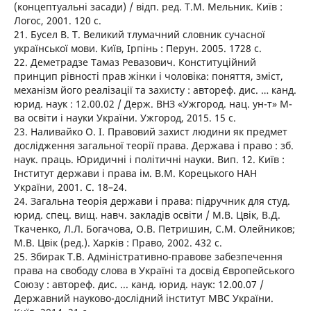
(концептуальні засади) / відп. ред. Т.М. Мельник. Київ :
Логос, 2001. 120 с.
21. Бусел В. Т. Великий тлумачний словник сучасної
української мови. Київ, Ірпінь : Перун. 2005. 1728 с.
22. Деметрадзе Тамаз Ревазович. Конституційний
принцип рівності прав жінки і чоловіка: поняття, зміст,
механізм його реалізації та захисту : автореф. дис. … канд.
юрид. наук : 12.00.02 / Держ. ВНЗ «Ужгород. нац. ун-т» М-
ва освіти і науки України. Ужгород, 2015. 15 с.
23. Наливайко О. І. Правовий захист людини як предмет
дослідження загальної теорії права. Держава і право : зб.
наук. праць. Юридичні і політичні науки. Вип. 12. Київ :
Інститут держави і права ім. В.М. Корецького НАН
України, 2001. С. 18–24.
24. Загальна теорія держави і права: підручник для студ.
юрид. спец. вищ. навч. закладів освіти / М.В. Цвік, В.Д.
Ткаченко, Л.Л. Богачова, О.В. Петришин, С.М. Олейников;
М.В. Цвік (ред.). Харків : Право, 2002. 432 с.
25. Збирак Т.В. Адміністративно-правове забезпечення
права на свободу слова в Україні та досвід Європейського
Союзу : автореф. дис. ... канд. юрид. наук: 12.00.07 /
Державний науково-дослідний інститут МВС України.