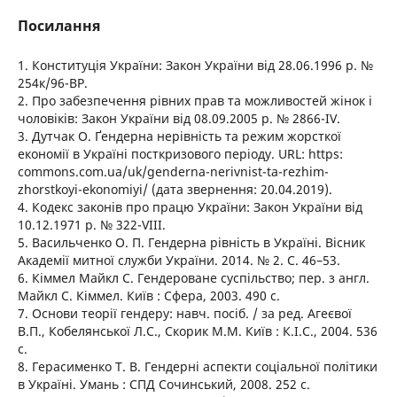
Посилання
1. Конституція України: Закон України від 28.06.1996 р. №
254к/96-ВР.
2. Про забезпечення рівних прав та можливостей жінок і
чоловіків: Закон України від 08.09.2005 р. № 2866-IV.
3. Дутчак О. Ґендерна нерівність та режим жорсткої
економії в Україні посткризового періоду. URL: https:
commons.com.ua/uk/genderna-nerivnist-ta-rezhim-
zhorstkoyi-ekonomiyi/ (дата звернення: 20.04.2019).
4. Кодекс законів про працю України: Закон України від
10.12.1971 р. № 322-VIII.
5. Васильченко О. П. Гендерна рівність в Україні. Вісник
Академії митної служби України. 2014. № 2. С. 46–53.
6. Кіммел Майкл С. Гендероване суспільство; пер. з англ.
Майкл С. Кіммел. Київ : Сфера, 2003. 490 с.
7. Основи теорії гендеру: навч. посіб. / за ред. Агеєвої
В.П., Кобелянської Л.С., Скорик М.М. Київ : К.І.С., 2004. 536
с.
8. Герасименко Т. В. Гендерні аспекти соціальної політики
в Україні. Умань : СПД Сочинський, 2008. 252 с.