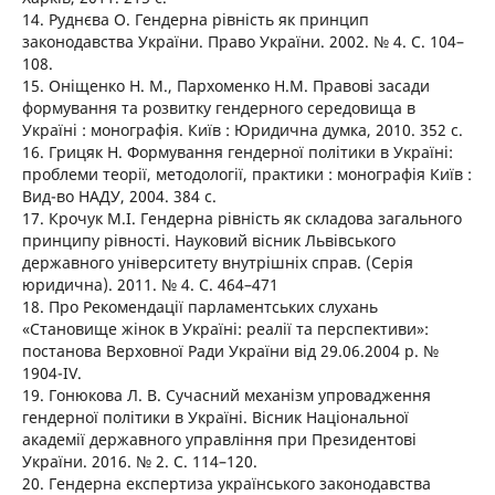
14. Руднєва О. Гендерна рівність як принцип
законодавства України. Право України. 2002. № 4. С. 104–
108.
15. Оніщенко Н. М., Пархоменко Н.М. Правові засади
формування та розвитку гендерного середовища в
Україні : монографія. Київ : Юридична думка, 2010. 352 с.
16. Грицяк Н. Формування гендерної політики в Україні:
проблеми теорії, методології, практики : монографія Київ :
Вид-во НАДУ, 2004. 384 с.
17. Крочук М.І. Гендерна рівність як складова загального
принципу рівності. Науковий вісник Львівського
державного університету внутрішніх справ. (Серія
юридична). 2011. № 4. С. 464–471
18. Про Рекомендації парламентських слухань
«Становище жінок в Україні: реалії та перспективи»:
постанова Верховної Ради України від 29.06.2004 р. №
1904-IV.
19. Гонюкова Л. В. Сучасний механізм упровадження
гендерної політики в Україні. Вісник Національної
академії державного управління при Президентові
України. 2016. № 2. С. 114–120.
20. Гендерна експертиза українського законодавства