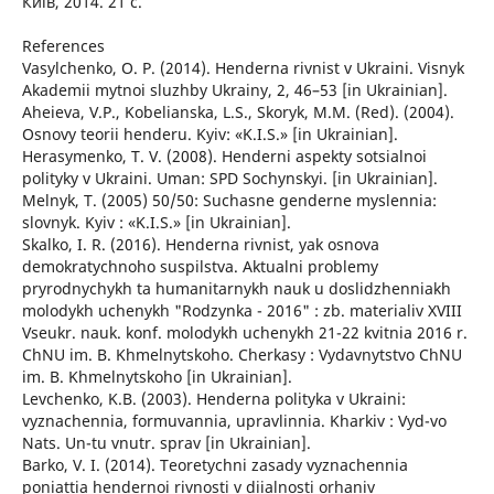
Київ, 2014. 21 с.
References
Vasylchenko, O. P. (2014). Henderna rivnist v Ukraini. Visnyk
Akademii mytnoi sluzhby Ukrainy, 2, 46–53 [in Ukrainian].
Aheieva, V.P., Kobelianska, L.S., Skoryk, M.M. (Red). (2004).
Osnovy teorii henderu. Kyiv: «K.I.S.» [in Ukrainian].
Herasymenko, T. V. (2008). Henderni aspekty sotsialnoi
polityky v Ukraini. Uman: SPD Sochynskyi. [in Ukrainian].
Melnyk, T. (2005) 50/50: Suchasne genderne myslennia:
slovnyk. Kyiv : «K.I.S.» [in Ukrainian].
Skalko, I. R. (2016). Henderna rivnist, yak osnova
demokratychnoho suspilstva. Aktualni problemy
pryrodnychykh ta humanitarnykh nauk u doslidzhenniakh
molodykh uchenykh "Rodzynka - 2016" : zb. materialiv XVIII
Vseukr. nauk. konf. molodykh uchenykh 21-22 kvitnia 2016 r.
ChNU im. B. Khmelnytskoho. Cherkasy : Vydavnytstvo ChNU
im. B. Khmelnytskoho [in Ukrainian].
Levchenko, K.B. (2003). Henderna polityka v Ukraini:
vyznachennia, formuvannia, upravlinnia. Kharkiv : Vyd-vo
Nats. Un-tu vnutr. sprav [in Ukrainian].
Barko, V. I. (2014). Teoretychni zasady vyznachennia
poniattia hendernoi rivnosti v diialnosti orhaniv