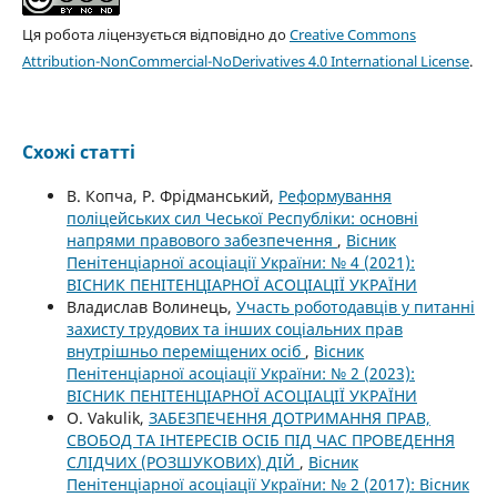
Ця робота ліцензується відповідно до
Creative Commons
Attribution-NonCommercial-NoDerivatives 4.0 International License
.
Схожі статті
В. Копча, Р. Фрідманський,
Реформування
поліцейських сил Чеської Республіки: основні
напрями правового забезпечення
,
Вісник
Пенітенціарної асоціації України: № 4 (2021):
ВІСНИК ПЕНІТЕНЦІАРНОЇ АСОЦІАЦІЇ УКРАЇНИ
Владислав Волинець,
Участь роботодавців у питанні
захисту трудових та інших соціальних прав
внутрішньо переміщених осіб
,
Вісник
Пенітенціарної асоціації України: № 2 (2023):
ВІСНИК ПЕНІТЕНЦІАРНОЇ АСОЦІАЦІЇ УКРАЇНИ
O. Vakulik,
ЗАБЕЗПЕЧЕННЯ ДОТРИМАННЯ ПРАВ,
СВОБОД ТА ІНТЕРЕСІВ ОСІБ ПІД ЧАС ПРОВЕДЕННЯ
СЛІДЧИХ (РОЗШУКОВИХ) ДІЙ
,
Вісник
Пенітенціарної асоціації України: № 2 (2017): Вісник