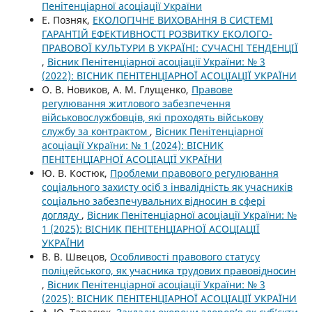
Пенітенціарної асоціації України
Е. Позняк,
ЕКОЛОГІЧНЕ ВИХОВАННЯ В СИСТЕМІ
ГАРАНТІЙ ЕФЕКТИВНОСТІ РОЗВИТКУ ЕКОЛОГО-
ПРАВОВОЇ КУЛЬТУРИ В УКРАЇНІ: СУЧАСНІ ТЕНДЕНЦІЇ
,
Вісник Пенітенціарної асоціації України: № 3
(2022): ВІСНИК ПЕНІТЕНЦІАРНОЇ АСОЦІАЦІЇ УКРАЇНИ
О. В. Новиков, А. М. Глущенко,
Правове
регулювання житлового забезпечення
військовослужбовців, які проходять військову
службу за контрактом
,
Вісник Пенітенціарної
асоціації України: № 1 (2024): ВІСНИК
ПЕНІТЕНЦІАРНОЇ АСОЦІАЦІЇ УКРАЇНИ
Ю. В. Костюк,
Проблеми правового регулювання
соціального захисту осіб з інвалідність як учасників
соціально забезпечувальних відносин в сфері
догляду
,
Вісник Пенітенціарної асоціації України: №
1 (2025): ВІСНИК ПЕНІТЕНЦІАРНОЇ АСОЦІАЦІЇ
УКРАЇНИ
В. В. Швецов,
Особливості правового статусу
поліцейського, як учасника трудових правовідносин
,
Вісник Пенітенціарної асоціації України: № 3
(2025): ВІСНИК ПЕНІТЕНЦІАРНОЇ АСОЦІАЦІЇ УКРАЇНИ