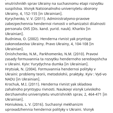
vnutrishnikh sprav Ukrainy na suchasnomu etapi rozvytku
suspilstva. Visnyk Natsionalnoho universytetu oborony
Ukrainy, 4, 152-155 [in Ukrainian].
Kyrychenko, V. V. (2011). Administratyvno-pravove
zabezpechennia hendernoi rivnosti v orhanizatsii diialnosti
personalu OVS (Dis. kand. yurid. nauk). Kharkiv [in
Ukrainian].
Rudnieva, O. (2002). Henderna rivnist yak pryntsyp
zakonodavstva Ukrainy. Pravo Ukrainy, 4, 104-108 [in
Ukrainian].
Onishchenko, N.M., Parkhomenko, N.M. (2010). Pravovi
zasady formuvannia ta rozvytku hendernoho seredovyshcha
v Ukraini. Kyiv: Yurydychna dumka [in Ukrainian].
Hrytsiak, N. (2004). Formuvannia hendernoi polityky v
Ukraini: problemy teorii, metodolohii, praktyky. Kyiv : Vyd-vo
NADU [in Ukrainian].
Krochuk, M.I. (2011). Henderna rivnist yak skladova
zahalnoho pryntsypu rivnosti. Naukovyi visnyk Lvivskoho
derzhavnoho universytetu vnutrishnikh sprav, 2, 464-471 [in
Ukrainian].
Honiukova, L. V. (2016). Suchasnyi mekhanizm
uprovadzhennia hendernoi polityky v Ukraini. Visnyk