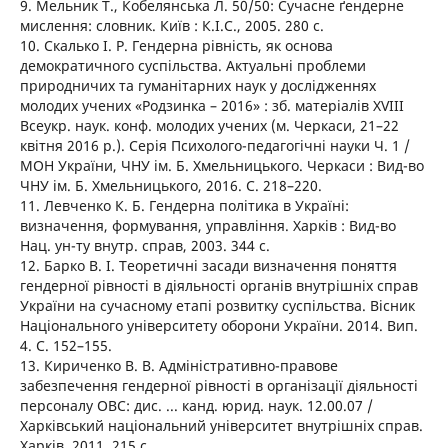
9. Мельник Т., Кобелянська Л. 50/50: Сучасне ґендерне
мислення: словник. Київ : К.І.С., 2005. 280 с.
10. Скалько І. Р. Гендерна рівність, як основа
демократичного суспільства. Актуальні проблеми
природничих та гуманітарних наук у дослідженнях
молодих учених «Родзинка – 2016» : зб. матеріалів XVIII
Всеукр. наук. конф. молодих учених (м. Черкаси, 21–22
квітня 2016 р.). Серія Психолого-педагогічні науки Ч. 1 /
МОН України, ЧНУ ім. Б. Хмельницького. Черкаси : Вид-во
ЧНУ ім. Б. Хмельницького, 2016. С. 218–220.
11. Левченко К. Б. Гендерна політика в Україні:
визначення, формування, управління. Харків : Вид-во
Нац. ун-ту внутр. справ, 2003. 344 с.
12. Барко В. І. Теоретичні засади визначення поняття
гендерної рівності в діяльності органів внутрішніх справ
України на сучасному етапі розвитку суспільства. Вісник
Національного університету оборони України. 2014. Вип.
4. С. 152–155.
13. Кириченко В. В. Адміністративно-правове
забезпечення гендерної рівності в організації діяльності
персоналу ОВС: дис. ... канд. юрид. наук. 12.00.07 /
Харківський національний університет внутрішніх справ.
Харків, 2011. 215 с.