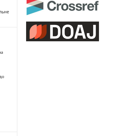
льне
на
 до