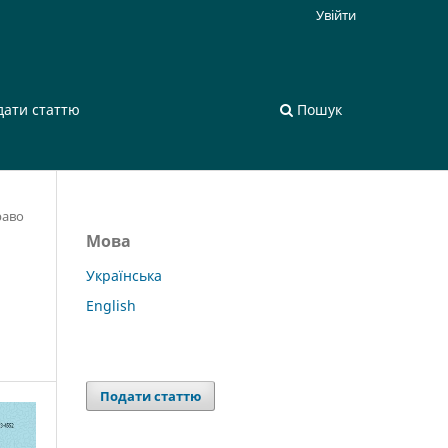
Увійти
дати статтю
Пошук
раво
Мова
Українська
English
Подати статтю