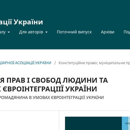
ації України
алу
Для авторів
Поточний випуск
Архіви
По
НЦІАРНОЇ АСОЦІАЦІЇ УКРАЇНИ
/
Конституційне правo; муніципальне п
НЯ ПРАВ І СВОБОД ЛЮДИНИ ТА
ЄВРОІНТЕГРАЦІІЇ УКРАЇНИ
РОМАДЯНИНА В УМОВАХ ЄВРОІНТЕГРАЦІІЇ УКРАЇНИ