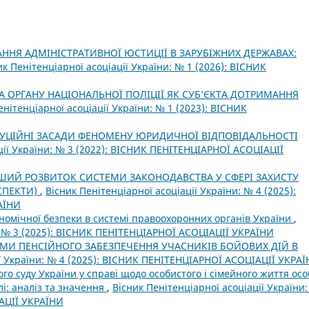
ННЯ АДМІНІСТРАТИВНОЇ ЮСТИЦІЇ В ЗАРУБІЖНИХ ДЕРЖАВАХ:
ик Пенітенціарної асоціації України: № 1 (2026): ВІСНИК
А ОРГАНУ НАЦІОНАЛЬНОЇ ПОЛІЦІЇ ЯК СУБ’ЄКТА ДОТРИМАННЯ
енітенціарної асоціації України: № 1 (2023): ВІСНИК
ТУЦІЙНІ ЗАСАДИ ФЕНОМЕНУ ЮРИДИЧНОЇ ВІДПОВІДАЛЬНОСТІ
ції України: № 3 (2022): ВІСНИК ПЕНІТЕНЦІАРНОЇ АСОЦІАЦІЇ
ШИЙ РОЗВИТОК СИСТЕМИ ЗАКОНОДАВСТВА У СФЕРІ ЗАХИСТУ
СПЕКТИ)
,
Вісник Пенітенціарної асоціації України: № 4 (2025):
АЇНИ
номічної безпеки в системі правоохоронних органів України
,
и: № 3 (2025): ВІСНИК ПЕНІТЕНЦІАРНОЇ АСОЦІАЦІЇ УКРАЇНИ
МИ ПЕНСІЙНОГО ЗАБЕЗПЕЧЕННЯ УЧАСНИКІВ БОЙОВИХ ДІЙ В
ії України: № 4 (2025): ВІСНИК ПЕНІТЕНЦІАРНОЇ АСОЦІАЦІЇ УКРА
го суду України у справі щодо особистого і сімейного життя осо
лі: аналіз та значення
,
Вісник Пенітенціарної асоціації України
АЦІЇ УКРАЇНИ