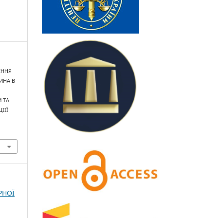
ЧЕННЯ
ИНА В
 ТА
ІІЇ
РНОЇ