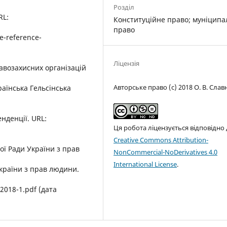
Розділ
RL:
Конституційне правo; муніципа
право
e-reference-
Ліцензія
равозахисних організацій
Авторське право (c) 2018 О. В. Слав
країнська Гельсінська
енденції. URL:
Ця робота ліцензується відповідно
Creative Commons Attribution-
ї Ради України з прав
NonCommercial-NoDerivatives 4.0
International License
.
країни з прав людини.
2018-1.pdf (дата