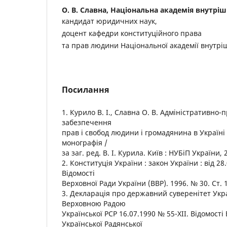
О. В. Славна,
Національна академія внутріш
кандидат юридичних наук,
доцент кафедри конституційного права
та прав людини Національної академії внутрі
Посилання
1. Курило В. І., Славна О. В. Адміністративно
забезпечення
прав і свобод людини і громадянина в Україні 
монографія /
за заг. ред. В. І. Курила. Київ : НУБіП України, 
2. Конституція України : закон України : від 28
Відомості
Верховної Ради України (ВВР). 1996. № 30. Ст. 
3. Декларація про державний суверенітет Укр
Верховною Радою
Української РСР 16.07.1990 № 55-ХІІ. Відомості
Української Радянської