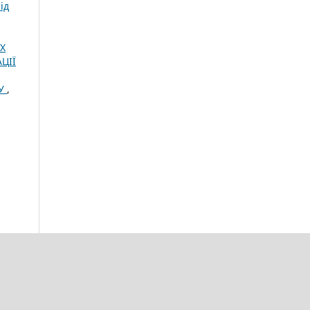
ід
Х
АЦІЇ
РУ
,