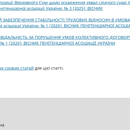
позиції Верховного Суду щодо оскарження ухвал слідчого судді п
нітенціарної асоціації України: № 3 (2025): ВІСНИК
Й ЗАБЕЗПЕЧЕННЯ СТАБІЛЬНОСТІ ТРУДОВИХ ВІДНОСИН В УМОВА
ої асоціації України: № 1 (2026): ВІСНИК ПЕНІТЕНЦІАРНОЇ АСОЦІ
ОВІДАЛЬНІСТЬ ЗА ПОРУШЕННЯ УМОВ КОЛЕКТИВНОГО ДОГОВО
и: № 1 (2026): ВІСНИК ПЕНІТЕНЦІАРНОЇ АСОЦІАЦІЇ УКРАЇНИ
к схожих статей
для цієї статті.
їна