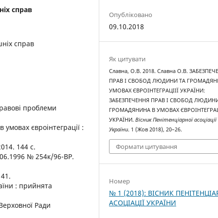
ніх справ
Опубліковано
09.10.2018
шніх справ
Як цитувати
Славна, О.В. 2018. Славна О.В. ЗАБЕЗПЕ
ПРАВ І СВОБОД ЛЮДИНИ ТА ГРОМАДЯН
УМОВАХ ЄВРОІНТЕГРАЦІІЇ УКРАЇНИ:
ЗАБЕЗПЕЧЕННЯ ПРАВ І СВОБОД ЛЮДИНИ
-правові проблеми
ГРОМАДЯНИНА В УМОВАХ ЄВРОІНТЕГРАЦ
УКРАЇНИ.
Вісник Пенітенціарної асоціації
в умовах євроінтеграції :
України
. 1 (Жов 2018), 20–26.
2014. 144 с.
Формати цитування
.06.1996 № 254к/96-ВР.
141.
Номер
аїни : прийнята
№ 1 (2018): ВІСНИК ПЕНІТЕНЦІА
АСОЦІАЦІЇ УКРАЇНИ
 Верховної Ради