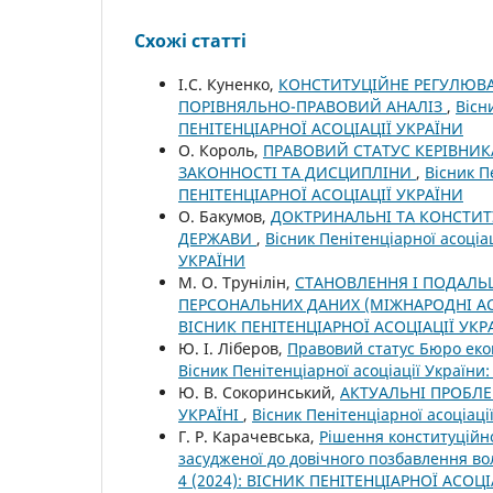
Схожі статті
І.С. Куненко,
КОНСТИТУЦІЙНЕ РЕГУЛЮВА
ПОРІВНЯЛЬНО-ПРАВОВИЙ АНАЛІЗ
,
Вісн
ПЕНІТЕНЦІАРНОЇ АСОЦІАЦІЇ УКРАЇНИ
О. Король,
ПРАВОВИЙ СТАТУС КЕРІВНИК
ЗАКОННОСТІ ТА ДИСЦИПЛІНИ
,
Вісник П
ПЕНІТЕНЦІАРНОЇ АСОЦІАЦІЇ УКРАЇНИ
О. Бакумов,
ДОКТРИНАЛЬНІ ТА КОНСТИ
ДЕРЖАВИ
,
Вісник Пенітенціарної асоціа
УКРАЇНИ
М. О. Трунілін,
СТАНОВЛЕННЯ І ПОДАЛЬ
ПЕРСОНАЛЬНИХ ДАНИХ (МІЖНАРОДНІ А
ВІСНИК ПЕНІТЕНЦІАРНОЇ АСОЦІАЦІЇ УКР
Ю. І. Ліберов,
Правовий статус Бюро еко
Вісник Пенітенціарної асоціації Україн
Ю. В. Сокоринський,
АКТУАЛЬНІ ПРОБЛЕ
УКРАЇНІ
,
Вісник Пенітенціарної асоціац
Г. Р. Карачевська,
Рішення конституційно
засудженої до довічного позбавлення во
4 (2024): ВІСНИК ПЕНІТЕНЦІАРНОЇ АСОЦІ