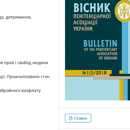
да, дотримання,
я прав і свобод людини
ції. Проаналізовано стан
збройного конфлікту
Славна