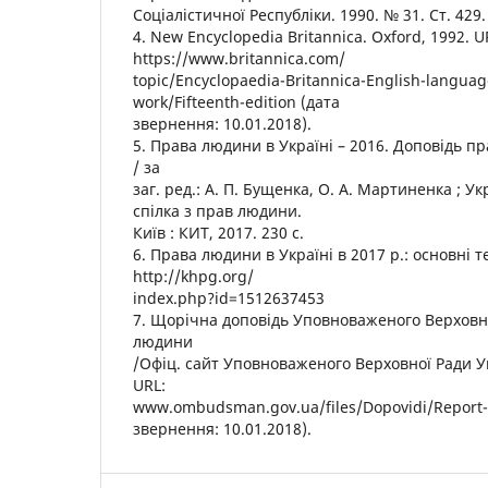
Соціалістичної Республіки. 1990. № 31. Ст. 429.
4. New Encyclopedia Britannica. Oxford, 1992. U
https://www.britannica.com/
topic/Encyclopaedia-Britannica-English-languag
work/Fifteenth-edition (дата
звернення: 10.01.2018).
5. Права людини в Україні – 2016. Доповідь п
/ за
заг. ред.: А. П. Бущенка, О. А. Мартиненка ; У
спілка з прав людини.
Київ : КИТ, 2017. 230 с.
6. Права людини в Україні в 2017 р.: основні т
http://khpg.org/
index.php?id=1512637453
7. Щорічна доповідь Уповноваженого Верховно
людини
/Офіц. сайт Уповноваженого Верховної Ради У
URL:
www.ombudsman.gov.ua/files/Dopovidi/Report-
звернення: 10.01.2018).