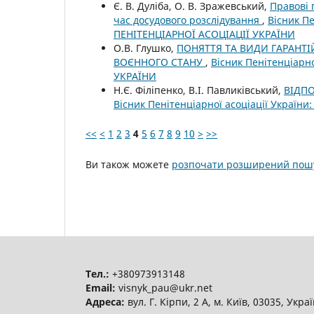
Є. В. Дуліба, О. В. Зражевський,
Правові 
час досудового розслідування
,
Вісник Пе
ПЕНІТЕНЦІАРНОЇ АСОЦІАЦІЇ УКРАЇНИ
О.В. Глушко,
ПОНЯТТЯ ТА ВИДИ ГАРАНТІ
ВОЄННОГО СТАНУ
,
Вісник Пенітенціарн
УКРАЇНИ
Н.Є. Філіпенко, В.І. Павликівський,
ВІДП
Вісник Пенітенціарної асоціації Україн
<<
<
1
2
3
4
5
6
7
8
9
10
>
>>
Ви також можете
розпочати розширений пошу
Тел.:
+380973913148
Email:
visnyk_pau@ukr.net
Адреса:
вул. Г. Кірпи, 2 А, м. Київ, 03035, Укра