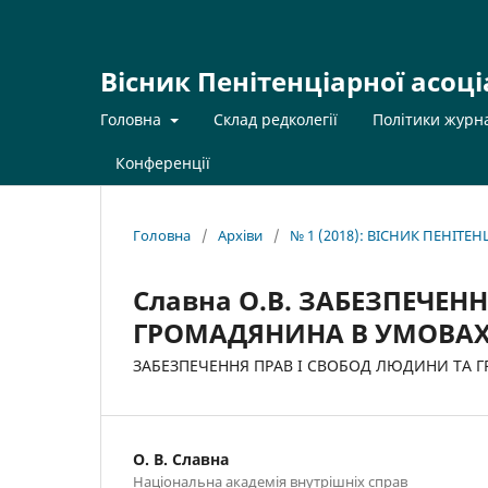
Вісник Пенітенціарної асоці
Головна
Склад редколегії
Політики журн
Конференції
Головна
/
Архіви
/
№ 1 (2018): ВІСНИК ПЕНІТЕ
Славна О.В. ЗАБЕЗПЕЧЕН
ГРОМАДЯНИНА В УМОВАХ 
ЗАБЕЗПЕЧЕННЯ ПРАВ І СВОБОД ЛЮДИНИ ТА Г
О. В. Славна
Національна академія внутрішніх справ