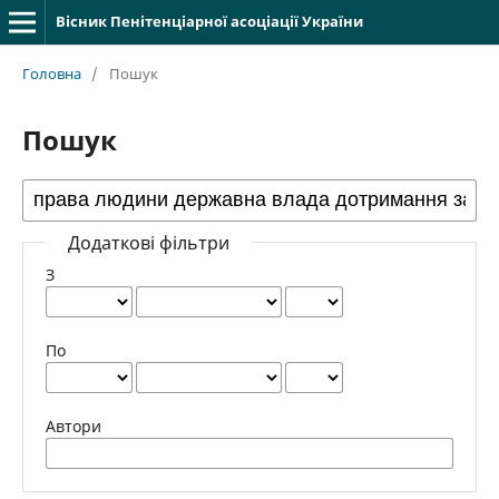
Вісник Пенітенціарної асоціації України
Головна
/
Пошук
Пошук
Додаткові фільтри
З
По
Автори